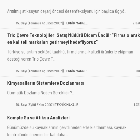
Arıtılmış atıksuyun deşarj öncesi dezenfeksiyonu için başlıca üç yö..
15. Sayı
(Temmuz Ağustos 2007) |
TEKNİK MAKALE
2.83
Trio Çevre Teknolojileri Satış Müdürü Didem Ündül; "Firma olarak
en kaliteli markaları getirmeyi hedefliyoruz"
Türkiye su arıtım sektörü taahhüt firmalarına, kaliteli ürünlerle ekipman
desteği veren Trio Çevre T..
15. Sayı
(Temmuz Ağustos 2007) |
TEKNİK MAKALE
1.88
Kimyasalların Sistemlere Dozlanması
Otomatik Dozlama Neden Gereklidir?..
16. Sayı
(Eylül Ekim 2007) |
TEKNİK MAKALE
1.33
Komple Su ve Atıksu Analizleri
Günümüzde su kaynaklarının çeşitli nedenlerle kısıtlanması, kaynak
kontrolünün önemini bir kat daha ..