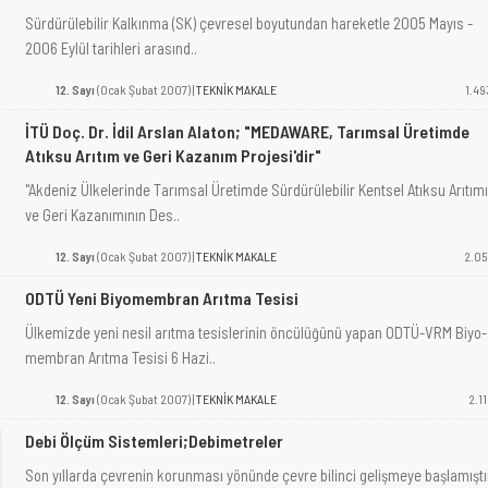
Sürdürülebilir Kalkınma (SK) çevresel boyutundan hareketle 2005 Mayıs -
2006 Eylül tarihleri arasınd..
12. Sayı
(Ocak Şubat 2007) |
TEKNİK MAKALE
1.49
İTÜ Doç. Dr. İdil Arslan Alaton; "MEDAWARE, Tarımsal Üretimde
Atıksu Arıtım ve Geri Kazanım Projesi'dir"
"Akdeniz Ülkelerinde Tarımsal Üretimde Sürdürülebilir Kentsel Atıksu Arıtımı
ve Geri Kazanımının Des..
12. Sayı
(Ocak Şubat 2007) |
TEKNİK MAKALE
2.05
ODTÜ Yeni Biyomembran Arıtma Tesisi
Ülkemizde yeni nesil arıtma tesislerinin öncülüğünü yapan ODTÜ-VRM Biyo-
membran Arıtma Tesisi 6 Hazi..
12. Sayı
(Ocak Şubat 2007) |
TEKNİK MAKALE
2.11
Debi Ölçüm Sistemleri;Debimetreler
Son yıllarda çevrenin korunması yönünde çevre bilinci gelişmeye başlamıştı