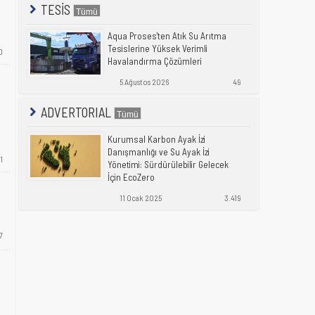
TESİS
Aqua Proses'ten Atık Su Arıtma
Tesislerine Yüksek Verimli
0
Havalandırma Çözümleri
5 Ağustos 2026
49
ADVERTORIAL
Kurumsal Karbon Ayak İzi
Danışmanlığı ve Su Ayak İzi
1
Yönetimi: Sürdürülebilir Gelecek
İçin EcoZero
11 Ocak 2025
3.419
7