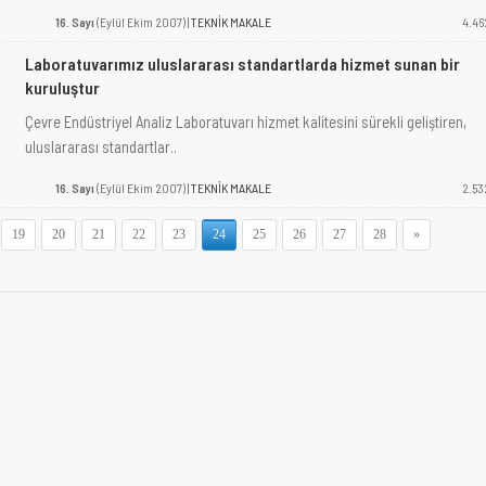
16. Sayı
(Eylül Ekim 2007) |
TEKNİK MAKALE
4.46
Laboratuvarımız uluslararası standartlarda hizmet sunan bir
kuruluştur
Çevre Endüstriyel Analiz Laboratuvarı hizmet kalitesini sürekli geliştiren,
uluslararası standartlar..
16. Sayı
(Eylül Ekim 2007) |
TEKNİK MAKALE
2.53
19
20
21
22
23
24
25
26
27
28
»