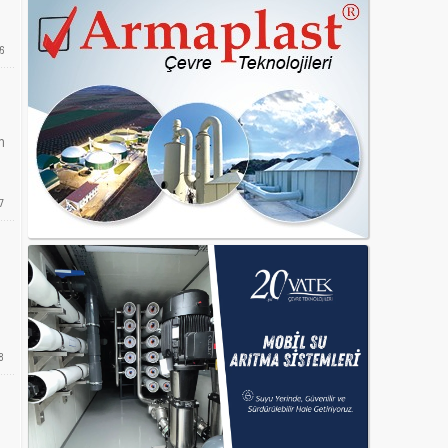
6
n
7
8