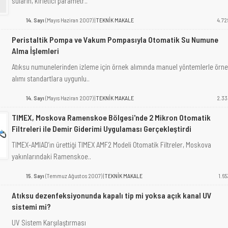
suların, kirletici parametr..
14. Sayı
(Mayıs Haziran 2007) |
TEKNİK MAKALE
4.72
Peristaltik Pompa ve Vakum Pompasıyla Otomatik Su Numune
Alma İşlemleri
Atıksu numunelerinden izleme için örnek alımında manuel yöntemlerle örn
alımı standartlara uygunlu..
14. Sayı
(Mayıs Haziran 2007) |
TEKNİK MAKALE
2.33
TIMEX, Moskova Ramenskoe Bölgesi'nde 2 Mikron Otomatik
Filtreleri ile Demir Giderimi Uygulaması Gerçekleştirdi
TIMEX-AMIAD’ın ürettiği TIMEX AMF2 Modeli Otomatik Filtreler, Moskova
yakınlarındaki Ramenskoe..
15. Sayı
(Temmuz Ağustos 2007) |
TEKNİK MAKALE
1.65
Atıksu dezenfeksiyonunda kapalı tip mi yoksa açık kanal UV
sistemi mi?
UV Sistem Karşılaştırması