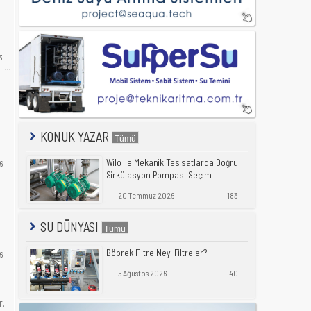
3
KONUK YAZAR
Wilo ile Mekanik Tesisatlarda Doğru
6
Sirkülasyon Pompası Seçimi
20 Temmuz 2026
183
SU DÜNYASI
Böbrek Filtre Neyi Filtreler?
6
5 Ağustos 2026
40
r.