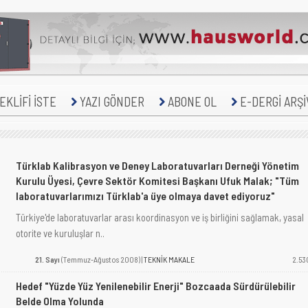
KLİFİ İSTE
YAZI GÖNDER
ABONE OL
E-DERGİ ARŞİ
Türklab Kalibrasyon ve Deney Laboratuvarları Derneği Yönetim
Kurulu Üyesi, Çevre Sektör Komitesi Başkanı Ufuk Malak; "Tüm
laboratuvarlarımızı Türklab'a üye olmaya davet ediyoruz"
Türkiye'de laboratuvarlar arası koordinasyon ve iş birliğini sağlamak, yasal
otorite ve kuruluşlar n..
21. Sayı
(Temmuz-Ağustos 2008) |
TEKNİK MAKALE
2.53
Hedef "Yüzde Yüz Yenilenebilir Enerji" Bozcaada Sürdürülebilir
Belde Olma Yolunda