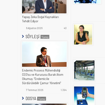
Yapay Zeka Doğal Kaynakları
Tehdit Ediyor
6 Ağustos 2026
43
SÖYLEŞİ
Endemic Process Mühendisliği
CEO'su ve Kurucusu Burak Atom
Okumuş: "Endemic ile
Sürdürülebilir Çamur Yönetimi"
7 Temmuz 2026
1.394
DOSYA