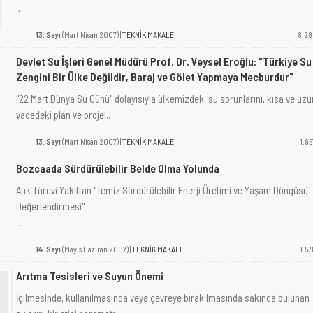
..
13. Sayı
(Mart Nisan 2007) |
TEKNİK MAKALE
8.28
Devlet Su İşleri Genel Müdürü Prof. Dr. Veysel Eroğlu: "Türkiye Su
Zengini Bir Ülke Değildir, Baraj ve Gölet Yapmaya Mecburdur"
"22 Mart Dünya Su Günü" dolayısıyla ülkemizdeki su sorunlarını, kısa ve uzu
vadedeki plan ve projel..
13. Sayı
(Mart Nisan 2007) |
TEKNİK MAKALE
1.95
Bozcaada Sürdürülebilir Belde Olma Yolunda
Atık Türevi Yakıttan "Temiz Sürdürülebilir Enerji Üretimi ve Yaşam Döngüsü
Değerlendirmesi"
..
14. Sayı
(Mayıs Haziran 2007) |
TEKNİK MAKALE
1.57
Arıtma Tesisleri ve Suyun Önemi
İçilmesinde, kullanılmasında veya çevreye bırakılmasında sakınca bulunan