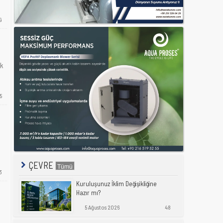
9
ek
5
ÇEVRE
3
Kuruluşunuz İklim Değişikliğine
Hazır mı?
5 Ağustos 2026
48