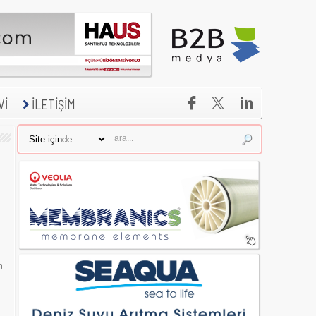


Vİ
İLETİŞİM
0