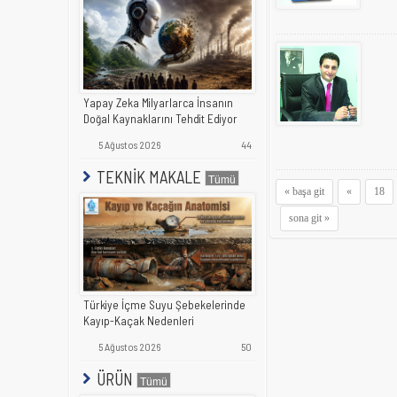
Yapay Zeka Milyarlarca İnsanın
Doğal Kaynaklarını Tehdit Ediyor
5 Ağustos 2026
44
TEKNİK MAKALE
« başa git
«
18
sona git »
Türkiye İçme Suyu Şebekelerinde
Kayıp-Kaçak Nedenleri
5 Ağustos 2026
50
ÜRÜN