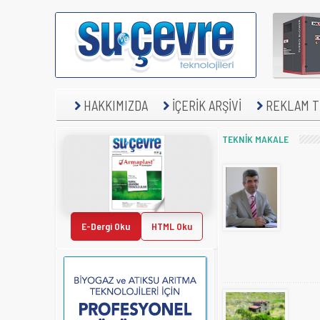
HAKKIMIZDA
İÇERİK ARŞİVİ
REKLAM TE
TEKNİK MAKALE
E-Dergi Oku
HTML Oku