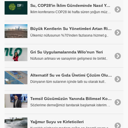
Su, COP28'in İklim Gündeminde Nasıl Yer Aldı?
İklim konferansı COP28 iki hafta süren yoğun müzak..
Büyük Kentlerin Su Yönetimleri Artan Risklere Hazırlıklı mı?
Ülkemiz nüfusunun %70'inden fazlasına hizmet g..
Gri Su Uygulamalarında Wilo'nun Yeri
Nüfusun artması ve sanayinin gelişmesi ile birlikt..
Alternatif Su ve Gıda Üretimi Çözüm Olur mu?
Dünyanın tüm sularının içinde tatlı su olarak kull..
Temsil Gücümüzün Yanında Bilimsel Kongre Düzenleyen Ender Sayıda Sektörlerden Biriyiz
Sözlerime derneğimizi tanıtarak başlamak isterim. ..
Yağmur Suyu ve Kirleticileri