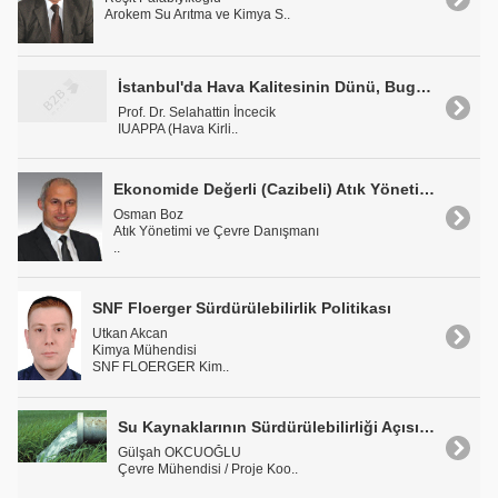
Arokem Su Arıtma ve Kimya S..
İstanbul'da Hava Kalitesinin Dünü, Bugünü ve Geleceği
Prof. Dr. Selahattin İncecik
IUAPPA (Hava Kirli..
Ekonomide Değerli (Cazibeli) Atık Yönetimi Sorunsalı
Osman Boz
Atık Yönetimi ve Çevre Danışmanı
..
SNF Floerger Sürdürülebilirlik Politikası
Utkan Akcan
Kimya Mühendisi
SNF FLOERGER Kim..
Su Kaynaklarının Sürdürülebilirliği Açısından Atıksuların Geri Kazanımı
Gülşah OKCUOĞLU
Çevre Mühendisi / Proje Koo..