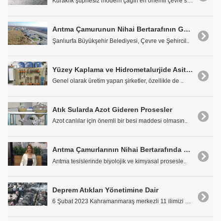
Kuraklık şüphesiz modern çağın en önemli çevre sor..
Arıtma Çamurunun Nihai Bertarafının Gerçekleştiği Güzel Bir Örnek: Şanlıurfa Solar Çamur Kurutma Tesisi
Şanlıurfa Büyükşehir Belediyesi, Çevre ve Şehircil..
Yüzey Kaplama ve Hidrometalurjide Asit, Asit Karışımları, Kimyasal Çözeltilerin Dönüşümü
Genel olarak üretim yapan şirketler, özellikle de ..
Atık Sularda Azot Gideren Prosesler
Azot canlılar için önemli bir besi maddesi olmasın..
Arıtma Çamurlarının Nihai Bertarafında Önemli Aşama: Çamur Kurutma Teknolojileri
Arıtma tesislerinde biyolojik ve kimyasal prosesle..
Deprem Atıkları Yönetimine Dair
6 Şubat 2023 Kahramanmaraş merkezli 11 ilimizi doğ..