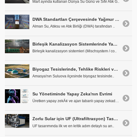
Mart ayında kutlanan Dünya Su Günü ve Sıfır Atık G..
DWA Standartları Çerçevesinde Yağmur Suyu Yüzey Kirlenme Sınıfları: DWA-M 153 Üzerine Bir Değerlendirme
Alman Su, Atıksu ve Atık Birliği (DWA) tarafından ..
Birleşik Kanalizasyon Sistemlerinde Yağışlı Hava Deşarjlarının (CSO) Yönetimi
Birleşik kanalizasyon sistemleri (Mischsystem / co..
Biyogaz Tesislerinde, Tehlike Riskleri ve Korunma Önlemleri
Amasya'nın Suluova ilçesinde biyogaz tesisinde..
Su Yönetiminde Yapay Zeka'nın Evrimi
Üretken yapay zekÃ¢ ve ajan tabanlı yapay zekadaki..
Zorlu Sular için UF (Ultrafiltrasyon) Tasarım Kriterleri
UF tasarımında ilk ve en kritik adım detaylı su an..