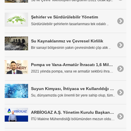
Su ve Çevre Teknolojileri dergisinin 2022 Ocak ayı..
Şehirler ve Sürdürülebilir Yönetim
Sürdürülebilir şehirlerin tasarlanması tek odaklı ..
Su Kaynaklarımız ve Çevresel Kirlilik
Bir sanayi bölgesinin yakın çevresindeki çöp atık ..
Pompa ve Vana-Armatür İhracatı 1,6 Milyar Dolara Ulaştı
2021 yılında pompa, vana ve armatür sektörü ihraca..
Suyun Kimyası, İhtiyaca ve Kullanıldığı Yere Göre Tanımlanması ve Sınıflandırılması
Su, dünyamızda çok önemli bir yere sahip olup, tüm..
ARBİOGAZ A.Ş. Yönetim Kurulu Başkanı Mehmet İzolluoğlu: İklim Krizi ve Sürdürülebilir Çevre
İTÜ Makine Mühendisliği bölümünden mezun olduktan ..