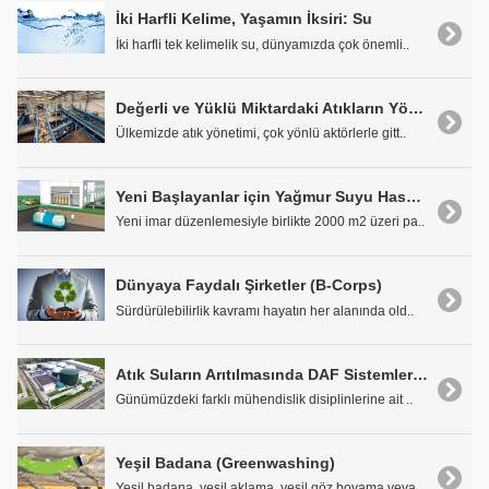
İki Harfli Kelime, Yaşamın İksiri: Su
İki harfli tek kelimelik su, dünyamızda çok önemli..
Değerli ve Yüklü Miktardaki Atıkların Yönetiminde Karşılaşılan Sorunlar ve Çözüm Önerileri
Ülkemizde atık yönetimi, çok yönlü aktörlerle gitt..
Yeni Başlayanlar için Yağmur Suyu Hasadı
Yeni imar düzenlemesiyle birlikte 2000 m2 üzeri pa..
Dünyaya Faydalı Şirketler (B-Corps)
Sürdürülebilirlik kavramı hayatın her alanında old..
Atık Suların Arıtılmasında DAF Sistemlerinin Önemi ve Enerji Verimliliği
Günümüzdeki farklı mühendislik disiplinlerine ait ..
Yeşil Badana (Greenwashing)
Yeşil badana, yeşil aklama, yeşil göz boyama veya ..