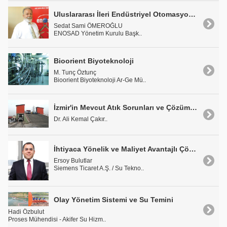
Uluslararası İleri Endüstriyel Otomasyon Kongresi'nin Ardından
Sedat Sami ÖMEROĞLU
ENOSAD Yönetim Kurulu Başk..
Bioorient Biyoteknoloji
M. Tunç Öztunç
Bioorient Biyoteknoloji Ar-Ge Mü..
İzmir'in Mevcut Atık Sorunları ve Çözüm Önerileri(*)
Dr. Ali Kemal Çakır..
İhtiyaca Yönelik ve Maliyet Avantajlı Çözümler Sunuyoruz
Ersoy Bulutlar
Siemens Ticaret A.Ş. / Su Tekno..
Olay Yönetim Sistemi ve Su Temini
Hadi Özbulut
Proses Mühendisi - Akifer Su Hizm..