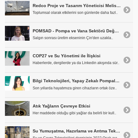
Redco Proje ve Tasarım Yöneticisi Melis Çetinkaya: Arıtma Çamurlarının Bertarafına Sürdürülebilir Çözümler Sunuyoruz
Toplumsal olarak etkilerini son günlerde daha fazl..
POMSAD - Pompa ve Vana Sektörü Değerlendirmesi
Salgın sonrası üretim ekseninin Çin'den uzakla..
COP27 ve Su Yönetimi ile İlişkisi
Haberlerde, dergilerde ya da Linkedin akışında sür..
Bilgi Teknolojileri, Yapay Zekalı Pompalar ve Akıllı Şehirler
Son yıllarda hayatımıza giren cihazların ortak öze..
Atık Yağların Çevreye Etkisi
Her maddede olduğu gibi yağlar da belirli bir kull..
Su Yumuşatma, Hazırlama ve Arıtma Teknik ve Tesisleri