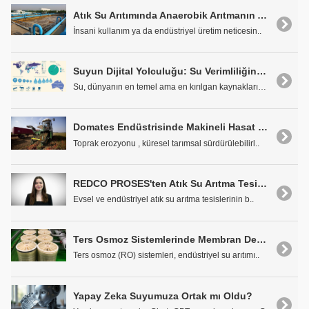
Atık Su Arıtımında Anaerobik Arıtmanın Aerobik Arıtmaya Göre Avantajları
İnsani kullanım ya da endüstriyel üretim neticesin..
Suyun Dijital Yolculuğu: Su Verimliliğinden Dijital Su Ayak İzine Uzanan Bir Bakış
Su, dünyanın en temel ama en kırılgan kaynaklarınd..
Domates Endüstrisinde Makineli Hasat ve Çevre Sorunları
Toprak erozyonu , küresel tarımsal sürdürülebilirl..
REDCO PROSES'ten Atık Su Arıtma Tesislerinde Çamur Kurutma Çözümleri: Solar ve Termal Çamur Kurutma Sistemlerinin Karşılaştırması
Evsel ve endüstriyel atık su arıtma tesislerinin b..
Ters Osmoz Sistemlerinde Membran Değişim Sinyalleri Nelerdir?
Ters osmoz (RO) sistemleri, endüstriyel su arıtımı..
Yapay Zeka Suyumuza Ortak mı Oldu?