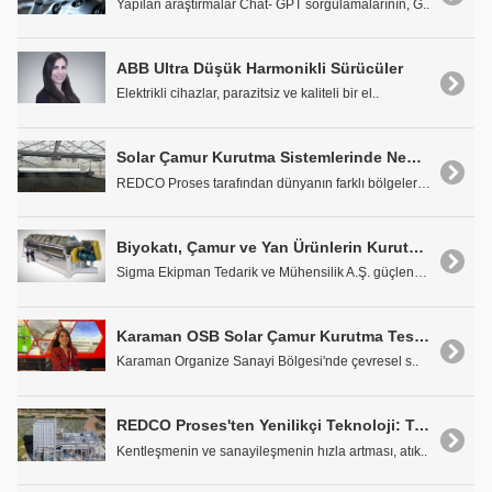
Yapılan araştırmalar Chat- GPT sorgulamalarının, G..
ABB Ultra Düşük Harmonikli Sürücüler
Elektrikli cihazlar, parazitsiz ve kaliteli bir el..
Solar Çamur Kurutma Sistemlerinde Nem ve Havalandırmanın Etkisi
REDCO Proses tarafından dünyanın farklı bölgelerin..
Biyokatı, Çamur ve Yan Ürünlerin Kurutulmasının Ekonomik ve Çevresel Faydaları
Sigma Ekipman Tedarik ve Mühensilik A.Ş. güçlenere..
Karaman OSB Solar Çamur Kurutma Tesisi ve Endüstriyel Atık Su Arıtma Tesisi
Karaman Organize Sanayi Bölgesi'nde çevresel s..
REDCO Proses'ten Yenilikçi Teknoloji: Termal Hidroliz Prosesi
Kentleşmenin ve sanayileşmenin hızla artması, atık..