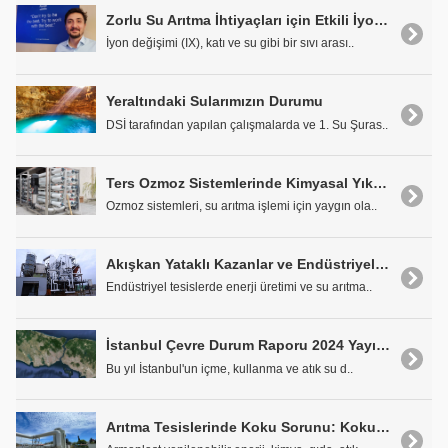
Zorlu Su Arıtma İhtiyaçları için Etkili İyon Değişimi
İyon değişimi (IX), katı ve su gibi bir sıvı arası..
Yeraltındaki Sularımızın Durumu
DSİ tarafından yapılan çalışmalarda ve 1. Su Şuras..
Ters Ozmoz Sistemlerinde Kimyasal Yıkama ve Membran Koruma
Ozmoz sistemleri, su arıtma işlemi için yaygın ola..
Akışkan Yataklı Kazanlar ve Endüstriyel Su Arıtma Sistemleri
Endüstriyel tesislerde enerji üretimi ve su arıtma..
İstanbul Çevre Durum Raporu 2024 Yayımlandı
Bu yıl İstanbul'un içme, kullanma ve atık su d..
Arıtma Tesislerinde Koku Sorunu: Koku Oluşumu, Kokunun Kontrolü ve Kokunun Giderilmesi