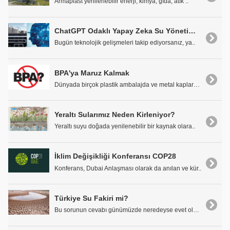
Armaplast yenilenebilir enerji, kimya, gıda, atık ..
ChatGPT Odaklı Yapay Zeka Su Yönetimini Nasıl Dönüştürecek?
Bugün teknolojik gelişmeleri takip ediyorsanız, ya..
BPA'ya Maruz Kalmak
Dünyada birçok plastik ambalajda ve metal kaplarda..
Yeraltı Sularımız Neden Kirleniyor?
Yeraltı suyu doğada yenilenebilir bir kaynak olara..
İklim Değişikliği Konferansı COP28
Konferans, Dubai Anlaşması olarak da anılan ve kür..
Türkiye Su Fakiri mi?
Bu sorunun cevabı günümüzde neredeyse evet olmak d..