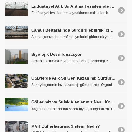
Endüstriyel Atık Su Arıtma Tesislerinde Çamur Kurutmanın Yeri ve Önemi
Endüstriyel tesislerden kaynaklanan atık sular, ki..
Çamur Bertarafında Sürdürülebilirlik için En Önemli Süreç: Çamur Kurutma
Arıtma çamuru bertaraf maliyetlerini gidermek ya d..
Biyolojik Desülfürizasyon
Armaplast firması çevre arıtma, enerji teknolojile..
OSB'lerde Atık Su Geri Kazanımı: Sürdürülebilir Sanayi için Çözümler
Sanayileşmenin hız kazandığı günümüzde, Organize S..
Göllerimiz ve Sulak Alanlarımız Nasıl Korunmalı ve Yönetilmeli?
Yağmur ormanlarından sonra biyolojik açıdan en üre..
MVR Buharlaştırma Sistemi Nedir?