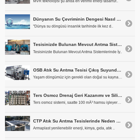
MVR teknolojisi şu anda en verimli enerji tasarruf..
Dünyanın Su Çevriminin Dengesi Nasıl Bozuldu?
"Dünya su döngüsü insanlık tarihinde ilk kez d..
Tesisinizde Bulunan Mevcut Arıtma Sistemlerinde İyileştirmeler
Tesisinizde Bulunan Mevcut Arıtma Sistemlerinde İy..
OSB Atık Su Arıtma Tesisi Çıkış Suyundan Proses Suyu Eldesi
Yaşam döngümüz için gerekli olan doğal su kaynakla..
Ters Osmoz Drenaj Geri Kazanımı ve Silika Kontrolü: Örnek Tasarım ve Projeksiyon
Ters osmoz sistemi, saatte 100 mÂ³ hamsu işleyerek..
CTP Atık Su Arıtma Tesislerinde Neden Kullanılmalıdır?
Armaplast yenilenebilir enerji, kimya, gıda, atık ..