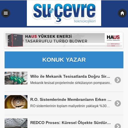
0,204 sn
KONUK YAZAR
Wilo ile Mekanik Tesisatlarda Doğru Sirkülasyon Pompası Seçimi
Mekanik tesisat projelerinde sirkülasyon pompasını..
R.O. Sistemlerinde Membranların Erken Tıkanmasına veya Bozulmasına Neden Olan Etkenler
RO sistemlerinin toplam maliyetinin yaklaşık %30&#..
REDCO Proses: Küresel Ölçekte Sürdürülebilir Çamur Yönetimi, Sıfır Atık ve Yenilikçi Tesis Çözümleri