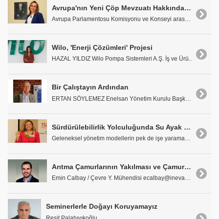
Avrupa'nın Yeni Çöp Mevzuatı Hakkında Son Durum Bilgisi: Tek Kullanımlık Plastiklerin Direktifi
Avrupa Parlamentosu Komisyonu ve Konseyi arasında,..
Wilo, 'Enerji Çözümleri' Projesi
HAZAL YILDIZ Wilo Pompa Sistemleri A.Ş. İş ve Ürü..
Bir Çalıştayın Ardından
ERTAN SÖYLEMEZ Enelsan Yönetim Kurulu Başkanı..
Sürdürülebilirlik Yolculuğunda Su Ayak İziniz
Geleneksel yönetim modellerin pek de işe yaramadığ..
Arıtma Çamurlarının Yakılması ve Çamurdan Elektrik Enerjisi Üretimine Genel Bakış
Emin Calbay / Çevre Y. Mühendisi ecalbay@inevatur..
Seminerlerle Doğayı Koruyamayız
Reşit Palabıyıkoğlu