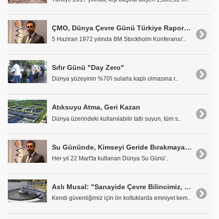
ÇMO, Dünya Çevre Günü Türkiye Raporu'nu Paylaştı
5 Haziran 1972 yılında BM Stockholm Konferansı'..
Sıfır Günü "Day Zero"
Dünya yüzeyinin %70'i sularla kaplı olmasına r..
Atıksuyu Atma, Geri Kazan
Dünya üzerindeki kullanılabilir tatlı suyun, tüm s..
Su Gününde, Kimseyi Geride Bırakmayalım
Her yıl 22 Mart'ta kutlanan Dünya Su Günü'..
Aslı Musal: "Sanayide Çevre Bilincimiz, Çevre Cezalarıyla Sınırlı"
Kendi güvenliğimiz için ön koltuklarda emniyet kem..