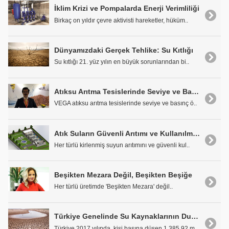
İklim Krizi ve Pompalarda Enerji Verimliliği
Birkaç on yıldır çevre aktivisti hareketler, hüküm..
Dünyamızdaki Gerçek Tehlike: Su Kıtlığı
Su kıtlığı 21. yüz yılın en büyük sorunlarından bi..
Atıksu Arıtma Tesislerinde Seviye ve Basınç Ölçümü
VEGA atıksu arıtma tesislerinde seviye ve basınç ö..
Atık Suların Güvenli Arıtımı ve Kullanılması Mümkündür
Her türlü kirlenmiş suyun arıtımını ve güvenli kul..
Beşikten Mezara Değil, Beşikten Beşiğe
Her türlü üretimde 'Beşikten Mezara' değil..
Türkiye Genelinde Su Kaynaklarının Durumu
Türkiye 2017 yılında, kişi başına düşen 1,385,92 m..