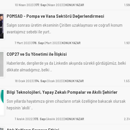
10 Nisan 2023 |
177. Sayı
(Nisan 2023) |
KONUK YAZAR
1.56
POMSAD - Pompa ve Vana Sektörü Değerlendirmesi
Salgın sonrası üretim ekseninin Çin'den uzaklaşması ve coğrafi konum
avantajımız sebebi ile yurt..
7 Mart 2023 |
176. Sayı
(Mart 2023) |
KONUK YAZAR
1.60
COP27 ve Su Yönetimi ile İlişkisi
Haberlerde, dergilerde ya da Linkedin akışında sürekli gördüğümüz, belki
dikkate almadığımız, belki ..
18 Ocak 2023 |
174. Sayı
(Ocak 2023) |
KONUK YAZAR
1.93
Bilgi Teknolojileri, Yapay Zekalı Pompalar ve Akıllı Şehirler
Son yıllarda hayatımıza giren cihazların ortak özelliğine bakacak olursak
hepsinin 'akıllı' ..
7 Aralık 2022 |
173. Sayı
(Aralık 2022) |
KONUK YAZAR
2.31
Atık Yağların Çevreye Etkisi