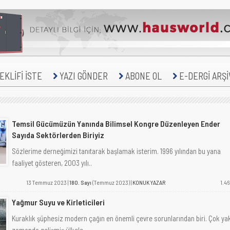
KLİFİ İSTE
YAZI GÖNDER
ABONE OL
E-DERGİ ARŞİ
Temsil Gücümüzün Yanında Bilimsel Kongre Düzenleyen Ender
Sayıda Sektörlerden Biriyiz
Sözlerime derneğimizi tanıtarak başlamak isterim. 1996 yılından bu yana
faaliyet gösteren, 2003 yılı..
13 Temmuz 2023 |
180. Sayı
(Temmuz 2023) |
KONUK YAZAR
1.46
Yağmur Suyu ve Kirleticileri
Kuraklık şüphesiz modern çağın en önemli çevre sorunlarından biri. Çok ya