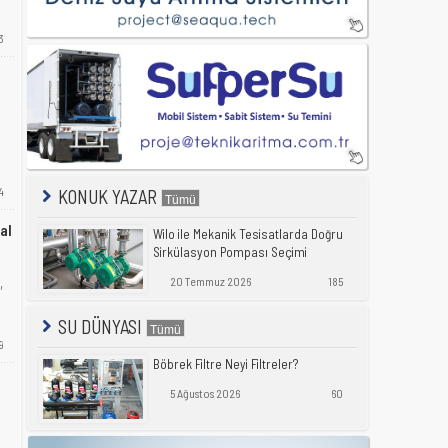
3
4
KONUK YAZAR
al
Wilo ile Mekanik Tesisatlarda Doğru
Sirkülasyon Pompası Seçimi
,
20 Temmuz 2026
185
SU DÜNYASI
9
Böbrek Filtre Neyi Filtreler?
5 Ağustos 2026
60