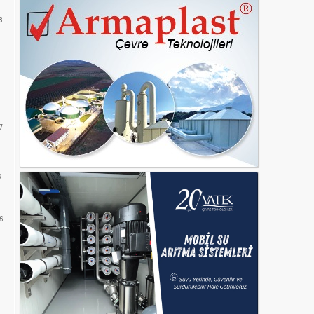
8
7
k
6