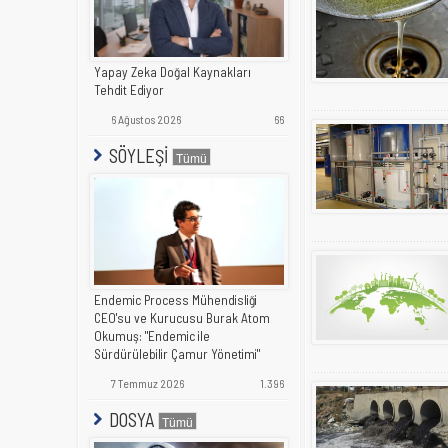
Yapay Zeka Doğal Kaynakları
Tehdit Ediyor
6 Ağustos 2026
66
SÖYLEŞİ
Endemic Process Mühendisliği
CEO'su ve Kurucusu Burak Atom
Okumuş: "Endemic ile
Sürdürülebilir Çamur Yönetimi"
7 Temmuz 2026
1.396
DOSYA