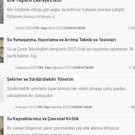
Her maddede olduğu gibi yağlar da belirli bir kullanım ömrüne sahiptir.
Kullanımı sonucu kirlenen, y..
8 Eylül 2022 |
170. Sayı
(Eylül 2022) |
KONUK YAZAR
2.63
Su Yumuşatma, Hazırlama ve Arıtma Teknik ve Tesisleri
Su ve Çevre Teknolojileri dergisinin 2022 Ocak ayı sayısında yayınlanan, 'iki
Harfli kelime, Yaş..
5 Ağustos 2022 |
169. Sayı
(Ağustos 2022) |
KONUK YAZAR
2.16
Şehirler ve Sürdürülebilir Yönetim
Sürdürülebilir şehirlerin tasarlanması tek odaklı olmayıp çoklu paydaş
yaklaşımının bir sonuçudur...
8 Haziran 2022 |
167. Sayı
(Haziran 2022) |
KONUK YAZAR
1.65
Su Kaynaklarımız ve Çevresel Kirlilik
Bir sanayi bölgesinin yakın çevresindeki çöp atık alanına kimyasal
malzemelerin dökülmesi zaman zama..