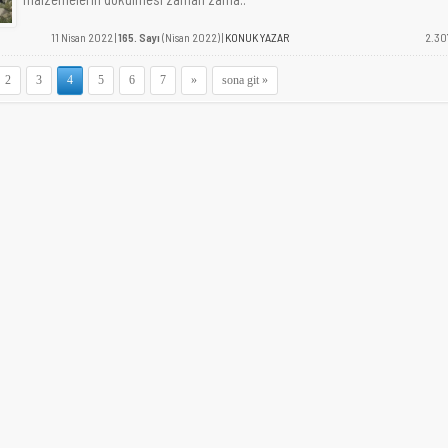
11 Nisan 2022 |
165. Sayı
(Nisan 2022) |
KONUK YAZAR
2.30
2
3
4
5
6
7
»
sona git »