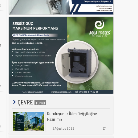
0
7
3
ÇEVRE
Kuruluşunuz İklim Değişikliğine
Hazır mı?
4
5 Ağustos 2026
67