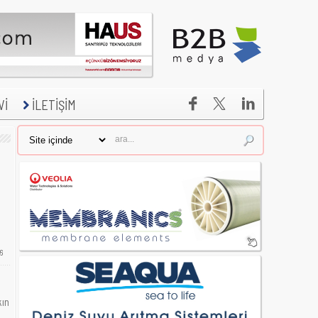


Vİ
İLETİŞİM
6
kın