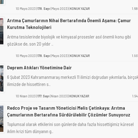
10 Mayıs 2023 |
178. Sayı
(Mayıs 2023) |
KONUK YAZAR
1.68
Arıtma Çamurlarının Nihai Bertarafında Önemli Aşama: Çamur
Kurutma Teknolojileri
Arıtma tesislerinde biyolojik ve kimyasal prosesler asıl önemli konu gibi
gözükse de, son 20 yıldır ..
10 Mayıs 2023 |
178. Sayı
(Mayıs 2023) |
KONUK YAZAR
1.99
Deprem Atıkları Yönetimine Dair
6 Şubat 2023 Kahramanmaraş merkezli 11 ilimizi doğrudan yıkımlarla, birço
ilimizde de hissettiren s..
10 Nisan 2023 |
177. Sayı
(Nisan 2023) |
KONUK YAZAR
1.54
Redco Proje ve Tasarım Yöneticisi Melis Çetinkaya: Arıtma
Çamurlarının Bertarafına Sürdürülebilir Çözümler Sunuyoruz
Toplumsal olarak etkilerini son günlerde daha fazla hissettiğimiz küresel
iklim krizi tüm dünyanın g..