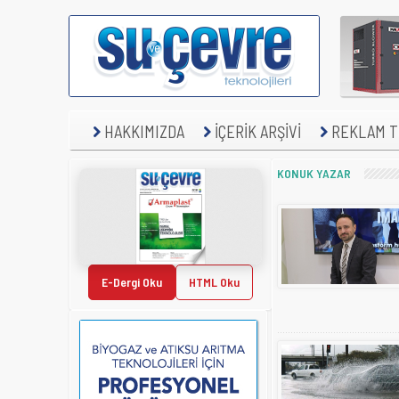
HAKKIMIZDA
İÇERİK ARŞİVİ
REKLAM TE
KONUK YAZAR
E-Dergi Oku
HTML Oku