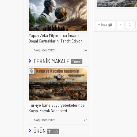
« başa git
«
1
Yapay Zeka Milyarlarca İnsanın
Doğal Kaynaklarını Tehdit Ediyor
5 Ağustos 2026
64
TEKNİK MAKALE
Türkiye İçme Suyu Şebekelerinde
Kayıp-Kaçak Nedenleri
5 Ağustos 2026
77
ÜRÜN