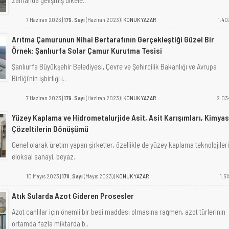
zamanda gelişmiş ülkele..
7 Haziran 2023 |
179. Sayı
(Haziran 2023) |
KONUK YAZAR
1.40
Arıtma Çamurunun Nihai Bertarafının Gerçekleştiği Güzel Bir
Örnek: Şanlıurfa Solar Çamur Kurutma Tesisi
Şanlıurfa Büyükşehir Belediyesi, Çevre ve Şehircilik Bakanlığı ve Avrupa
Birliği'nin işbirliği i..
7 Haziran 2023 |
179. Sayı
(Haziran 2023) |
KONUK YAZAR
2.03
Yüzey Kaplama ve Hidrometalurjide Asit, Asit Karışımları, Kimyas
Çözeltilerin Dönüşümü
Genel olarak üretim yapan şirketler, özellikle de yüzey kaplama teknolojileri
eloksal sanayi, beyaz..
10 Mayıs 2023 |
178. Sayı
(Mayıs 2023) |
KONUK YAZAR
1.61
Atık Sularda Azot Gideren Prosesler
Azot canlılar için önemli bir besi maddesi olmasına rağmen, azot türlerinin
ortamda fazla miktarda b..