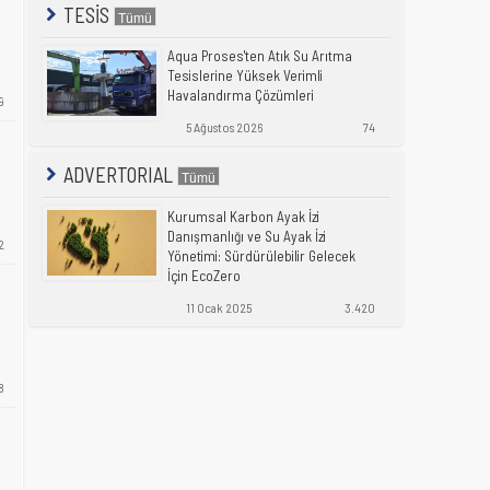
TESİS
Aqua Proses'ten Atık Su Arıtma
Tesislerine Yüksek Verimli
Havalandırma Çözümleri
9
5 Ağustos 2026
74
ADVERTORIAL
Kurumsal Karbon Ayak İzi
Danışmanlığı ve Su Ayak İzi
2
Yönetimi: Sürdürülebilir Gelecek
İçin EcoZero
11 Ocak 2025
3.420
8