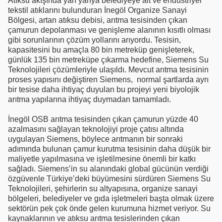
Atıksu akışında yarı yarıya belediyeye ait ve endüstriyel
tekstil atıklarını bulunduran İnegöl Organize Sanayi
Bölgesi, artan atıksu debisi, arıtma tesisinden çıkan
çamurun depolanması ve genişleme alanının kısıtlı olması
gibi sorunlarının çözüm yollarını arıyordu. Tesisin,
kapasitesini bu amaçla 80 bin metreküp genişleterek,
günlük 135 bin metreküpe çıkarma hedefine, Siemens Su
Teknolojileri çözümleriyle ulaşıldı. Mevcut arıtma tesisinin
proses yapısını değiştiren Siemens, normal şartlarda ayrı
bir tesise daha ihtiyaç duyulan bu projeyi yeni biyolojik
arıtma yapılarına ihtiyaç duymadan tamamladı.
İnegöl OSB arıtma tesisinden çıkan çamurun yüzde 40
azalmasını sağlayan teknolojiyi proje çatısı altında
uygulayan Siemens, böylece arıtmanın bir sonraki
adımında bulunan çamur kurutma tesisinin daha düşük bir
maliyetle yapılmasına ve işletilmesine önemli bir katkı
sağladı. Siemens’in su alanındaki global gücünün verdiği
özgüvenle Türkiye’deki büyümesini sürdüren Siemens Su
Teknolojileri, şehirlerin su altyapısına, organize sanayi
bölgeleri, belediyeler ve gıda işletmeleri başta olmak üzere
sektörün pek çok önde gelen kurumuna hizmet veriyor. Su
kaynaklarının ve atıksu arıtma tesislerinden çıkan