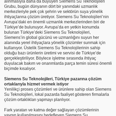
alınmasıyla daha da büyüyen Siemens Su Teknolojileri
Grubu, bugün dünyanın dört bir yanındaki uzmanlık
merkezleriyle pek çok şehrin ve sektörün suya yönelik
ihtiyaçlarına çözüm üretiyor. Siemens Su Teknolojileri’nin
Avrupa’daki en önemli uzmanlık merkezlerinden biri de
Türkiye’de bulunuyor. Avrupa’da en yetkin konumda
bulunan Türkiye’deki Siemens Su Teknolojileri,
Siemens’in global gücünü ve uzmanlığını suyun her
alanında yerel ihtiyaçlara yönelik çözümler sunmak için
kullanıyor. Üstelik Siemens Su Teknolojilerinin sahip
olduğu bazı ürünlerin üretimi ve servisi de Türkiye’de
gerçekleştiriliyor. Böylece işletme sırasında ihtiyaç
duyulacak bakım ve onarımlarda parça temin süresi önemli
biçimde kısalıyor.
Siemens Su Teknolojileri, Türkiye pazarına çözüm
ortaklarıyla hizmet vermek istiyor
Yenilikçi proses çözümleri ve ürünlere sahip olan Siemens
Su Teknolojileri, lokal pazarda faaliyet gösteren firmalarla
çözüm ortaklıkları yapmayı planlıyor.
Fark yaratan ve katma değer sağlayan çözümlerinin
yaygın kullanılmasını hedefleyen Siemens Su