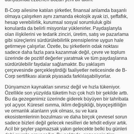
B-Corp ailesine katılan şirketler, finansal anlamda başarılı
olmaya çalışırken aynı zamanda ekolojik ayak izi, şeffaflık,
hesap verebilirlik, kurumsal sosyal sorumluluk gibi
konularda da belirli misyonlar yüklenirler. Paydaşlarıyla
olan ilişkilerini ve tedarik zinciri, üretim, satış ve pazarlama
gibi süreçlerini sürdürülebilirlik prensiplerine uygun hale
getirmeye çalışırlar. Özetle, bu şirketlerin odak noktası
sadece daha fazla para kazanmak değil, çevre ve toplum
üzerinde de pozitif değerler yaratmak ve tüm paydaşlarına
sürdürülebilir faydalar sağlamaktır. Bu yaklaşım
çerçevesinde gerçekleştirdiği faaliyetler neticesinde de B-
Corp sertifikası alarak piyasada farklılaşabiliyorlar.
Dünyamızın kaynakları sınırsız değil ve hızla tükeniyor.
Özellikle son yüzyılda tüketim hızı çok hızlı bir şekilde arttı.
Bu da gezegenimiz üzerinde giderek büyüyen bir tahribata
yol açıyor. Küresel ısınma, iklim değişikliği, biyoçeşitliliğin
ve ormanlık alanların yok olması, su ve kara
ekosistemlerinin bozulması ve daha birçok çevresel sorun
sadece bizleri değil gelecek nesilleri de tehdit ediyor artık.
Acil bir şeyler yapmazsak yakın gelecekte belki bu günleri