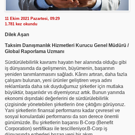
11 Ekim 2021 Pazartesi, 09:29
1.781
kez okundu
Dilek Aşan
Taksim Danışmanlık Hizmetleri Kurucu Genel Müdürü /
Global Raporlama Uzmanı
Sürdürülebilirlik kavramı hayatın her alanında olduğu gibi
iş dünyasında da gelişmenin, büyümenin, başarının
yeniden tanımlanmasını sağladı. Kârını artıran, daha fazla
çalışanı bulunan, yeni ürünler geliştiren veya adını
reklamlarda daha sık duyduğumuz şirketler için mutlaka
büyüktür, başarılıdır vs diyemiyoruz artık. Bunun yanında
ekonomi dışındaki değerlerini de sürdürülebilirlik
çizgisinde yönetebilen şirketlerin öne çıktığını görüyoruz.
Yani şirketlerin finansal performansı kadar çevresel ve
sosyal konulardaki performansı da son derece önemli
günümüzde. Bu şirketlerin başarısı B-Corp (Benefit
Corporation) sertifikası ile tescilleniyor.B-Corp iş
dünyasında ezberleri bozan yeni bir akım.