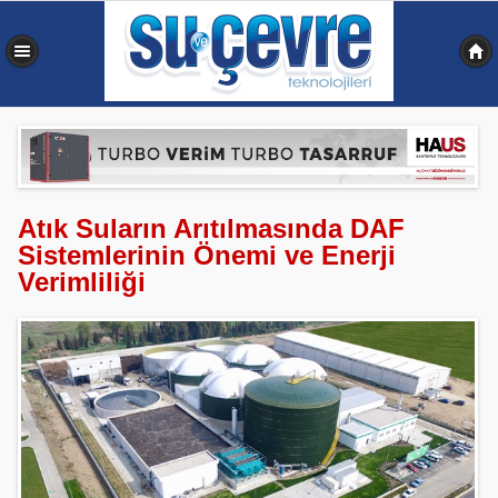
0,564 sn
Atık Suların Arıtılmasında DAF
Sistemlerinin Önemi ve Enerji
Verimliliği