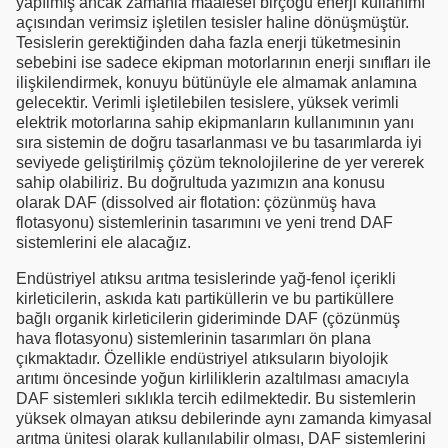
yapılmış ancak zamanla maalesef birçoğu enerji kullanımı
açısından verimsiz işletilen tesisler haline dönüşmüştür.
Tesislerin gerektiğinden daha fazla enerji tüketmesinin
sebebini ise sadece ekipman motorlarının enerji sınıfları ile
ilişkilendirmek, konuyu bütünüyle ele almamak anlamına
gelecektir. Verimli işletilebilen tesislere, yüksek verimli
elektrik motorlarına sahip ekipmanların kullanımının yanı
sıra sistemin de doğru tasarlanması ve bu tasarımlarda iyi
seviyede geliştirilmiş çözüm teknolojilerine de yer vererek
sahip olabiliriz. Bu doğrultuda yazımızın ana konusu
olarak DAF (dissolved air flotation: çözünmüş hava
flotasyonu) sistemlerinin tasarımını ve yeni trend DAF
sistemlerini ele alacağız.
Endüstriyel atıksu arıtma tesislerinde yağ-fenol içerikli
kirleticilerin, askıda katı partiküllerin ve bu partiküllere
bağlı organik kirleticilerin gideriminde DAF (çözünmüş
hava flotasyonu) sistemlerinin tasarımları ön plana
çıkmaktadır. Özellikle endüstriyel atıksuların biyolojik
arıtımı öncesinde yoğun kirliliklerin azaltılması amacıyla
DAF sistemleri sıklıkla tercih edilmektedir. Bu sistemlerin
yüksek olmayan atıksu debilerinde aynı zamanda kimyasal
arıtma ünitesi olarak kullanılabilir olması, DAF sistemlerini