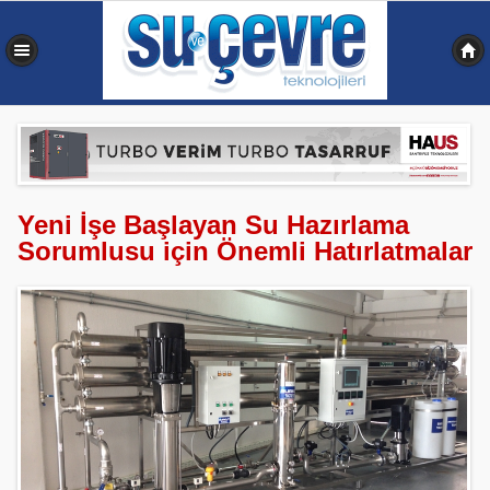
0,342 sn
Yeni İşe Başlayan Su Hazırlama
Sorumlusu için Önemli Hatırlatmalar