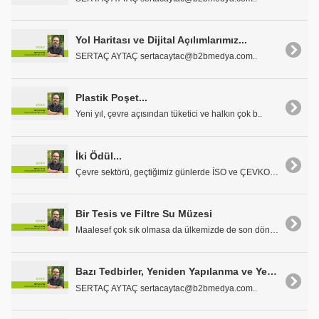
Yol Haritası ve Dijital Açılımlarımız...
SERTAÇ AYTAÇ sertacaytac@b2bmedya.com..
Plastik Poşet...
Yeni yıl, çevre açısından tüketici ve halkın çok b..
İki Ödül...
Çevre sektörü, geçtiğimiz günlerde İSO ve ÇEVKO..
Bir Tesis ve Filtre Su Müzesi
Maalesef çok sık olmasa da ülkemizde de son döneml..
Bazı Tedbirler, Yeniden Yapılanma ve Yerli Üretim
SERTAÇ AYTAÇ sertacaytac@b2bmedya.com..