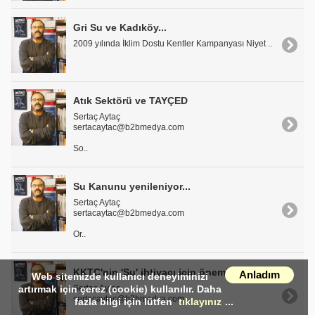
Gri Su ve Kadıköy...
2009 yılında İklim Dostu Kentler Kampanyası Niyet ..
Atık Sektörü ve TAYÇED
Sertaç Aytaç
sertacaytac@b2bmedya.com
So..
Su Kanunu yenileniyor...
Sertaç Aytaç
sertacaytac@b2bmedya.com
Or..
KKTC'nin 'Su' ihtiyacı için önemli bir adım!..
Anladım
Web sitemizde kullanıcı deneyiminizi
Sertaç Aytaç
artırmak için çerez (cookie) kullanılır. Daha
sertacaytac@b2bmedya.com
fazla bilgi için lütfen
tıklayınız
...