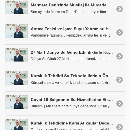
Marmara Denizinde Müsilaj ile Mücadele Eylem Planı
Son aylarda Marmara Denizi'nin neredeyse tüm k..
Arıtma Tesisi ve İçme Suyu Yatırımları Hız Kesmiyor
Pandemiye rağmen, ülkemizdeki arıtma tesisi ve içm..
27 Mart Dünya Su Günü Etkinliklerle Kutlandı
Dünya Su Günü 27 Mart tarihinde ülkemizde de etkin..
Kuraklık Tehdidi Su Teknolojilerinin Önemini Artırıyor
Küresel ısınma ve kuraklık tehdidi esasen su fakir..
Covid 19 Salgınının Su Hizmetlerine Etkisi Ne Oldu?
Birleşmiş Milletlere göre dünya genelinde 2,2 mily..
Kuraklık Tehdidine Karşı Atıksular Değerlendirilebilir
Temiz su kaynaklarının azalması, barajlarımızdaki ..