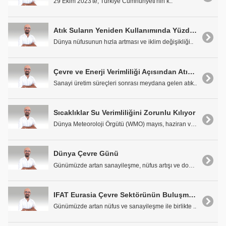
29 Ekim 2023'te, Türkiye Cumhuriyeti'nin k..
Atık Suların Yeniden Kullanımında Yüzde 5'lik Hedef Yeterli Değil
Dünya nüfusunun hızla artması ve iklim değişikliği..
Çevre ve Enerji Verimliliği Açısından Atık Suların Yeniden Kullanımı
Sanayi üretim süreçleri sonrası meydana gelen atık..
Sıcaklıklar Su Verimliliğini Zorunlu Kılıyor
Dünya Meteoroloji Örgütü (WMO) mayıs, haziran ve t..
Dünya Çevre Günü
Günümüzde artan sanayileşme, nüfus artışı ve doğal..
IFAT Eurasia Çevre Sektörünün Buluşma Noktası Oldu
Günümüzde artan nüfus ve sanayileşme ile birlikte ..