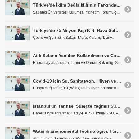
Türkiye'de İklim Değişikliğinin Farkında Olan Lider Şirketler
Sabancı Üniversitesi Kurumsal Yönetim Forumu çatıs..
Türkiye'de 75 Milyon Kişi Kirli Hava Soluyor
Çevre ve Şehircilik Bakanı Murat Kurum, "Düny..
Atık Suların Yeniden Kullanılması ve Covid-19 Virüsünün Bulaşma Riski
Rapor sayfalarımızda, Tarım ve Orman Bakanlığı Su ..
Covid-19 için Su, Sanitasyon, Hijyen ve Atık Yönetimi
Dünya Sağlık Örgütü (WHO) enfeksiyon önleme ve kon..
İstanbul'un Tarihsel Süreçte Yağmur Suyu Yönetimi
Haber sayfalarımızda; Hatay-HATSU, İzmir-İZSU, Van..
Water & Enviromental Technologies Türkiye
Almanya'da düzenlenen IFAT fuarı için önceki s..