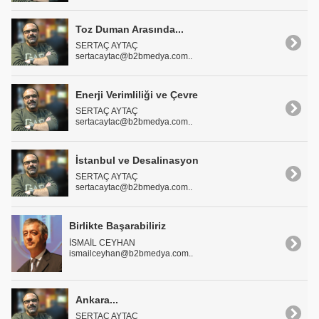
Toz Duman Arasında...
SERTAÇ AYTAÇ
sertacaytac@b2bmedya.com..
Enerji Verimliliği ve Çevre
SERTAÇ AYTAÇ
sertacaytac@b2bmedya.com..
İstanbul ve Desalinasyon
SERTAÇ AYTAÇ
sertacaytac@b2bmedya.com..
Birlikte Başarabiliriz
İSMAİL CEYHAN
ismailceyhan@b2bmedya.com..
Ankara...
SERTAÇ AYTAÇ