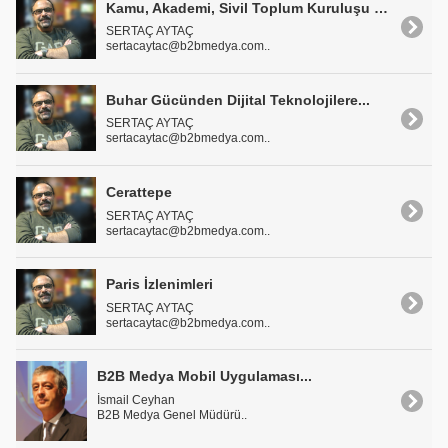
Kamu, Akademi, Sivil Toplum Kuruluşu ve Özel Sektör...
SERTAÇ AYTAÇ
sertacaytac@b2bmedya.com..
Buhar Gücünden Dijital Teknolojilere...
SERTAÇ AYTAÇ
sertacaytac@b2bmedya.com..
Cerattepe
SERTAÇ AYTAÇ
sertacaytac@b2bmedya.com..
Paris İzlenimleri
SERTAÇ AYTAÇ
sertacaytac@b2bmedya.com..
B2B Medya Mobil Uygulaması...
İsmail Ceyhan
B2B Medya Genel Müdürü..