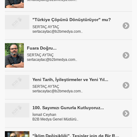
"Türkiye Çöpünü Dönüştürüyor" mu?
SERTAÇ AYTAÇ
sertacaytac@b2bmedya.com..
Fuara Doğru...
SERTAÇ AYTAÇ
sertacaytac@b2bmedya.com..
Yeni Tarih, İyileştirmeler ve Yeni Yıl...
SERTAÇ AYTAÇ
sertacaytac@b2bmedya.com..
100. Sayımızı Gururla Kutluyoruz...
İsmail Ceyhan
B2B Medya Genel Müdürü..
"İklim Değişikliği", Tesisler için de Bir Risk