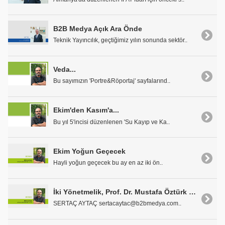
B2B Medya Açık Ara Önde
Teknik Yayıncılık, geçtiğimiz yılın sonunda sektör..
Veda...
Bu sayımızın 'Portre&Röportaj' sayfalarınd..
Ekim'den Kasım'a...
Bu yıl 5'incisi düzenlenen 'Su Kayıp ve Ka..
Ekim Yoğun Geçecek
Hayli yoğun geçecek bu ay en az iki ön..
İki Yönetmelik, Prof. Dr. Mustafa Öztürk ve Yeni Yayın Dönemi...
SERTAÇ AYTAÇ sertacaytac@b2bmedya.com..