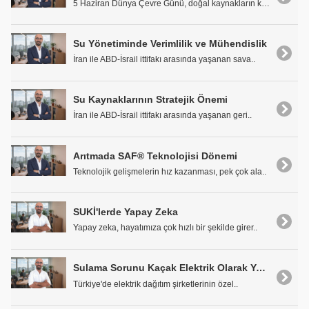
5 Haziran Dünya Çevre Günü, doğal kaynakların koru..
Su Yönetiminde Verimlilik ve Mühendislik
İran ile ABD-İsrail ittifakı arasında yaşanan sava..
Su Kaynaklarının Stratejik Önemi
İran ile ABD-İsrail ittifakı arasında yaşanan geri..
Arıtmada SAF® Teknolojisi Dönemi
Teknolojik gelişmelerin hız kazanması, pek çok ala..
SUKİ'lerde Yapay Zeka
Yapay zeka, hayatımıza çok hızlı bir şekilde girer..
Sulama Sorunu Kaçak Elektrik Olarak Yansıyor
Türkiye'de elektrik dağıtım şirketlerinin özel..