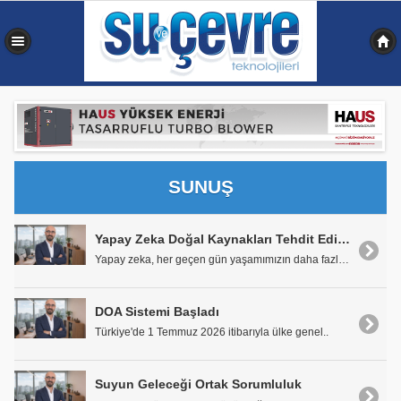
0,098 sn
SUNUŞ
Yapay Zeka Doğal Kaynakları Tehdit Ediyor
Yapay zeka, her geçen gün yaşamımızın daha fazla a..
DOA Sistemi Başladı
Türkiye'de 1 Temmuz 2026 itibarıyla ülke genel..
Suyun Geleceği Ortak Sorumluluk