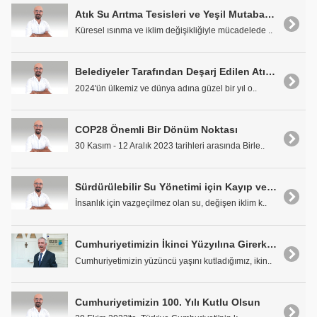
Atık Su Arıtma Tesisleri ve Yeşil Mutabakat
Küresel ısınma ve iklim değişikliğiyle mücadelede ..
Belediyeler Tarafından Deşarj Edilen Atık Suyun %86,1'i Arıtıldı
2024'ün ülkemiz ve dünya adına güzel bir yıl o..
COP28 Önemli Bir Dönüm Noktası
30 Kasım - 12 Aralık 2023 tarihleri arasında Birle..
Sürdürülebilir Su Yönetimi için Kayıp ve Kaçakla Mücadele Şart
İnsanlık için vazgeçilmez olan su, değişen iklim k..
Cumhuriyetimizin İkinci Yüzyılına Girerken...
Cumhuriyetimizin yüzüncü yaşını kutladığımız, ikin..
Cumhuriyetimizin 100. Yılı Kutlu Olsun