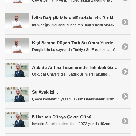
Çevre Şehircilik ve İklim Değişikliği Bakanlığı ta..
İklim Değişikliğiyle Mücadele için Biz Ne Yapıyoruz?
İklim değişikliği konusunda toplumu sürekli olarak..
Kişi Başına Düşen Tatlı Su Oranı Yüzde 20 Azaldı
Dergimizin bu sayısında Türkiye Su Enstitüsü taraf..
Atık Su Arıtma Tesislerinde Tehlikeli Gazlar ve İş Güvenliği
Üsküdar Üniversitesi, Sağlık Bilimleri Fakültesi, ..
Su Ayak İzi...
Çevre köşemizin yazarı Taksim Danışmanlık Hizmetle..
5 Haziran Dünya Çevre Günü...
İsveç'in Stockholm kentinde 1972 yılında düzen..