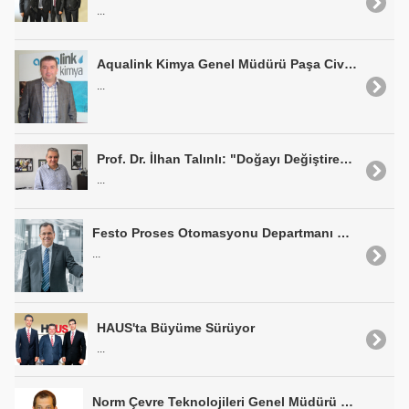
...
Aqualink Kimya Genel Müdürü Paşa Civantürk: "Lejyonella'ya Dikkat"
...
Prof. Dr. İlhan Talınlı: "Doğayı Değiştirecek Hiçbir Erk Yoktur"
...
Festo Proses Otomasyonu Departmanı Müdürü Dr. Eckhard Roos: "Atıksuyu Çöp Olarak Görmemeliyiz"
...
HAUS'ta Büyüme Sürüyor
...
Norm Çevre Teknolojileri Genel Müdürü Murad Özbaşaran: "Tüm Süreçler Yeniden Ele Alınıp, Düzenlenmeli"