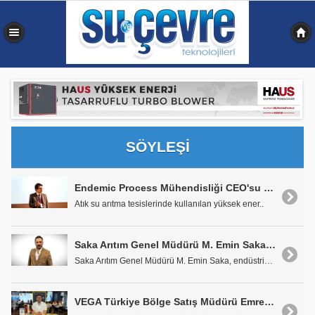
0,461 sn
SÖYLEŞİ
Endemic Process Mühendisliği CEO'su ve Kurucusu Burak Atom Okumuş: "Endemic ile Sürdürülebilir Çamur Yönetimi"
Atık su arıtma tesislerinde kullanılan yüksek ener..
Saka Arıtım Genel Müdürü M. Emin Saka: "Suyu Tüketen Değil, Yöneten Tesisler Kazanacak"
Saka Arıtım Genel Müdürü M. Emin Saka, endüstriyel..
VEGA Türkiye Bölge Satış Müdürü Emre Göçmen: "Doğru Ölçüm Stratejik Bir Yönetim Unsurudur"