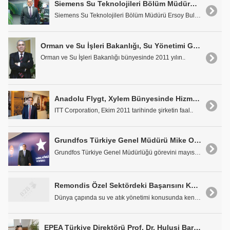
Siemens Su Teknolojileri Bölüm Müdürü Ersoy Bulutlar: 'İhtiyaca Uygun Çözümler Sunuyoruz!..'
Siemens Su Teknolojileri Bölüm Müdürü Ersoy Bulutl..
Orman ve Su İşleri Bakanlığı, Su Yönetimi Genel Müdürü Prof. Dr. Cumali Kınacı: 'Su, Artık En Verimli Şekilde Yönetilecek ve Kullanılacak!..'
Orman ve Su İşleri Bakanlığı bünyesinde 2011 yılın..
Anadolu Flygt, Xylem Bünyesinde Hizmet Vermeye Başladı
ITT Corporation, Ekim 2011 tarihinde şirketin faal..
Grundfos Türkiye Genel Müdürü Mike Otten: 'Ses Getirecek Ürünleri 2012'de Piyasaya Sunacağız'
Grundfos Türkiye Genel Müdürlüğü görevini mayıs ay..
Remondis Özel Sektördeki Başarısını Kamuda da Göstermeyi Hedefliyor
Dünya çapında su ve atık yönetimi konusunda kendi ..
EPEA Türkiye Direktörü Prof. Dr. Hulusi Barlas: 'Atık kavramı, 'Beşikten Beşiğe' Konsepti ile Değişiyor'