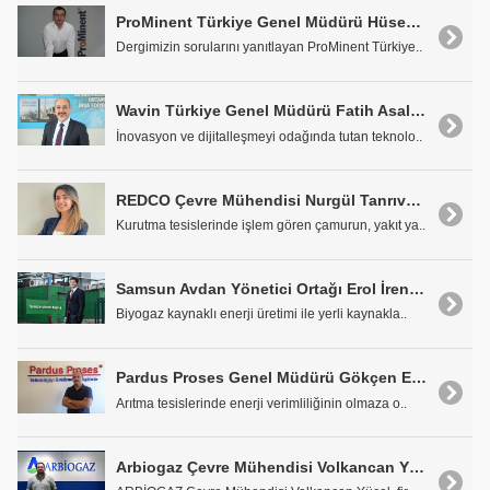
ProMinent Türkiye Genel Müdürü Hüseyin Kahraman:"ProMinent'in Yeniliklerini Kullanıcıların Hizmetine Sunacağız"
Dergimizin sorularını yanıtlayan ProMinent Türkiye..
Wavin Türkiye Genel Müdürü Fatih Asal: "'Yağmur Suyu Toplanması En Kolay Su Kaynağıdır"
İnovasyon ve dijitalleşmeyi odağında tutan teknolo..
REDCO Çevre Mühendisi Nurgül Tanrıverdi: "Arıtma Çamurları Önemli Bir Hammadde"
Kurutma tesislerinde işlem gören çamurun, yakıt ya..
Samsun Avdan Yönetici Ortağı Erol İren: "Biyogaz ile Bağımsız Bir Enerji Ekonomisi Yaratılabilir"
Biyogaz kaynaklı enerji üretimi ile yerli kaynakla..
Pardus Proses Genel Müdürü Gökçen Efe Coşkuner: "Arıtma Tesislerine Maksimum Verimlilik Prensibi ile Yaklaşıyoruz"
Arıtma tesislerinde enerji verimliliğinin olmaza o..
Arbiogaz Çevre Mühendisi Volkancan Yücel: "İstanbul Havalimanı Arıtma Tesisi %90'ın Üzerinde Verimle Çalışıyor"