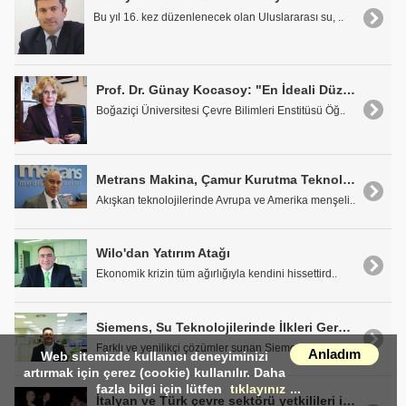
Bu yıl 16. kez düzenlenecek olan Uluslararası su, ..
Prof. Dr. Günay Kocasoy: "En İdeali Düzenli Depolama Alanları Oluşturmak"
Boğaziçi Üniversitesi Çevre Bilimleri Enstitüsü Öğ..
Metrans Makina, Çamur Kurutma Teknolojilerine Yoğunlaşıyor
Akışkan teknolojilerinde Avrupa ve Amerika menşeli..
Wilo'dan Yatırım Atağı
Ekonomik krizin tüm ağırlığıyla kendini hissettird..
Siemens, Su Teknolojilerinde İlkleri Gerçekleştiriyor
Farklı ve yenilikçi çözümler sunan Siemens Su Tekn..
Anladım
Web sitemizde kullanıcı deneyiminizi
artırmak için çerez (cookie) kullanılır. Daha
fazla bilgi için lütfen
tıklayınız
...
İtalyan ve Türk çevre sektörü yetkilileri ikili görüşmelerle bir araya geldi