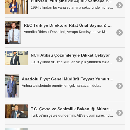
Eurosan, Yurtiçine de Ağırlık Vermeye Başlıyor
1994 yılından bu yana su arıtma sektöründe mühendi..
REC Türkiye Direktörü Rifat Ünal Sayman: "Türkiye, Büyük Dönüşümü Kaçırmamalı"
Amerika Birleşik Devletleri, Avrupa Komisyonu ve M..
NCH Atıksu Çözümleriyle Dikkat Çekiyor
1919 yılında ABD'de kurulan ve yüz yirmiden fazla ..
Anadolu Flygt Genel Müdürü Feyyaz Yumurtacı: "Blower Teknolojisinde Gelinen Son Nokta: Hava Yataklı Turbo Blower"
Arıtma tesislerinde enerjiyi en çok harcayan, dola..
T.C. Çevre ve Şehircilik Bakanlığı Müsteşarı Prof. Dr. Mustafa Öztürk: "AB Çevre Mevzuatına Büyük Oranda Uyum Sağlandı"
Türkiye'nin çevre gündemini, AB'ye uyum sürecindek..