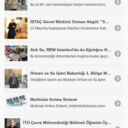
Bu yıl 60. yılını tamamlayan İsviçre merkezli pros..
İSTAÇ Genel Müdürü Osman Akgül: "3W Kongresi'nde Tüm Aktörler Biraraya Gelecek"
22 Mayıs'ta başlayacak İstanbul Uluslararası Katı ..
Atık Su, REW Istanbul'da da Ağırlığını Hissettiriyor
İlk düzenlendiği dönemlerden bugüne kadar geçen sü..
Orman ve Su İşleri Bakanlığı 1. Bölge Müdürü Haluk Özder: "Arazide Denetim Şart"
Geçtiğimiz kasım ayı itibariyle Orman ve Su İşleri..
Multiclair Arıtma Sistemi
Multiclair Arıtma Sistemi, elektroflokülasyon pren..
İTÜ Çevre Mühendisliği Bölümü Öğretim Üyesi Doç. Dr. Güçlü İnsel: "Türkiye Koşullarına Uygun Tesisler İnşa Edilmeli"