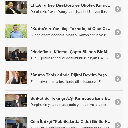
EPEA Turkey Direktörü ve Ökotek Kurucusu Prof. Dr. Hulusi Barlas
Dergimizin Yayın Danışmanı, İstanbul Üniversitesi ..
"Kurita'nın Yenilikçi Teknolojisi Olan Cetamine Önemli Avantajlar Sağlıyor"
Buhar jeneratörlerinin, sıcak su kazanlarının ve k..
"Hedefimiz, Küresel Çapta Bilinen Bir Marka Olmak"
Kuruluşunun 65'inci yıl dönümünü kutlayan HAUS..
"Arıtma Tesislerinde Dijital Devrim Yaşanacak"
Endüstriyel arıtma tesislerde dijitalleşme ve Endü..
Burkut Su Tekniği A.Ş. Kurucusu Enis Burkut
Dergimizin yazarları arasında yer alan ve su arıtm..
Cem İbrikçi "Fabrikalarda Ciddi Bir Su Kıtlığı Yaşanacak"