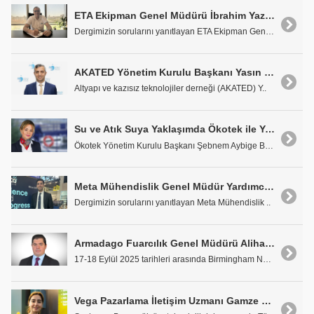
ETA Ekipman Genel Müdürü İbrahim Yazıcı: "Yarının Beklentilerini Karşılayacak Teknolojiler için çalışıyoruz"
Dergimizin sorularını yanıtlayan ETA Ekipman Genel..
AKATED Yönetim Kurulu Başkanı Yasın Torun: "Avrasya Su Fuarı: Suyun Geleceği için Teknoloji ve Bilgi Buluşması"
Altyapı ve kazısız teknolojiler derneği (AKATED) Y..
Su ve Atık Suya Yaklaşımda Ökotek ile Yeni Perspektifler
Ökotek Yönetim Kurulu Başkanı Şebnem Aybige Barlas..
Meta Mühendislik Genel Müdür Yardımcısı Taylan Berke Yıldız: "Kaliteden Çok Fiyat Odaklı Satın Alma Yapılıyor"
Dergimizin sorularını yanıtlayan Meta Mühendislik ..
Armadago Fuarcılık Genel Müdürü Alihan Havuş: "İngiltere Pazarı İhracatçılar için Yeni Fırsatlar Sunuyor"
17-18 Eylül 2025 tarihleri arasında Birmingham NEC..
Vega Pazarlama İletişim Uzmanı Gamze Hasanoğlu: 'VEGATRUCK ile Teknolojiyi Müşterilerin Kapılarına Götürüyoruz'