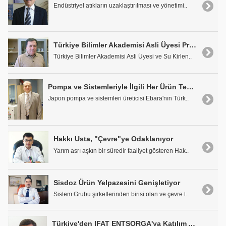
Endüstriyel atıkların uzaklaştırılması ve yönetimi..
Türkiye Bilimler Akademisi Asli Üyesi Prof. Dr. Derin Orhon: "Türkiye'de kirletici güçlü; denetim zayıf ve toplum umursamaz!"
Türkiye Bilimler Akademisi Asli Üyesi ve Su Kirlen..
Pompa ve Sistemleriyle İlgili Her Ürün Tek Noktada: Sump Pompa'da
Japon pompa ve sistemleri üreticisi Ebara'nın Türk..
Hakkı Usta, "Çevre"ye Odaklanıyor
Yarım asrı aşkın bir süredir faaliyet gösteren Hak..
Sisdoz Ürün Yelpazesini Genişletiyor
Sistem Grubu şirketlerinden birisi olan ve çevre t..
Türkiye'den IFAT ENTSORGA'ya Katılım Artıyor