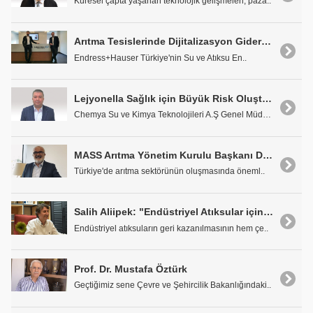
Küresel çapta yaşanan teknolojik gelişmeleri, paza..
Arıtma Tesislerinde Dijitalizasyon Giderek Yaygınlaşıyor
Endress+Hauser Türkiye'nin Su ve Atıksu En..
Lejyonella Sağlık için Büyük Risk Oluşturuyor
Chemya Su ve Kimya Teknolojileri A.Ş Genel Müdürü ..
MASS Arıtma Yönetim Kurulu Başkanı Dr. Sedat Soybay
Türkiye'de arıtma sektörünün oluşmasında öneml..
Salih Aliipek: "Endüstriyel Atıksular için Noktasal Çözümler Düşünülmeli"
Endüstriyel atıksuların geri kazanılmasının hem çe..
Prof. Dr. Mustafa Öztürk
Geçtiğimiz sene Çevre ve Şehircilik Bakanlığındaki..