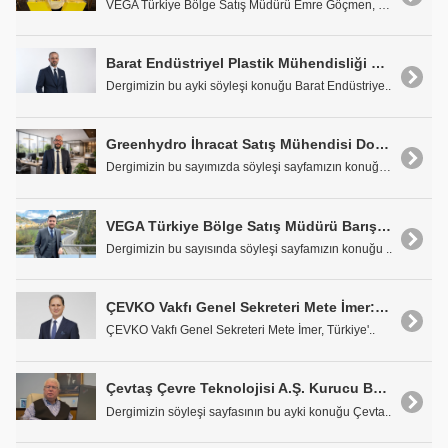
VEGA Türkiye Bölge Satış Müdürü Emre Göçmen, ileri..
Barat Endüstriyel Plastik Mühendisliği Kurucusu Barış Arat: "Yüksek Mühendisliği Akıllı Teknolojilerle Buluşturuyoruz"
Dergimizin bu ayki söyleşi konuğu Barat Endüstriye..
Greenhydro İhracat Satış Mühendisi Doğu Keleş: "Altyapıda Entegre Çözümlerle Güvenli Hatlar İnşa Ediyoruz"
Dergimizin bu sayımızda söyleşi sayfamızın konuğu ..
VEGA Türkiye Bölge Satış Müdürü Barış İriilter: "Seviye ve Basınç Ölçüm Teknolojilerinde Liderliği Hedefliyoruz"
Dergimizin bu sayısında söyleşi sayfamızın konuğu ..
ÇEVKO Vakfı Genel Sekreteri Mete İmer: "GÜS Modeli Yeniden Hayata Geçirilmeli"
ÇEVKO Vakfı Genel Sekreteri Mete İmer, Türkiye'..
Çevtaş Çevre Teknolojisi A.Ş. Kurucu Başkanı Selahattin Okumuş: "Arıtma Tesislerinin Modernizasyonu Öncelikli Konumuz"
Dergimizin söyleşi sayfasının bu ayki konuğu Çevta..