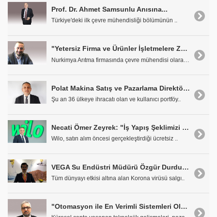
Prof. Dr. Ahmet Samsunlu Anısına...
Türkiye'deki ilk çevre mühendisliği bölümünün ..
"Yetersiz Firma ve Ürünler İşletmelere Zarar Verebilir'
Nurkimya Arıtma firmasında çevre mühendisi olarak ..
Polat Makina Satış ve Pazarlama Direktörü Çağlar Alpay: Maksimum Performansı En Düşük Enerji ile Sunmaktayız
Şu an 36 ülkeye ihracatı olan ve kullanıcı portföy..
Necati Ömer Zeyrek: "İş Yapış Şeklimizi Hızla Pandemi Sürecine Adepte Ettik"
Wilo, satın alım öncesi gerçekleştirdiği ücretsiz ..
VEGA Su Endüstri Müdürü Özgür Durdu: "Üretimimiz Sorunsuz Devam Ediyor"
Tüm dünyayı etkisi altına alan Korona virüsü salgı..
"Otomasyon ile En Verimli Sistemleri Oluşturuyoruz"