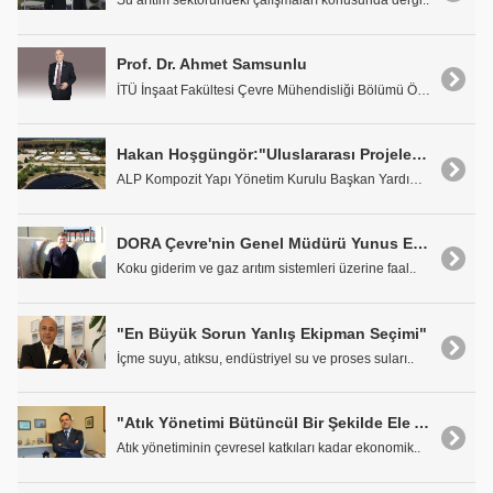
Su arıtım sektöründeki çalışmaları konusunda dergi..
Prof. Dr. Ahmet Samsunlu
İTÜ İnşaat Fakültesi Çevre Mühendisliği Bölümü Öğr..
Hakan Hoşgüngör:"Uluslararası Projelerde Olmayı Hedefliyoruz"
ALP Kompozit Yapı Yönetim Kurulu Başkan Yardımcısı..
DORA Çevre'nin Genel Müdürü Yunus Emre Sayar: "İleri Biyolojik Sistemler Birçok Açıdan Avantajlı"
Koku giderim ve gaz arıtım sistemleri üzerine faal..
"En Büyük Sorun Yanlış Ekipman Seçimi"
İçme suyu, atıksu, endüstriyel su ve proses suları..
"Atık Yönetimi Bütüncül Bir Şekilde Ele Alınmalı"
Atık yönetiminin çevresel katkıları kadar ekonomik..