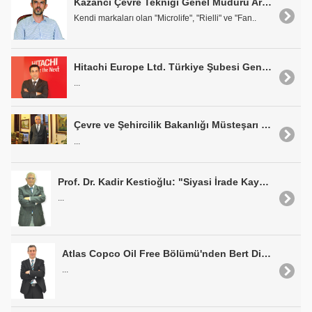
Kazancı Çevre Tekniği Genel Müdürü Artun Kazancı: "Sıradışı İşler Yapmayı Seviyoruz"
Kendi markaları olan "Microlife", "Rielli" ve "Fan..
Hitachi Europe Ltd. Türkiye Şubesi Genel Müdürü Erman Akgün: "Birlikte Çözüm Üretiyoruz"
...
Çevre ve Şehircilik Bakanlığı Müsteşarı Prof. Dr. Mustafa Öztürk: "Hedef Sıfır Atık"
...
Prof. Dr. Kadir Kestioğlu: "Siyasi İrade Kaynakları Harekete Geçirmeli"
...
Atlas Copco Oil Free Bölümü'nden Bert Dirk: "Blower'larımız ile Fark Yaratıyoruz"
...