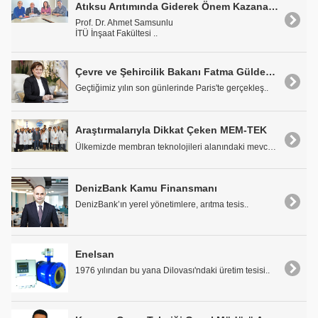
Atıksu Arıtımında Giderek Önem Kazanan Membran Teknolojisi Konusu ve Üç Araştırma
Prof. Dr. Ahmet Samsunlu
İTÜ İnşaat Fakültesi ..
Çevre ve Şehircilik Bakanı Fatma Güldemet Sarı: "İklim Değişikliğiyle Mücadelede Yeni Bir Döneme Girildi"
Geçtiğimiz yılın son günlerinde Paris'te gerçekleş..
Araştırmalarıyla Dikkat Çeken MEM-TEK
Ülkemizde membran teknolojileri alanındaki mevcut ..
DenizBank Kamu Finansmanı
DenizBank’ın yerel yönetimlere, arıtma tesis..
Enelsan
1976 yılından bu yana Dilovası'ndaki üretim tesisi..