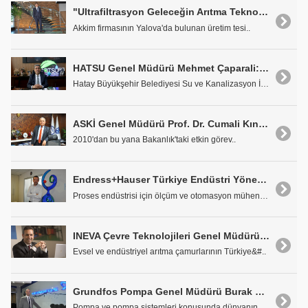
"Ultrafiltrasyon Geleceğin Arıtma Teknolojisi Olacak"
Akkim firmasının Yalova'da bulunan üretim tesi..
HATSU Genel Müdürü Mehmet Çaparali: "Önceliğimiz İnsan Sağlığı"
Hatay Büyükşehir Belediyesi Su ve Kanalizasyon İda..
ASKİ Genel Müdürü Prof. Dr. Cumali Kınacı: 'Kısa Sürede Belli Bir Mesafe Kat Ettik'
2010'dan bu yana Bakanlık'taki etkin görev..
Endress+Hauser Türkiye Endüstri Yöneticisi Berk Güder: 'En Yenilikçi Cihazlarımızla En Optimum Çözümleri Sunuyoruz'
Proses endüstrisi için ölçüm ve otomasyon mühendis..
INEVA Çevre Teknolojileri Genel Müdürü Onur Taş: 'Arıtma Çamuru Bir Enerji Kaynağı Olarak Kullanılmalı'
Evsel ve endüstriyel arıtma çamurlarının Türkiye&#..
Grundfos Pompa Genel Müdürü Burak Gürkan: 'Geleceğin Pompası, Grundfos Çatısı Altından Çıkacak'
Pompa ve pompa sistemleri konusunda dünyanın en ön..