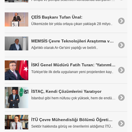
ÇEİS Başkanı Tufan Ünal:
Ülkemizde bir yılda ortaya çıkan yaklaşık 28 milyo..
MEMSİS Çevre Teknolojileri Araştırma ve Geliştirme Ltd. Şti. Genel Müdürü Prof. Dr. İsmail Koyuncu
Ağırlıklı olarak Ar-Ge'sini yaptığı ve belirli..
İSKİ Genel Müdürü Fatih Turan: 'Yatırımlarımıza Değişen Talepler Doğrultusunda Yön Veriyoruz"
Türkiye'de ilk defa uygulanan yeni projelerden kay..
İSTAÇ, Kendi Çözümlerini Yaratıyor
İstanbul gibi hem nüfusu çok yüksek, hem de endüst..
İTÜ Çevre Mühendisliği Bölümü Öğretim Üyesi ve İSKİ Yönetim Kurulu Üyesi Prof. Dr. İzzet Öztürk: "Tesisleri Özel Sektör İşletmeli"
Sektör hakkında görüş ve önerilerini aldığımız İTÜ..