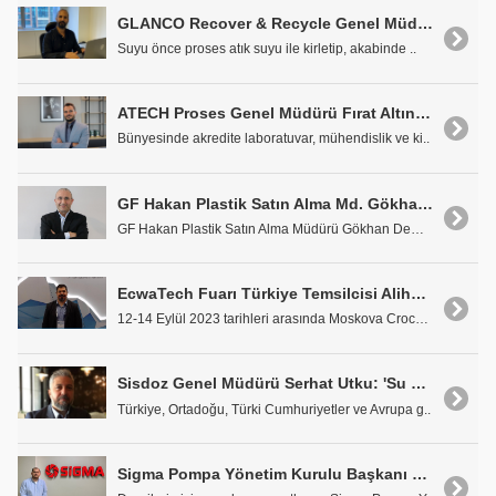
GLANCO Recover & Recycle Genel Müdürü Özgür Koçak: 'Suyu Üretim Kaynağında Geri Kazanmak Daha Avantajlı'
Suyu önce proses atık suyu ile kirletip, akabinde ..
ATECH Proses Genel Müdürü Fırat Altıntaş: 'Minimum Maliyetle Maksimum Su Verimi Sağlıyoruz'
Bünyesinde akredite laboratuvar, mühendislik ve ki..
GF Hakan Plastik Satın Alma Md. Gökhan Demir: "Stratejik Önemi Olan Satın Alma Planlamamızı Çok İyi Yapmaya Çalışıyoruz"
GF Hakan Plastik Satın Alma Müdürü Gökhan Demir il..
EcwaTech Fuarı Türkiye Temsilcisi Alihan Havus: EcwaTech Türk Firmalara Yeni İş Fırsatları Sunacak
12-14 Eylül 2023 tarihleri arasında Moskova Crocus..
Sisdoz Genel Müdürü Serhat Utku: 'Su Yönetimi Profesyonel Bir Şekilde Ele Alınmalı'
Türkiye, Ortadoğu, Türki Cumhuriyetler ve Avrupa g..
Sigma Pompa Yönetim Kurulu Başkanı Serkan Kılıç 'Ürünlerimiz ile Yüzde 65 Oranında Enerji Tasarrufuna Ulaşabiliyoruz'