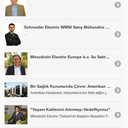
...
Schneider Electric WWW Satış Mühendisi Ramazan Tunçer: "Aquis ile Altyapıyı Kontrol Altına Alıyoruz"
...
Mitsubishi Electric Europe b.v. Su Sektörü Yöneticisi Detlef Koffke: "Çevre Sektöründe Anahtar Firmalardan Biri Olmak İstiyoruz"
...
Bir Sağlık Kurumunda Çevre: Amerikan Hastanesi
Amerikan Hastanesi, milyonlarca ton tıbbi atığın ç..
"Yaşam Kalitesini Artırmayı Hedefliyoruz"
Mitsubishi Electric Türkiye'nin Başkanı Masahiro F..