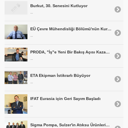
Burkut, 30. Senesini Kutluyor
...
EÜ Çevre Mühendisliği Bölümü'nün Kuruluşuna Dair...
...
PRODA, "İş"e Yeni Bir Bakış Açısı Kazandırıyor
...
ETA Ekipman İstikrarlı Büyüyor
...
IFAT Eurasia için Geri Sayım Başladı
...
Sigma Pompa, Sulzer'in Atıksu Ürünlerinin Distribütörlüğünü Üstlendi