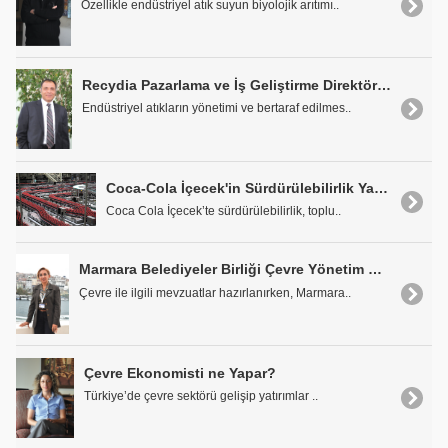
Özellikle endüstriyel atık suyun biyolojik arıtımı..
Recydia Pazarlama ve İş Geliştirme Direktörü Galip Tekiner: 'Çevre ve Atık Sektörüne 65 Milyon Euro Yatırım Yaptık'
Endüstriyel atıkların yönetimi ve bertaraf edilmes..
Coca-Cola İçecek'in Sürdürülebilirlik Yaklaşımı
Coca Cola İçecek’te sürdürülebilirlik, toplu..
Marmara Belediyeler Birliği Çevre Yönetim Merkezi Direktörü Aynur Acar: 'Sanayiciler Sorumluluklarından Kaçamaz'
Çevre ile ilgili mevzuatlar hazırlanırken, Marmara..
Çevre Ekonomisti ne Yapar?
Türkiye’de çevre sektörü gelişip yatırımlar ..