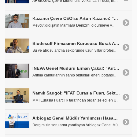
ARBİOGAZ Çevre Mühendisi Volkancan Yücel, firmalar..
Kazancı Çevre CEO'su Artun Kazancı: "Marmara Denizi Ölüyor"
Mevcut gidişatın Marmara Denizi'ni öldürmeye y..
Biodesulf Firmasının Kurucusu Burak Alkan: 'Kaliteden Ödün Vermeden Uygun Maliyetli Projeler Sunuyoruz'
Su ve atık su arıtma sektöründe uzun yıllar profes..
INEVA Genel Müdürü Erman Çakal: "Arıtma Çamurlarında Büyük Bir Değer Var"
Arıtma çamurlarının sahip oldukları enerji potansi..
Namık Sarıgöl: "IFAT Eurasia Fuarı, Sektörü Tekrar Bir Araya Getirecek"
MMI Eurasia Fuarcılık tarafından organize edilen U..
Arbiogaz Genel Müdür Yardımcısı Hasan Köseleci: "Atıksular Temiz Suyun Hammaddesi Olarak Görülmeli"
Dergimizin sorularını yanıtlayan Arbiogaz Genel Mü..