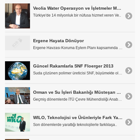
Veolia Water Operasyon ve İşletmeler Müdürü Süleyman Erkal: "Türkiye'de 14 Milyonluk bir Nüfusa Hizmet Veriyoruz"
Türkiye'de 14 milyonluk bir nüfusa hizmet veren Ve..
Ergene Hayata Dönüyor
Ergene Havzası Koruma Eylem Planı kapsamında yapım..
Güncel Rakamlarla SNF Floerger 2013
Suda çözünen polimer üreticisi SNF, büyümekte olan..
Orman ve Su İşleri Bakanlığı Müsteşarı Prof. Dr. Lütfi Akça "Su, 21. Yüzyılın Stratejik Kaynaklarından Birisi Olacak"
Geçmiş dönemlerde İTÜ Çevre Mühendisliği Anabilim ..
WILO, Teknolojisi ve Ürünleriyle Fark Yaratmaya Devam Ediyor
Son dönemlerde yarattığı teknolojilerle farklılaşa..