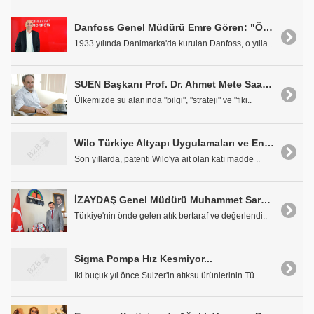
Danfoss Genel Müdürü Emre Gören: "Öncü Bir Rol Üstleniyoruz"
1933 yılında Danimarka'da kurulan Danfoss, o yılla..
SUEN Başkanı Prof. Dr. Ahmet Mete Saatçi: "Dünya Ölçeğinde Stratejiler Üretmeye Çalışıyoruz"
Ülkemizde su alanında "bilgi", "strateji" ve "fiki..
Wilo Türkiye Altyapı Uygulamaları ve Endüstri Satış Müdürü Ercan Tortumlu: "Yatırım Değil, İşletme Maliyeti Önemli"
Son yıllarda, patenti Wilo'ya ait olan katı madde ..
İZAYDAŞ Genel Müdürü Muhammet Saraç: "Yılda 70 Milyon kWh Enerji Üretiyoruz"
Türkiye'nin önde gelen atık bertaraf ve değerlendi..
Sigma Pompa Hız Kesmiyor...
İki buçuk yıl önce Sulzer'in atıksu ürünlerinin Tü..