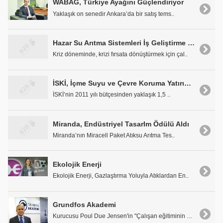
WABAG, Türkiye Ayağını Güçlendiriyor
Yaklaşık on senedir Ankara’da bir satış tems..
Hazar Su Arıtma Sistemleri İş Geliştirme ve Stratejik Planlama Sorumlusu Orçin Kelleci: 'Hazar Arıtım, Krizden Güçlenerek Çıktı'
Kriz döneminde, krizi fırsata dönüştürmek için çal..
İSKİ, İçme Suyu ve Çevre Koruma Yatırımlarına 1,5 Milyar TL Ayırdı
İSKİ’nin 2011 yılı bütçesinden yaklaşık 1,5 ..
Miranda, Endüstriyel TasarIm Ödülü Aldı
Miranda’nın Miracell Paket Atıksu Arıtma Tes..
Ekolojik Enerji
Ekolojik Enerji, Gazlaştırma Yoluyla Atıklardan En..
Grundfos Akademi
Kurucusu Poul Due Jensen'in "Çalışan eğitiminin ma..