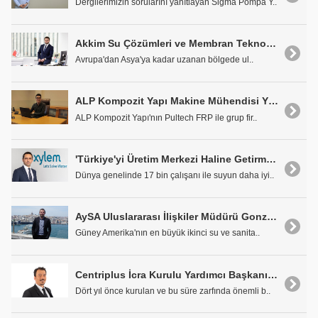
Dergilerimizin sorularını yanıtlayan Sigma Pompa Y..
Akkim Su Çözümleri ve Membran Teknolojileri Grup Müdürü Burak Dalkılıç: '50 Milyondan Fazla İnsan Akkim Su Çözümleri ile Temiz Suya Ulaşıyor'
Avrupa'dan Asya'ya kadar uzanan bölgede ul..
ALP Kompozit Yapı Makine Mühendisi Yılmaz Vatansever: 'Koku Giderimi Konusunda İlk Akla Gelen Firmayız'
ALP Kompozit Yapı'nın Pultech FRP ile grup fir..
'Türkiye'yi Üretim Merkezi Haline Getirmeyi Hedefliyoruz'
Dünya genelinde 17 bin çalışanı ile suyun daha iyi..
AySA Uluslararası İlişkiler Müdürü Gonzalo Germán Meschengieser: "Gelişmekte Olan Ülkeler Daha Fazla İşbirliği İçinde Olmalı"
Güney Amerika'nın en büyük ikinci su ve sanita..
Centriplus İcra Kurulu Yardımcı Başkanı Mehmet Egeli: "Önceliğimiz Global Bir Firma Haline Gelmek"
Dört yıl önce kurulan ve bu süre zarfında önemli b..