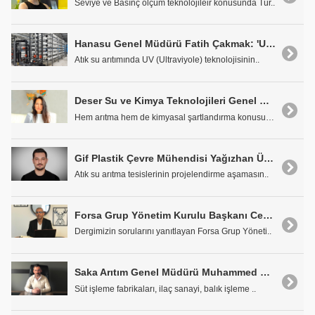
Seviye ve Basınç ölçüm teknolojileir konusunda Tür..
Hanasu Genel Müdürü Fatih Çakmak: 'UV Atık Su Arıtımında Çevre Dostu Bir Çözüm'
Atık su arıtımında UV (Ultraviyole) teknolojisinin..
Deser Su ve Kimya Teknolojileri Genel Müdürü Tuğçe Öztürk: 'Uzmanlığımız Su Yönetimine Bütünsel Bir Bakış Açısı Sağlıyor'
Hem arıtma hem de kimyasal şartlandırma konusundak..
Gif Plastik Çevre Mühendisi Yağızhan Ünver: 'Arıtma Tesisleri Doğru Projelendirme ile Daha Verimli Hale Gelebilir'
Atık su arıtma tesislerinin projelendirme aşamasın..
Forsa Grup Yönetim Kurulu Başkanı Cem Şenoğlu: 'Su Şartlandırma ile Yüzde 20 Tasarruf Sağlamak Mümkün'
Dergimizin sorularını yanıtlayan Forsa Grup Yöneti..
Saka Arıtım Genel Müdürü Muhammed Emin Saka: 'Tasarımlarımızı İşletme Maliyetlerini Hesaplayarak Oluşturuyoruz'
Süt işleme fabrikaları, ilaç sanayi, balık işleme ..