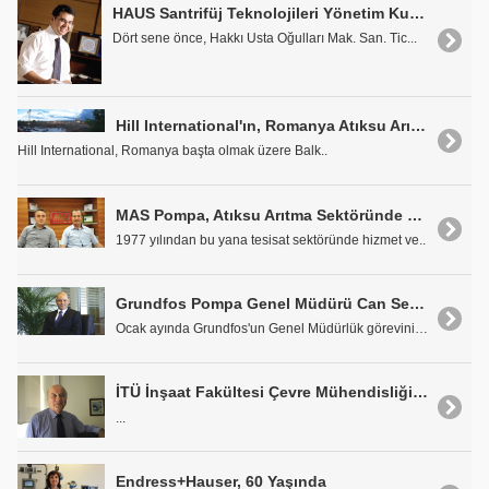
HAUS Santrifüj Teknolojileri Yönetim Kurulu Başkanı Hakkı Gözlüklü: "Yatırımlarımız Devam Ediyor"
Dört sene önce, Hakkı Usta Oğulları Mak. San. Tic...
Hill International'ın, Romanya Atıksu Arıtma Projeleri
Hill International, Romanya başta olmak üzere Balk..
MAS Pompa, Atıksu Arıtma Sektöründe de İddialı
1977 yılından bu yana tesisat sektöründe hizmet ve..
Grundfos Pompa Genel Müdürü Can Seyhan: "Enerjiyi Verimli Kullanmak Artık bir Zorunluluk"
Ocak ayında Grundfos'un Genel Müdürlük görevini de..
İTÜ İnşaat Fakültesi Çevre Mühendisliği Bölümü Emekli Öğretim Üyesi, İmar ve İskan Eski Bakanı Prof. Dr. Ahmet Samsunlu: "Çevre Konusunda Ümitsiz Olmamamız Lazım"
...
Endress+Hauser, 60 Yaşında