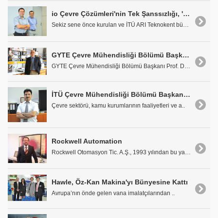
io Çevre Çözümleri'nin Tek Şanssızlığı, 'İlk Olanı' Yapmak!..
Sekiz sene önce kurulan ve İTÜ ARI Teknokent bünye..
GYTE Çevre Mühendisliği Bölümü Başkanı Prof. Dr. Bülent Keskinler: 'Üniversite ve Sanayi İşbirliği Arzu Edilen Seviyede Değil'
GYTE Çevre Mühendisliği Bölümü Başkanı Prof. Dr. B..
İTÜ Çevre Mühendisliği Bölümü Başkanı Prof. Dr. İsmail Toröz: 'İstikrarlı Olunmalı!..'
Çevre sektörü, kamu kurumlarının faaliyetleri ve a..
Rockwell Automation
Rockwell Otomasyon Tic. A.Ş., 1993 yılından bu yan..
Hawle, Öz-Kan Makina'yı Bünyesine Kattı
Avrupa’nın önde gelen vana imalatçılarından ..