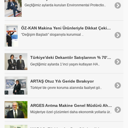
Geçtiğimiz aylarda kurulan Environmental Protectio..
ÖZ-KAN Makina Yeni Ürünleriyle Dikkat Çekiyor
“Değişim Başladı” sloganıyla kurumsal ..
Türkiye'deki Dekantör Satışlarının % 70'ini HAUS Gerçekleştiriyor
Geçtiğimiz aylarda 1’inci yaşını kutlayan HA..
ARTAŞ Otuz Yılı Geride Bırakıyor
Türkiye’de çevre koruma alanında faaliyet gö..
ARGES Arıtma Makine Genel Müdürü Ahmet Işıtman: 'Ekonomik Ürünler Üretmeyi Amaç Edindik'
Müşteriye özel çözümleri daha ekonomik yollarla ür..