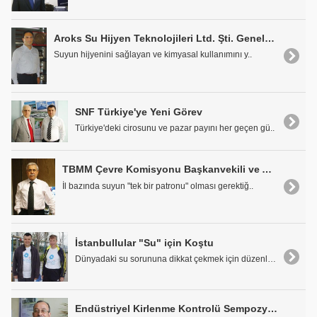
Aroks Su Hijyen Teknolojileri Ltd. Şti. Genel Müdürü H. Can Sükan: "İyonizasyon hem Tasarruf hem Suda Kalite Sağlıyor!.."
Suyun hijyenini sağlayan ve kimyasal kullanımını y..
SNF Türkiye'ye Yeni Görev
Türkiye'deki cirosunu ve pazar payını her geçen gü..
TBMM Çevre Komisyonu Başkanvekili ve AB Uyum Komisyonu Üyesi Prof. Dr. Mustafa Öztürk: "İl Bazında Suyun Tek Bir Patronu Olur"
İl bazında suyun "tek bir patronu" olması gerektiğ..
İstanbullular "Su" için Koştu
Dünyadaki su sorununa dikkat çekmek için düzenlene..
Endüstriyel Kirlenme Kontrolü Sempozyumu Haziranda Düzenleniyor