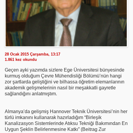
28 Ocak 2015 Çarşamba, 13:17
1.861
kez okundu
Geçen ayki yazımda sizlere Ege Üniversitesi bünyesinde
kurmuş olduğum Çevre Mühendisliği Bölümü’nün hangi
zor şartlarda geliştiğini ve bilhassa öğretim elemanlarının
akademik gelişmelerinin nasıl bir meşakkatli gayretle
sağlandığını anlatmıştım.
Almanya’da gelişmiş Hannover Teknik Üniversitesi’nin her
türlü imkanını kullanarak hazırladığım “Birleşik
Kanalizasyon Sistemlerinde Atıksu Tekniği Bakımından En
Uygun Şeklin Belirlenmesine Katkı” (Beitrag Zur