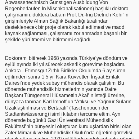
Abwassertechnisch Gunstigen Ausbildung Von
Regenberlaufen In Mischkanalisationen) başlıklı doktora
çalışmamın, doktora babam Prof. Dr.-Ing Dietrich Kehr’in
girişimleriyle Alman Sağlık Bakanlığı tarafından
desteklenecek bir proje olarak kabul edilmesi ve maddi
kaynak sağlanması, çalışmamı zorlanmadan başarılı bir
şekilde yürütmemi ve bitirmemi sağladı.
Doktoramı bitirerek 1968 yazında Türkiye’ye döndüm ve
eylül ayında iki yıl sürecek askerlik görevime başladım.
Ankara - Etimesgut Zırhlı Birlikler Okulu’nda 6 ay süren
eğitimden sonra 1,5 yıl Kara Kuvvetleri İnşaat Emlak
Dairesi’nde yedek subay mühendis olarak çalıştım. Bu
dönemde mühendislik hizmetlerimin yanında Daire
Başkanı Tümgeneral Hüsamettin Akal’ın isteği üzerine,
dünyaca tanınan Karl İmhoff’un “Atıksu ve Yağmur Suların
Uzaklaştırılması ve Bertarafı” (Taschenbuch der
Stadtentwässerung) isimli kitabını tercüme ettim. Aynı
dönemde bugünkü Gazi Üniversitesi Mühendislik
Fakültesi’nin bünyesini oluşturan kuruluşlardan birisi olan
Zafer Mimarlık ve Mühendislik Okulu’nda öğretim görevlisi
olarak görev yaptım. 1970 eylülünde yedek subaylık görevi