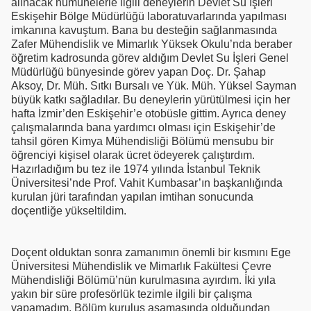
alınacak numunelerle ilgili deneylerin Devlet Su İşleri
Eskişehir Bölge Müdürlüğü laboratuvarlarında yapılması
imkanına kavuştum. Bana bu desteğin sağlanmasında
Zafer Mühendislik ve Mimarlık Yüksek Okulu’nda beraber
öğretim kadrosunda görev aldığım Devlet Su İşleri Genel
Müdürlüğü bünyesinde görev yapan Doç. Dr. Şahap
Aksoy, Dr. Müh. Sıtkı Bursalı ve Yük. Müh. Yüksel Sayman
büyük katkı sağladılar. Bu deneylerin yürütülmesi için her
hafta İzmir’den Eskişehir’e otobüsle gittim. Ayrıca deney
çalışmalarında bana yardımcı olması için Eskişehir’de
tahsil gören Kimya Mühendisliği Bölümü mensubu bir
öğrenciyi kişisel olarak ücret ödeyerek çalıştırdım.
Hazırladığım bu tez ile 1974 yılında İstanbul Teknik
Üniversitesi’nde Prof. Vahit Kumbasar’ın başkanlığında
kurulan jüri tarafından yapılan imtihan sonucunda
doçentliğe yükseltildim.
Doçent olduktan sonra zamanımın önemli bir kısmını Ege
Üniversitesi Mühendislik ve Mimarlık Fakültesi Çevre
Mühendisliği Bölümü’nün kurulmasına ayırdım. İki yıla
yakın bir süre profesörlük tezimle ilgili bir çalışma
yapamadım. Bölüm kuruluş aşamasında olduğundan