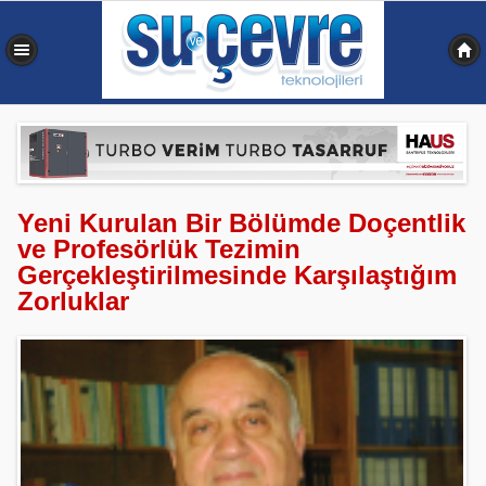
0,348 sn
Yeni Kurulan Bir Bölümde Doçentlik
ve Profesörlük Tezimin
Gerçekleştirilmesinde Karşılaştığım
Zorluklar