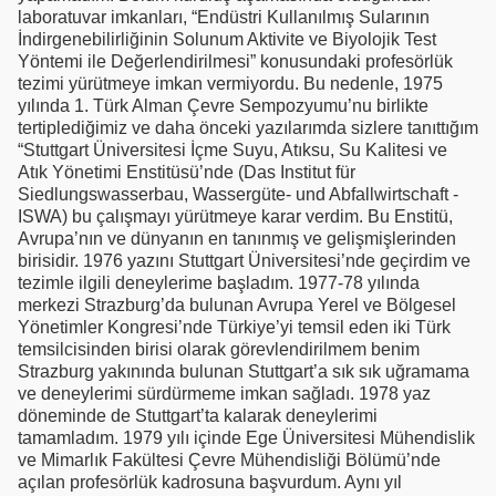
laboratuvar imkanları, “Endüstri Kullanılmış Sularının
İndirgenebilirliğinin Solunum Aktivite ve Biyolojik Test
Yöntemi ile Değerlendirilmesi” konusundaki profesörlük
tezimi yürütmeye imkan vermiyordu. Bu nedenle, 1975
yılında 1. Türk Alman Çevre Sempozyumu’nu birlikte
tertiplediğimiz ve daha önceki yazılarımda sizlere tanıttığım
“Stuttgart Üniversitesi İçme Suyu, Atıksu, Su Kalitesi ve
Atık Yönetimi Enstitüsü’nde (Das Institut für
Siedlungswasserbau, Wassergüte- und Abfallwirtschaft -
ISWA) bu çalışmayı yürütmeye karar verdim. Bu Enstitü,
Avrupa’nın ve dünyanın en tanınmış ve gelişmişlerinden
birisidir. 1976 yazını Stuttgart Üniversitesi’nde geçirdim ve
tezimle ilgili deneylerime başladım. 1977-78 yılında
merkezi Strazburg’da bulunan Avrupa Yerel ve Bölgesel
Yönetimler Kongresi’nde Türkiye’yi temsil eden iki Türk
temsilcisinden birisi olarak görevlendirilmem benim
Strazburg yakınında bulunan Stuttgart’a sık sık uğramama
ve deneylerimi sürdürmeme imkan sağladı. 1978 yaz
döneminde de Stuttgart’ta kalarak deneylerimi
tamamladım. 1979 yılı içinde Ege Üniversitesi Mühendislik
ve Mimarlık Fakültesi Çevre Mühendisliği Bölümü’nde
açılan profesörlük kadrosuna başvurdum. Aynı yıl