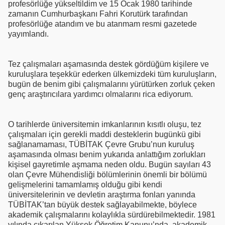
profesörlüğe yükseltildim ve 15 Ocak 1980 tarihinde
zamanın Cumhurbaşkanı Fahri Korutürk tarafından
profesörlüğe atandım ve bu atanmam resmi gazetede
yayımlandı.
Tez çalışmaları aşamasında destek gördüğüm kişilere ve
kuruluşlara teşekkür ederken ülkemizdeki tüm kuruluşların,
bugün de benim gibi çalışmalarını yürütürken zorluk çeken
genç araştırıcılara yardımcı olmalarını rica ediyorum.
O tarihlerde üniversitemin imkanlarının kısıtlı oluşu, tez
çalışmaları için gerekli maddi desteklerin bugünkü gibi
sağlanamaması, TÜBİTAK Çevre Grubu’nun kuruluş
aşamasında olması benim yukarıda anlattığım zorlukları
kişisel gayretimle aşmama neden oldu. Bugün sayıları 43
olan Çevre Mühendisliği bölümlerinin önemli bir bölümü
gelişmelerini tamamlamış olduğu gibi kendi
üniversitelerinin ve devletin araştırma fonları yanında
TÜBİTAK’tan büyük destek sağlayabilmekte, böylece
akademik çalışmalarını kolaylıkla sürdürebilmektedir. 1981
yılında çıkarılan Yüksek Öğretim Kanunu’nda, akademik