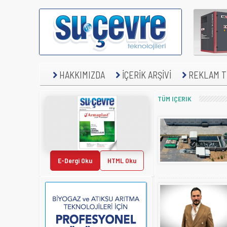
HAKKIMIZDA
İÇERİK ARŞİVİ
REKLAM TE
TÜM IÇERIK
E-Dergi Oku
HTML Oku