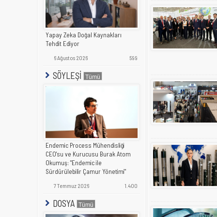
Yapay Zeka Doğal Kaynakları
Tehdit Ediyor
6 Ağustos 2026
599
SÖYLEŞİ
Endemic Process Mühendisliği
CEO'su ve Kurucusu Burak Atom
Okumuş: "Endemic ile
Sürdürülebilir Çamur Yönetimi"
7 Temmuz 2026
1.400
DOSYA