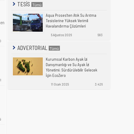
TESİS
Aqua Proses'ten Atık Su Arıtma
Tesislerine Yüksek Verimli
hen
Havalandırma Çözümleri
5 Ağustos 2026
583
0
ADVERTORIAL
Kurumsal Karbon Ayak İzi
Danışmanlığı ve Su Ayak İzi
Yönetimi: Sürdürülebilir Gelecek
İçin EcoZero
1
11 Ocak 2025
3.426
9