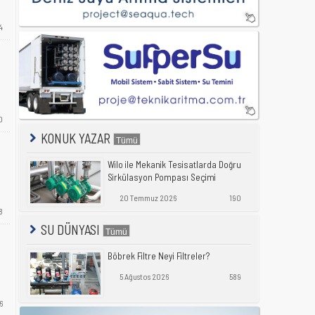
4
0
KONUK YAZAR
Wilo ile Mekanik Tesisatlarda Doğru
Sirkülasyon Pompası Seçimi
20 Temmuz 2026
190
8
SU DÜNYASI
Böbrek Filtre Neyi Filtreler?
5 Ağustos 2026
589
6