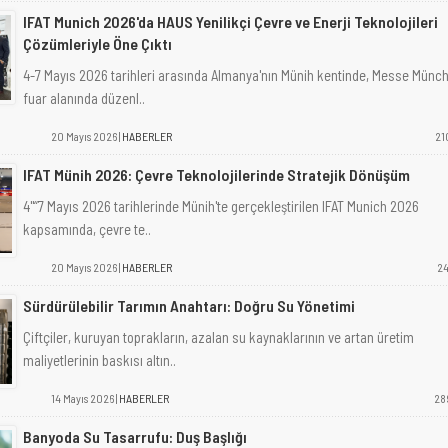
IFAT Munich 2026'da HAUS Yenilikçi Çevre ve Enerji Teknolojileri
Çözümleriyle Öne Çıktı
4-7 Mayıs 2026 tarihleri arasında Almanya'nın Münih kentinde, Messe Münc
fuar alanında düzenl..
20 Mayıs 2026 |
HABERLER
21
IFAT Münih 2026: Çevre Teknolojilerinde Stratejik Dönüşüm
4"“7 Mayıs 2026 tarihlerinde Münih'te gerçekleştirilen IFAT Munich 2026
kapsamında, çevre te..
20 Mayıs 2026 |
HABERLER
24
Sürdürülebilir Tarımın Anahtarı: Doğru Su Yönetimi
Çiftçiler, kuruyan toprakların, azalan su kaynaklarının ve artan üretim
maliyetlerinin baskısı altın..
14 Mayıs 2026 |
HABERLER
28
Banyoda Su Tasarrufu: Duş Başlığı