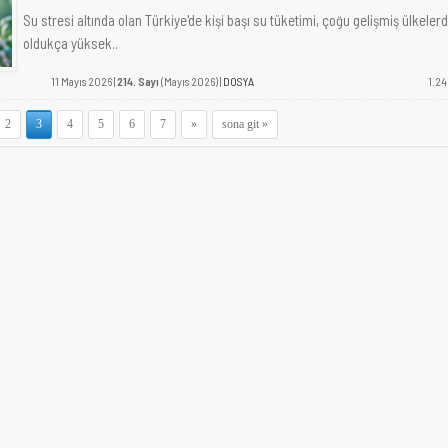
Su stresi altında olan Türkiye'de kişi başı su tüketimi, çoğu gelişmiş ülkeler
oldukça yüksek..
11 Mayıs 2026 |
214. Sayı
(Mayıs 2026) |
DOSYA
1.24
2
3
4
5
6
7
»
sona git »