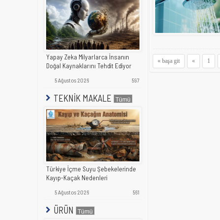
Yapay Zeka Milyarlarca İnsanın
« başa git
«
1
Doğal Kaynaklarını Tehdit Ediyor
5 Ağustos 2026
597
TEKNİK MAKALE
Türkiye İçme Suyu Şebekelerinde
Kayıp-Kaçak Nedenleri
5 Ağustos 2026
561
ÜRÜN