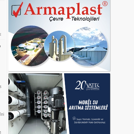
2
e
5
ini
3