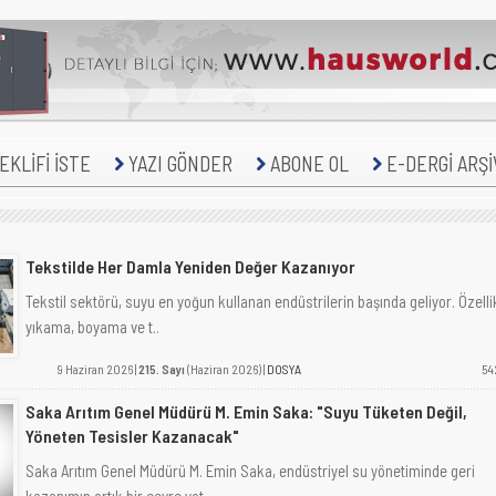
KLİFİ İSTE
YAZI GÖNDER
ABONE OL
E-DERGİ ARŞİ
Tekstilde Her Damla Yeniden Değer Kazanıyor
Tekstil sektörü, suyu en yoğun kullanan endüstrilerin başında geliyor. Özelli
yıkama, boyama ve t..
9 Haziran 2026 |
215. Sayı
(Haziran 2026) |
DOSYA
54
Saka Arıtım Genel Müdürü M. Emin Saka: "Suyu Tüketen Değil,
Yöneten Tesisler Kazanacak"
Saka Arıtım Genel Müdürü M. Emin Saka, endüstriyel su yönetiminde geri