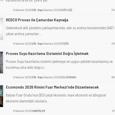
kazanımın artık bir çevre yat..
9 Haziran 2026 |
215. Sayı
(Haziran 2026) |
SÖYLEŞİ
70
REDCO Proses ile Çamurdan Kaynağa
Geleneksel atık yönetimi yaklaşımlarında, atık su arıtma tesislerinden (AAT)
çıkan arıtma çamurları ..
9 Haziran 2026 |
215. Sayı
(Haziran 2026) |
TESİS
47
Proses Suyu Hazırlama Sistemini Doğru İşletmek
Proses Suyu hazırlama sistemi işletmeye en uygun şekilde tasarlanmış ve
kurulmuş olsa dahi doğru i..
9 Haziran 2026 |
215. Sayı
(Haziran 2026) |
SU DÜNYASI
60
Ecomondo 2026 Rimini Fuar Merkezi'nde Düzenlenecek
İtalyan Fuar Grubu'nun (IEG) yeşil ekonomi, mavi ekonomi ve döngüsel
ekonomi alanındaki uluslara..
8 Haziran 2026 |
HABERLER
27