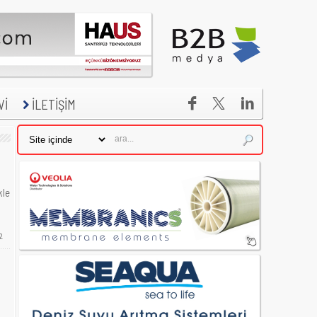


Vİ
İLETİŞİM
kle
2