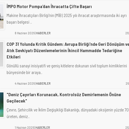
İMPO Motor Pompa'dan İhracatta Çifte Başarı
Makine İhracatçıları Birliği'nin (MİB) 2025 yılı ihracat araştırmasında iki ayrı
başarı belgesi ..
8 Haziran 2026 |
HABERLER
26
COP 31 Yolunda Kritik Gündem: Avrupa Birliği'nde Geri Dönüşüm v
Atık Sevkiyatı Düzenlemelerinin İkincil Hammadde Tedariğine
Etkileri
Gönüllü sanayi inisiyatifi ve geniş kitlelere dokunan sivil toplum kimliklerini
bünyesinde bir araya..
4 Haziran 2026 |
HABERLER
26
"Deniz Çayırları Korunacak, Kontrolsüz Demirlemenin Önüne
Geçilecek"
Çevre, Şehircilik ve İklim Değişikliği Bakanlığı, dünyadaki oksijenin yüzde 70'
üreten, deniz..
1 Haziran 2026 |
HABERLER
26