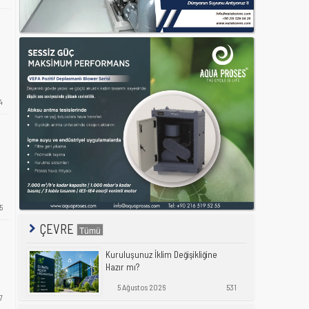
ı
4
5
ÇEVRE
Kuruluşunuz İklim Değişikliğine
Hazır mı?
5 Ağustos 2026
531
7