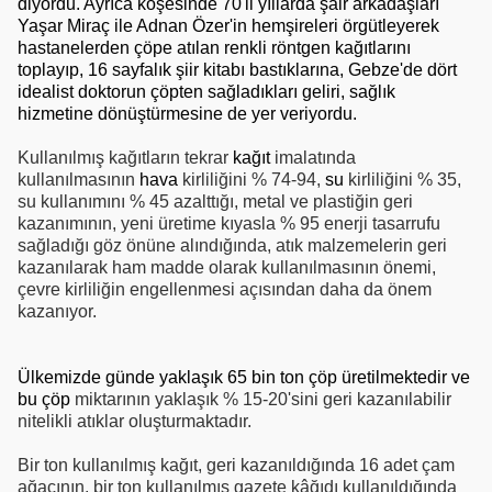
diyordu. Ayrıca köşesinde 70'li yıllarda şair arkadaşları
Yaşar Miraç ile
Adnan Özer'
in hemşireleri örgütleyerek
hastanelerden çöpe atılan renkli röntgen kağıtlarını
toplayıp, 16 sayfalık şiir kitabı bastıklarına, Gebze'de dört
idealist doktorun çöpten sağladıkları geliri, sağlık
hizmetine dönüştürmesine de yer veriyordu.
Kullanılmış kağıtların tekrar
kağıt
imalatında
kullanılmasının
hava
kirliliğini % 74-94,
su
kirliliğini % 35,
su kullanımını % 45 azalttığı, metal ve plastiğin geri
kazanımının, yeni üretime kıyasla % 95 enerji tasarrufu
sağladığı göz önüne alındığında, atık malzemelerin geri
kazanılarak ham madde olarak kullanılmasının önemi,
çevre kirliliğin engellenmesi açısından daha da önem
kazanıyor.
Ülkemizde günde yaklaşık 65 bin ton çöp üretilmektedir ve
bu çöp
miktarının yaklaşık % 15-20'sini geri kazanılabilir
nitelikli atıklar oluşturmaktadır.
Bir ton kullanılmış kağıt, geri kazanıldığında 16 adet çam
ağacının, bir ton kullanılmış gazete kâğıdı kullanıldığında