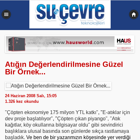
0,348 sn
Atığın Değerlendirilmesine Güzel
Bir Örnek...
24 Haziran 2008 Salı, 15:05
1.326
kez okundu
"Çöpten ekonomiye 175 milyon YTL katkı"
, "
E-atıklar için
dev proje başlatılıyor"
, "
Çöpten çıkan piyango", "
Atık
kağıtlar, köy okullarına bilgisayar oldu"
gibi sevindirici
başlıklara
ulusal basında son günlerde sıkça rastlamaya
başladık.
Ve ben de bir yazarımızın köşesinde yer verdiği