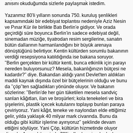
anısını okuduğumda sizlerle p
ayla
şmak istedim.
Yazarımız 80'li yılların sonunda 750. kuruluş şenlikleri
kapsamındaki bir edebiyat toplantısı nedeniyle Aziz Nesin
ve Pınar Kür ile birlikte Batı Berlin'e gidiyor. Ve orada
geçirdiği süre boyunca Berlin'in sadece edebiyat değil,
sinemadan müziğe, tiyatrodan resim sergilerine, sanatın
bütün dallarının harmanlandığını bir büyük arenaya
dönüştüğünü belirtiyor. Kentin kültürden sorumlu bakanının
verdiği resepsiyona katıldığında ise bakana soruyor.
"Berlin gerçekten bir kültür kenti, bunca etkinlik için parayı
nereden buluyorsunuz? Mesela, bakanlığınızın bütçesi ne
kadardır?" diye. Bakandan aldığı yanıt Devlet'ten aldıkları
maddi kaynak dışında özel bir bütçelerinin olduğu ve bunu
da "çöp"ten sağladıkları yönünde oluyor. Ve bakanın
sözlerine: "Berlin'de her gün tüketilen mesela sandviç
sarılan kâğıtları, ilan ve broşürleri; kola tenekeleri ve bira
şişelerini, plastik içecek kutularını toplayıp bunları paraya
çeviriyoruz. Yani kâğıt, teneke ve naylondan elde ettiğimiz
gelir, yılda yaklaşık 40 milyar mark civarında. Bunu da
olduğu gibi kültür işlerine ayırıyoruz" şeklinde devam
ettiğini söylüyor. Yani Çöp, kültürün hizmetinde oluyor