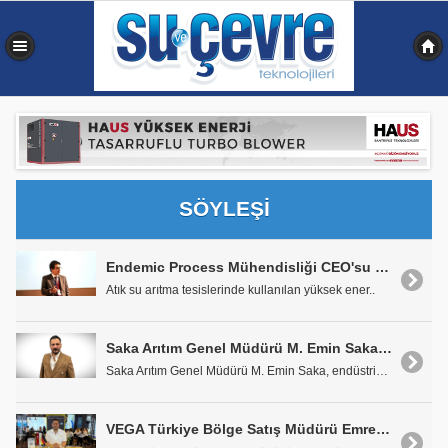
0,383 sn
SÖYLEŞİ
Endemic Process Mühendisliği CEO'su ve Kurucusu Burak Atom Okumuş: "Endemic ile Sürdürülebilir Çamur Yönetimi"
Atık su arıtma tesislerinde kullanılan yüksek ener..
Saka Arıtım Genel Müdürü M. Emin Saka: "Suyu Tüketen Değil, Yöneten Tesisler Kazanacak"
Saka Arıtım Genel Müdürü M. Emin Saka, endüstriyel..
VEGA Türkiye Bölge Satış Müdürü Emre Göçmen: "Doğru Ölçüm Stratejik Bir Yönetim Unsurudur"