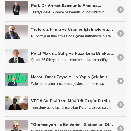
Prof. Dr. Ahmet Samsunlu Anısına...
Türkiye'deki ilk çevre mühendisliği bölümünün ..
"Yetersiz Firma ve Ürünler İşletmelere Zarar Verebilir'
Nurkimya Arıtma firmasında çevre mühendisi olarak ..
Polat Makina Satış ve Pazarlama Direktörü Çağlar Alpay: Maksimum Performansı En Düşük Enerji ile Sunmaktayız
Şu an 36 ülkeye ihracatı olan ve kullanıcı portföy..
Necati Ömer Zeyrek: "İş Yapış Şeklimizi Hızla Pandemi Sürecine Adepte Ettik"
Wilo, satın alım öncesi gerçekleştirdiği ücretsiz ..
VEGA Su Endüstri Müdürü Özgür Durdu: "Üretimimiz Sorunsuz Devam Ediyor"
Tüm dünyayı etkisi altına alan Korona virüsü salgı..
"Otomasyon ile En Verimli Sistemleri Oluşturuyoruz"