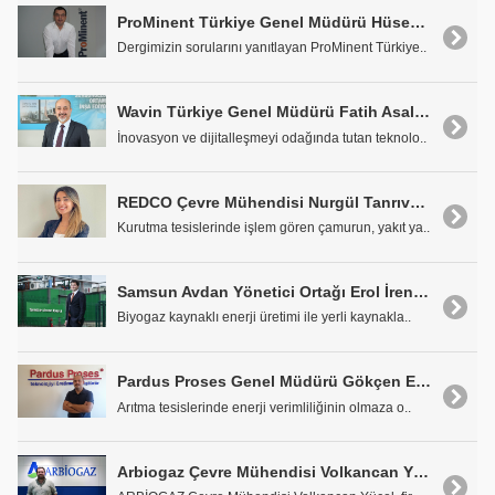
ProMinent Türkiye Genel Müdürü Hüseyin Kahraman:"ProMinent'in Yeniliklerini Kullanıcıların Hizmetine Sunacağız"
Dergimizin sorularını yanıtlayan ProMinent Türkiye..
Wavin Türkiye Genel Müdürü Fatih Asal: "'Yağmur Suyu Toplanması En Kolay Su Kaynağıdır"
İnovasyon ve dijitalleşmeyi odağında tutan teknolo..
REDCO Çevre Mühendisi Nurgül Tanrıverdi: "Arıtma Çamurları Önemli Bir Hammadde"
Kurutma tesislerinde işlem gören çamurun, yakıt ya..
Samsun Avdan Yönetici Ortağı Erol İren: "Biyogaz ile Bağımsız Bir Enerji Ekonomisi Yaratılabilir"
Biyogaz kaynaklı enerji üretimi ile yerli kaynakla..
Pardus Proses Genel Müdürü Gökçen Efe Coşkuner: "Arıtma Tesislerine Maksimum Verimlilik Prensibi ile Yaklaşıyoruz"
Arıtma tesislerinde enerji verimliliğinin olmaza o..
Arbiogaz Çevre Mühendisi Volkancan Yücel: "İstanbul Havalimanı Arıtma Tesisi %90'ın Üzerinde Verimle Çalışıyor"