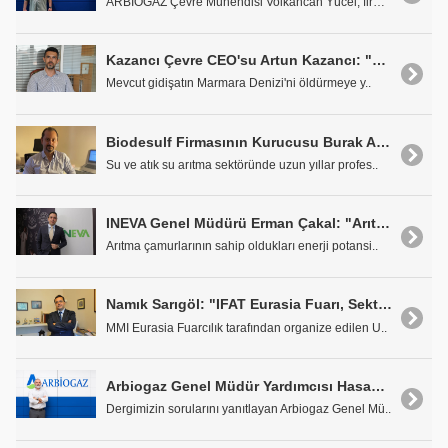
ARBİOGAZ Çevre Mühendisi Volkancan Yücel, firmalar..
Kazancı Çevre CEO'su Artun Kazancı: "Marmara Denizi Ölüyor"
Mevcut gidişatın Marmara Denizi'ni öldürmeye y..
Biodesulf Firmasının Kurucusu Burak Alkan: 'Kaliteden Ödün Vermeden Uygun Maliyetli Projeler Sunuyoruz'
Su ve atık su arıtma sektöründe uzun yıllar profes..
INEVA Genel Müdürü Erman Çakal: "Arıtma Çamurlarında Büyük Bir Değer Var"
Arıtma çamurlarının sahip oldukları enerji potansi..
Namık Sarıgöl: "IFAT Eurasia Fuarı, Sektörü Tekrar Bir Araya Getirecek"
MMI Eurasia Fuarcılık tarafından organize edilen U..
Arbiogaz Genel Müdür Yardımcısı Hasan Köseleci: "Atıksular Temiz Suyun Hammaddesi Olarak Görülmeli"
Dergimizin sorularını yanıtlayan Arbiogaz Genel Mü..