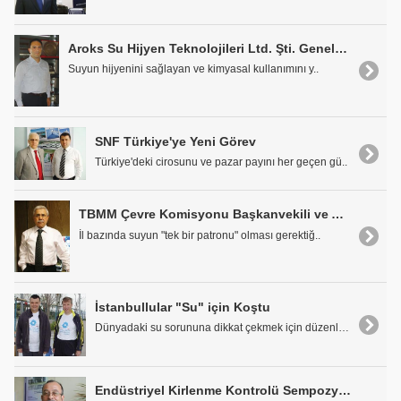
Aroks Su Hijyen Teknolojileri Ltd. Şti. Genel Müdürü H. Can Sükan: "İyonizasyon hem Tasarruf hem Suda Kalite Sağlıyor!.."
Suyun hijyenini sağlayan ve kimyasal kullanımını y..
SNF Türkiye'ye Yeni Görev
Türkiye'deki cirosunu ve pazar payını her geçen gü..
TBMM Çevre Komisyonu Başkanvekili ve AB Uyum Komisyonu Üyesi Prof. Dr. Mustafa Öztürk: "İl Bazında Suyun Tek Bir Patronu Olur"
İl bazında suyun "tek bir patronu" olması gerektiğ..
İstanbullular "Su" için Koştu
Dünyadaki su sorununa dikkat çekmek için düzenlene..
Endüstriyel Kirlenme Kontrolü Sempozyumu Haziranda Düzenleniyor