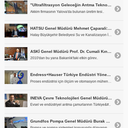
"Ultrafiltrasyon Geleceğin Arıtma Teknolojisi Olacak"
Akkim firmasının Yalova'da bulunan üretim tesi..
HATSU Genel Müdürü Mehmet Çaparali: "Önceliğimiz İnsan Sağlığı"
Hatay Büyükşehir Belediyesi Su ve Kanalizasyon İda..
ASKİ Genel Müdürü Prof. Dr. Cumali Kınacı: 'Kısa Sürede Belli Bir Mesafe Kat Ettik'
2010'dan bu yana Bakanlık'taki etkin görev..
Endress+Hauser Türkiye Endüstri Yöneticisi Berk Güder: 'En Yenilikçi Cihazlarımızla En Optimum Çözümleri Sunuyoruz'
Proses endüstrisi için ölçüm ve otomasyon mühendis..
INEVA Çevre Teknolojileri Genel Müdürü Onur Taş: 'Arıtma Çamuru Bir Enerji Kaynağı Olarak Kullanılmalı'
Evsel ve endüstriyel arıtma çamurlarının Türkiye&#..
Grundfos Pompa Genel Müdürü Burak Gürkan: 'Geleceğin Pompası, Grundfos Çatısı Altından Çıkacak'
Pompa ve pompa sistemleri konusunda dünyanın en ön..