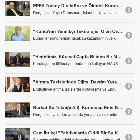
EPEA Turkey Direktörü ve Ökotek Kurucusu Prof. Dr. Hulusi Barlas
Dergimizin Yayın Danışmanı, İstanbul Üniversitesi ..
"Kurita'nın Yenilikçi Teknolojisi Olan Cetamine Önemli Avantajlar Sağlıyor"
Buhar jeneratörlerinin, sıcak su kazanlarının ve k..
"Hedefimiz, Küresel Çapta Bilinen Bir Marka Olmak"
Kuruluşunun 65'inci yıl dönümünü kutlayan HAUS..
"Arıtma Tesislerinde Dijital Devrim Yaşanacak"
Endüstriyel arıtma tesislerde dijitalleşme ve Endü..
Burkut Su Tekniği A.Ş. Kurucusu Enis Burkut
Dergimizin yazarları arasında yer alan ve su arıtm..
Cem İbrikçi "Fabrikalarda Ciddi Bir Su Kıtlığı Yaşanacak"