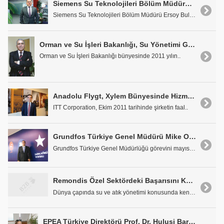
Siemens Su Teknolojileri Bölüm Müdürü Ersoy Bulutlar: 'İhtiyaca Uygun Çözümler Sunuyoruz!..'
Siemens Su Teknolojileri Bölüm Müdürü Ersoy Bulutl..
Orman ve Su İşleri Bakanlığı, Su Yönetimi Genel Müdürü Prof. Dr. Cumali Kınacı: 'Su, Artık En Verimli Şekilde Yönetilecek ve Kullanılacak!..'
Orman ve Su İşleri Bakanlığı bünyesinde 2011 yılın..
Anadolu Flygt, Xylem Bünyesinde Hizmet Vermeye Başladı
ITT Corporation, Ekim 2011 tarihinde şirketin faal..
Grundfos Türkiye Genel Müdürü Mike Otten: 'Ses Getirecek Ürünleri 2012'de Piyasaya Sunacağız'
Grundfos Türkiye Genel Müdürlüğü görevini mayıs ay..
Remondis Özel Sektördeki Başarısını Kamuda da Göstermeyi Hedefliyor
Dünya çapında su ve atık yönetimi konusunda kendi ..
EPEA Türkiye Direktörü Prof. Dr. Hulusi Barlas: 'Atık kavramı, 'Beşikten Beşiğe' Konsepti ile Değişiyor'