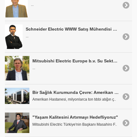
...
Schneider Electric WWW Satış Mühendisi Ramazan Tunçer: "Aquis ile Altyapıyı Kontrol Altına Alıyoruz"
...
Mitsubishi Electric Europe b.v. Su Sektörü Yöneticisi Detlef Koffke: "Çevre Sektöründe Anahtar Firmalardan Biri Olmak İstiyoruz"
...
Bir Sağlık Kurumunda Çevre: Amerikan Hastanesi
Amerikan Hastanesi, milyonlarca ton tıbbi atığın ç..
"Yaşam Kalitesini Artırmayı Hedefliyoruz"
Mitsubishi Electric Türkiye'nin Başkanı Masahiro F..