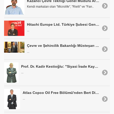
Kazancı Çevre Tekniği Genel Müdürü Artun Kazancı: "Sıradışı İşler Yapmayı Seviyoruz"
Kendi markaları olan "Microlife", "Rielli" ve "Fan..
Hitachi Europe Ltd. Türkiye Şubesi Genel Müdürü Erman Akgün: "Birlikte Çözüm Üretiyoruz"
...
Çevre ve Şehircilik Bakanlığı Müsteşarı Prof. Dr. Mustafa Öztürk: "Hedef Sıfır Atık"
...
Prof. Dr. Kadir Kestioğlu: "Siyasi İrade Kaynakları Harekete Geçirmeli"
...
Atlas Copco Oil Free Bölümü'nden Bert Dirk: "Blower'larımız ile Fark Yaratıyoruz"
...