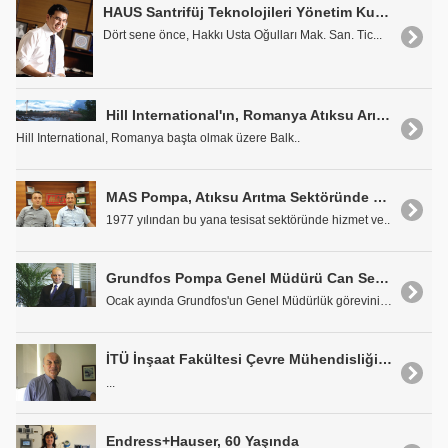
HAUS Santrifüj Teknolojileri Yönetim Kurulu Başkanı Hakkı Gözlüklü: "Yatırımlarımız Devam Ediyor"
Dört sene önce, Hakkı Usta Oğulları Mak. San. Tic...
Hill International'ın, Romanya Atıksu Arıtma Projeleri
Hill International, Romanya başta olmak üzere Balk..
MAS Pompa, Atıksu Arıtma Sektöründe de İddialı
1977 yılından bu yana tesisat sektöründe hizmet ve..
Grundfos Pompa Genel Müdürü Can Seyhan: "Enerjiyi Verimli Kullanmak Artık bir Zorunluluk"
Ocak ayında Grundfos'un Genel Müdürlük görevini de..
İTÜ İnşaat Fakültesi Çevre Mühendisliği Bölümü Emekli Öğretim Üyesi, İmar ve İskan Eski Bakanı Prof. Dr. Ahmet Samsunlu: "Çevre Konusunda Ümitsiz Olmamamız Lazım"
...
Endress+Hauser, 60 Yaşında