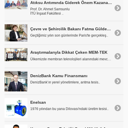
Atıksu Arıtımında Giderek Önem Kazanan Membran Teknolojisi Konusu ve Üç Araştırma
Prof. Dr. Ahmet Samsunlu
İTÜ İnşaat Fakültesi ..
Çevre ve Şehircilik Bakanı Fatma Güldemet Sarı: "İklim Değişikliğiyle Mücadelede Yeni Bir Döneme Girildi"
Geçtiğimiz yılın son günlerinde Paris'te gerçekleş..
Araştırmalarıyla Dikkat Çeken MEM-TEK
Ülkemizde membran teknolojileri alanındaki mevcut ..
DenizBank Kamu Finansmanı
DenizBank’ın yerel yönetimlere, arıtma tesis..
Enelsan
1976 yılından bu yana Dilovası'ndaki üretim tesisi..