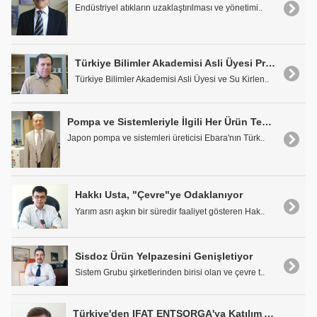
Endüstriyel atıkların uzaklaştırılması ve yönetimi..
Türkiye Bilimler Akademisi Asli Üyesi Prof. Dr. Derin Orhon: "Türkiye'de kirletici güçlü; denetim zayıf ve toplum umursamaz!"
Türkiye Bilimler Akademisi Asli Üyesi ve Su Kirlen..
Pompa ve Sistemleriyle İlgili Her Ürün Tek Noktada: Sump Pompa'da
Japon pompa ve sistemleri üreticisi Ebara'nın Türk..
Hakkı Usta, "Çevre"ye Odaklanıyor
Yarım asrı aşkın bir süredir faaliyet gösteren Hak..
Sisdoz Ürün Yelpazesini Genişletiyor
Sistem Grubu şirketlerinden birisi olan ve çevre t..
Türkiye'den IFAT ENTSORGA'ya Katılım Artıyor