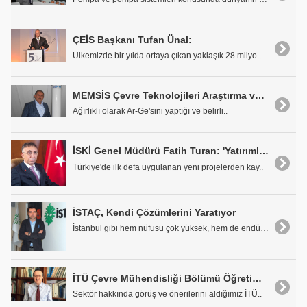
ÇEİS Başkanı Tufan Ünal:
Ülkemizde bir yılda ortaya çıkan yaklaşık 28 milyo..
MEMSİS Çevre Teknolojileri Araştırma ve Geliştirme Ltd. Şti. Genel Müdürü Prof. Dr. İsmail Koyuncu
Ağırlıklı olarak Ar-Ge'sini yaptığı ve belirli..
İSKİ Genel Müdürü Fatih Turan: 'Yatırımlarımıza Değişen Talepler Doğrultusunda Yön Veriyoruz"
Türkiye'de ilk defa uygulanan yeni projelerden kay..
İSTAÇ, Kendi Çözümlerini Yaratıyor
İstanbul gibi hem nüfusu çok yüksek, hem de endüst..
İTÜ Çevre Mühendisliği Bölümü Öğretim Üyesi ve İSKİ Yönetim Kurulu Üyesi Prof. Dr. İzzet Öztürk: "Tesisleri Özel Sektör İşletmeli"
Sektör hakkında görüş ve önerilerini aldığımız İTÜ..