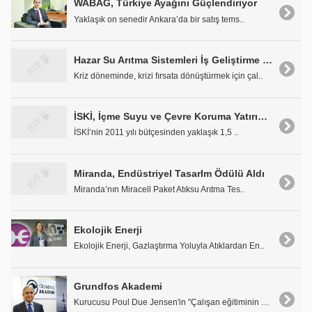
WABAG, Türkiye Ayağını Güçlendiriyor
Yaklaşık on senedir Ankara’da bir satış tems..
Hazar Su Arıtma Sistemleri İş Geliştirme ve Stratejik Planlama Sorumlusu Orçin Kelleci: 'Hazar Arıtım, Krizden Güçlenerek Çıktı'
Kriz döneminde, krizi fırsata dönüştürmek için çal..
İSKİ, İçme Suyu ve Çevre Koruma Yatırımlarına 1,5 Milyar TL Ayırdı
İSKİ’nin 2011 yılı bütçesinden yaklaşık 1,5 ..
Miranda, Endüstriyel TasarIm Ödülü Aldı
Miranda’nın Miracell Paket Atıksu Arıtma Tes..
Ekolojik Enerji
Ekolojik Enerji, Gazlaştırma Yoluyla Atıklardan En..
Grundfos Akademi
Kurucusu Poul Due Jensen'in "Çalışan eğitiminin ma..