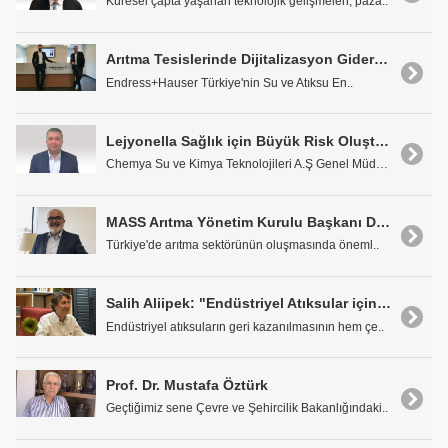
Küresel çapta yaşanan teknolojik gelişmeleri, paza..
Arıtma Tesislerinde Dijitalizasyon Giderek Yaygınlaşıyor
Endress+Hauser Türkiye'nin Su ve Atıksu En..
Lejyonella Sağlık için Büyük Risk Oluşturuyor
Chemya Su ve Kimya Teknolojileri A.Ş Genel Müdürü ..
MASS Arıtma Yönetim Kurulu Başkanı Dr. Sedat Soybay
Türkiye'de arıtma sektörünün oluşmasında öneml..
Salih Aliipek: "Endüstriyel Atıksular için Noktasal Çözümler Düşünülmeli"
Endüstriyel atıksuların geri kazanılmasının hem çe..
Prof. Dr. Mustafa Öztürk
Geçtiğimiz sene Çevre ve Şehircilik Bakanlığındaki..