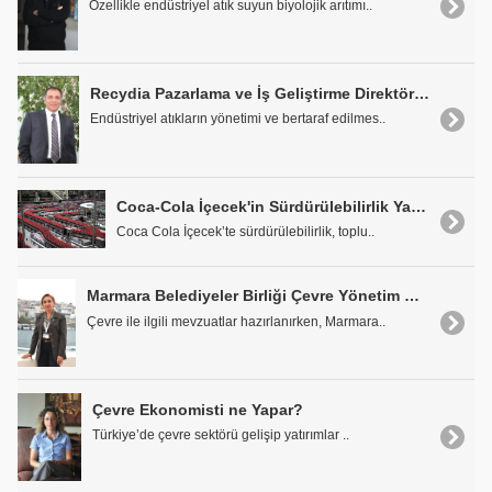
Özellikle endüstriyel atık suyun biyolojik arıtımı..
Recydia Pazarlama ve İş Geliştirme Direktörü Galip Tekiner: 'Çevre ve Atık Sektörüne 65 Milyon Euro Yatırım Yaptık'
Endüstriyel atıkların yönetimi ve bertaraf edilmes..
Coca-Cola İçecek'in Sürdürülebilirlik Yaklaşımı
Coca Cola İçecek’te sürdürülebilirlik, toplu..
Marmara Belediyeler Birliği Çevre Yönetim Merkezi Direktörü Aynur Acar: 'Sanayiciler Sorumluluklarından Kaçamaz'
Çevre ile ilgili mevzuatlar hazırlanırken, Marmara..
Çevre Ekonomisti ne Yapar?
Türkiye’de çevre sektörü gelişip yatırımlar ..