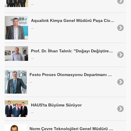
...
Aqualink Kimya Genel Müdürü Paşa Civantürk: "Lejyonella'ya Dikkat"
...
Prof. Dr. İlhan Talınlı: "Doğayı Değiştirecek Hiçbir Erk Yoktur"
...
Festo Proses Otomasyonu Departmanı Müdürü Dr. Eckhard Roos: "Atıksuyu Çöp Olarak Görmemeliyiz"
...
HAUS'ta Büyüme Sürüyor
...
Norm Çevre Teknolojileri Genel Müdürü Murad Özbaşaran: "Tüm Süreçler Yeniden Ele Alınıp, Düzenlenmeli"