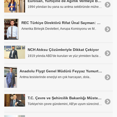
Eurosan, Yurtiçine de Ağırlık Vermeye Başlıyor
1994 yılından bu yana su arıtma sektöründe mühendi..
REC Türkiye Direktörü Rifat Ünal Sayman: "Türkiye, Büyük Dönüşümü Kaçırmamalı"
Amerika Birleşik Devletleri, Avrupa Komisyonu ve M..
NCH Atıksu Çözümleriyle Dikkat Çekiyor
1919 yılında ABD'de kurulan ve yüz yirmiden fazla ..
Anadolu Flygt Genel Müdürü Feyyaz Yumurtacı: "Blower Teknolojisinde Gelinen Son Nokta: Hava Yataklı Turbo Blower"
Arıtma tesislerinde enerjiyi en çok harcayan, dola..
T.C. Çevre ve Şehircilik Bakanlığı Müsteşarı Prof. Dr. Mustafa Öztürk: "AB Çevre Mevzuatına Büyük Oranda Uyum Sağlandı"
Türkiye'nin çevre gündemini, AB'ye uyum sürecindek..