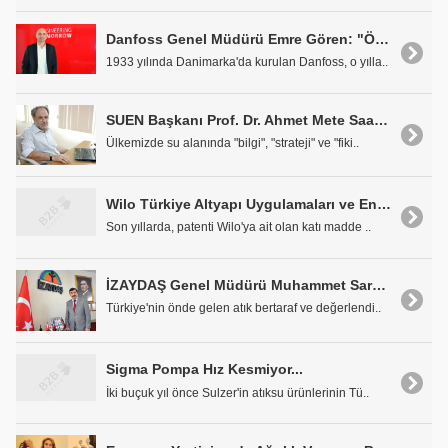
Danfoss Genel Müdürü Emre Gören: "Öncü Bir Rol Üstleniyoruz"
1933 yılında Danimarka'da kurulan Danfoss, o yılla..
SUEN Başkanı Prof. Dr. Ahmet Mete Saatçi: "Dünya Ölçeğinde Stratejiler Üretmeye Çalışıyoruz"
Ülkemizde su alanında "bilgi", "strateji" ve "fiki..
Wilo Türkiye Altyapı Uygulamaları ve Endüstri Satış Müdürü Ercan Tortumlu: "Yatırım Değil, İşletme Maliyeti Önemli"
Son yıllarda, patenti Wilo'ya ait olan katı madde ..
İZAYDAŞ Genel Müdürü Muhammet Saraç: "Yılda 70 Milyon kWh Enerji Üretiyoruz"
Türkiye'nin önde gelen atık bertaraf ve değerlendi..
Sigma Pompa Hız Kesmiyor...
İki buçuk yıl önce Sulzer'in atıksu ürünlerinin Tü..