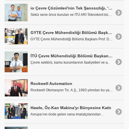
io Çevre Çözümleri'nin Tek Şanssızlığı, 'İlk Olanı' Yapmak!..
Sekiz sene önce kurulan ve İTÜ ARI Teknokent bünye..
GYTE Çevre Mühendisliği Bölümü Başkanı Prof. Dr. Bülent Keskinler: 'Üniversite ve Sanayi İşbirliği Arzu Edilen Seviyede Değil'
GYTE Çevre Mühendisliği Bölümü Başkanı Prof. Dr. B..
İTÜ Çevre Mühendisliği Bölümü Başkanı Prof. Dr. İsmail Toröz: 'İstikrarlı Olunmalı!..'
Çevre sektörü, kamu kurumlarının faaliyetleri ve a..
Rockwell Automation
Rockwell Otomasyon Tic. A.Ş., 1993 yılından bu yan..
Hawle, Öz-Kan Makina'yı Bünyesine Kattı
Avrupa’nın önde gelen vana imalatçılarından ..