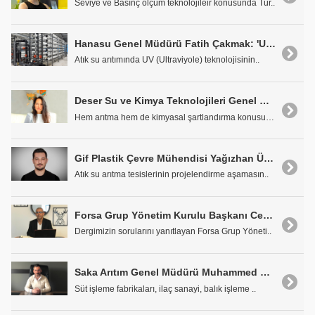
Seviye ve Basınç ölçüm teknolojileir konusunda Tür..
Hanasu Genel Müdürü Fatih Çakmak: 'UV Atık Su Arıtımında Çevre Dostu Bir Çözüm'
Atık su arıtımında UV (Ultraviyole) teknolojisinin..
Deser Su ve Kimya Teknolojileri Genel Müdürü Tuğçe Öztürk: 'Uzmanlığımız Su Yönetimine Bütünsel Bir Bakış Açısı Sağlıyor'
Hem arıtma hem de kimyasal şartlandırma konusundak..
Gif Plastik Çevre Mühendisi Yağızhan Ünver: 'Arıtma Tesisleri Doğru Projelendirme ile Daha Verimli Hale Gelebilir'
Atık su arıtma tesislerinin projelendirme aşamasın..
Forsa Grup Yönetim Kurulu Başkanı Cem Şenoğlu: 'Su Şartlandırma ile Yüzde 20 Tasarruf Sağlamak Mümkün'
Dergimizin sorularını yanıtlayan Forsa Grup Yöneti..
Saka Arıtım Genel Müdürü Muhammed Emin Saka: 'Tasarımlarımızı İşletme Maliyetlerini Hesaplayarak Oluşturuyoruz'
Süt işleme fabrikaları, ilaç sanayi, balık işleme ..