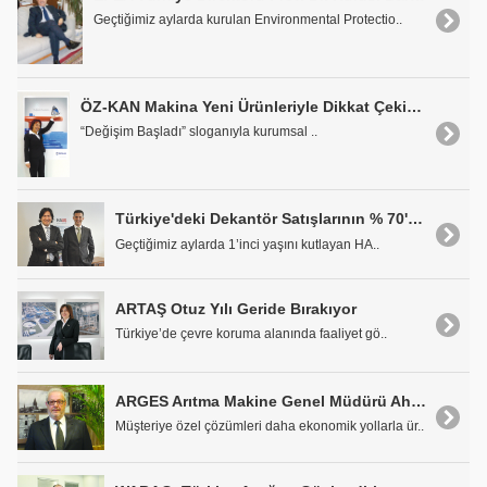
Geçtiğimiz aylarda kurulan Environmental Protectio..
ÖZ-KAN Makina Yeni Ürünleriyle Dikkat Çekiyor
“Değişim Başladı” sloganıyla kurumsal ..
Türkiye'deki Dekantör Satışlarının % 70'ini HAUS Gerçekleştiriyor
Geçtiğimiz aylarda 1’inci yaşını kutlayan HA..
ARTAŞ Otuz Yılı Geride Bırakıyor
Türkiye’de çevre koruma alanında faaliyet gö..
ARGES Arıtma Makine Genel Müdürü Ahmet Işıtman: 'Ekonomik Ürünler Üretmeyi Amaç Edindik'
Müşteriye özel çözümleri daha ekonomik yollarla ür..