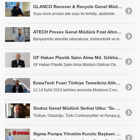
GLANCO Recover & Recycle Genel Müdürü Özgür Koçak: 'Suyu Üretim Kaynağında Geri Kazanmak Daha Avantajlı'
Suyu önce proses atık suyu ile kirletip, akabinde ..
ATECH Proses Genel Müdürü Fırat Altıntaş: 'Minimum Maliyetle Maksimum Su Verimi Sağlıyoruz'
Bünyesinde akredite laboratuvar, mühendislik ve ki..
GF Hakan Plastik Satın Alma Md. Gökhan Demir: "Stratejik Önemi Olan Satın Alma Planlamamızı Çok İyi Yapmaya Çalışıyoruz"
GF Hakan Plastik Satın Alma Müdürü Gökhan Demir il..
EcwaTech Fuarı Türkiye Temsilcisi Alihan Havus: EcwaTech Türk Firmalara Yeni İş Fırsatları Sunacak
12-14 Eylül 2023 tarihleri arasında Moskova Crocus..
Sisdoz Genel Müdürü Serhat Utku: 'Su Yönetimi Profesyonel Bir Şekilde Ele Alınmalı'
Türkiye, Ortadoğu, Türki Cumhuriyetler ve Avrupa g..
Sigma Pompa Yönetim Kurulu Başkanı Serkan Kılıç 'Ürünlerimiz ile Yüzde 65 Oranında Enerji Tasarrufuna Ulaşabiliyoruz'