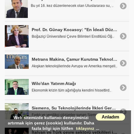
Bu yıl 16. kez düzenlenecek olan Uluslararası su, ..
Prof. Dr. Günay Kocasoy: "En İdeali Düzenli Depolama Alanları Oluşturmak"
Boğaziçi Üniversitesi Çevre Bilimleri Enstitüsü Öğ..
Metrans Makina, Çamur Kurutma Teknolojilerine Yoğunlaşıyor
Akışkan teknolojilerinde Avrupa ve Amerika menşeli..
Wilo'dan Yatırım Atağı
Ekonomik krizin tüm ağırlığıyla kendini hissettird..
Siemens, Su Teknolojilerinde İlkleri Gerçekleştiriyor
Farklı ve yenilikçi çözümler sunan Siemens Su Tekn..
Anladım
Web sitemizde kullanıcı deneyiminizi
artırmak için çerez (cookie) kullanılır. Daha
fazla bilgi için lütfen
tıklayınız
...
İtalyan ve Türk çevre sektörü yetkilileri ikili görüşmelerle bir araya geldi