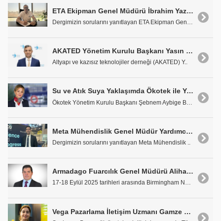
ETA Ekipman Genel Müdürü İbrahim Yazıcı: "Yarının Beklentilerini Karşılayacak Teknolojiler için çalışıyoruz"
Dergimizin sorularını yanıtlayan ETA Ekipman Genel..
AKATED Yönetim Kurulu Başkanı Yasın Torun: "Avrasya Su Fuarı: Suyun Geleceği için Teknoloji ve Bilgi Buluşması"
Altyapı ve kazısız teknolojiler derneği (AKATED) Y..
Su ve Atık Suya Yaklaşımda Ökotek ile Yeni Perspektifler
Ökotek Yönetim Kurulu Başkanı Şebnem Aybige Barlas..
Meta Mühendislik Genel Müdür Yardımcısı Taylan Berke Yıldız: "Kaliteden Çok Fiyat Odaklı Satın Alma Yapılıyor"
Dergimizin sorularını yanıtlayan Meta Mühendislik ..
Armadago Fuarcılık Genel Müdürü Alihan Havuş: "İngiltere Pazarı İhracatçılar için Yeni Fırsatlar Sunuyor"
17-18 Eylül 2025 tarihleri arasında Birmingham NEC..
Vega Pazarlama İletişim Uzmanı Gamze Hasanoğlu: 'VEGATRUCK ile Teknolojiyi Müşterilerin Kapılarına Götürüyoruz'