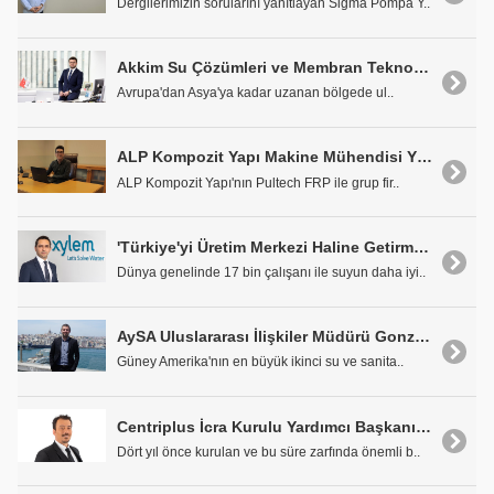
Dergilerimizin sorularını yanıtlayan Sigma Pompa Y..
Akkim Su Çözümleri ve Membran Teknolojileri Grup Müdürü Burak Dalkılıç: '50 Milyondan Fazla İnsan Akkim Su Çözümleri ile Temiz Suya Ulaşıyor'
Avrupa'dan Asya'ya kadar uzanan bölgede ul..
ALP Kompozit Yapı Makine Mühendisi Yılmaz Vatansever: 'Koku Giderimi Konusunda İlk Akla Gelen Firmayız'
ALP Kompozit Yapı'nın Pultech FRP ile grup fir..
'Türkiye'yi Üretim Merkezi Haline Getirmeyi Hedefliyoruz'
Dünya genelinde 17 bin çalışanı ile suyun daha iyi..
AySA Uluslararası İlişkiler Müdürü Gonzalo Germán Meschengieser: "Gelişmekte Olan Ülkeler Daha Fazla İşbirliği İçinde Olmalı"
Güney Amerika'nın en büyük ikinci su ve sanita..
Centriplus İcra Kurulu Yardımcı Başkanı Mehmet Egeli: "Önceliğimiz Global Bir Firma Haline Gelmek"
Dört yıl önce kurulan ve bu süre zarfında önemli b..