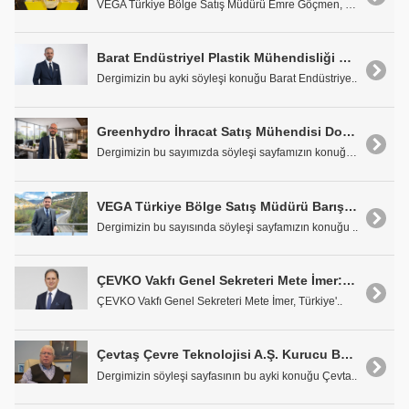
VEGA Türkiye Bölge Satış Müdürü Emre Göçmen, ileri..
Barat Endüstriyel Plastik Mühendisliği Kurucusu Barış Arat: "Yüksek Mühendisliği Akıllı Teknolojilerle Buluşturuyoruz"
Dergimizin bu ayki söyleşi konuğu Barat Endüstriye..
Greenhydro İhracat Satış Mühendisi Doğu Keleş: "Altyapıda Entegre Çözümlerle Güvenli Hatlar İnşa Ediyoruz"
Dergimizin bu sayımızda söyleşi sayfamızın konuğu ..
VEGA Türkiye Bölge Satış Müdürü Barış İriilter: "Seviye ve Basınç Ölçüm Teknolojilerinde Liderliği Hedefliyoruz"
Dergimizin bu sayısında söyleşi sayfamızın konuğu ..
ÇEVKO Vakfı Genel Sekreteri Mete İmer: "GÜS Modeli Yeniden Hayata Geçirilmeli"
ÇEVKO Vakfı Genel Sekreteri Mete İmer, Türkiye'..
Çevtaş Çevre Teknolojisi A.Ş. Kurucu Başkanı Selahattin Okumuş: "Arıtma Tesislerinin Modernizasyonu Öncelikli Konumuz"
Dergimizin söyleşi sayfasının bu ayki konuğu Çevta..