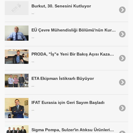
Burkut, 30. Senesini Kutluyor
...
EÜ Çevre Mühendisliği Bölümü'nün Kuruluşuna Dair...
...
PRODA, "İş"e Yeni Bir Bakış Açısı Kazandırıyor
...
ETA Ekipman İstikrarlı Büyüyor
...
IFAT Eurasia için Geri Sayım Başladı
...
Sigma Pompa, Sulzer'in Atıksu Ürünlerinin Distribütörlüğünü Üstlendi