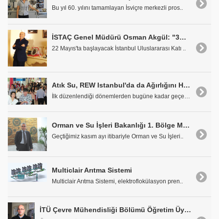
Bu yıl 60. yılını tamamlayan İsviçre merkezli pros..
İSTAÇ Genel Müdürü Osman Akgül: "3W Kongresi'nde Tüm Aktörler Biraraya Gelecek"
22 Mayıs'ta başlayacak İstanbul Uluslararası Katı ..
Atık Su, REW Istanbul'da da Ağırlığını Hissettiriyor
İlk düzenlendiği dönemlerden bugüne kadar geçen sü..
Orman ve Su İşleri Bakanlığı 1. Bölge Müdürü Haluk Özder: "Arazide Denetim Şart"
Geçtiğimiz kasım ayı itibariyle Orman ve Su İşleri..
Multiclair Arıtma Sistemi
Multiclair Arıtma Sistemi, elektroflokülasyon pren..
İTÜ Çevre Mühendisliği Bölümü Öğretim Üyesi Doç. Dr. Güçlü İnsel: "Türkiye Koşullarına Uygun Tesisler İnşa Edilmeli"