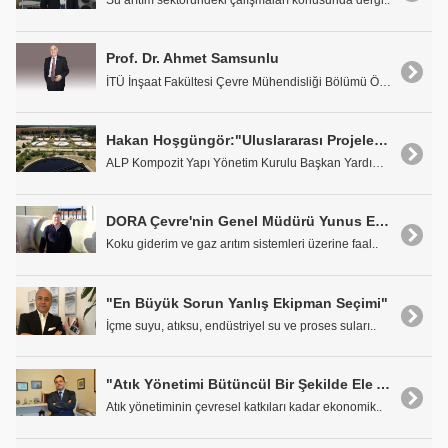
Su arıtım sektöründeki çalışmaları konusunda dergi..
Prof. Dr. Ahmet Samsunlu
İTÜ İnşaat Fakültesi Çevre Mühendisliği Bölümü Öğr..
Hakan Hoşgüngör:"Uluslararası Projelerde Olmayı Hedefliyoruz"
ALP Kompozit Yapı Yönetim Kurulu Başkan Yardımcısı..
DORA Çevre'nin Genel Müdürü Yunus Emre Sayar: "İleri Biyolojik Sistemler Birçok Açıdan Avantajlı"
Koku giderim ve gaz arıtım sistemleri üzerine faal..
"En Büyük Sorun Yanlış Ekipman Seçimi"
İçme suyu, atıksu, endüstriyel su ve proses suları..
"Atık Yönetimi Bütüncül Bir Şekilde Ele Alınmalı"
Atık yönetiminin çevresel katkıları kadar ekonomik..