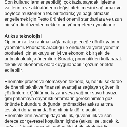
Son kullanıcıların erişebildiği çok fazla sayıdaki işletme
valflerinin ve aktüatörlerin değiştirilebilmesini sağlamak ve
böylece müşterilerin tek bir tedarikçiye bağlı olmasını
engellemek için Festo ürünleri önemli standartlara ve uzun
bir süredir düzenlenmekte olan yönergelere uymaktadır.
Atıksu teknolojisi
Optimum atıksu arıtma sağlamak, geleceğe dönük yatırım
yapmaktır. Pnömatik aracılığı ile endüstri ve yerel yönetim
otoriteleri için atıksuyu en iyi ve ekonomik bir şekilde
arıtmak oldukça önemlidir. Burada, pnömatikleri kullanarak
teknik ve ekonomik olarak uygulanabilir çözümler elde
edilebilir.
Pnömatik proses ve otomasyon teknolojisi, her iki sektörde
de önemli teknik ve finansal avantajlar sağlayan güvenilir
çözümlerdir. Çöktürme kazanı veya yağmur suyu havuzu
gibi patlamaya dayanıklı ortamların gereksinimleri göz
önünde bulundurulduğunda, pnömatikler atıksu arıtma
tesisleri donanımında önemli bir faktör olacaktır.
Pnömatiklerin avantajı dayanıklılık, güvenirlilik ve son
derece zor çevresel koşulların içinde (atıksu, sel, sıcaklık,
soğuk...) basit konseptli pnömatik tahrik teknlojisidir.