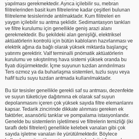
yapılması gerekmektedir. Ayrıca içilebilir su, mebran
filitrelerinden basit kum filtrelerine kadar çeşitleri bulunan
filitreleme tesislerinde arıtılmaktadır. Kum filitreleri en
yaygın içilebilir su arıtma şeklidir. Sedimantasyon tankları
ve filtre kurulumu için genellikle geniş arazi alanı
gerekmektedir. Bu şekildeki alan genişliği, elektriksel
aktüatörlerin kontrolü için bütün kabloların hazırlanması ve
elektrik ağına da bağlı olarak yüksek miktarda başlangıç
yatırımı gerektirir. Valf terminalli pnömatik aktüatörlerin
kurulumu ve sıkıştırılmış hava sistemi yüksek oranda bu
fiyatı düşürmektedir. İçme suyunun tuzdan arındırılması
Ters ozmoz ya da buharlaşma sistemleri, tuzlu suyu veya
hafif tuzlu suyu tuzdan arıtmada kullanılmaktadır.
Bu tür tesisler genellikle gerekli saf su arıtması, dezenfekte
ve suyun tüketiciye dağıtımına ek olarak saf suyun
depolanmasını içeren çok yüksek sayıda filtre elemanlarını
kapsar. Tedarik zincirinde dikkate alınması gereken ek
faktörler, asansörlü tanklar ve pompalama istasyonlarıdır.
Genelde bu sistemlerin işletilmesi ve filtrelerin temizliği (iki
taraflı debi filtreleri) genellikle kelebek vanaları gibi çok
sayıda işletme vanaları ile yürütülmektedir. Böylece