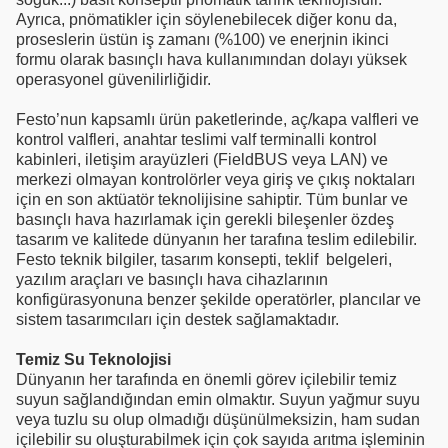
Ayrıca, pnömatikler için söylenebilecek diğer konu da,
proseslerin üstün iş zamanı (%100) ve enerjnin ikinci
formu olarak basınçlı hava kullanımından dolayı yüksek
operasyonel güvenilirliğidir.
Festo’nun kapsamlı ürün paketlerinde, aç/kapa valfleri ve
kontrol valfleri, anahtar teslimi valf terminalli kontrol
kabinleri, iletişim arayüzleri (FieldBUS veya LAN) ve
merkezi olmayan kontrolörler veya giriş ve çıkış noktaları
için en son aktüatör teknolijisine sahiptir. Tüm bunlar ve
basınçlı hava hazırlamak için gerekli bileşenler özdeş
tasarım ve kalitede dünyanın her tarafına teslim edilebilir.
Festo teknik bilgiler, tasarım konsepti, teklif belgeleri,
yazılım araçları ve basınçlı hava cihazlarının
konfigürasyonuna benzer şekilde operatörler, plancılar ve
sistem tasarımcıları için destek sağlamaktadır.
Temiz Su Teknolojisi
Dünyanın her tarafında en önemli görev içilebilir temiz
suyun sağlandığından emin olmaktır. Suyun yağmur suyu
veya tuzlu su olup olmadığı düşünülmeksizin, ham sudan
içilebilir su oluşturabilmek için çok sayıda arıtma işleminin