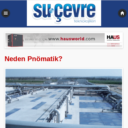
0,355 sn
Neden Pnömatik?