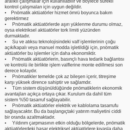
aralıklı çalışmalar için kullanılabilir ve böylece sürekli
kontrol çalışmaları için uygun değildir.
• Pnömatik aktüatörler hizmet ömrü boyunca bakım
gerektirmez
• Pnömatik aktüatörlerde aşırı yüklenme durumu olmaz,
oysa elektriksel aktüatörler tork limiti yüzünden
durmaktadır.
• Su ve atıksu teknolojisindeki valf işlemlerinin çoğu
açık/kapalı veya manuel modda işletildiği için, pnömatik
aktüatörler bu işlemler için daha ekonomiktir.
• Pnömatik aktüatörlerin, basınçlı hava tedarik bağlantısı
ve kontrolü ile birlikte işlem valflerine monte edillmesi son
derece kolaydır.
• Pnömatikler temelde çok az bileşen içerir, titreşime
karşı yüksek dirence sahiptir ve sağlamdır.
• Tüm sistem düşünüldüğünde pnömatiklerin ekonomik
avantajları açıkça ortaya çıkar. Kurulum da dahil tüm
sistem %50 tasarruf sağlayabilir.
• Pnömatik aktüatörler elektrik ve kablolama tasarrufu
sağlayacaktır. Bu da başlangıçtaki yatırım maliyetini ciddi
bir oranda azaltmaktadır.
• Yıldırım çarpmasının etkin olduğu bölgelerde, pnömatik
aktüatörlerdeki hasar elektriksel aktüatörlere kıyasla daha