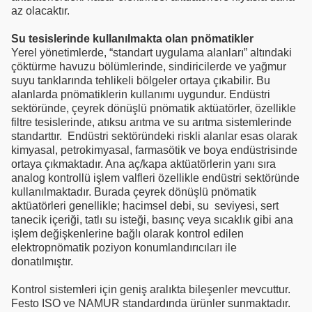
az olacaktır.
Su tesislerinde kullanılmakta olan pnömatikler
Yerel yönetimlerde, “standart uygulama alanları” altındaki
çöktürme havuzu bölümlerinde, sindiricilerde ve yağmur
suyu tanklarında tehlikeli bölgeler ortaya çıkabilir. Bu
alanlarda pnömatiklerin kullanımı uygundur. Endüstri
sektöründe, çeyrek dönüşlü pnömatik aktüatörler, özellikle
filtre tesislerinde, atıksu arıtma ve su arıtma sistemlerinde
standarttır. Endüstri sektöründeki riskli alanlar esas olarak
kimyasal, petrokimyasal, farmasötik ve boya endüstrisinde
ortaya çıkmaktadır. Ana aç/kapa aktüatörlerin yanı sıra
analog kontrollü işlem valfleri özellikle endüstri sektöründe
kullanılmaktadır. Burada çeyrek dönüşlü pnömatik
aktüatörleri genellikle; hacimsel debi, su seviyesi, sert
tanecik içeriği, tatlı su isteği, basınç veya sıcaklık gibi ana
işlem değişkenlerine bağlı olarak kontrol edilen
elektropnömatik poziyon konumlandırıcıları ile
donatılmıştır.
Kontrol sistemleri için geniş aralıkta bileşenler mevcuttur.
Festo ISO ve NAMUR standardında ürünler sunmaktadır.