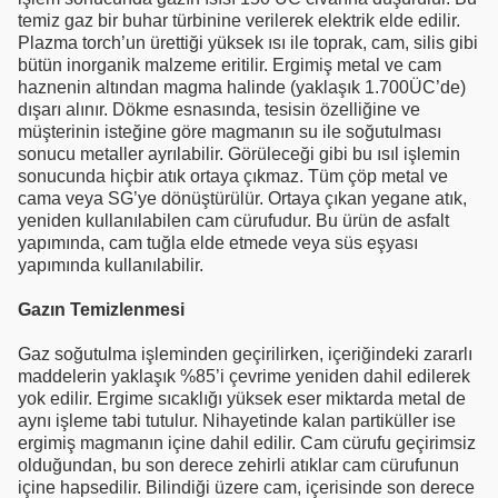
temiz gaz bir buhar türbinine verilerek elektrik elde edilir.
Plazma torch’un ürettiği yüksek ısı ile toprak, cam, silis gibi
bütün inorganik malzeme eritilir. Ergimiş metal ve cam
haznenin altından magma halinde (yaklaşık 1.700ÜC’de)
dışarı alınır. Dökme esnasında, tesisin özelliğine ve
müşterinin isteğine göre magmanın su ile soğutulması
sonucu metaller ayrılabilir. Görüleceği gibi bu ısıl işlemin
sonucunda hiçbir atık ortaya çıkmaz. Tüm çöp metal ve
cama veya SG’ye dönüştürülür. Ortaya çıkan yegane atık,
yeniden kullanılabilen cam cürufudur. Bu ürün de asfalt
yapımında, cam tuğla elde etmede veya süs eşyası
yapımında kullanılabilir.
Gazın Temizlenmesi
Gaz soğutulma işleminden geçirilirken, içeriğindeki zararlı
maddelerin yaklaşık %85’i çevrime yeniden dahil edilerek
yok edilir. Ergime sıcaklığı yüksek eser miktarda metal de
aynı işleme tabi tutulur. Nihayetinde kalan partiküller ise
ergimiş magmanın içine dahil edilir. Cam cürufu geçirimsiz
olduğundan, bu son derece zehirli atıklar cam cürufunun
içine hapsedilir. Bilindiği üzere cam, içerisinde son derece