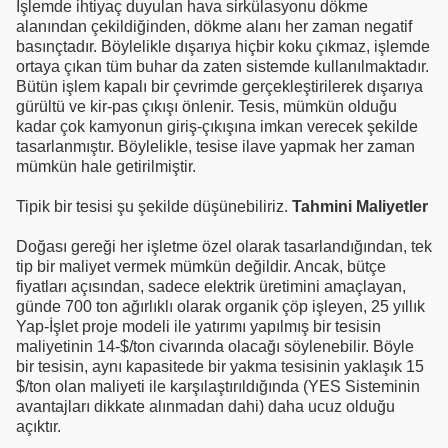
İşlemde ihtiyaç duyulan hava sirkülasyonu dökme
alanından çekildiğinden, dökme alanı her zaman negatif
basınçtadır. Böylelikle dışarıya hiçbir koku çıkmaz, işlemde
ortaya çıkan tüm buhar da zaten sistemde kullanılmaktadır.
Bütün işlem kapalı bir çevrimde gerçekleştirilerek dışarıya
gürültü ve kir-pas çıkışı önlenir. Tesis, mümkün olduğu
kadar çok kamyonun giriş-çıkışına imkan verecek şekilde
tasarlanmıştır. Böylelikle, tesise ilave yapmak her zaman
mümkün hale getirilmiştir.
Tipik bir tesisi şu şekilde düşünebiliriz.
Tahmini Maliyetler
Doğası gereği her işletme özel olarak tasarlandığından, tek
tip bir maliyet vermek mümkün değildir. Ancak, bütçe
fiyatları açısından, sadece elektrik üretimini amaçlayan,
günde 700 ton ağırlıklı olarak organik çöp işleyen, 25 yıllık
Yap-İşlet proje modeli ile yatırımı yapılmış bir tesisin
maliyetinin 14-$/ton civarında olacağı söylenebilir. Böyle
bir tesisin, aynı kapasitede bir yakma tesisinin yaklaşık 15
$/ton olan maliyeti ile karşılaştırıldığında (YES Sisteminin
avantajları dikkate alınmadan dahi) daha ucuz olduğu
açıktır.