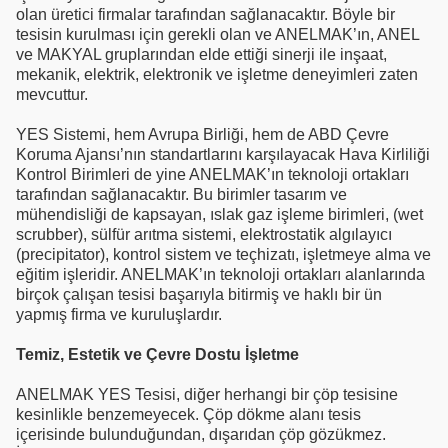
olan üretici firmalar tarafından sağlanacaktır. Böyle bir
tesisin kurulması için gerekli olan ve ANELMAK’ın, ANEL
ve MAKYAL gruplarından elde ettiği sinerji ile inşaat,
mekanik, elektrik, elektronik ve işletme deneyimleri zaten
mevcuttur.
YES Sistemi, hem Avrupa Birliği, hem de ABD Çevre
Koruma Ajansı’nın standartlarını karşılayacak Hava Kirliliği
Kontrol Birimleri de yine ANELMAK’ın teknoloji ortakları
tarafından sağlanacaktır. Bu birimler tasarım ve
mühendisliği de kapsayan, ıslak gaz işleme birimleri, (wet
scrubber), sülfür arıtma sistemi, elektrostatik algılayıcı
(precipitator), kontrol sistem ve teçhizatı, işletmeye alma ve
eğitim işleridir. ANELMAK’ın teknoloji ortakları alanlarında
birçok çalışan tesisi başarıyla bitirmiş ve haklı bir ün
yapmış firma ve kuruluşlardır.
Temiz, Estetik ve Çevre Dostu İşletme
ANELMAK YES Tesisi, diğer herhangi bir çöp tesisine
kesinlikle benzemeyecek. Çöp dökme alanı tesis
içerisinde bulunduğundan, dışarıdan çöp gözükmez.