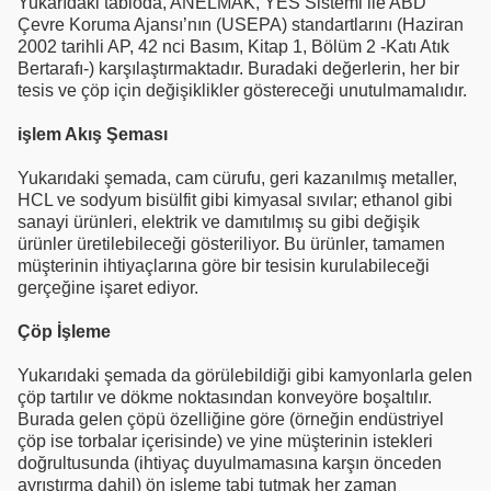
Yukarıdaki tabloda, ANELMAK, YES Sistemi ile ABD
Çevre Koruma Ajansı’nın (USEPA) standartlarını (Haziran
2002 tarihli AP, 42 nci Basım, Kitap 1, Bölüm 2 -Katı Atık
Bertarafı-) karşılaştırmaktadır. Buradaki değerlerin, her bir
tesis ve çöp için değişiklikler göstereceği unutulmamalıdır.
işlem Akış Şeması
Yukarıdaki şemada, cam cürufu, geri kazanılmış metaller,
HCL ve sodyum bisülfit gibi kimyasal sıvılar; ethanol gibi
sanayi ürünleri, elektrik ve damıtılmış su gibi değişik
ürünler üretilebileceği gösteriliyor. Bu ürünler, tamamen
müşterinin ihtiyaçlarına göre bir tesisin kurulabileceği
gerçeğine işaret ediyor.
Çöp İşleme
Yukarıdaki şemada da görülebildiği gibi kamyonlarla gelen
çöp tartılır ve dökme noktasından konveyöre boşaltılır.
Burada gelen çöpü özelliğine göre (örneğin endüstriyel
çöp ise torbalar içerisinde) ve yine müşterinin istekleri
doğrultusunda (ihtiyaç duyulmamasına karşın önceden
ayrıştırma dahil) ön işleme tabi tutmak her zaman