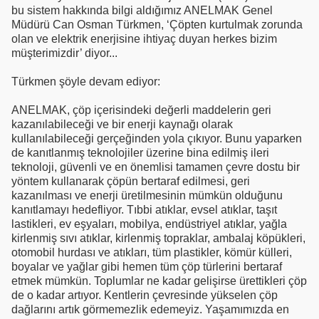
bu sistem hakkında bilgi aldığımız ANELMAK Genel
Müdürü Can Osman Türkmen, ‘Çöpten kurtulmak zorunda
olan ve elektrik enerjisine ihtiyaç duyan herkes bizim
müşterimizdir’ diyor...
Türkmen şöyle devam ediyor:
ANELMAK, çöp içerisindeki değerli maddelerin geri
kazanılabileceği ve bir enerji kaynağı olarak
kullanılabileceği gerçeğinden yola çıkıyor. Bunu yaparken
de kanıtlanmış teknolojiler üzerine bina edilmiş ileri
teknoloji, güvenli ve en önemlisi tamamen çevre dostu bir
yöntem kullanarak çöpün bertaraf edilmesi, geri
kazanılması ve enerji üretilmesinin mümkün olduğunu
kanıtlamayı hedefliyor. Tıbbi atıklar, evsel atıklar, taşıt
lastikleri, ev eşyaları, mobilya, endüstriyel atıklar, yağla
kirlenmiş sıvı atıklar, kirlenmiş topraklar, ambalaj köpükleri,
otomobil hurdası ve atıkları, tüm plastikler, kömür külleri,
boyalar ve yağlar gibi hemen tüm çöp türlerini bertaraf
etmek mümkün. Toplumlar ne kadar gelişirse ürettikleri çöp
de o kadar artıyor. Kentlerin çevresinde yükselen çöp
dağlarını artık görmemezlik edemeyiz. Yaşamımızda en