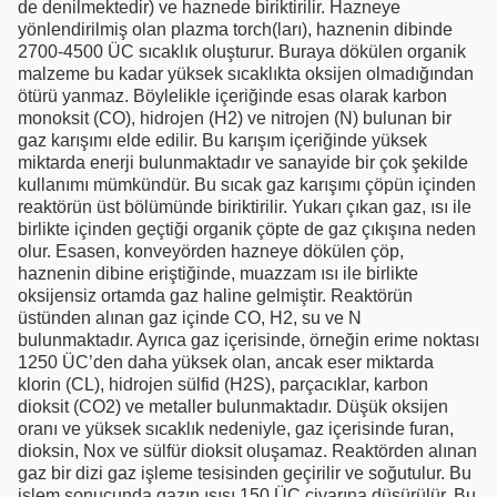
de denilmektedir) ve haznede biriktirilir. Hazneye
yönlendirilmiş olan plazma torch(ları), haznenin dibinde
2700-4500 ÜC sıcaklık oluşturur. Buraya dökülen organik
malzeme bu kadar yüksek sıcaklıkta oksijen olmadığından
ötürü yanmaz. Böylelikle içeriğinde esas olarak karbon
monoksit (CO), hidrojen (H2) ve nitrojen (N) bulunan bir
gaz karışımı elde edilir. Bu karışım içeriğinde yüksek
miktarda enerji bulunmaktadır ve sanayide bir çok şekilde
kullanımı mümkündür. Bu sıcak gaz karışımı çöpün içinden
reaktörün üst bölümünde biriktirilir. Yukarı çıkan gaz, ısı ile
birlikte içinden geçtiği organik çöpte de gaz çıkışına neden
olur. Esasen, konveyörden hazneye dökülen çöp,
haznenin dibine eriştiğinde, muazzam ısı ile birlikte
oksijensiz ortamda gaz haline gelmiştir. Reaktörün
üstünden alınan gaz içinde CO, H2, su ve N
bulunmaktadır. Ayrıca gaz içerisinde, örneğin erime noktası
1250 ÜC’den daha yüksek olan, ancak eser miktarda
klorin (CL), hidrojen sülfid (H2S), parçacıklar, karbon
dioksit (CO2) ve metaller bulunmaktadır. Düşük oksijen
oranı ve yüksek sıcaklık nedeniyle, gaz içerisinde furan,
dioksin, Nox ve sülfür dioksit oluşamaz. Reaktörden alınan
gaz bir dizi gaz işleme tesisinden geçirilir ve soğutulur. Bu
işlem sonucunda gazın ısısı 150 ÜC civarına düşürülür. Bu