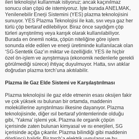
ileri teknolojiyi kullanmak istiyoruz; ancak kaçınılmaz
sonucu olan çöpü de istemiyoruz. İşte burada ANELMAK,
Yenilenebilir Enerji Sistemini (YES) plazma teknolojisini
sunuyor. YES Plazma Teknolojisi ile katı, sıvı veya gaz her
türlü çöp bertaraf edilebiliyor. Biraz önce saydığım çöp
türleri ayrıştırılmış veya karışık olarak kullanılabiliyor.
Burada en önemli nokta, çöpün niteliğine göre işlem
sonunda elde edilen ve enerji üretiminde kullanılacak olan
‘SG-Sentetik Gaz’ın miktar ve özelliğidir. YES ile hiçbir
özel ön-işlem ve ayrıştırmaya (ekonomik nedenlerle gerekli
görülmediği sürece) ihtiyaç duyulmuyor. Hatta, sıvı atıklar
doğrudan plazma torch’una akıtılabilir.
Plazma ile Gaz Elde Sistemi ve Karşılaştırılması
Plazma teknolojisi ile gaz elde etmenin esası oksijen fakir
ve çok yüksek ısı bulunan bir ortamda, maddenin
moleküllerine ayrıştırılması ilkesine dayanıyor. Plazma
teknolojisinde, diğer ısıl bertaraf yöntemlerinde olduğu
gibi, ‘Yakma’ işlemi yok. Plazma ile organik çöpün
içerisinde zaten bulunan kimyasal ve ısı enerjileri, SG
içerisinde açığa çıkarılır. Plazma bilindiği gibi maddenin
dördüncü halidir. Bir torch’a elektrik uygulanır ve bu