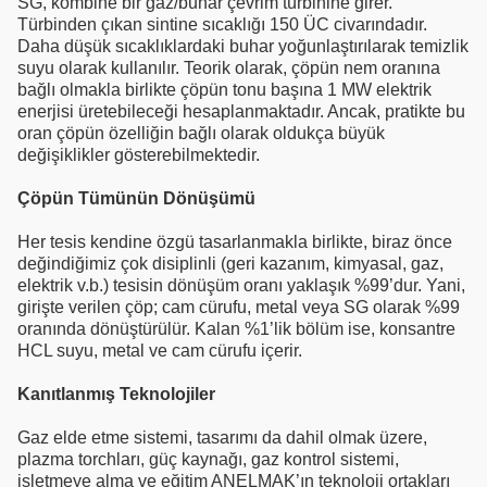
SG, kombine bir gaz/buhar çevrim türbinine girer.
Türbinden çıkan sintine sıcaklığı 150 ÜC civarındadır.
Daha düşük sıcaklıklardaki buhar yoğunlaştırılarak temizlik
suyu olarak kullanılır. Teorik olarak, çöpün nem oranına
bağlı olmakla birlikte çöpün tonu başına 1 MW elektrik
enerjisi üretebileceği hesaplanmaktadır. Ancak, pratikte bu
oran çöpün özelliğin bağlı olarak oldukça büyük
değişiklikler gösterebilmektedir.
Çöpün Tümünün Dönüşümü
Her tesis kendine özgü tasarlanmakla birlikte, biraz önce
değindiğimiz çok disiplinli (geri kazanım, kimyasal, gaz,
elektrik v.b.) tesisin dönüşüm oranı yaklaşık %99’dur. Yani,
girişte verilen çöp; cam cürufu, metal veya SG olarak %99
oranında dönüştürülür. Kalan %1’lik bölüm ise, konsantre
HCL suyu, metal ve cam cürufu içerir.
Kanıtlanmış Teknolojiler
Gaz elde etme sistemi, tasarımı da dahil olmak üzere,
plazma torchları, güç kaynağı, gaz kontrol sistemi,
işletmeye alma ve eğitim ANELMAK’ın teknoloji ortakları