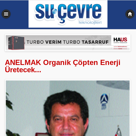
0,396 sn
ANELMAK Organik Çöpten Enerji
Üretecek...