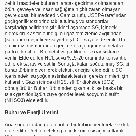
zehirli maddeler bulunan, ancak geçirimsiz olmasından
ötürü çevreye ve insan sağlığına hiçbir zararı olmayan
çevre dostu bir maddedir. Cam cürufu, USEPA tarafından
geçirgenlik testlerine tabi tutulmuş ve standartları
karşıladığı belirlenmiştir. İkinci aşamada SG, içindeki
hidroklorük asitin alındığı bir gaz temizleme aygıtından
(scrubber) geçirilir ve seyrelmiş HCL suyu elde edilir. Bu
su bir dizi membrandan geçirilerek içeriğindeki metal ve
partiküller alınır. Bu metal ve partiküller tekrar sisteme
verilir. Elde edilen HCL suyu %15-20 oranında konsantre
edilerek sanayiye satılır. Sonuçta kalan soğutulmuş SG, bir
buhar türbinine verilerek elektrik enerjisi elde edilir. SG
içerisindeki su yoğunlaştırılarak tesisin gereksinimleri için
kullanılır. Gazın içindeki H2S, sülfür diokside (SO2)
dönüştürülür. Buhar türbininden çıkan atık ise başka bir
ıslak gaz dönüştürücüye gönderilerek sodyum bisülfit
(NHSO3) elde edilir.
Buhar ve Enerji Üretimi
Ana soğutucudan gelen buhar bir türbine verilerek elektrik
elde edilir. Üretilen elektriğin bir kısmı tesis için kullanılır.