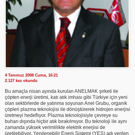
4 Temmuz 2008 Cuma, 16:21
2.127
kez okundu
Bu amaçla nisan ayında kurulan ANELMAK şirketi ile
çöpten enerji üretimi, katı atık imhası gibi Türkiye için yeni
olan sektörlerde de yatırıma soyunan Anel Grubu, organik
çöpleri plazma teknolojisi ile dönüştürerek hidrojen enerjisi
üretmeyi hedefliyor. Plazma teknolojisiyle çevreye su
buharı dışında hiçbir atık bırakılmıyor. Bu teknoloji ile aynı
zamanda yüksek verimlilikte elektrik enerjisi de
üretilebiliyor. Yenilenebilir Enerji Sistemi (YES) adı verilen