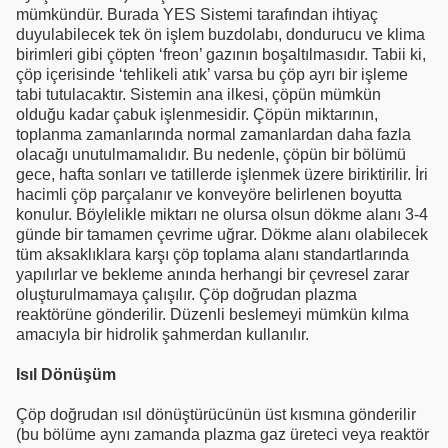
mümkündür. Burada YES Sistemi tarafından ihtiyaç
duyulabilecek tek ön işlem buzdolabı, dondurucu ve klima
birimleri gibi çöpten ‘freon’ gazının boşaltılmasıdır. Tabii ki,
çöp içerisinde ‘tehlikeli atık’ varsa bu çöp ayrı bir işleme
tabi tutulacaktır. Sistemin ana ilkesi, çöpün mümkün
olduğu kadar çabuk işlenmesidir. Çöpün miktarının,
toplanma zamanlarında normal zamanlardan daha fazla
olacağı unutulmamalıdır. Bu nedenle, çöpün bir bölümü
gece, hafta sonları ve tatillerde işlenmek üzere biriktirilir. İri
hacimli çöp parçalanır ve konveyöre belirlenen boyutta
konulur. Böylelikle miktarı ne olursa olsun dökme alanı 3-4
günde bir tamamen çevrime uğrar. Dökme alanı olabilecek
tüm aksaklıklara karşı çöp toplama alanı standartlarında
yapılırlar ve bekleme anında herhangi bir çevresel zarar
oluşturulmamaya çalışılır. Çöp doğrudan plazma
reaktörüne gönderilir. Düzenli beslemeyi mümkün kılma
amacıyla bir hidrolik şahmerdan kullanılır.
Isıl Dönüşüm
Çöp doğrudan ısıl dönüştürücünün üst kısmına gönderilir
(bu bölüme aynı zamanda plazma gaz üreteci veya reaktör