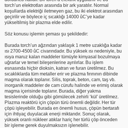
torch’un elektrotları arasında bir ark yaratılır. Normal
koşullarda elektriği iletmeyen gaz, bu iki elektrot arasından
geçirilir ve böylece iç sıcaklığı 14000 ûC’ye kadar
yükseltilmiş bir plazma elde edilir.
Söz konusu işlemin şeması şu şekildedir:
Burada torch’un ağzından yaklaşık 1 metre uzaklığa kadar
ısı 2700-4500 ûC civarındadır. Bu yüksek ısı nedeniyle, bu
ısıya maruz kalan maddeler tümüyle kimyasal bozulmaya
uğrarlar ve temel bileşenlerine ayrılırlar. Bu işlem
esnasında hiçbir dioksin, katran ve furan üretilmez. Bu
sıcaklıklarda tüm metaller erir ve plazma fırınının dibinde
magma olarak toplanır. Silis, toprak, beton, cam, taş vb.
inorganik maddeler de cam cürufu halinde ve erimiş olarak
magma içerisinde toplanır. Burada, diğer yakma
tesislerinde olduğu gibi gömülecek zehirli ‘kül’ üretilmez.
Plazma reaktörü için çöpün türü önemli değildir. Her tür
çöpü işleyebilir. Burada en önemli husus, çöpün bertarafı
için ihtiyaç duyulacak enerji miktarıdır. Sonuç olarak,
yüksek oranlı nükleer atıklar hariç her türlü çöp önceden
bir işleme gerek duyulmaksızın işlenebilir.