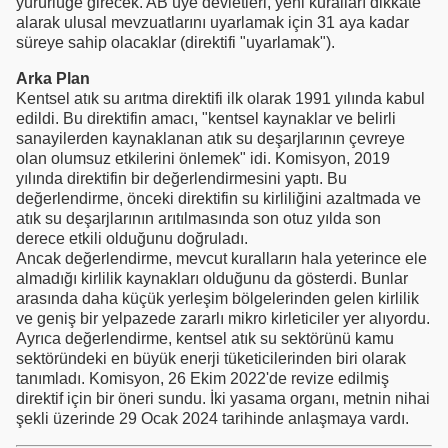
yürürlüğe girecek. AB üye devletleri, yeni kuralları dikkate
alarak ulusal mevzuatlarını uyarlamak için 31 aya kadar
süreye sahip olacaklar (direktifi "uyarlamak").
Arka Plan
Kentsel atık su arıtma direktifi ilk olarak 1991 yılında kabul
edildi. Bu direktifin amacı, "kentsel kaynaklar ve belirli
sanayilerden kaynaklanan atık su deşarjlarının çevreye
olan olumsuz etkilerini önlemek" idi. Komisyon, 2019
yılında direktifin bir değerlendirmesini yaptı. Bu
değerlendirme, önceki direktifin su kirliliğini azaltmada ve
atık su deşarjlarının arıtılmasında son otuz yılda son
derece etkili olduğunu doğruladı.
Ancak değerlendirme, mevcut kuralların hala yeterince ele
almadığı kirlilik kaynakları olduğunu da gösterdi. Bunlar
arasında daha küçük yerleşim bölgelerinden gelen kirlilik
ve geniş bir yelpazede zararlı mikro kirleticiler yer alıyordu.
Ayrıca değerlendirme, kentsel atık su sektörünü kamu
sektöründeki en büyük enerji tüketicilerinden biri olarak
tanımladı. Komisyon, 26 Ekim 2022'de revize edilmiş
direktif için bir öneri sundu. İki yasama organı, metnin nihai
şekli üzerinde 29 Ocak 2024 tarihinde anlaşmaya vardı.