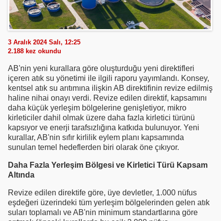
3 Aralık 2024 Salı, 12:25
2.188
kez okundu
AB'nin yeni kurallara göre oluşturduğu yeni direktifleri
içeren atık su yönetimi ile ilgili raporu yayımlandı. Konsey,
kentsel atık su arıtımına ilişkin AB direktifinin revize edilmiş
haline nihai onayı verdi. Revize edilen direktif, kapsamını
daha küçük yerleşim bölgelerine genişletiyor, mikro
kirleticiler dahil olmak üzere daha fazla kirletici türünü
kapsıyor ve enerji tarafsızlığına katkıda bulunuyor. Yeni
kurallar, AB'nin sıfır kirlilik eylem planı kapsamında
sunulan temel hedeflerden biri olarak öne çıkıyor.
Daha Fazla Yerleşim Bölgesi ve Kirletici Türü Kapsam
Altında
Revize edilen direktife göre, üye devletler, 1.000 nüfus
eşdeğeri üzerindeki tüm yerleşim bölgelerinden gelen atık
suları toplamalı ve AB'nin minimum standartlarına göre