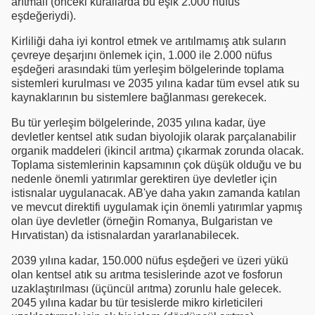
arıtmalı (önceki kurallarda bu eşik 2.000 nüfus
eşdeğeriydi).
Kirliliği daha iyi kontrol etmek ve arıtılmamış atık suların
çevreye deşarjını önlemek için, 1.000 ile 2.000 nüfus
eşdeğeri arasındaki tüm yerleşim bölgelerinde toplama
sistemleri kurulması ve 2035 yılına kadar tüm evsel atık su
kaynaklarının bu sistemlere bağlanması gerekecek.
Bu tür yerleşim bölgelerinde, 2035 yılına kadar, üye
devletler kentsel atık sudan biyolojik olarak parçalanabilir
organik maddeleri (ikincil arıtma) çıkarmak zorunda olacak.
Toplama sistemlerinin kapsamının çok düşük olduğu ve bu
nedenle önemli yatırımlar gerektiren üye devletler için
istisnalar uygulanacak. AB'ye daha yakın zamanda katılan
ve mevcut direktifi uygulamak için önemli yatırımlar yapmış
olan üye devletler (örneğin Romanya, Bulgaristan ve
Hırvatistan) da istisnalardan yararlanabilecek.
2039 yılına kadar, 150.000 nüfus eşdeğeri ve üzeri yükü
olan kentsel atık su arıtma tesislerinde azot ve fosforun
uzaklaştırılması (üçüncül arıtma) zorunlu hale gelecek.
2045 yılına kadar bu tür tesislerde mikro kirleticileri