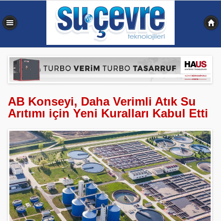
0,355 sn
AB Konseyi, Daha Verimli Atık Su
Arıtımı için Yeni Kuralları Kabul Etti