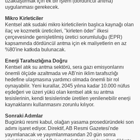
uzaklaştırmak için ek bir işlem (dördüncül arıtma)
uygulanması gerekecek.
Mikro Kirleticiler
Kentsel atık sudaki mikro kirleticilerin başlıca kaynağı olan
ilaç ve kozmetik üreticileri, "kirleten öder" ilkesi
çerçevesinde genişletilmiş üretici sorumluluğu (EPR)
kapsamında dördüncül arıtma için ek maliyetlerin en az
%80'ine katkıda bulunacak.
Enerji Tarafsızlığına Doğru
Kentsel atık su arıtma sektörü, sera gazı emisyonlarını
önemli ölçüde azaltmada ve AB'nin iklim tarafsızlığı
hedefine ulaşmasına yardımcı olmada önemli bir rol
oynayabilir. Yeni kurallar, 2045 yılına kadar 10.000 nüfus
eşdeğeri ve üzeri yükü olan kentsel atık su arıtma
tesislerinin, kendi tesislerinde üretilen yenilenebilir enerji
kaynaklarını kullanmasını zorunlu kılıyor.
Sonraki Adımlar
Bugünkü resmi kabul, olağan yasama prosedüründeki son
adımı işaret ediyor. Direktif, AB Resmi Gazetesi'nde
yayımlanacak ve yayımlanmasından 20 gün sonra