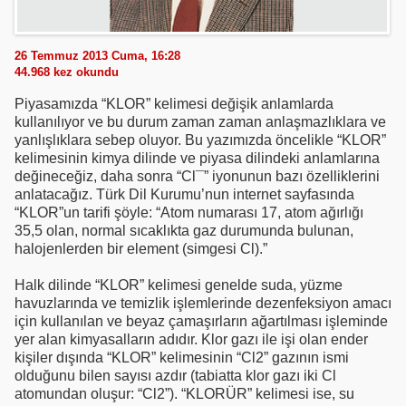
26 Temmuz 2013 Cuma, 16:28
44.968
kez okundu
Piyasamızda “KLOR” kelimesi değişik anlamlarda
kullanılıyor ve bu durum zaman zaman anlaşmazlıklara ve
yanlışlıklara sebep oluyor. Bu yazımızda öncelikle “KLOR”
kelimesinin kimya dilinde ve piyasa dilindeki anlamlarına
değineceğiz, daha sonra “Cl¯” iyonunun bazı özelliklerini
anlatacağız. Türk Dil Kurumu’nun internet sayfasında
“KLOR”un tarifi şöyle: “Atom numarası 17, atom ağırlığı
35,5 olan, normal sıcaklıkta gaz durumunda bulunan,
halojenlerden bir element (simgesi Cl).”
Halk dilinde “KLOR” kelimesi genelde suda, yüzme
havuzlarında ve temizlik işlemlerinde dezenfeksiyon amacı
için kullanılan ve beyaz çamaşırların ağartılması işleminde
yer alan kimyasalların adıdır. Klor gazı ile işi olan ender
kişiler dışında “KLOR” kelimesinin “Cl2” gazının ismi
olduğunu bilen sayısı azdır (tabiatta klor gazı iki Cl
atomundan oluşur: “Cl2”). “KLORÜR” kelimesi ise, su