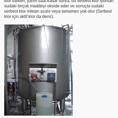
klor varken, yarım saat kadar sonra, bu serbest klor iyonları
sudaki birçok maddeyi okside eder ve sonuçta sudaki
serbest klor miktarı azalır veya tamamen yok olur (Serbest
klor için aktif klor da denir).