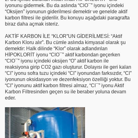
iyonunu gidermek. Bu da aslında “ClO¯” iyonu içindeki
“Oksijen” iyonunun giderilmesi demektir ve genelde aktif
karbon filtresi ile giderilir. Bu konuyu aşağıdaki paragrafta
biraz daha açmak isteriz.
AKTİF KARBON İLE “KLOR”UN GİDERİLMESİ: “Aktif
Karbon Kloru alır”. Bu cümle aslında kimyasal olarak şu
demektir: Halk dilinde “Klor” olarak adlandırılan
HİPOKLORİT iyonu “ClO¯” aktif karbondan geçerken
“ClO¯” iyonu içindeki oksijen “O” aktif karbon ile
reaksiyona girip CO2 gazı oluşturur. Dolayısı ile geri kalan
“Cl” iyonu sofra tuzu içindeki “Cl” iyonundan farksızdır, “Cl”
iyonunun oksidasyon ve dezenfeksiyon özelliği yoktur. Bu
“Cl” iyonunu aktif karbon filtresi almaz, “Cl¯” iyonu Aktif
Karbon Filtresinden geçen su ile beraber yoluna devam
eder.