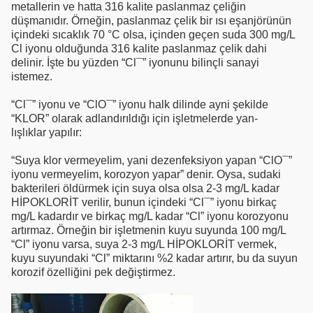
metallerin ve hatta 316 kalite paslanmaz çeliğin
düşmanıdır. Örneğin, paslanmaz çelik bir ısı eşanjörünün
içindeki sıcaklık 70 °C olsa, içinden geçen suda 300 mg/L
Cl iyonu olduğunda 316 kalite paslanmaz çelik dahi
delinir. İşte bu yüzden “Cl¯” iyonunu bilinçli sanayi
istemez.
“Cl¯” iyonu ve “ClO¯” iyonu halk dilinde ayni şekilde
“KLOR” olarak adlandırıldığı için işletmelerde yan-
lışlıklar yapılır:
“Suya klor vermeyelim, yani dezenfeksiyon yapan “ClO¯”
iyonu vermeyelim, korozyon yapar” denir. Oysa, sudaki
bakterileri öldürmek için suya olsa olsa 2-3 mg/L kadar
HİPOKLORİT verilir, bunun içindeki “Cl¯” iyonu birkaç
mg/L kadardır ve birkaç mg/L kadar “Cl” iyonu korozyonu
artırmaz. Örneğin bir işletmenin kuyu suyunda 100 mg/L
“Cl” iyonu varsa, suya 2-3 mg/L HİPOKLORİT vermek,
kuyu suyundaki “Cl” miktarını %2 kadar artırır, bu da suyun
korozif özelliğini pek değiştirmez.