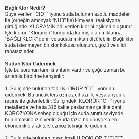
Bağlı Klor Nedir?
Suya verilen “ClO¯” iyonu suda bulunan azotlu maddeler
ile (örneğin amonyak “NH3” ile) kimyasal reaksiyona
girdiğinde, KLORAMİN adı verilen klor bileşikleri oluşturur.
İşte klorun “Kloramin” formunda kalmış olan miktarına
“BAĞLI KLOR” denir ve sudaki miktarı ölçülebilir. Bağlı klor
suda istenmeyen bir klor kokusu oluşturur, gözü ve cildi
rahatsız eder.
Sudan Klor Gidermek
İşte bu sorunun tam iki anlamı vardır ve çoğu zaman bu
anlamla birbirine karıştırılır:
1. Su içinde bulunan tabii KLORÜR “Cl¯” iyonunu
gidermek. Bu ancak ters ozmoz cihazı ile veya anyonik
reçine ile giderilebilir. Su içindeki KLORÜR “Cl¯” iyonu
metallerde ve hatta 316 kalite paslanmaz çelikte dahi
KOROZYONA sebep olduğu için suda sınırlı seviyede
bulunmasına izin verilir. Suda fazla bulunuyorsa en
ekonomik olarak ters ozmoz tekniği ile giderilir.
2. Su içinde bulunan insan imali HİPOKLORİT “ClO¯”