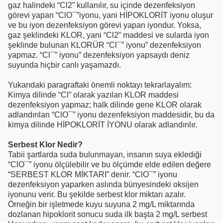
gaz halindeki “Cl2” kullanılır, su içinde dezenfeksiyon
görevi yapan “ClO¯”iyonu, yani HİPOKLORİT iyonu oluşur
ve bu iyon dezenfeksiyon görevi yapan iyondur. Yoksa,
gaz şeklindeki KLOR, yani “Cl2” maddesi ve sularda iyon
şeklinde bulunan KLORÜR “Cl¯” iyonu” dezenfeksiyon
yapmaz. “Cl¯” iyonu” dezenfeksiyon yapsaydı deniz
suyunda hiçbir canlı yaşamazdı.
Yukarıdaki paragraftaki önemli noktayı tekrarlayalım:
Kimya dilinde “Cl” olarak yazılan KLOR maddesi
dezenfeksiyon yapmaz; halk dilinde gene KLOR olarak
adlandırılan “ClO¯” iyonu dezenfeksiyon maddesidir, bu da
kimya dilinde HİPOKLORİT İYONU olarak adlandırılır.
Serbest Klor Nedir?
Tabii şartlarda suda bulunmayan, insanın suya eklediği
“ClO¯” iyonu ölçülebilir ve bu ölçümde elde edilen değere
“SERBEST KLOR MİKTARI” denir. “ClO¯” iyonu
dezenfeksiyon yaparken aslında bünyesindeki oksijen
iyonunu verir. Bu şekilde serbest klor miktarı azalır.
Örneğin bir işletmede kuyu suyuna 2 mg/L miktarında
dozlanan hipoklorit sonucu suda ilk başta 2 mg/L serbest