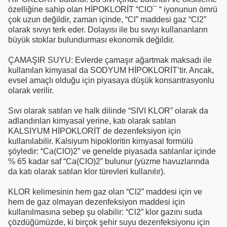
özelliğine sahip olan HİPOKLORİT “ClO¯ “ iyonunun ömrü
çok uzun değildir, zaman içinde, “Cl” maddesi gaz “Cl2”
olarak sıvıyı terk eder. Dolayısı ile bu sıvıyı kullananların
büyük stoklar bulundurması ekonomik değildir.
ÇAMAŞIR SUYU: Evlerde çamaşır ağartmak maksadı ile
kullanılan kimyasal da SODYUM HİPOKLORİT’tir. Ancak,
evsel amaçlı olduğu için piyasaya düşük konsantrasyonlu
olarak verilir.
Sıvı olarak satılan ve halk dilinde “SIVI KLOR” olarak da
adlandırılan kimyasal yerine, katı olarak satılan
KALSIYUM HİPOKLORİT de dezenfeksiyon için
kullanılabilir. Kalsiyum hipokloritin kimyasal formülü
şöyledir: “Ca(ClO)2” ve genelde piyasada satılanlar içinde
% 65 kadar saf “Ca(ClO)2” bulunur (yüzme havuzlarında
da katı olarak satılan klor türevleri kullanılır).
KLOR kelimesinin hem gaz olan “Cl2” maddesi için ve
hem de gaz olmayan dezenfeksiyon maddesi için
kullanılmasına sebep şu olabilir: “Cl2” klor gazını suda
çözdüğümüzde, ki birçok şehir suyu dezenfeksiyonu için