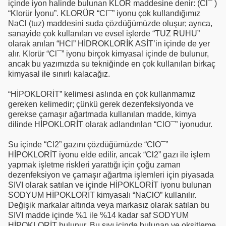
içinde iyon halinde bulunan KLOR maddesine denir: (Cl¯ )
“Klorür İyonu”. KLORÜR “Cl¯” iyonu çok kullandığımız
NaCl (tuz) maddesini suda çözdüğümüzde oluşur; ayrıca,
sanayide çok kullanılan ve evsel işlerde “TUZ RUHU”
olarak anılan “HCl” HİDROKLORİK ASİT’in içinde de yer
alır. Klorür “Cl¯” iyonu birçok kimyasal içinde de bulunur,
ancak bu yazımızda su tekniğinde en çok kullanılan birkaç
kimyasal ile sınırlı kalacağız.
“HİPOKLORİT” kelimesi aslında en çok kullanmamız
gereken kelimedir; çünkü gerek dezenfeksiyonda ve
gerekse çamaşır ağartmada kullanılan madde, kimya
dilinde HİPOKLORİT olarak adlandırılan “ClO¯” iyonudur.
Su içinde “Cl2” gazını çözdüğümüzde “ClO¯”
HİPOKLORİT iyonu elde edilir, ancak “Cl2” gazı ile işlem
yapmak işletme riskleri yarattığı için çoğu zaman
dezenfeksiyon ve çamaşır ağartma işlemleri için piyasada
SIVI olarak satılan ve içinde HİPOKLORİT iyonu bulunan
SODYUM HİPOKLORİT kimyasalı “NaClO” kullanılır.
Değişik markalar altında veya markasız olarak satılan bu
SIVI madde içinde %1 ile %14 kadar saf SODYUM
HİPOKLORİT bulunur. Bu sıvı içinde bulunan ve oksitleme