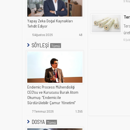
9 Ni
Ter
Yapay Zeka Doğal Kaynakları
Ter
Tehdit Ediyor
üre
6 Ağustos 2026
48
6 Şub
SÖYLEŞİ
Endemic Process Mühendisliği
CEO'su ve Kurucusu Burak Atom
Okumuş: "Endemic ile
Sürdürülebilir Çamur Yönetimi"
7 Temmuz 2026
1.395
DOSYA