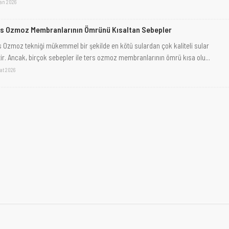
san 2026
s Ozmoz Membranlarının Ömrünü Kısaltan Sebepler
s Ozmoz tekniği mükemmel bir şekilde en kötü sulardan çok kaliteli sular
tir. Ancak, birçok sebepler ile ters ozmoz membranlarının ömrü kısa olu...
at 2026