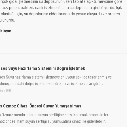
birçok gıda işletmesinin su deposunun üzeri tabiata açıktı, mevsime göre
toz, polen, bakteri, canlı işletmenin ana su deposuna girebiliyordu. Işık
oluştuğu için, su depolarının cidarlarında da yosun oluşurdu ve proses
ulunurdu.
ıklayın
ses Suyu Hazırlama Sistemini Doğru İşletmek
ses Suyu hazırlama sistemi işletmeye en uygun şekilde tasarlanmış ve
ulmuş olsa dahi doğru işletilmezse üretim ve işletme zarar görür. ...
ziran 2026
s Ozmoz Cihazı Öncesi Suyun Yumuşatılması
s Ozmoz membranlarını suyun sertliğine karşı korumak amacı ile ters
oz öncesi ham suyun sertliği su yumuşatma cihazı ile giderilebilir....