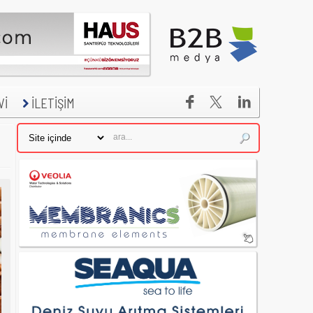


Vİ
İLETİŞİM