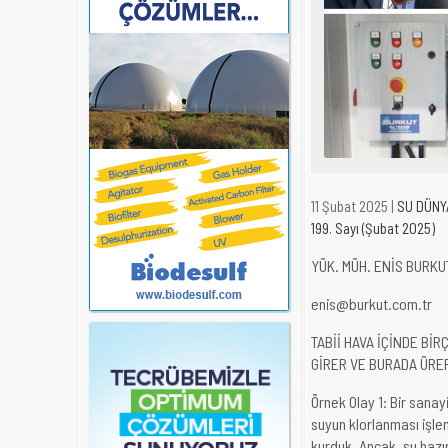
11 Şubat 2025 |
SU DÜNY
199. Sayı (Şubat 2025)
YÜK. MÜH. ENİS BURKU
enis@burkut.com.tr
TABİİ HAVA İÇİNDE Bİ
GİRER VE BURADA ÜRE
Örnek Olay 1: Bir sanay
suyun klorlanması işle
kurduk. Ancak, su haz