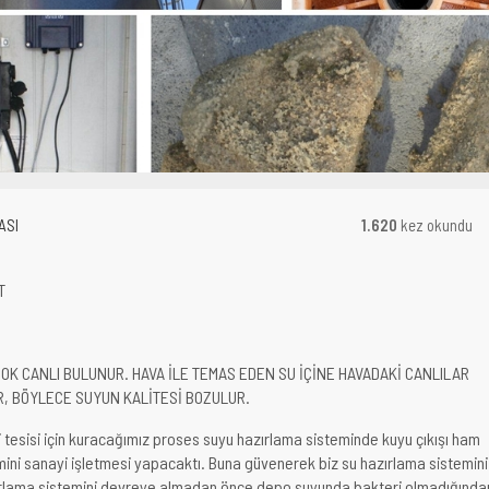
ASI
1.620
kez okundu
T
RÇOK CANLI BULUNUR. HAVA İLE TEMAS EDEN SU İÇİNE HAVADAKİ CANLILAR
R, BÖYLECE SUYUN KALİTESİ BOZULUR.
i tesisi için kuracağımız proses suyu hazırlama sisteminde kuyu çıkışı ham
mini sanayi işletmesi yapacaktı. Buna güvenerek biz su hazırlama sistemini
ırlama sistemini devreye almadan önce depo suyunda bakteri olmadığında