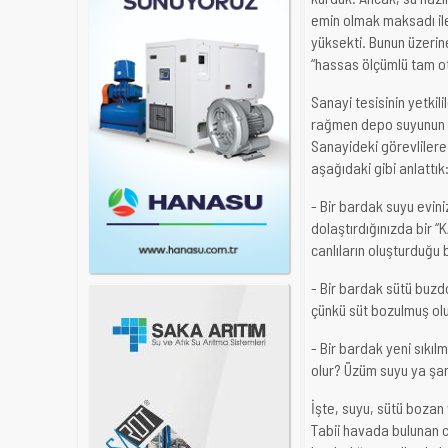
emin olmak maksadı ile
yüksekti. Bunun üzerin
“hassas ölçümlü tam ot
Sanayi tesisinin yetkili
rağmen depo suyunun b
Sanayideki görevlilere
aşağıdaki gibi anlattık
- Bir bardak suyu evin
dolaştırdığınızda bir 
canlıların oluşturduğu 
- Bir bardak sütü buzdo
çünkü süt bozulmuş olu
- Bir bardak yeni sıkı
olur? Üzüm suyu ya şar
İşte, suyu, sütü bozan
Tabii havada bulunan c