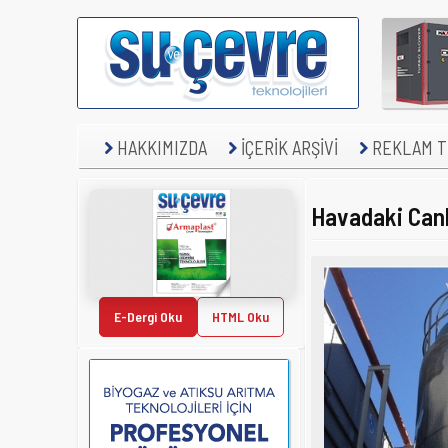
HAKKIMIZDA
İÇERİK ARŞİVİ
REKLAM TE
Havadaki Canlı
E-Dergi Oku
HTML Oku