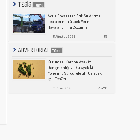
TESİS
Aqua Proses'ten Atık Su Arıtma
Tesislerine Yüksek Verimli
Havalandırma Çözümleri
5 Ağustos 2026
56
ADVERTORIAL
Kurumsal Karbon Ayak İzi
Danışmanlığı ve Su Ayak İzi
Yönetimi: Sürdürülebilir Gelecek
İçin EcoZero
11 Ocak 2025
3.420