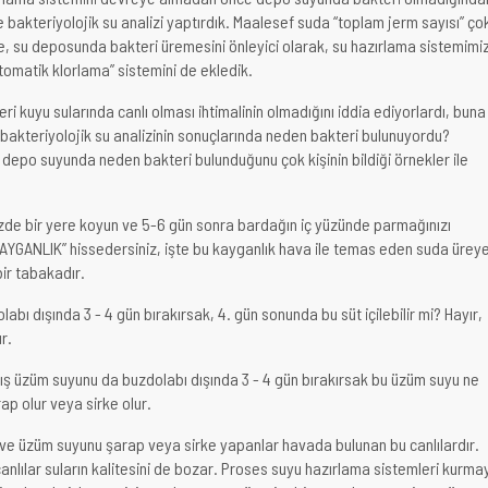
 bakteriyolojik su analizi yaptırdık. Maalesef suda “toplam jerm sayısı” ço
e, su deposunda bakteri üremesini önleyici olarak, su hazırlama sistemimi
omatik klorlama” sistemini de ekledik.
leri kuyu sularında canlı olması ihtimalinin olmadığını iddia ediyorlardı, buna
akteriyolojik su analizinin sonuçlarında neden bakteri bulunuyordu?
 depo suyunda neden bakteri bulunduğunu çok kişinin bildiği örnekler ile
:
izde bir yere koyun ve 5-6 gün sonra bardağın iç yüzünde parmağınızı
“KAYGANLIK” hissedersiniz, işte bu kayganlık hava ile temas eden suda ürey
bir tabakadır.
labı dışında 3 - 4 gün bırakırsak, 4. gün sonunda bu süt içilebilir mi? Hayır,
r.
lmış üzüm suyunu da buzdolabı dışında 3 - 4 gün bırakırsak bu üzüm suyu ne
ap olur veya sirke olur.
 ve üzüm suyunu şarap veya sirke yapanlar havada bulunan bu canlılardır.
anlılar suların kalitesini de bozar. Proses suyu hazırlama sistemleri kurma