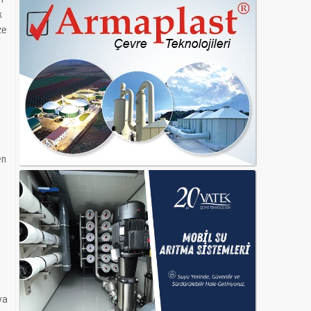
k
ze
en
ya