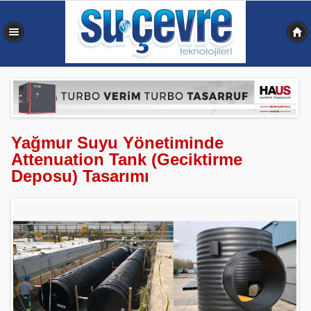
0,346 sn
Yağmur Suyu Yönetiminde
Attenuation Tank (Geciktirme
Deposu) Tasarımı