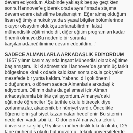
devam ediyordum. Akabinde yaklaşık beş ay geçtikten
sonra Hannover’e giderek orada aynı firmada stajıma
devam ederek tahsilime başlamıştım. Eğer almış olduğum
lisan eğitimiyle hukuk ya da siyasal bilgiler bölümlerinde
okuyor olsaydım oldukça zorlanabilirdim, fakat
mühendislik eğitiminde dil, diğer eğitim programları kadar
önemli olmuyor.Bu nedenle bir sorunla
karşılamadaneğitimime devam edebildim...”
SADECE ALMANLARLA ARKADAŞLIK EDİYORDUM
“1957 yılının kasım ayında İnşaat Mühendisi olarak eğitime
başlamıştım. İlk iki sömestirde Hannover’de şehrin üç farklı
bölgesinde kiralık odada kaldıktan sonra okula çok yakın
mesafede bir yurtta kaldım. Yabancı dil çok önemli
olduğundan, o dönem sadece Almanlarla arkadaşlık
ediyordum. Dilimin daha da gelişmesi için Alman
arkadaşlarımla birlikte çalışıyordum. Almanya’daki
eğitimde öğrenciler ‘Şu tarihte okulu bitirecek’ diye
zorlanmazlar, akademik bir hürriyet vardır. Öncelikle
öğrencilerin şahsiyet kazanmaları hedeflenir. Bu sitemin
nedenleri vardı tabii ki... O dönem Almanya’da teknik
üniversite karşılığı, 9 yüksek mühendislik teknik okulu, 125
tane mühendis okulu bulunuyordu. Teknik üniversitelerde