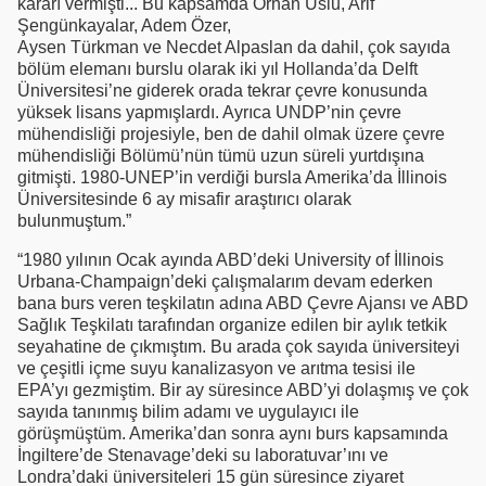
kararı vermişti... Bu kapsamda Orhan Uslu, Arif
Şengünkayalar, Adem Özer,
Aysen Türkman ve Necdet Alpaslan da dahil, çok sayıda
bölüm elemanı burslu olarak iki yıl Hollanda’da Delft
Üniversitesi’ne giderek orada tekrar çevre konusunda
yüksek lisans yapmışlardı. Ayrıca UNDP’nin çevre
mühendisliği projesiyle, ben de dahil olmak üzere çevre
mühendisliği Bölümü’nün tümü uzun süreli yurtdışına
gitmişti. 1980-UNEP’in verdiği bursla Amerika’da İllinois
Üniversitesinde 6 ay misafir araştırıcı olarak
bulunmuştum.”
“1980 yılının Ocak ayında ABD’deki University of İllinois
Urbana-Champaign’deki çalışmalarım devam ederken
bana burs veren teşkilatın adına ABD Çevre Ajansı ve ABD
Sağlık Teşkilatı tarafından organize edilen bir aylık tetkik
seyahatine de çıkmıştım. Bu arada çok sayıda üniversiteyi
ve çeşitli içme suyu kanalizasyon ve arıtma tesisi ile
EPA’yı gezmiştim. Bir ay süresince ABD’yi dolaşmış ve çok
sayıda tanınmış bilim adamı ve uygulayıcı ile
görüşmüştüm. Amerika’dan sonra aynı burs kapsamında
İngiltere’de Stenavage’deki su laboratuvar’ını ve
Londra’daki üniversiteleri 15 gün süresince ziyaret