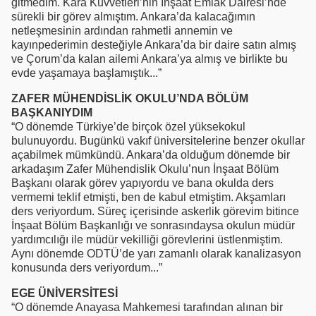
gitmedim. Kara Kuvvetleri’nin İnşaat Emlak Dairesi’nde
sürekli bir görev almıştım. Ankara’da kalacağımın
netleşmesinin ardından rahmetli annemin ve
kayınpederimin desteğiyle Ankara’da bir daire satın almış
ve Çorum’da kalan ailemi Ankara’ya almış ve birlikte bu
evde yaşamaya başlamıştık...”
ZAFER MÜHENDİSLİK OKULU’NDA BÖLÜM
BAŞKANIYDIM
“O dönemde Türkiye’de birçok özel yüksekokul
bulunuyordu. Bugünkü vakıf üniversitelerine benzer okullar
açabilmek mümkündü. Ankara’da olduğum dönemde bir
arkadaşım Zafer Mühendislik Okulu’nun İnşaat Bölüm
Başkanı olarak görev yapıyordu ve bana okulda ders
vermemi teklif etmişti, ben de kabul etmiştim. Akşamları
ders veriyordum. Süreç içerisinde askerlik görevim bitince
İnşaat Bölüm Başkanlığı ve sonrasındaysa okulun müdür
yardımcılığı ile müdür vekilliği görevlerini üstlenmiştim.
Aynı dönemde ODTÜ’de yarı zamanlı olarak kanalizasyon
konusunda ders veriyordum...”
EGE ÜNİVERSİTESİ
“O dönemde Anayasa Mahkemesi tarafından alınan bir