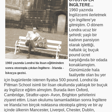
İNGİLTERE...
1960 yazında
İngilizcemi ilerletmek
için İngiltere’ye
gitmiştim. O dönem
Londra ucuz bir
şehirdi; yaşlı bir
kadının pansiyon
olarak işlettiği,
haftalık üç buçuk
pound ücret
karşılığında bir odada
1960 yazında Londra'da lisan eğitiminden
konaklamıştım.
sonra otostopla çıkılan İngiltere - İrlanda -
Günümüzde hala
İskoçya gezisi.
faaliyette olan bu yer
için bugünlerde istenen fiyatsa 500 pound. Londra’da
Pittman School isimli bir lisan okullunda yaklaşık bir buçuk
ay İngilizce eğitim almıştım. Burada iken Oxford,
Cambridge, Stratfor-upon- Avon, Brighton şehirlerini
ziyaret ettim. Lisan okulumu tamamladıktan sonra İngiltere
ve İrlanda’nın birçok noktasına otostopla gitmiş ve bir ay
içinde ülkenin Mancester, Liverpol, Chester, Dublin,