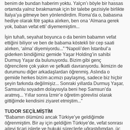
benim de bundan haberim yoktu. Yalçın’ı böyle bir hassas
ortamda yalnız bırakmamak için bir talebe gezisiyle birlikte
İtalya’ya gitmeye ben yönlendirdim. Roma’da o, babasına
hediye olarak fötr şapka alırken, ben ona ‘Almana gerek
yok, baban vefat etti’ diyememiştim...
İşin tuhafı, seyahat boyunca o da benim babamın vefat
ettiğini biliyor ve ben de babama köstekli bir cep saati
alırken, ‘alma’ diyemiyordu...” “Napoli’den İstanbul’a
giderken bindiğimiz gemide Yaşar Holding’in sahibi
Durmuş Yaşar da bulunuyordu. Bizim gibi genç
öğrencilere çok yakın ve şefkatli davranıyordu. İkimizin de
durumunu diğer arkadaşlardan öğrenmiş. Aslında o
gemide herkes bizim acımızı paylaşmış, sadece biz hiçbir
şeyin farkında değilmişiz... Sonraki yıllarda Durmuş Yaşar,
Samsunlu soyadım dolayısıyla beni hep Samsun’da
aratmış... Yıllar sonra İzmir’e öğretim görevlisi olarak
gittiğimde kendisini ziyaret etmiştim...”
TUDOR SEÇİLMİŞTİM
“Babamın ölümünü ancak Türkiye’ye geldiğimde
öğrenmiştim. Bir ay için geldiğim Türkiye’de, vefat sonrası
ailevi ticari işlerle ve hukuki süreçlerle uğraştığımdan, üç