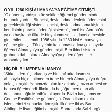
O YIL 1280 KİŞİ ALMANYA’YA EĞİTİME GİTMİŞTİ
“O dönem yurtdışına üç şekilde öğrenci gönderiminde
bulunuluyordu... Birincisi, devlet adına devletin ödemesini
gerçekleştirdiği sistem; ikincisi, devlet adına ama kişinin
kendisinin parasını ödediği sistem; üçüncü ise Avrupa’da
ya da başka bir ülkede bir yakınınızın sizi davet etmesiyle
gidilebilen sistemdi. 1956 yılında 1280 kişi Almanya’ya
eğitime gitmişti. Türkiye’nin kalkınması adına çok sayıda
öğrenci Almanya’ya gönderilmişti. Ben ikinci sistem
grubuna dahil olarak Almanya’ya giden öğrenciler
arasındaydım...”
HİÇ DİL BİLMEDEN ALMANYA...
“Sirkeci’den, üç arkadaş ve bir sınıf arkadaşımızın
ablasıyla hiç dil bilmeden trene binerek Almanya’ya doğru
yola çıkmıştık. Yanımızda olan kız arkadaşımızın annesi ve
babası öğretmendi. İlkokulda başöğretmen olan aile
dostlarının oğlu Münih’te okuyordu. Bizi o karşılamış ve
Goethe Enstitüsü’ne götürmüştü. Orada lisan okulu
işlemlerimizi sonuçlandırmıştık. İlk önce iki ay Bad
Aibling’de lisan eğitimi almıştık. Sonrasında Salzburg’a