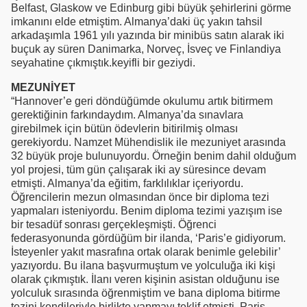
Belfast, Glaskow ve Edinburg gibi büyük şehirlerini görme
imkanını elde etmiştim. Almanya’daki üç yakın tahsil
arkadaşımla 1961 yılı yazında bir minibüs satın alarak iki
buçuk ay süren Danimarka, Norveç, İsveç ve Finlandiya
seyahatine çıkmıştık.keyifli bir geziydi.
MEZUNİYET
“Hannover’e geri döndüğümde okulumu artık bitirmem
gerektiğinin farkındaydım. Almanya’da sınavlara
girebilmek için bütün ödevlerin bitirilmiş olması
gerekiyordu. Namzet Mühendislik ile mezuniyet arasında
32 büyük proje bulunuyordu. Örneğin benim dahil olduğum
yol projesi, tüm gün çalışarak iki ay süresince devam
etmişti. Almanya’da eğitim, farklılıklar içeriyordu.
Öğrencilerin mezun olmasından önce bir diploma tezi
yapmaları isteniyordu. Benim diploma tezimi yazışım ise
bir tesadüf sonrası gerçekleşmişti. Öğrenci
federasyonunda gördüğüm bir ilanda, ‘Paris’e gidiyorum.
İsteyenler yakıt masrafına ortak olarak benimle gelebilir’
yazıyordu. Bu ilana başvurmuştum ve yolculuğa iki kişi
olarak çıkmıştık. İlanı veren kişinin asistan olduğunu ise
yolculuk sırasında öğrenmiştim ve bana diploma bitirme
tezini kendileriyle birlikte yapmayı teklif etmişti. Paris