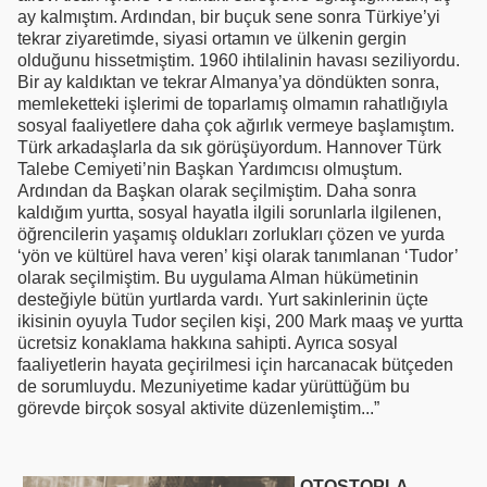
ay kalmıştım. Ardından, bir buçuk sene sonra Türkiye’yi
tekrar ziyaretimde, siyasi ortamın ve ülkenin gergin
olduğunu hissetmiştim. 1960 ihtilalinin havası seziliyordu.
Bir ay kaldıktan ve tekrar Almanya’ya döndükten sonra,
memleketteki işlerimi de toparlamış olmamın rahatlığıyla
sosyal faaliyetlere daha çok ağırlık vermeye başlamıştım.
Türk arkadaşlarla da sık görüşüyordum. Hannover Türk
Talebe Cemiyeti’nin Başkan Yardımcısı olmuştum.
Ardından da Başkan olarak seçilmiştim. Daha sonra
kaldığım yurtta, sosyal hayatla ilgili sorunlarla ilgilenen,
öğrencilerin yaşamış oldukları zorlukları çözen ve yurda
‘yön ve kültürel hava veren’ kişi olarak tanımlanan ‘Tudor’
olarak seçilmiştim. Bu uygulama Alman hükümetinin
desteğiyle bütün yurtlarda vardı. Yurt sakinlerinin üçte
ikisinin oyuyla Tudor seçilen kişi, 200 Mark maaş ve yurtta
ücretsiz konaklama hakkına sahipti. Ayrıca sosyal
faaliyetlerin hayata geçirilmesi için harcanacak bütçeden
de sorumluydu. Mezuniyetime kadar yürüttüğüm bu
görevde birçok sosyal aktivite düzenlemiştim...”
OTOSTOPLA