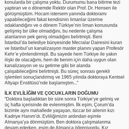
konularda bir çalışma yoktu. Durumumu bana bitirme tezi
yaptıran ve o dönemde Rektör olan Prof. Dr. Hensen ile
görüşmüştüm. Hocam istersem yanında doktoramı
yapabileceğimi fakat kendisinin limanlar üzerine
odaklandığını ve o dönem Türkiye’nin liman konusunda
gelişmiş bir ülke olmadığını, bu nedenle çalışma
alanlarının pek geniş olmadığını belirtmişti. Beni
İstanbul’da belediye bünyesinde Mecralar Dairesini kuran
ve İstanbul’un kanalizasyon master planını yapan Profesör
Kehr’e yönlendirmişti. Bu sayede hem Türkiye ile yakın
ilişki de olacağımı, hem de benim için daha uygun olan
kanalizasyon ve su getirme gibi bir alanda
çalışabileceğimi belirtmişti. Bu süreç sonrası gerekli
işlemleri sonuçlandırmış ve 1965 yılında doktoraya Kentsel
Altyapı Enstitüsü’nde başlamıştım...”
İLK EVLİLİĞİM VE ÇOCUKLARIN DOĞUMU
“Doktora başladıktan bir süre sonra Türkiye’ye gelmiş ve
üç hafta içerisinde de evlenmiştim. İlk eşim, Çorum’da
bizimle aynı mahallede yaşayan, tüccar bir ailenin kızı
Kadriye Hanım’dı. Evliliğimizin ardından eşimle
Almanya’ya dönmüştüm. Ben doktora çalışmalarıma
devam ederken, eşim de Almanca öğreniyordu. Kız