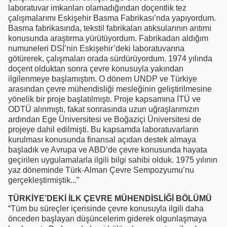
laboratuvar imkanları olamadığından doçentlik tez
çalışmalarımı Eskişehir Basma Fabrikası’nda yapıyordum.
Basma fabrikasında, tekstil fabrikaları atıksularının arıtımı
konusunda araştırma yürütüyordum. Fabrikadan aldığım
numuneleri DSİ’nin Eskişehir’deki laboratuvarına
götürerek, çalışmaları orada sürdürüyordum. 1974 yılında
doçent olduktan sonra çevre konusuyla yakından
ilgilenmeye başlamıştım. O dönem UNDP ve Türkiye
arasından çevre mühendisliği mesleğinin geliştirilmesine
yönelik bir proje başlatılmıştı. Proje kapsamına İTÜ ve
ODTÜ alınmıştı, fakat sonrasında uzun uğraşlarımızın
ardından Ege Üniversitesi ve Boğaziçi Üniversitesi de
projeye dahil edilmişti. Bu kapsamda laboratuvarların
kurulması konusunda finansal açıdan destek almaya
başladık ve Avrupa ve ABD’de çevre konusunda hayata
geçirilen uygulamalarla ilgili bilgi sahibi olduk. 1975 yılının
yaz döneminde Türk-Alman Çevre Sempozyumu’nu
gerçekleştirmiştik...”
TÜRKİYE’DEKİ İLK ÇEVRE MÜHENDİSLİĞİ BÖLÜMÜ
“Tüm bu süreçler içerisinde çevre konusuyla ilgili daha
önceden başlayan düşüncelerim giderek olgunlaşmaya