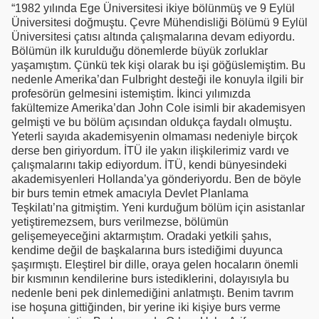
“1982 yılında Ege Üniversitesi ikiye bölünmüş ve 9 Eylül
Üniversitesi doğmuştu. Çevre Mühendisliği Bölümü 9 Eylül
Üniversitesi çatısı altında çalışmalarına devam ediyordu.
Bölümün ilk kurulduğu dönemlerde büyük zorluklar
yaşamıştım. Çünkü tek kişi olarak bu işi göğüslemiştim. Bu
nedenle Amerika’dan Fulbright desteği ile konuyla ilgili bir
profesörün gelmesini istemiştim. İkinci yılımızda
fakültemize Amerika’dan John Cole isimli bir akademisyen
gelmişti ve bu bölüm açısından oldukça faydalı olmuştu.
Yeterli sayıda akademisyenin olmaması nedeniyle birçok
derse ben giriyordum. İTÜ ile yakın ilişkilerimiz vardı ve
çalışmalarını takip ediyordum. İTÜ, kendi bünyesindeki
akademisyenleri Hollanda’ya gönderiyordu. Ben de böyle
bir burs temin etmek amacıyla Devlet Planlama
Teşkilatı’na gitmiştim. Yeni kurduğum bölüm için asistanlar
yetiştiremezsem, burs verilmezse, bölümün
gelişemeyeceğini aktarmıştım. Oradaki yetkili şahıs,
kendime değil de başkalarına burs istediğimi duyunca
şaşırmıştı. Eleştirel bir dille, oraya gelen hocaların önemli
bir kısmının kendilerine burs istediklerini, dolayısıyla bu
nedenle beni pek dinlemediğini anlatmıştı. Benim tavrım
ise hoşuna gittiğinden, bir yerine iki kişiye burs verme