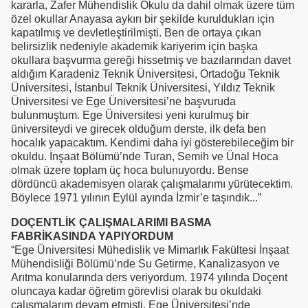
kararla, Zafer Mühendislik Okulu da dahil olmak üzere tüm
özel okullar Anayasa aykırı bir şekilde kuruldukları için
kapatılmış ve devletleştirilmişti. Ben de ortaya çıkan
belirsizlik nedeniyle akademik kariyerim için başka
okullara başvurma gereği hissetmiş ve bazılarından davet
aldığım Karadeniz Teknik Üniversitesi, Ortadoğu Teknik
Üniversitesi, İstanbul Teknik Üniversitesi, Yıldız Teknik
Üniversitesi ve Ege Üniversitesi’ne başvuruda
bulunmuştum. Ege Üniversitesi yeni kurulmuş bir
üniversiteydi ve girecek olduğum derste, ilk defa ben
hocalık yapacaktım. Kendimi daha iyi gösterebileceğim bir
okuldu. İnşaat Bölümü’nde Turan, Semih ve Ünal Hoca
olmak üzere toplam üç hoca bulunuyordu. Bense
dördüncü akademisyen olarak çalışmalarımı yürütecektim.
Böylece 1971 yılının Eylül ayında İzmir’e taşındık...”
DOÇENTLİK ÇALIŞMALARIMI BASMA
FABRİKASINDA YAPIYORDUM
“Ege Üniversitesi Mühedislik ve Mimarlık Fakültesi İnşaat
Mühendisliği Bölümü’nde Su Getirme, Kanalizasyon ve
Arıtma konularında ders veriyordum. 1974 yılında Doçent
oluncaya kadar öğretim görevlisi olarak bu okuldaki
çalışmalarım devam etmişti. Ege Üniversitesi’nde