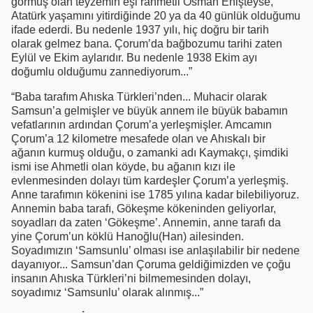
görmüş olan teyzemin eşi rahmetli Osman Enişteyse,
Atatürk yaşamını yitirdiğinde 20 ya da 40 günlük olduğumu
ifade ederdi. Bu nedenle 1937 yılı, hiç doğru bir tarih
olarak gelmez bana. Çorum’da bağbozumu tarihi zaten
Eylül ve Ekim aylarıdır. Bu nedenle 1938 Ekim ayı
doğumlu olduğumu zannediyorum...”
“Baba tarafım Ahıska Türkleri’nden... Muhacir olarak
Samsun’a gelmişler ve büyük annem ile
büyük babamın
vefatlarının ardından Çorum’a yerleşmişler. Amcamın
Çorum’a 12 kilometre mesafede olan ve Ahıskalı bir
ağanın kurmuş olduğu, o zamanki adı Kaymakçı, şimdiki
ismi ise Ahmetli olan köyde, bu ağanın kızı ile
evlenmesinden dolayı tüm kardeşler Çorum’a yerleşmiş.
Anne tarafımın kökenini ise 1785 yılına kadar bilebiliyoruz.
Annemin baba tarafı, Gökeşme kökeninden geliyorlar,
soyadları da zaten ‘Gökeşme’. Annemin, anne tarafı da
yine Çorum’un köklü Hanoğlu(Han) ailesinden.
Soyadımızın ‘Samsunlu’ olması ise anlaşılabilir bir nedene
dayanıyor... Samsun’dan Çoruma geldiğimizden ve çoğu
insanın Ahıska Türkleri’ni bilmemesinden dolayı,
soyadımız ‘Samsunlu’ olarak alınmış...”