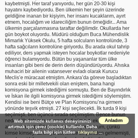
kaybetmişti. Her taraf yanıyordu, her gün 20-30 kişi
hayatını kaybediyordu. Ben ülkemin her şeyin üzerinde
geldiğine inanan bir kişiyim, her insanı kucaklarım, ayırt
etmem, hocalığım ve idareciliğim bunun örneğidir... Ama
ülkemin parçalanmasına taraftar değilimdir. Okullarda her
gün boykot oluyordu. Müdürü olduğum Buca Mühendislik
Mimarlık Yüksek Okulu, 5 hafta solcuların kontrolünde, 3
hafta sağcıların kontrolüne giriyordu. Bu arada okul tahrip
ediliyor, ders yapmak isteyen hocalar boykotlar nedeniyle
öğrenci bulamıyordu. Bütün bu yaşananlar tüm ülke
insanları gibi beni de derin derin düşündürüyordu. Ahıska
muhaciri bir ailenin vatansever evladı olarak Kurucu
Meclis’e müracaat etmiştim. Ankara’da göreve başladıktan
sonra eski bir milletvekili olan eniştem, bana hangi
komisyona girmek istediğimi sormuştu. Ben de Bayındırlık
ve İskan ile ilgili komisyona girmek istediğimi söylemiştim.
Kendisi ise beni Bütçe ve Plan Komisyonu’na girmem
yönünde teşvik etmişti. 27 kişi seçilecekti. İlk turda 9 kişi
seçilmişti, ben üçüncü sırada seçilmiştim. Bence bunun
Anladım
nedeni ilk doktoram sırasında 4 sömestr ekonomi eğitimi
Web sitemizde kullanıcı deneyiminizi
almış olmamdı. Etkisi olduğunu düşünüyorum, çünkü
artırmak için çerez (cookie) kullanılır. Daha
fazla bilgi için lütfen
tıklayınız
...
kimse kimseyi tanımıyordu, kimse bir partiden gelmemişti,