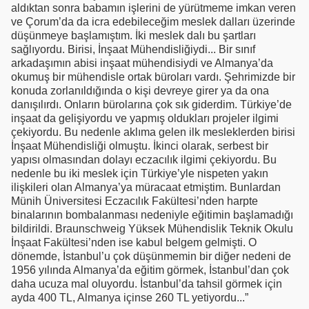
aldıktan sonra babamın işlerini de yürütmeme imkan veren
ve Çorum’da da icra edebileceğim meslek dalları üzerinde
düşünmeye başlamıştım. İki meslek dalı bu şartları
sağlıyordu. Birisi, İnşaat Mühendisliğiydi... Bir sınıf
arkadaşımın abisi inşaat mühendisiydi ve Almanya’da
okumuş bir mühendisle ortak büroları vardı. Şehrimizde bir
konuda zorlanıldığında o kişi devreye girer ya da ona
danışılırdı. Onların bürolarına çok sık giderdim. Türkiye’de
inşaat da gelişiyordu ve yapmış oldukları projeler ilgimi
çekiyordu. Bu nedenle aklıma gelen ilk mesleklerden birisi
İnşaat Mühendisliği olmuştu. İkinci olarak, serbest bir
yapısı olmasından dolayı eczacılık ilgimi çekiyordu. Bu
nedenle bu iki meslek için Türkiye’yle nispeten yakın
ilişkileri olan Almanya’ya müracaat etmiştim. Bunlardan
Münih Üniversitesi Eczacılık Fakültesi’nden harpte
binalarının bombalanması nedeniyle eğitimin başlamadığı
bildirildi. Braunschweig Yüksek Mühendislik Teknik Okulu
İnşaat Fakültesi’nden ise kabul belgem gelmişti. O
dönemde, İstanbul’u çok düşünmemin bir diğer nedeni de
1956 yılında Almanya’da eğitim görmek, İstanbul’dan çok
daha ucuza mal oluyordu. İstanbul’da tahsil görmek için
ayda 400 TL, Almanya içinse 260 TL yetiyordu...”