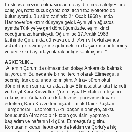
Enstitüsü mezunu olmasından dolayı bir moda atölyesinde
çalışıyor, hatta küçük çapta bazı ticari faaliyetlerde de
bulunuyordu. Bu süre zarfında 24 Ocak 1968 yılında
Hannover’de kızım dünyaya geldi. Aynı yılın ağustos
ayında Türkiye’ye geri döndüğümüzde, eşim ikinci
çocuğumuza hamileydi. Oğlum ise 17.Aralık 1968
tarihinde Çorum’da dünyaya geldi. Aynı yıl eylül ayında
askerlik görevimi yerine getirmek için başvuruda bulunmuş
ve yedek subay adayı olarak birliğe katılmıştım...”
ASKERLİK...
“Ailemin Çorum’da olmasından dolayı Ankara’da kalmak
istiyordum. Bu nedenle birinci tercih olarak Etimesgut’u
seçmiş, tank okulunda kalmıştım. Altı ay süren okul
döneminden sonra, kurada altı ay Etimesgut’ta kıta hizmeti
ve bir yıl Kara Kuvvetleri Çorlu İnşaat Emlak kuruluşunu
çekmiştim.. Ankara’daki kıta hizmeti görevime devam
ederken, Kara Kuvvetleri İnşaat Emlak Daire Başkanı
Tümgeneral Hüsamettin Akal paşanın emriyle, atıksu
konusunda Almanca bir kitabın çevirisini yapmaya
başladım ve haftanın iki günü Etimesgut’a gittim.
Komutanın kararı ile Ankara’da kaldım ve Çorlu’ya hiç