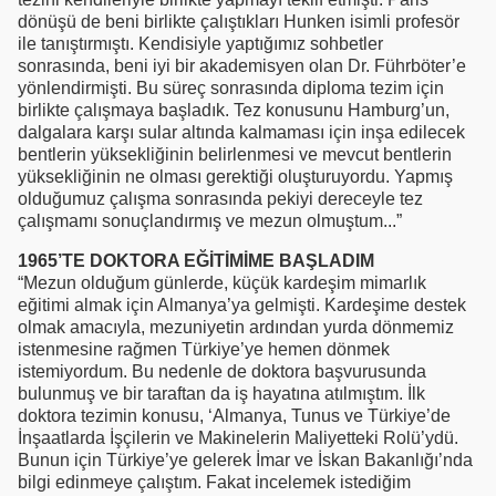
dönüşü de beni birlikte çalıştıkları Hunken isimli profesör
ile tanıştırmıştı. Kendisiyle yaptığımız sohbetler
sonrasında, beni iyi bir akademisyen olan Dr. Führböter’e
yönlendirmişti. Bu süreç sonrasında diploma tezim için
birlikte çalışmaya başladık. Tez konusunu Hamburg’un,
dalgalara karşı sular altında kalmaması için inşa edilecek
bentlerin yüksekliğinin belirlenmesi ve mevcut bentlerin
yüksekliğinin ne olması gerektiği oluşturuyordu. Yapmış
olduğumuz çalışma sonrasında pekiyi dereceyle tez
çalışmamı sonuçlandırmış ve mezun olmuştum...”
1965’TE DOKTORA EĞİTİMİME BAŞLADIM
“Mezun olduğum günlerde, küçük kardeşim mimarlık
eğitimi almak için Almanya’ya gelmişti. Kardeşime destek
olmak amacıyla, mezuniyetin ardından yurda dönmemiz
istenmesine rağmen Türkiye’ye hemen dönmek
istemiyordum. Bu nedenle de doktora başvurusunda
bulunmuş ve bir taraftan da iş hayatına atılmıştım. İlk
doktora tezimin konusu, ‘Almanya, Tunus ve Türkiye’de
İnşaatlarda İşçilerin ve Makinelerin Maliyetteki Rolü’ydü.
Bunun için Türkiye’ye gelerek İmar ve İskan Bakanlığı’nda
bilgi edinmeye çalıştım. Fakat incelemek istediğim