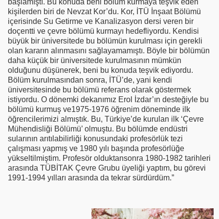
başlamıştı. Bu konuda beni bölüm kurmaya teşvik eden
kişilerden biri de Nevzat Kor’du. Kor, İTÜ İnşaat Bölümü
içerisinde Su Getirme ve Kanalizasyon dersi veren bir
doçentti ve çevre bölümü kurmayı hedefliyordu. Kendisi
büyük bir üniversitede bu bölümün kurulması için gerekli
olan kararın alınmasını sağlayamamıştı. Böyle bir bölümün
daha küçük bir üniversitede kurulmasının mümkün
olduğunu düşünerek, beni bu konuda teşvik ediyordu.
Bölüm kurulmasından sonra, İTÜ’de, yani kendi
üniversitesinde bu bölümü referans olarak göstermek
istiyordu. O dönemki dekanımız Erol İzdar’ın desteğiyle bu
bölümü kurmuş ve1975-1976 öğrenim döneminde ilk
öğrencilerimizi almıştık. Bu, Türkiye’de kurulan ilk ‘Çevre
Mühendisliği Bölümü’ olmuştu. Bu bölümde endüstri
sularının arıtılabilirliği konusundaki profesörlük tezi
çalışması yapmış ve 1980 yılı başında profesörlüğe
yükseltilmiştim. Profesör olduktansonra 1980-1982 tarihleri
arasında TÜBİTAK Çevre Grubu üyeliği yaptım, bu görevi
1991-1994 yılları arasında da tekrar sürdürdüm.”