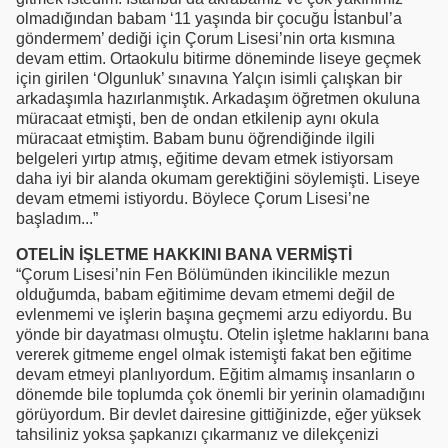
olmadığından babam ‘11 yaşında bir çocuğu İstanbul’a
göndermem’ dediği için Çorum Lisesi’nin orta kısmına
devam ettim. Ortaokulu bitirme döneminde liseye geçmek
için girilen ‘Olgunluk’ sınavına Yalçın isimli çalışkan bir
arkadaşımla hazırlanmıştık. Arkadaşım öğretmen okuluna
müracaat etmişti, ben de ondan etkilenip aynı okula
müracaat etmiştim. Babam bunu öğrendiğinde ilgili
belgeleri yırtıp atmış, eğitime devam etmek istiyorsam
daha iyi bir alanda okumam gerektiğini söylemişti. Liseye
devam etmemi istiyordu. Böylece Çorum Lisesi’ne
başladım...”
OTELİN İŞLETME HAKKINI BANA VERMİŞTİ
“Çorum Lisesi’nin Fen Bölümünden ikincilikle mezun
olduğumda, babam eğitimime devam etmemi değil de
evlenmemi ve işlerin başına geçmemi arzu ediyordu. Bu
yönde bir dayatması olmuştu. Otelin işletme haklarını bana
vererek gitmeme engel olmak istemişti fakat ben eğitime
devam etmeyi planlıyordum. Eğitim almamış insanların o
dönemde bile toplumda çok önemli bir yerinin olamadığını
görüyordum. Bir devlet dairesine gittiğinizde, eğer yüksek
tahsiliniz yoksa şapkanızı çıkarmanız ve dilekçenizi