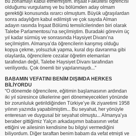
bu zorlamayı kabul etmemiştim. İnşaat Fakültesi öğrencisi
olduğumu vurgulamış ve bu bölümden aday olmam
gerektiği konusunda ısrarcı olmuştum. Büyük uğraşılardan
sonra adaylığım kabul edilmişti ve çok sayıda Alman
adayın rasında İnşaat Bölümü temsilcilerinden biri olarak
Talebe Parlamentosu’na seçilmiştim. Buradaki görevim üç
yıl kadar sürmüş ve sonrasında Haysiyet Divanı’na
seçilmiştim. Almanya’da öğrencilerin karışmış olduğu
kopya çekme, yolsuzluk yapma, kural dışı davranma gibi
olaylarda, öğrencilere cezalar öğretim elemanları
tarafından değil, Talebe Haysiyet Divanı tarafından
veriliyordu. Çok önemli bir yapılanmaydı...”
BABAMIN VEFATINI BENİM DIŞIMDA HERKES
BİLİYORDU
“O dönemde öğrencilere, eğitimin başlamasının ardından
iki yıl süresince ülkelerine geri dönemeyecekleri yönünde
bir zorunluluk getirildiğinden Türkiye’ye ilk ziyaretimi 1958
yılının yazında yapabilmiştim... Bu seyahat, her yönüyle
enteresan ve duygusal bir seyahat olmuştu... Almanya’ya
beraber gittiğimiz Yalçın arkadaşımın babasının vefat
ettiğini ve ailesinin kendisine bu bilgiyi vermediğini
biliyordum. Diğer taraftan benim babam da vefat etmişti ve