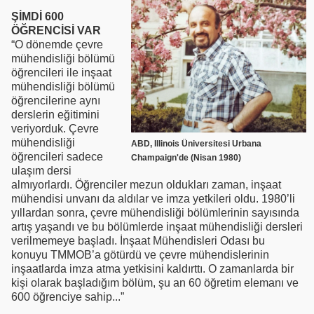
ŞİMDİ 600
ÖĞRENCİSİ VAR
“O dönemde çevre
mühendisliği bölümü
öğrencileri ile inşaat
mühendisliği bölümü
öğrencilerine aynı
derslerin eğitimini
veriyorduk. Çevre
mühendisliği
ABD, Illinois Üniversitesi Urbana
öğrencileri sadece
Champaign'de (Nisan 1980)
ulaşım dersi
almıyorlardı. Öğrenciler mezun oldukları zaman, inşaat
mühendisi unvanı da aldılar ve imza yetkileri oldu. 1980’li
yıllardan sonra, çevre mühendisliği bölümlerinin sayısında
artış yaşandı ve bu bölümlerde inşaat mühendisliği dersleri
verilmemeye başladı. İnşaat Mühendisleri Odası bu
konuyu TMMOB’a götürdü ve çevre mühendislerinin
inşaatlarda imza atma yetkisini kaldırttı. O zamanlarda bir
kişi olarak başladığım bölüm, şu an 60 öğretim elemanı ve
600 öğrenciye sahip...”