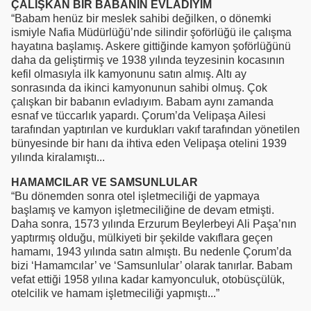
ÇALIŞKAN BİR BABANIN EVLADIYIM
“Babam henüz bir meslek sahibi değilken, o dönemki
ismiyle Nafia Müdürlüğü’nde silindir şoförlüğü ile çalışma
hayatına başlamış. Askere gittiğinde kamyon şoförlüğünü
daha da geliştirmiş ve 1938 yılında teyzesinin kocasının
kefil olmasıyla ilk kamyonunu satın almış. Altı ay
sonrasında da ikinci kamyonunun sahibi olmuş. Çok
çalışkan bir babanın evladıyım. Babam aynı zamanda
esnaf ve tüccarlık yapardı. Çorum’da Velipaşa Ailesi
tarafından yaptırılan ve kurdukları vakıf tarafından yönetilen
bünyesinde bir hanı da ihtiva eden Velipaşa otelini 1939
yılında kiralamıştı...
HAMAMCILAR VE SAMSUNLULAR
“Bu dönemden sonra otel işletmeciliği de yapmaya
başlamış ve kamyon işletmeciliğine de devam etmişti.
Daha sonra, 1573 yılında Erzurum Beylerbeyi Ali Paşa’nın
yaptırmış olduğu, mülkiyeti bir şekilde vakıflara geçen
hamamı, 1943 yılında satın almıştı. Bu nedenle Çorum’da
bizi ‘Hamamcılar’ ve ‘Samsunlular’ olarak tanırlar. Babam
vefat ettiği 1958 yılına kadar kamyonculuk, otobüsçülük,
otelcilik ve hamam işletmeciliği yapmıştı...”