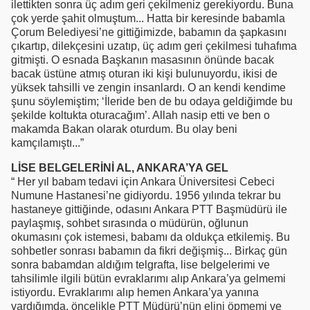
ilettikten sonra üç adım geri çekilmeniz gerekiyordu. Buna
çok yerde şahit olmuştum... Hatta bir keresinde babamla
Çorum Belediyesi’ne gittiğimizde, babamın da şapkasını
çıkartıp, dilekçesini uzatıp, üç adım geri çekilmesi tuhafıma
gitmişti. O esnada Başkanın masasının önünde bacak
bacak üstüne atmış oturan iki kişi bulunuyordu, ikisi de
yüksek tahsilli ve zengin insanlardı. O an kendi kendime
şunu söylemiştim; ‘İleride ben de bu odaya geldiğimde bu
şekilde koltukta oturacağım’. Allah nasip etti ve ben o
makamda Bakan olarak oturdum. Bu olay beni
kamçılamıştı...”
LİSE BELGELERİNİ AL, ANKARA’YA GEL
“ Her yıl babam tedavi için Ankara Üniversitesi Cebeci
Numune Hastanesi’ne gidiyordu. 1956 yılında tekrar bu
hastaneye gittiğinde, odasını Ankara PTT Başmüdürü ile
paylaşmış, sohbet sırasında o müdürün, oğlunun
okumasını çok istemesi, babamı da oldukça etkilemiş. Bu
sohbetler sonrası babamın da fikri değişmiş... Birkaç gün
sonra babamdan aldığım telgrafta, lise belgelerimi ve
tahsilimle ilgili bütün evraklarımı alıp Ankara’ya gelmemi
istiyordu. Evraklarımı alıp hemen Ankara’ya yanına
vardığımda, öncelikle PTT Müdürü’nün elini öpmemi ve