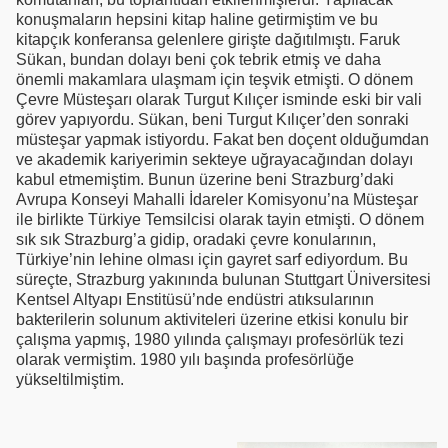
konuşmaların hepsini kitap haline getirmiştim ve bu
kitapçık konferansa gelenlere girişte dağıtılmıştı. Faruk
Sükan, bundan dolayı beni çok tebrik etmiş ve daha
önemli makamlara ulaşmam için teşvik etmişti. O dönem
Çevre Müsteşarı olarak Turgut Kılıçer isminde eski bir vali
görev yapıyordu. Sükan, beni Turgut Kılıçer’den sonraki
müsteşar yapmak istiyordu. Fakat ben doçent olduğumdan
ve akademik kariyerimin sekteye uğrayacağından dolayı
kabul etmemiştim. Bunun üzerine beni Strazburg’daki
Avrupa Konseyi Mahalli İdareler Komisyonu’na Müsteşar
ile birlikte Türkiye Temsilcisi olarak tayin etmişti. O dönem
sık sık Strazburg’a gidip, oradaki çevre konularının,
Türkiye’nin lehine olması için gayret sarf ediyordum. Bu
süreçte, Strazburg yakınında bulunan Stuttgart Üniversitesi
Kentsel Altyapı Enstitüsü’nde endüstri atıksularının
bakterilerin solunum aktiviteleri üzerine etkisi konulu bir
çalışma yapmış, 1980 yılında çalışmayı profesörlük tezi
olarak vermiştim. 1980 yılı başında profesörlüğe
yükseltilmiştim.