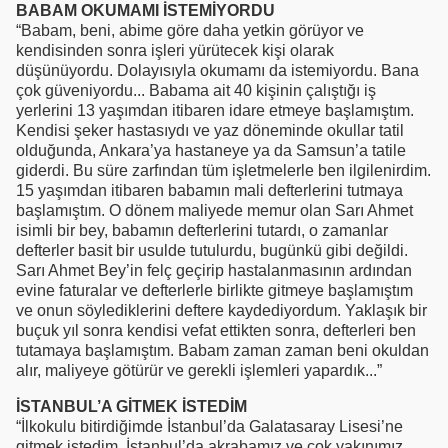
BABAM OKUMAMI İSTEMİYORDU
“Babam, beni, abime göre daha yetkin görüyor ve
kendisinden sonra işleri yürütecek kişi olarak
düşünüyordu. Dolayısıyla okumamı da istemiyordu. Bana
çok güveniyordu... Babama ait 40 kişinin çalıştığı iş
yerlerini 13 yaşımdan itibaren idare etmeye başlamıştım.
Kendisi şeker hastasıydı ve yaz döneminde okullar tatil
olduğunda, Ankara’ya hastaneye ya da Samsun’a tatile
giderdi. Bu süre zarfından tüm işletmelerle ben ilgilenirdim.
15 yaşımdan itibaren babamın mali defterlerini tutmaya
başlamıştım. O dönem maliyede memur olan Sarı Ahmet
isimli bir bey, babamın defterlerini tutardı, o zamanlar
defterler basit bir usulde tutulurdu, bugünkü gibi değildi.
Sarı Ahmet Bey’in felç geçirip hastalanmasının ardından
evine faturalar ve defterlerle birlikte gitmeye başlamıştım
ve onun söylediklerini deftere kaydediyordum. Yaklaşık bir
buçuk yıl sonra kendisi vefat ettikten sonra, defterleri ben
tutamaya başlamıştım. Babam zaman zaman beni okuldan
alır, maliyeye götürür ve gerekli işlemleri yapardık...”
İSTANBUL’A GİTMEK İSTEDİM
“İlkokulu bitirdiğimde İstanbul’da Galatasaray Lisesi’ne
gitmek istedim. İstanbul’da akrabamız ve çok yakınımız