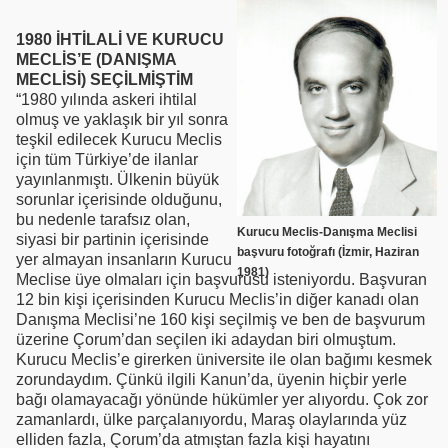
1980 İHTİLALİ VE KURUCU
MECLİS’E (DANIŞMA
MECLİSİ) SEÇİLMİŞTİM
“1980 yılında askeri ihtilal
olmuş ve yaklaşık bir yıl sonra
teşkil edilecek Kurucu Meclis
için tüm Türkiye’de ilanlar
yayınlanmıştı. Ülkenin büyük
sorunlar içerisinde olduğunu,
bu nedenle tarafsız olan,
Kurucu Meclis-Danışma Meclisi
siyasi bir partinin içerisinde
başvuru fotoğrafı (İzmir, Haziran
yer almayan insanların Kurucu
1981)
Meclise üye olmaları için başvurusu isteniyordu. Başvuran
12 bin kişi içerisinden Kurucu Meclis’in diğer kanadı olan
Danışma Meclisi’ne 160 kişi seçilmiş ve ben de başvurum
üzerine Çorum’dan seçilen iki adaydan biri olmuştum.
Kurucu Meclis’e girerken üniversite ile olan bağımı kesmek
zorundaydım. Çünkü ilgili Kanun’da, üyenin hiçbir yerle
bağı olamayacağı yönünde hükümler yer alıyordu. Çok zor
zamanlardı, ülke parçalanıyordu, Maraş olaylarında yüz
elliden fazla, Çorum’da atmıştan fazla kişi hayatını