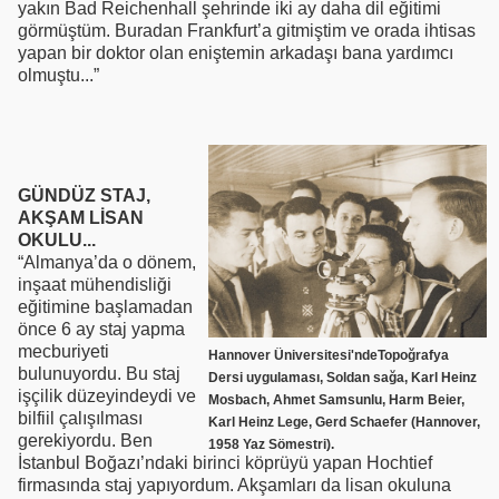
yakın Bad Reichenhall şehrinde iki ay daha dil eğitimi
görmüştüm. Buradan Frankfurt’a gitmiştim ve orada ihtisas
yapan bir doktor olan eniştemin arkadaşı bana yardımcı
olmuştu...”
GÜNDÜZ STAJ,
AKŞAM LİSAN
OKULU...
“Almanya’da o dönem,
inşaat mühendisliği
eğitimine başlamadan
önce 6 ay staj yapma
mecburiyeti
Hannover Üniversitesi'ndeTopoğrafya
bulunuyordu. Bu staj
Dersi uygulaması, Soldan sağa, Karl Heinz
işçilik düzeyindeydi ve
Mosbach, Ahmet Samsunlu, Harm Beier,
bilfiil çalışılması
Karl Heinz Lege, Gerd Schaefer (Hannover,
gerekiyordu. Ben
1958 Yaz Sömestri).
İstanbul Boğazı’ndaki birinci köprüyü yapan Hochtief
firmasında staj yapıyordum. Akşamları da lisan okuluna