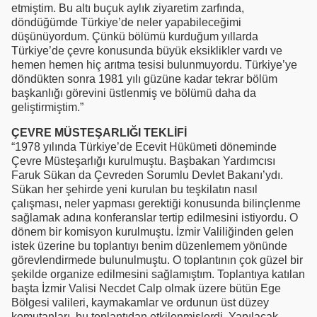
etmiştim. Bu altı buçuk aylık ziyaretim zarfında,
döndüğümde Türkiye’de neler yapabileceğimi
düşünüyordum. Çünkü bölümü kurduğum yıllarda
Türkiye’de çevre konusunda büyük eksiklikler vardı ve
hemen hemen hiç arıtma tesisi bulunmuyordu. Türkiye’ye
döndükten sonra 1981 yılı güzüne kadar tekrar bölüm
başkanlığı görevini üstlenmiş ve bölümü daha da
geliştirmiştim.”
ÇEVRE MÜSTEŞARLIĞI TEKLİFİ
“1978 yılında Türkiye’de Ecevit Hükümeti döneminde
Çevre Müsteşarlığı kurulmuştu. Başbakan Yardımcısı
Faruk Sükan da Çevreden Sorumlu Devlet Bakanı’ydı.
Sükan her şehirde yeni kurulan bu teşkilatın nasıl
çalışması, neler yapması gerektiği konusunda bilinçlenme
sağlamak adına konferanslar tertip edilmesini istiyordu. O
dönem bir komisyon kurulmuştu. İzmir Valiliğinden gelen
istek üzerine bu toplantıyı benim düzenlemem yönünde
görevlendirmede bulunulmuştu. O toplantının çok güzel bir
şekilde organize edilmesini sağlamıştım. Toplantıya katılan
başta İzmir Valisi Necdet Calp olmak üzere bütün Ege
Bölgesi valileri, kaymakamlar ve ordunun üst düzey
komutanları, bu toplantıdan etkilenmişlerdi. Yapılacak