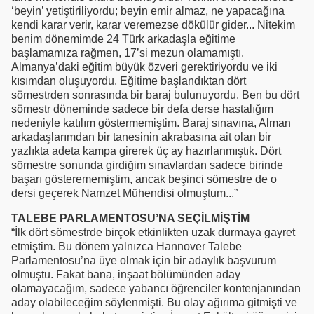
‘beyin’ yetiştiriliyordu; beyin emir almaz, ne yapacağına
kendi karar verir, karar veremezse dökülür gider... Nitekim
benim dönemimde 24 Türk arkadaşla eğitime
başlamamıza rağmen, 17’si mezun olamamıştı.
Almanya’daki eğitim büyük özveri gerektiriyordu ve iki
kısımdan oluşuyordu. Eğitime başlandıktan dört
sömestrden sonrasında bir baraj bulunuyordu. Ben bu dört
sömestr döneminde sadece bir defa derse hastalığım
nedeniyle katılım göstermemiştim. Baraj sınavına, Alman
arkadaşlarımdan bir tanesinin akrabasına ait olan bir
yazlıkta adeta kampa girerek üç ay hazırlanmıştık. Dört
sömestre sonunda girdiğim sınavlardan sadece birinde
başarı gösterememiştim, ancak beşinci sömestre de o
dersi geçerek Namzet Mühendisi olmuştum...”
TALEBE PARLAMENTOSU’NA SEÇİLMİŞTİM
“İlk dört sömestrde birçok etkinlikten uzak durmaya gayret
etmiştim. Bu dönem yalnızca Hannover Talebe
Parlamentosu’na üye olmak için bir adaylık başvurum
olmuştu. Fakat bana, inşaat bölümünden aday
olamayacağım, sadece yabancı öğrenciler kontenjanından
aday olabileceğim söylenmişti. Bu olay ağırıma gitmişti ve