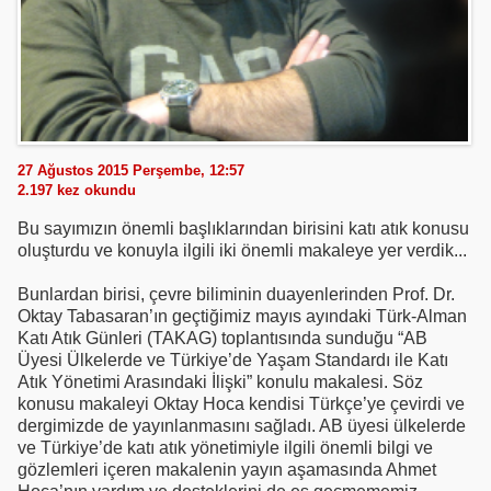
27 Ağustos 2015 Perşembe, 12:57
2.197
kez okundu
Bu sayımızın önemli başlıklarından birisini katı atık konusu
oluşturdu ve konuyla ilgili iki önemli makaleye yer verdik...
Bunlardan birisi, çevre biliminin duayenlerinden Prof. Dr.
Oktay Tabasaran’ın geçtiğimiz mayıs ayındaki Türk-Alman
Katı Atık Günleri (TAKAG) toplantısında sunduğu “AB
Üyesi Ülkelerde ve Türkiye’de Yaşam Standardı ile Katı
Atık Yönetimi Arasındaki İlişki” konulu makalesi. Söz
konusu makaleyi Oktay Hoca kendisi Türkçe’ye çevirdi ve
dergimizde de yayınlanmasını sağladı. AB üyesi ülkelerde
ve Türkiye’de katı atık yönetimiyle ilgili önemli bilgi ve
gözlemleri içeren makalenin yayın aşamasında Ahmet