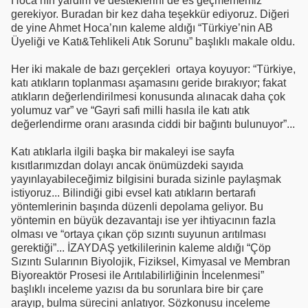
Hoca’nın yardım ve desteklerini de es geçmememiz
gerekiyor. Buradan bir kez daha teşekkür ediyoruz. Diğeri
de yine Ahmet Hoca’nın kaleme aldığı “Türkiye’nin AB
Üyeliği ve Katı&Tehlikeli Atık Sorunu” başlıklı makale oldu.
Her iki makale de bazı gerçekleri ortaya koyuyor: “Türkiye,
katı atıkların toplanması aşamasını geride bırakıyor; fakat
atıkların değerlendirilmesi konusunda alınacak daha çok
yolumuz var” ve “Gayri safi milli hasıla ile katı atık
değerlendirme oranı arasında ciddi bir bağıntı bulunuyor”...
Katı atıklarla ilgili başka bir makaleyi ise sayfa
kısıtlarımızdan dolayı ancak önümüzdeki sayıda
yayınlayabileceğimiz bilgisini burada sizinle paylaşmak
istiyoruz... Bilindiği gibi evsel katı atıkların bertarafı
yöntemlerinin başında düzenli depolama geliyor. Bu
yöntemin en büyük dezavantajı ise yer ihtiyacının fazla
olması ve “ortaya çıkan çöp sızıntı suyunun arıtılması
gerektiği”... İZAYDAŞ yetkililerinin kaleme aldığı “Çöp
Sızıntı Sularının Biyolojik, Fiziksel, Kimyasal ve Membran
Biyoreaktör Prosesi ile Arıtılabilirliğinin İncelenmesi”
başlıklı inceleme yazısı da bu sorunlara bire bir çare
arayıp, bulma sürecini anlatıyor. Sözkonusu inceleme