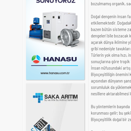
bozulmamış organik, sağl
Doğal dengenin insan faa
etkilemektedir. Doğadak
bazen bütün sisteme za
dengeleri bile bozacak k
açarak dünya iklimine yö
gribi nedeniyle tavuklar
Türlerin yok olma hızı, 
sonuçlarına göre tropik 
İnsan nüfusundaki artış h
Biyoçeşitliliğin önemini 
açısından dünyanın şansl
sorumluluk da yüklemekte
nesillere aktarabilmesi
Bu yöntemlerin başında d
korunması gelir; bu şekil
Biyoçeşitlilik doğal bir z