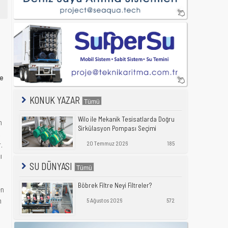
ge
KONUK YAZAR
Wilo ile Mekanik Tesisatlarda Doğru
n
Sirkülasyon Pompası Seçimi
k
20 Temmuz 2026
185
.
ı
SU DÜNYASI
Böbrek Filtre Neyi Filtreler?
en
n
5 Ağustos 2026
572