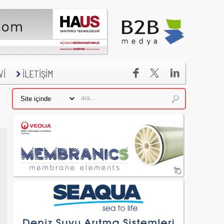


Vİ
İLETİŞİM