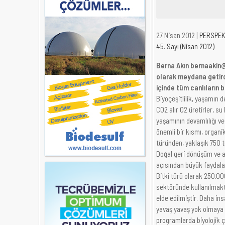
27 Nisan 2012 |
PERSPEK
45. Sayı (Nisan 2012)
Berna Akın bernaakin@b
olarak meydana getirdiğ
içinde tüm canlıların b
Biyoçeşitlilik, yaşamın d
CO2 alır O2 üretirler, s
yaşamının devamlılığı ve
önemli bir kısmı, organ
türünden, yaklaşık 750 t
Doğal geri dönüşüm ve atı
açısından büyük faydaları
Bitki türü olarak 250.00
sektöründe kullanılmakta
elde edilmiştir. Daha in
yavaş yavaş yok olmaya b
programlarda biyolojik ç