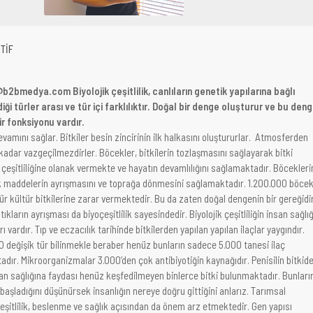
TİF
2bmedya.com Biyolojik çeşitlilik, canlıların genetik yapılarına bağlı
i türler arası ve tür içi farklılıktır. Doğal bir denge oluşturur ve bu den
ir fonksiyonu vardır.
evamını sağlar. Bitkiler besin zincirinin ilk halkasını oluştururlar. Atmosferden
u kadar vazgeçilmezdirler. Böcekler, bitkilerin tozlaşmasını sağlayarak bitki
 çeşitliliğine olanak vermekte ve hayatın devamlılığını sağlamaktadır. Böcekleri
ik maddelerin ayrışmasını ve toprağa dönmesini sağlamaktadır. 1.200.000 böce
ür kültür bitkilerine zarar vermektedir. Bu da zaten doğal dengenin bir gereğidir
kların ayrışması da biyoçeşitlilik sayesindedir. Biyolojik çeşitliliğin insan sağlığ
 vardır. Tıp ve eczacılık tarihinde bitkilerden yapılan yapılan ilaçlar yaygındır.
0 değişik tür bilinmekle beraber henüz bunların sadece 5.000 tanesi ilaç
dır. Mikroorganizmalar 3.000’den çok antibiyotiğin kaynağıdır. Penisilin bitkid
san sağlığına faydası henüz keşfedilmeyen binlerce bitki bulunmaktadır. Bunları
aşladığını düşünürsek insanlığın nereye doğru gittiğini anlarız. Tarımsal
eşitlilik, beslenme ve sağlık açısından da önem arz etmektedir. Gen yapısı