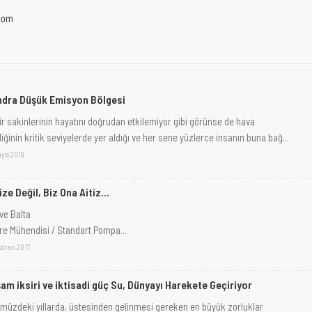
com
dra Düşük Emisyon Bölgesi
ir sakinlerinin hayatını doğrudan etkilemiyor gibi görünse de hava
iliğinin kritik seviyelerde yer aldığı ve her sene yüzlerce insanın buna bağ...
yıs 2019
ize Değil, Biz Ona Aitiz...
ve Balta
re Mühendisi / Standart Pompa...
ziran 2017
am iksiri ve iktisadi güç Su, Dünyayı Harekete Geçiriyor
müzdeki yıllarda, üstesinden gelinmesi gereken en büyük zorluklar