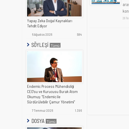
ara
konu
26 T
Yapay Zeka Doğal Kaynakları
Tehdit Ediyor
6 Ağustos 2026
584
SÖYLEŞİ
Endemic Process Mühendisliği
CEO'su ve Kurucusu Burak Atom
Okumuş: "Endemic ile
Sürdürülebilir Çamur Yönetimi"
7 Temmuz 2026
1.396
DOSYA