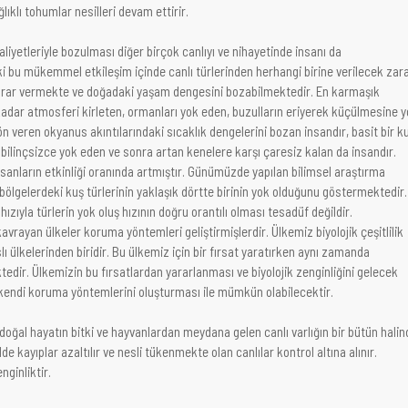
ıklı tohumlar nesilleri devam ettirir.
liyetleriyle bozulması diğer birçok canlıyı ve nihayetinde insanı da
i bu mükemmel etkileşim içinde canlı türlerinden herhangi birine verilecek zar
rar vermekte ve doğadaki yaşam dengesini bozabilmektedir. En karmaşık
adar atmosferi kirleten, ormanları yok eden, buzulların eriyerek küçülmesine y
n veren okyanus akıntılarındaki sıcaklık dengelerini bozan insandır, basit bir k
ı bilinçsizce yok eden ve sonra artan kenelere karşı çaresiz kalan da insandır.
insanların etkinliği oranında artmıştır. Günümüzde yapılan bilimsel araştırma
bölgelerdeki kuş türlerinin yaklaşık dörtte birinin yok olduğunu göstermektedir.
ızıyla türlerin yok oluş hızının doğru orantılı olması tesadüf değildir.
kavrayan ülkeler koruma yöntemleri geliştirmişlerdir. Ülkemiz biyolojik çeşitlilik
ı ülkelerinden biridir. Bu ülkemiz için bir fırsat yaratırken aynı zamanda
dir. Ülkemizin bu fırsatlardan yararlanması ve biyolojik zenginliğini gelecek
 kendi koruma yöntemlerini oluşturması ile mümkün olabilecektir.
oğal hayatın bitki ve hayvanlardan meydana gelen canlı varlığın bir bütün halin
de kayıplar azaltılır ve nesli tükenmekte olan canlılar kontrol altına alınır.
enginliktir.