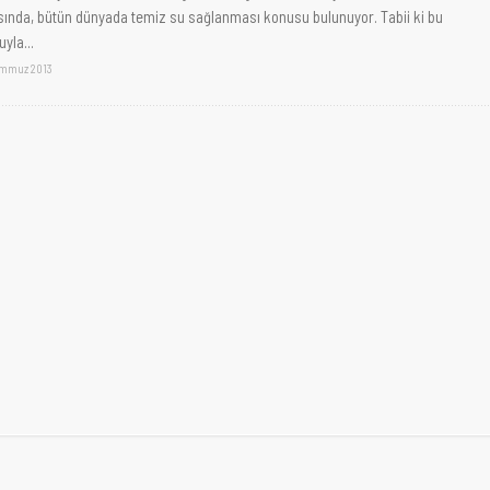
sında, bütün dünyada temiz su sağlanması konusu bulunuyor. Tabii ki bu
yla...
emmuz 2013