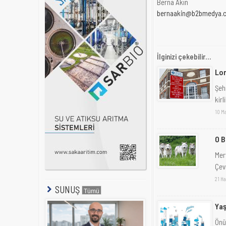
Berna Akın
bernaakin@b2bmedya.
İlginizi çekebilir...
Lon
Şeh
kirl
10 Ma
O B
Mer
Çev
21 Ha
SUNUŞ
Yaş
Önü