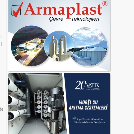
ar
ol
uş
de