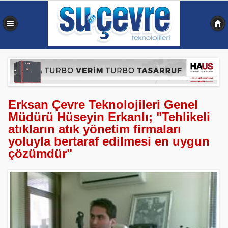
0,340 sn
Erksan Çevre Teknolojileri Genel
Müdürü Hüseyin Erkanlı; "Tehlikeli
atıkların atık yönetim firmaları
yoluyla bertaraf edilmesi en uygun
çözümdür"