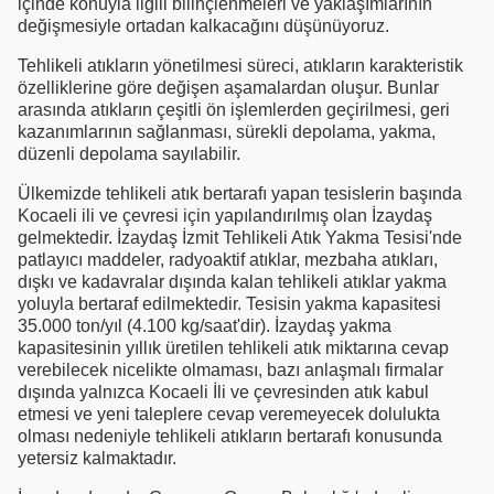
içinde konuyla ilgili bilinçlenmeleri ve yaklaşımlarının
değişmesiyle ortadan kalkacağını düşünüyoruz.
Tehlikeli atıkların yönetilmesi süreci, atıkların karakteristik
özelliklerine göre değişen aşamalardan oluşur. Bunlar
arasında atıkların çeşitli ön işlemlerden geçirilmesi, geri
kazanımlarının sağlanması, sürekli depolama, yakma,
düzenli depolama sayılabilir.
Ülkemizde tehlikeli atık bertarafı yapan tesislerin başında
Kocaeli ili ve çevresi için yapılandırılmış olan İzaydaş
gelmektedir. İzaydaş İzmit Tehlikeli Atık Yakma Tesisi'nde
patlayıcı maddeler, radyoaktif atıklar, mezbaha atıkları,
dışkı ve kadavralar dışında kalan tehlikeli atıklar yakma
yoluyla bertaraf edilmektedir. Tesisin yakma kapasitesi
35.000 ton/yıl (4.100 kg/saat'dir). İzaydaş yakma
kapasitesinin yıllık üretilen tehlikeli atık miktarına cevap
verebilecek nicelikte olmaması, bazı anlaşmalı firmalar
dışında yalnızca Kocaeli İli ve çevresinden atık kabul
etmesi ve yeni taleplere cevap veremeyecek dolulukta
olması nedeniyle tehlikeli atıkların bertarafı konusunda
yetersiz kalmaktadır.