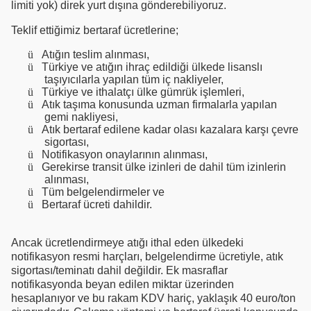
limiti yok) direk yurt dışına gönderebiliyoruz.
Teklif ettiğimiz bertaraf ücretlerine;
ü
Atığın teslim alınması,
ü
Türkiye ve atığın ihraç edildiği ülkede lisanslı
taşıyıcılarla yapılan tüm iç nakliyeler,
ü
Türkiye ve ithalatçı ülke gümrük işlemleri,
ü
Atık taşıma konusunda uzman firmalarla yapılan
gemi nakliyesi,
ü
Atık bertaraf edilene kadar olası kazalara karşı çevre
sigortası,
ü
Notifikasyon onaylarının alınması,
ü
Gerekirse transit ülke izinleri de dahil tüm izinlerin
alınması,
ü
Tüm belgelendirmeler ve
ü
Bertaraf ücreti dahildir.
Ancak ücretlendirmeye atığı ithal eden ülkedeki
notifikasyon resmi harçları, belgelendirme ücretiyle, atık
sigortası/teminatı dahil değildir. Ek masraflar
notifikasyonda beyan edilen miktar üzerinden
hesaplanıyor ve bu rakam KDV hariç, yaklaşık 40 euro/ton