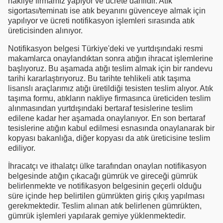
nakliye firmamız yapıyor ve ücrete dahildir. Atık
sigortası/teminatı ise atık beyanını güvenceye almak için
yapılıyor ve ücreti notifikasyon işlemleri sırasında atık
üreticisinden alınıyor.
Notifikasyon belgesi Türkiye'deki ve yurtdışındaki resmi
makamlarca onaylandıktan sonra atığın ihracat işlemlerine
başlıyoruz. Bu aşamada atığı teslim almak için bir randevu
tarihi kararlaştırıyoruz. Bu tarihte tehlikeli atık taşıma
lisanslı araçlarımız atığı üretildiği tesisten teslim alıyor. Atık
taşıma formu, atıkların nakliye firmasınca üreticiden teslim
alınmasından yurtdışındaki bertaraf tesislerine teslim
edilene kadar her aşamada onaylanıyor. En son bertaraf
tesislerine atığın kabul edilmesi esnasında onaylanarak bir
kopyası bakanlığa, diğer kopyası da atık üreticisine teslim
ediliyor.
İhracatçı ve ithalatçı ülke tarafından onaylan notifikasyon
belgesinde atığın çıkacağı gümrük ve gireceği gümrük
belirlenmekte ve notifikasyon belgesinin geçerli olduğu
süre içinde hep belirtilen gümrükten giriş çıkış yapılması
gerekmektedir. Teslim alınan atık belirlenen gümrükten,
gümrük işlemleri yapılarak gemiye yüklenmektedir.