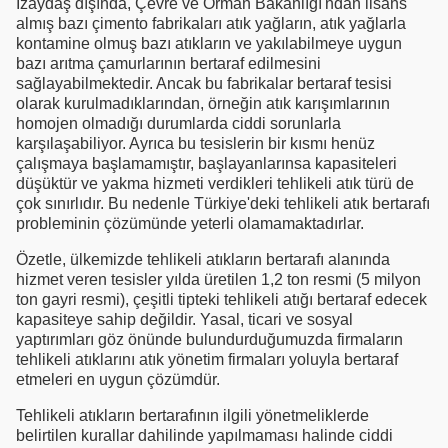
İzaydaş dışında, Çevre ve Orman Bakanlığı'ndan lisans
almış bazı çimento fabrikaları atık yağların, atık yağlarla
kontamine olmuş bazı atıkların ve yakılabilmeye uygun
bazı arıtma çamurlarının bertaraf edilmesini
sağlayabilmektedir. Ancak bu fabrikalar bertaraf tesisi
olarak kurulmadıklarından, örneğin atık karışımlarının
homojen olmadığı durumlarda ciddi sorunlarla
karşılaşabiliyor. Ayrıca bu tesislerin bir kısmı henüz
çalışmaya başlamamıştır, başlayanlarınsa kapasiteleri
düşüktür ve yakma hizmeti verdikleri tehlikeli atık türü de
çok sınırlıdır. Bu nedenle Türkiye'deki tehlikeli atık bertarafı
probleminin çözümünde yeterli olamamaktadırlar.
Özetle, ülkemizde tehlikeli atıkların bertarafı alanında
hizmet veren tesisler yılda üretilen 1,2 ton resmi (5 milyon
ton gayri resmi), çeşitli tipteki tehlikeli atığı bertaraf edecek
kapasiteye sahip değildir. Yasal, ticari ve sosyal
yaptırımları göz önünde bulundurduğumuzda firmaların
tehlikeli atıklarını atık yönetim firmaları yoluyla bertaraf
etmeleri en uygun çözümdür.
Tehlikeli atıkların bertarafının ilgili yönetmeliklerde
belirtilen kurallar dahilinde yapılmaması halinde ciddi