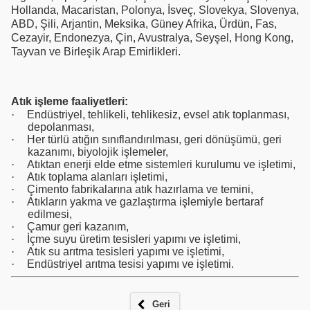
Hollanda, Macaristan, Polonya, İsveç, Slovekya, Slovenya,
ABD, Şili, Arjantin, Meksika, Güney Afrika, Ürdün, Fas,
Cezayir, Endonezya, Çin, Avustralya, Seyşel, Hong Kong,
Tayvan ve Birleşik Arap Emirlikleri.
Atık işleme faaliyetleri:
·
Endüstriyel, tehlikeli, tehlikesiz, evsel atık toplanması,
depolanması,
·
Her türlü atığın sınıflandırılması, geri dönüşümü, geri
kazanımı, biyolojik işlemeler,
·
Atıktan enerji elde etme sistemleri kurulumu ve işletimi,
·
Atık toplama alanları işletimi,
·
Çimento fabrikalarına atık hazırlama ve temini,
·
Atıkların yakma ve gazlaştırma işlemiyle bertaraf
edilmesi,
·
Çamur geri kazanım,
·
İçme suyu üretim tesisleri yapımı ve işletimi,
·
Atık su arıtma tesisleri yapımı ve işletimi,
·
Endüstriyel arıtma tesisi yapımı ve işletimi.
Geri