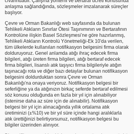
civarındadır. Çalışma yöntemi ve bertaraf ücreti konusunda
anlaşma sağlandığında, sözleşmeler imzalanarak süreçler
başlıyor.
Çevre ve Orman Bakanlığı web sayfasında da bulunan
Tehlikeli Atıkların Sınırlar Ötesi Taşınımının ve Bertarafının
Kontrolüne ilişkin Basel Sözleşmesi'ne göre hazırlanmış,
Tehlikeli Atıkların Kontrolü Yönetmeliği-Ek 10'da verilen,
tüm ülkelerde kullanılan notifikasyon belgesini firma olarak
dolduruyoruz. Genel anlamda atığı ihraç edecek firma
bilgileri, atığı üreten firma bilgileri, atığı bertaraf edecek
firma bilgileri, lisanslı atık taşıyıcı firma bilgileriyle atığın
taşınacağı rota ve diğer bazı detaylar bulunan notifikasyon
belgesini doldurduktan sonra Çevre ve Orman
Bakanlığı'na onaya veriyoruz. Notifikasyon belgesi bir
seferliğine ya da atığınızın birkaç seferde bertaraf edilmesi
söz konusu olduğunda en fazla bir yıl için alınabiliyor
(istenirse daha az süre için de alınabilir). Notifikasyon
belgesi bir yıl için alınacağında yıllık ortalama atık
üretiminizi (±%10) ve bir yıl süre içinde hangi aralıklarla
atık ürettiğinizi belirtiyorsunuz, notifikasyon belgesi bu
bilgiler üzerinden alınıyor.