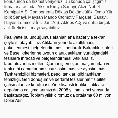
konusunda da hizmet veriyoruz. Bu konuda çalıştığımız
firmalar arasında;
Akkim Kimya Sanayi, Akzo Nobel
Kemipol A.Ş, Componenta Döktaş Dökümcülük, Ormo Yün
İplik Sanayi, Maysan Mando Otomotiv Parçaları Sanayi,
Hayes-Lemmerz İnci Jant A.Ş, Aktops A.Ş ve daha birçok
atık üreticisi firmayı sayabiliriz.
Faaliyette bulunduğumuz alanları ana hatlarıyla tekrar
şöyle sıralayabiliriz. Atıkların yerinde azaltılması,
paketlenmesi, belgelendirilmesi, bertarafı. Bakanlık izinleri
ve Basel kriterlerine uygun olarak atıkların yurt dışındaki
tesislere ihracatı ve belgelendirmesi. Atık analiz,
laboratuvar hizmetleri
.
Çamur işleme
, arıtma çamurları ve
tank dibi çamurlarının susuzlaştırılması ve ayrıştırılması.
Tank temizliği
hizmetleri, petrol tankları gibi tankların
temizliği. Geri dönüşüm ve bertaraf tesislerinin fizibilite
çalışmaları ve kurulması.
Yine lisanslı tehlikeli atık ara
depolama çalışmalarımızı da 2008 yılının ikinci yarısında
başlatacağız.
Toplam yıllık ciromuz da ortalama 60 milyon
Dolar?dır.