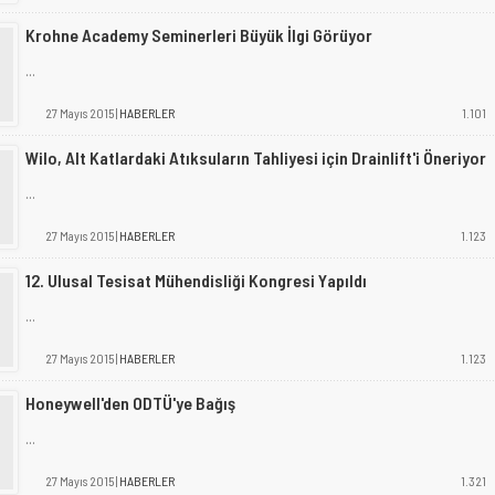
Krohne Academy Seminerleri Büyük İlgi Görüyor
...
27 Mayıs 2015 |
HABERLER
1.101
Wilo, Alt Katlardaki Atıksuların Tahliyesi için Drainlift'i Öneriyor
...
27 Mayıs 2015 |
HABERLER
1.123
12. Ulusal Tesisat Mühendisliği Kongresi Yapıldı
...
27 Mayıs 2015 |
HABERLER
1.123
Honeywell'den ODTÜ'ye Bağış
...
27 Mayıs 2015 |
HABERLER
1.321