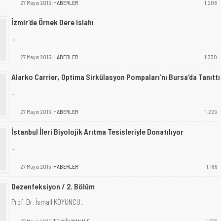
27 Mayıs 2015 |
HABERLER
1.208
İzmir'de Örnek Dere Islahı
...
27 Mayıs 2015 |
HABERLER
1.330
Alarko Carrier, Optima Sirkülasyon Pompaları'nı Bursa'da Tanıttı
...
27 Mayıs 2015 |
HABERLER
1.229
İstanbul İleri Biyolojik Arıtma Tesisleriyle Donatılıyor
...
27 Mayıs 2015 |
HABERLER
1.186
Dezenfeksiyon / 2. Bölüm
Prof. Dr. İsmail KOYUNCU..