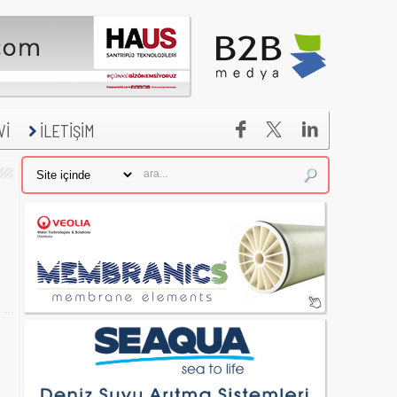


Vİ
İLETİŞİM