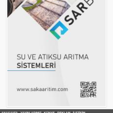
ANASAYFA
YAYINLARIMIZ
KÜNYE
REKLAM
İLETİŞİM