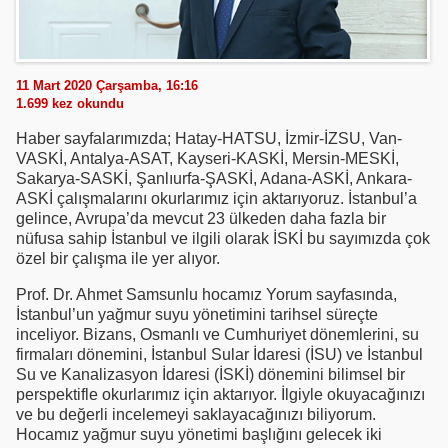
11 Mart 2020 Çarşamba, 16:16
1.699
kez okundu
Haber sayfalarımızda; Hatay-HATSU, İzmir-İZSU, Van-
VASKİ, Antalya-ASAT, Kayseri-KASKİ, Mersin-MESKİ,
Sakarya-SASKİ, Şanlıurfa-ŞASKİ, Adana-ASKİ, Ankara-
ASKİ çalışmalarını okurlarımız için aktarıyoruz. İstanbul’a
gelince, Avrupa’da mevcut 23 ülkeden daha fazla bir
nüfusa sahip İstanbul ve ilgili olarak İSKİ bu sayımızda çok
özel bir çalışma ile yer alıyor.
Prof. Dr. Ahmet Samsunlu hocamız Yorum sayfasında,
İstanbul’un yağmur suyu yönetimini tarihsel süreçte
inceliyor. Bizans, Osmanlı ve Cumhuriyet dönemlerini, su
firmaları dönemini, İstanbul Sular İdaresi (İSU) ve İstanbul
Su ve Kanalizasyon İdaresi (İSKİ) dönemini bilimsel bir
perspektifle okurlarımız için aktarıyor. İlgiyle okuyacağınızı
ve bu değerli incelemeyi saklayacağınızı biliyorum.
Hocamız yağmur suyu yönetimi başlığını gelecek iki