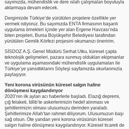
sayımızda, mühendislik ve dere ıslah çalışmaları boyutuyla
aktarmaya devam edecek.
Dergimizde Türkiye’de yürütülen projelere özellikle yer
vermek istiyoruz. Bu sayımızda ENTA firmasının başarılı
uygulama örnekleri içinde yer alan Ergene Havzası’nda
biten projeleri, Bursa Büyükşehir Belediyesi tarafından
yürütülen Gemlik Körfezi projesini okumanızı öneririm.
SİSDOZ A.Ş. Genel Müdürü Serhat Utku, küresel çapta
teknolojik gelişmeleri, pazara sunmuş oldukları ekipmanlar
ve uygulama aşamasındaki mühendislik uygulamaları ile
Türkiye’ye yansıttıklarını Söyleşi sayfamızda okurlarımızla
paylaşıyor.
Yeni korona virüsünün küresel salgın haline
dönüşmesi kaygılandırıyor
2020’nin ilk ayları acı haberlerle başladı. Elazığ depremi,
çığ felaketi, İdlib’te askerlerimizin hedef alınması ve
şehitlerimizin olması ulusumuzu derinden yaraladı.
Şehitlerimize Allah’tan rahmet diliyorum. Ulusumuzun başı
sağ olsun. Öte yandan yeni korona virüsünün küresel
salgın haline dönüşmesi kaygılandırıyor. Küresel ticareti de