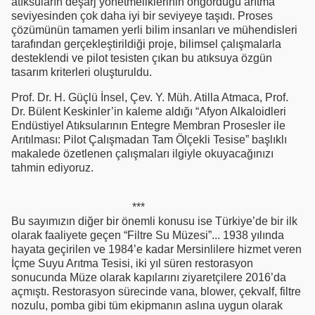
atıksuların deşarj yönetmeliklerinin öngördüğü arıtma
seviyesinden çok daha iyi bir seviyeye taşıdı. Proses
çözümünün tamamen yerli bilim insanları ve mühendisleri
tarafından gerçekleştirildiği proje, bilimsel çalışmalarla
desteklendi ve pilot tesisten çıkan bu atıksuya özgün
tasarım kriterleri oluşturuldu.
Prof. Dr. H. Güçlü İnsel, Çev. Y. Müh. Atilla Atmaca, Prof.
Dr. Bülent Keskinler’in kaleme aldığı “Afyon Alkaloidleri
Endüstiyel Atıksularının Entegre Membran Prosesler ile
Arıtılması: Pilot Çalışmadan Tam Ölçekli Tesise” başlıklı
makalede özetlenen çalışmaları ilgiyle okuyacağınızı
tahmin ediyoruz.
***
Bu sayımızın diğer bir önemli konusu ise Türkiye’de bir ilk
olarak faaliyete geçen “Filtre Su Müzesi”... 1938 yılında
hayata geçirilen ve 1984’e kadar Mersinlilere hizmet veren
İçme Suyu Arıtma Tesisi, iki yıl süren restorasyon
sonucunda Müze olarak kapılarını ziyaretçilere 2016’da
açmıştı. Restorasyon sürecinde vana, blower, çekvalf, filtre
nozulu, pomba gibi tüm ekipmanın aslına uygun olarak