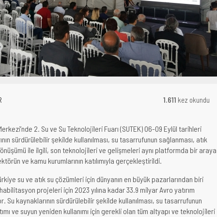
R
1.611
kez okundu
erkezi’nde 2. Su ve Su Teknolojileri Fuarı (SUTEK) 06-09 Eylül tarihleri
nın sürdürülebilir şekilde kullanılması, su tasarrufunun sağlanması, atık
dönüşümü ile ilgili, son teknolojileri ve gelişmeleri aynı platformda bir araya
ktörün ve kamu kurumlarının katılımıyla gerçekleştirildi.
rkiye su ve atık su çözümleri için dünyanın en büyük pazarlarından biri
bilitasyon projeleri için 2023 yılına kadar 33.9 milyar Avro yatırım
r. Su kaynaklarının sürdürülebilir şekilde kullanılması, su tasarrufunun
tımı ve suyun yeniden kullanımı için gerekli olan tüm altyapı ve teknolojileri