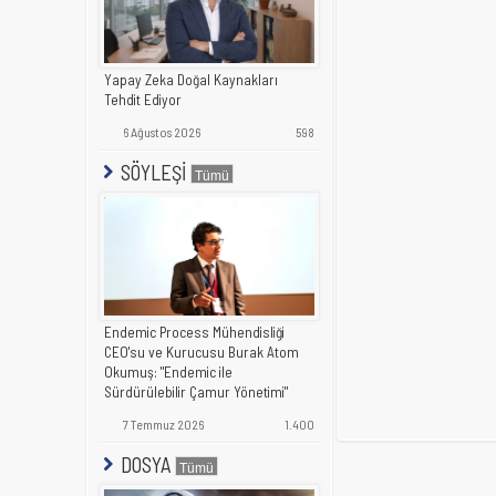
Yapay Zeka Doğal Kaynakları
Tehdit Ediyor
6 Ağustos 2026
598
SÖYLEŞİ
Endemic Process Mühendisliği
CEO'su ve Kurucusu Burak Atom
Okumuş: "Endemic ile
Sürdürülebilir Çamur Yönetimi"
7 Temmuz 2026
1.400
DOSYA