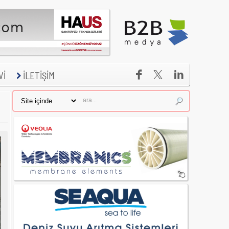


Vİ
İLETİŞİM