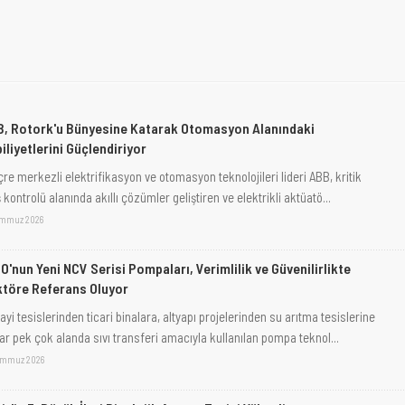
, Rotork'u Bünyesine Katarak Otomasyon Alanındaki
iliyetlerini Güçlendiriyor
çre merkezli elektrifikasyon ve otomasyon teknolojileri lideri ABB, kritik
 kontrolü alanında akıllı çözümler geliştiren ve elektrikli aktüatö...
emmuz 2026
O'nun Yeni NCV Serisi Pompaları, Verimlilik ve Güvenilirlikte
töre Referans Oluyor
yi tesislerinden ticari binalara, altyapı projelerinden su arıtma tesislerine
ar pek çok alanda sıvı transferi amacıyla kullanılan pompa teknol...
emmuz 2026