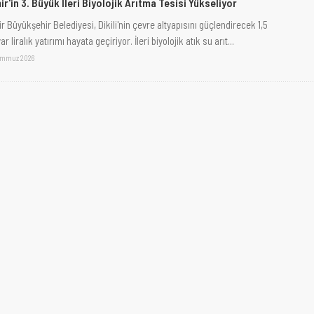
ir'in 3. Büyük İleri Biyolojik Arıtma Tesisi Yükseliyor
r Büyükşehir Belediyesi, Dikili'nin çevre altyapısını güçlendirecek 1,5
ar liralık yatırımı hayata geçiriyor. İleri biyolojik atık su arıt...
emmuz 2026