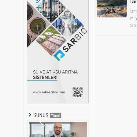
İzm
İzmi
mily
22 T
SUNUŞ