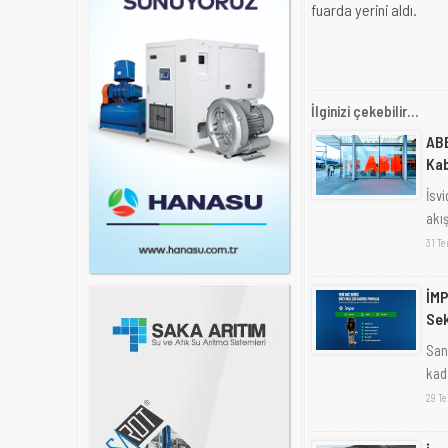
fuarda yerini aldı.
İlginizi çekebilir...
ABB
Kab
İsvi
akış
31 T
İMP
Sek
Sana
kad
29 T