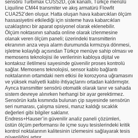
sensörü Turbimax CUS52D, çok kanallı, Türkçe menülü
Liquiline CM44 transmiter ve akış armatürü Flowfit
CUA252’den oluşur. Hatta oluşan hava kabarcıkları ölçüm
hassasiyetini etkilediği için sisteme hava kabarcıkları
uzaklaştırıcı bir aparat opsiyonel olarak eklenebilir.
Ölçüm noktasının sahada online olarak izlenmesine
olanak veren ölçüm paneli; üzerindeki transmitterin
ekranının arıza veya alarm durumunda kırmızıya dönmesi,
işletme kolaylığı açısından Türkçe menüye sahip olması ve
memosens teknolojisi ile verilerinin kabloya dijital ve
kontaksız iletilmesi sayesinde güvenilir proses kontrolü
sağlar. Memosens teknolojisi, sensor kablo bağlantı
noktalarının ortamdaki nem etkisi ile korozyona uğramasını
ve yüksek maliyetli kablo ihtiyaçlarını ortadan kaldırmıştır.
Ayrıca transmitter sensörü otomatik olarak tanır ve sahada
sistem devreye alınırken herhangi bir ayar gerektirmez.
Sensörün kafa kısmında bulunan çip sayesinde sensörün
seri numarası, çalışma süresi, maruz kaldığı sıcaklık
değerleri gibi bilgiler saklanır.
Endress+Hauser’in güvenilir analiz paneli çözümleri,
üstün ölçüm performansı ile içme suyu tesislerindeki kritik
kontrol noktalarının kalitesinin izlemesini sağlayarak tesis
güvenliğini artırır.