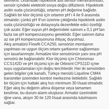
belirlenir. Ortamdaki hipoklorik asit sensör membranından,
sensör içindeki elektrolit sıvıya doğru difüzlenir. Hipoklorik
asitin suda çözünürlüğü, ortamın pH değerine bağlıdır.
Sağlıklı bir klor ölçümü için ortamın pH’ı 4 ile 9 arasında
olmalıdır; çünkü pH 9’un üzerine çıktığında hipoklorik asitin
suda çözünürlüğü ve dolayısıyla dezenfekte edici özelliği
çok azalır. Eğer suyun pH değerindeki salınım ± 0,1 pH’tan
fazla ise pH kompenzasyonu gereklidir. Eğer salınım daha
az ise pH kompenzasyonuna ihtiyaç duyulmaz.
Akış armatürü Flowfit CCA250, sensörün montajının
yapılması ve uygun ölçüm ortamı şartlarının sağlanması
için tasarlanmıştır. Armatüre klor sensörünün yanı sıra pH
sensörü de bağlanabilir. Klor ölçümü için Chloromax
CCS142D ve pH ölçümü için de Orbisint CPS11D içme
suyu uygulamaları için doğru tercihlerdir. Her iki sensörden
gelen bilgiler çok kanallı, Türkçe menülü Liquiline CM44
transmiter üzerinden kontrol merkezine iletilebilir. Sağlıklı
bir ölçüm için hattaki akış hızı minimum 30 l/saat olmalıdır.
Eğer akış bu değerin altına düşerse veya tamamen
kesilirse, bu durum alarm oluşturur. Armatür üzerindeki
iğne vana, akışın 30 ile 120 l/saat arasında tutulmasını
sağlar.