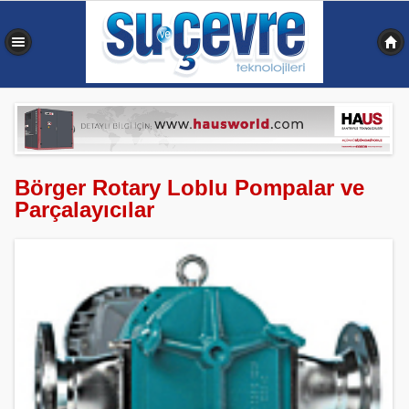
0,348 sn
Börger Rotary Loblu Pompalar ve
Parçalayıcılar