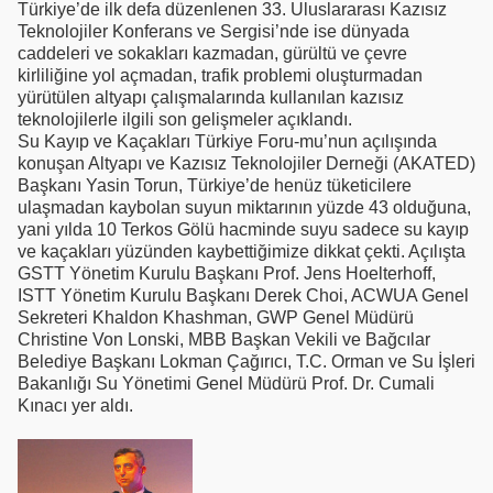
Türkiye’de ilk defa düzenlenen 33. Uluslararası Kazısız
Teknolojiler Konferans ve Sergisi’nde ise dünyada
caddeleri ve sokakları kazmadan, gürültü ve çevre
kirliliğine yol açmadan, trafik problemi oluşturmadan
yürütülen altyapı çalışmalarında kullanılan kazısız
teknolojilerle ilgili son gelişmeler açıklandı.
Su Kayıp ve Kaçakları Türkiye Foru-mu’nun açılışında
konuşan Altyapı ve Kazısız Teknolojiler Derneği (AKATED)
Başkanı Yasin Torun, Türkiye’de henüz tüketicilere
ulaşmadan kaybolan suyun miktarının yüzde 43 olduğuna,
yani yılda 10 Terkos Gölü hacminde suyu sadece su kayıp
ve kaçakları yüzünden kaybettiğimize dikkat çekti. Açılışta
GSTT Yönetim Kurulu Başkanı Prof. Jens Hoelterhoff,
ISTT Yönetim Kurulu Başkanı Derek Choi, ACWUA Genel
Sekreteri Khaldon Khashman, GWP Genel Müdürü
Christine Von Lonski, MBB Başkan Vekili ve Bağcılar
Belediye Başkanı Lokman Çağırıcı, T.C. Orman ve Su İşleri
Bakanlığı Su Yönetimi Genel Müdürü Prof. Dr. Cumali
Kınacı yer aldı.