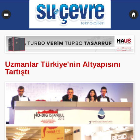
0,348 sn
Uzmanlar Türkiye'nin Altyapısını
Tartıştı