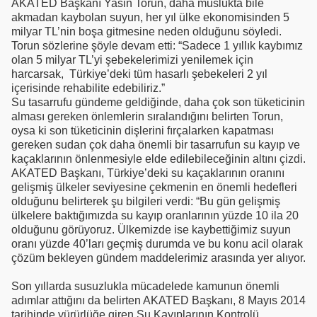
AKATED Başkanı Yasin Torun, daha muslukta bile
akmadan kaybolan suyun, her yıl ülke ekonomisinden 5
milyar TL’nin boşa gitmesine neden olduğunu söyledi.
Torun sözlerine şöyle devam etti: “Sadece 1 yıllık kaybımız
olan 5 milyar TL’yi şebekelerimizi yenilemek için
harcarsak, Türkiye’deki tüm hasarlı şebekeleri 2 yıl
içerisinde rehabilite edebiliriz.”
Su tasarrufu gündeme geldiğinde, daha çok son tüketicinin
alması gereken önlemlerin sıralandığını belirten Torun,
oysa ki son tüketicinin dişlerini fırçalarken kapatması
gereken sudan çok daha önemli bir tasarrufun su kayıp ve
kaçaklarının önlenmesiyle elde edilebileceğinin altını çizdi.
AKATED Başkanı, Türkiye’deki su kaçaklarının oranını
gelişmiş ülkeler seviyesine çekmenin en önemli hedefleri
olduğunu belirterek şu bilgileri verdi: “Bu gün gelişmiş
ülkelere baktığımızda su kayıp oranlarının yüzde 10 ila 20
olduğunu görüyoruz. Ülkemizde ise kaybettiğimiz suyun
oranı yüzde 40’ları geçmiş durumda ve bu konu acil olarak
çözüm bekleyen gündem maddelerimiz arasında yer alıyor.
Son yıllarda susuzlukla mücadelede kamunun önemli
adımlar attığını da belirten AKATED Başkanı, 8 Mayıs 2014
tarihinde yürürlüğe giren Su Kayıplarının Kontrolü