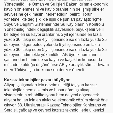
Yönetmeliği ile Orman ve Su İşleri Bakanlığı’nın ekonomik
kaybın önlenmesini ve kayıp oranlarının gelişmiş ülkeler
seviyesine çekilmesini hedeflediğini belirtti. Torun,
yönetmelikte değişiklikle ilgili de şunları paylaştı: “İçme
Suyu ve Dağıtım Sistemlerinde Su Kayıplarının Kontrolü
Yönetmeliği’ndeki değişiklik sayesinde, büyükşehir ve il
belediyeleri su kaybı oranlarını, 5 yıl içerisinde en fazla
yüzde 30, takip eden 4 yıl içerisinde ise en fazla yüzde 25
düzeyine; diğer belediyeler de 9 yıl içerisinde en fazla
yüzde 30, takip eden 5 yıl içerisinde ise en fazla yüzde 25
düzeyine indirmekle yükümlüler. AB üyelik normlarının
şartlarından birinin de su kayıp ve kaçakları konusunda
mücadele olduğu düşünülürse AB’ye adaylık süreci devam
eden Türkiye için bu konu son derece önemli.
Kazısız teknolojiler pazarı büyüyor
Altyapı çalışmaları için devrim niteliği taşıyan kazısız
teknolojiler, hem eskimiş ve hasar görmüş altyapı
sistemlerinin rehabilitasyonu hem de yeni döşenecek
altyapı hatları için en akılcı ve ekonomik çözüm olarak öne
çıkıyor. 33. Uluslararası Kazısız Teknolojiler Konferans ve
Sergisi, çağdaş ve çevreci kazısız teknolojilerle ülkemizi