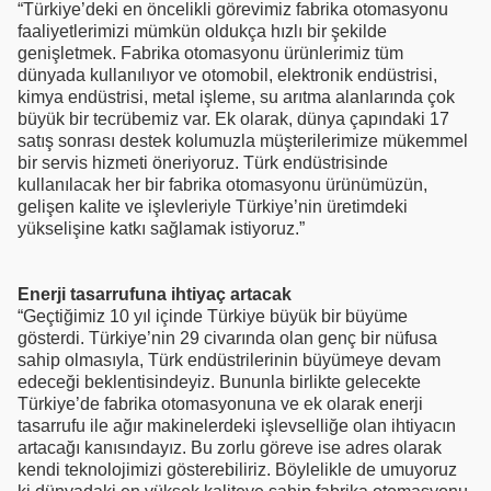
“Türkiye’deki en öncelikli görevimiz fabrika otomasyonu
faaliyetlerimizi mümkün oldukça hızlı bir şekilde
genişletmek. Fabrika otomasyonu ürünlerimiz tüm
dünyada kullanılıyor ve otomobil, elektronik endüstrisi,
kimya endüstrisi, metal işleme, su arıtma alanlarında çok
büyük bir tecrübemiz var. Ek olarak, dünya çapındaki 17
satış sonrası destek kolumuzla müşterilerimize mükemmel
bir servis hizmeti öneriyoruz. Türk endüstrisinde
kullanılacak her bir fabrika otomasyonu ürünümüzün,
gelişen kalite ve işlevleriyle Türkiye’nin üretimdeki
yükselişine katkı sağlamak istiyoruz.”
Enerji tasarrufuna ihtiyaç artacak
“Geçtiğimiz 10 yıl içinde Türkiye büyük bir büyüme
gösterdi. Türkiye’nin 29 civarında olan genç bir nüfusa
sahip olmasıyla, Türk endüstrilerinin büyümeye devam
edeceği beklentisindeyiz. Bununla birlikte gelecekte
Türkiye’de fabrika otomasyonuna ve ek olarak enerji
tasarrufu ile ağır makinelerdeki işlevselliğe olan ihtiyacın
artacağı kanısındayız. Bu zorlu göreve ise adres olarak
kendi teknolojimizi gösterebiliriz. Böylelikle de umuyoruz