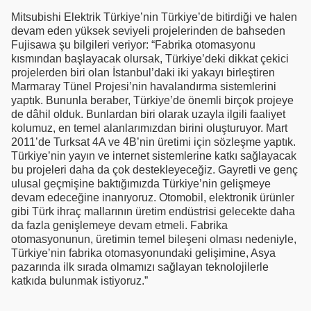
Mitsubishi Elektrik Türkiye’nin Türkiye’de bitirdiği ve halen
devam eden yüksek seviyeli projelerinden de bahseden
Fujisawa şu bilgileri veriyor: “Fabrika otomasyonu
kısmından başlayacak olursak, Türkiye’deki dikkat çekici
projelerden biri olan İstanbul’daki iki yakayı birleştiren
Marmaray Tünel Projesi’nin havalandırma sistemlerini
yaptık. Bununla beraber, Türkiye’de önemli birçok projeye
de dâhil olduk. Bunlardan biri olarak uzayla ilgili faaliyet
kolumuz, en temel alanlarımızdan birini oluşturuyor. Mart
2011’de Turksat 4A ve 4B’nin üretimi için sözleşme yaptık.
Türkiye’nin yayın ve internet sistemlerine katkı sağlayacak
bu projeleri daha da çok destekleyeceğiz. Gayretli ve genç
ulusal geçmişine baktığımızda Türkiye’nin gelişmeye
devam edeceğine inanıyoruz. Otomobil, elektronik ürünler
gibi Türk ihraç mallarının üretim endüstrisi gelecekte daha
da fazla genişlemeye devam etmeli. Fabrika
otomasyonunun, üretimin temel bileşeni olması nedeniyle,
Türkiye’nin fabrika otomasyonundaki gelişimine, Asya
pazarında ilk sırada olmamızı sağlayan teknolojilerle
katkıda bulunmak istiyoruz.”