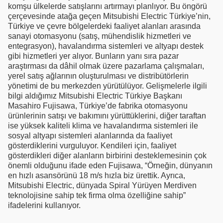
komşu ülkelerde satışlarını artırmayı planlıyor. Bu öngörü
çerçevesinde atağa geçen Mitsubishi Electric Türkiye’nin,
Türkiye ve çevre bölgelerdeki faaliyet alanları arasında
sanayi otomasyonu (satış, mühendislik hizmetleri ve
entegrasyon), havalandırma sistemleri ve altyapı destek
gibi hizmetleri yer alıyor. Bunların yanı sıra pazar
araştırması da dâhil olmak üzere pazarlama çalışmaları,
yerel satış ağlarının oluşturulması ve distribütörlerin
yönetimi de bu merkezden yürütülüyor. Gelişmelerle ilgili
bilgi aldığımız Mitsubishi Electric Türkiye Başkanı
Masahiro Fujisawa, Türkiye’de fabrika otomasyonu
ürünlerinin satışı ve bakımını yürüttüklerini, diğer taraftan
ise yüksek kaliteli klima ve havalandırma sistemleri ile
sosyal altyapı sistemleri alanlarında da faaliyet
gösterdiklerini vurguluyor. Kendileri için, faaliyet
gösterdikleri diğer alanların birbirini desteklemesinin çok
önemli olduğunu ifade eden Fujisawa, “Örneğin, dünyanın
en hızlı asansörünü 18 m/s hızla biz ürettik. Ayrıca,
Mitsubishi Electric, dünyada Spiral Yürüyen Merdiven
teknolojisine sahip tek firma olma özelliğine sahip”
ifadelerini kullanıyor.