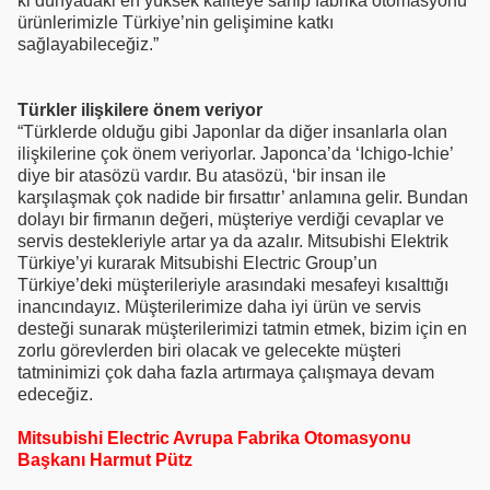
ki dünyadaki en yüksek kaliteye sahip fabrika otomasyonu
ürünlerimizle Türkiye’nin gelişimine katkı
sağlayabileceğiz.”
Türkler ilişkilere önem veriyor
“Türklerde olduğu gibi Japonlar da diğer insanlarla olan
ilişkilerine çok önem veriyorlar. Japonca’da ‘Ichigo-Ichie’
diye bir atasözü vardır. Bu atasözü, ‘bir insan ile
karşılaşmak çok nadide bir fırsattır’ anlamına gelir. Bundan
dolayı bir firmanın değeri, müşteriye verdiği cevaplar ve
servis destekleriyle artar ya da azalır. Mitsubishi Elektrik
Türkiye’yi kurarak Mitsubishi Electric Group’un
Türkiye’deki müşterileriyle arasındaki mesafeyi kısalttığı
inancındayız. Müşterilerimize daha iyi ürün ve servis
desteği sunarak müşterilerimizi tatmin etmek, bizim için en
zorlu görevlerden biri olacak ve gelecekte müşteri
tatminimizi çok daha fazla artırmaya çalışmaya devam
edeceğiz.
Mitsubishi Electric Avrupa Fabrika Otomasyonu
Başkanı Harmut Pütz