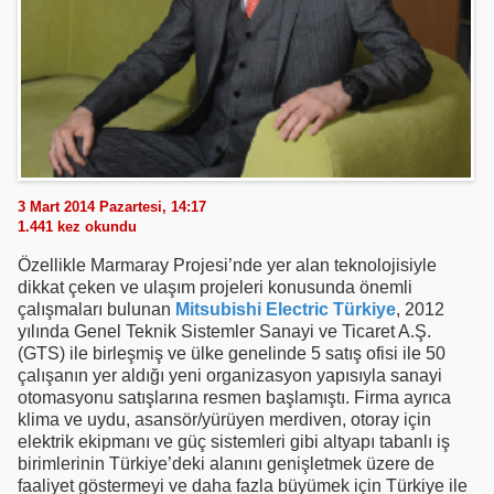
3 Mart 2014 Pazartesi, 14:17
1.441
kez okundu
Özellikle Marmaray Projesi’nde yer alan teknolojisiyle
dikkat çeken ve ulaşım projeleri konusunda önemli
çalışmaları bulunan
Mitsubishi Electric Türkiye
, 2012
yılında Genel Teknik Sistemler Sanayi ve Ticaret A.Ş.
(GTS) ile birleşmiş ve ülke genelinde 5 satış ofisi ile 50
çalışanın yer aldığı yeni organizasyon yapısıyla sanayi
otomasyonu satışlarına resmen başlamıştı. Firma ayrıca
klima ve uydu, asansör/yürüyen merdiven, otoray için
elektrik ekipmanı ve güç sistemleri gibi altyapı tabanlı iş
birimlerinin Türkiye’deki alanını genişletmek üzere de
faaliyet göstermeyi ve daha fazla büyümek için Türkiye ile