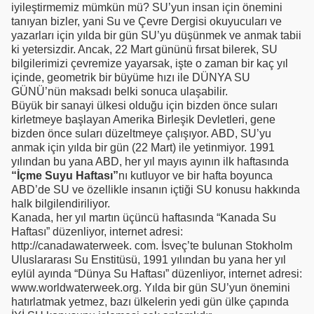
iyileştirmemiz mümkün mü? SU’yun insan için önemini
tanıyan bizler, yani Su ve Çevre Dergisi okuyucuları ve
yazarları için yılda bir gün SU’yu düşünmek ve anmak tabii
ki yetersizdir. Ancak, 22 Mart gününü fırsat bilerek, SU
bilgilerimizi çevremize yayarsak, işte o zaman bir kaç yıl
içinde, geometrik bir büyüme hızı ile DÜNYA SU
GÜNÜ’nün maksadı belki sonuca ulaşabilir.
Büyük bir sanayi ülkesi olduğu için bizden önce suları
kirletmeye başlayan Amerika Birleşik Devletleri, gene
bizden önce suları düzeltmeye çalışıyor. ABD, SU’yu
anmak için yılda bir gün (22 Mart) ile yetinmiyor. 1991
yılından bu yana ABD, her yıl mayıs ayının ilk haftasında
“İçme Suyu Haftası”
nı kutluyor ve bir hafta boyunca
ABD’de SU ve özellikle insanın içtiği SU konusu hakkında
halk bilgilendiriliyor.
Kanada, her yıl martın üçüncü haftasında “Kanada Su
Haftası” düzenliyor, internet adresi:
http://canadawaterweek. com. İsveç’te bulunan Stokholm
Uluslararası Su Enstitüsü, 1991 yılından bu yana her yıl
eylül ayında “Dünya Su Haftası” düzenliyor, internet adresi:
www.worldwaterweek.org. Yılda bir gün SU’yun önemini
hatırlatmak yetmez, bazı ülkelerin yedi gün ülke çapında