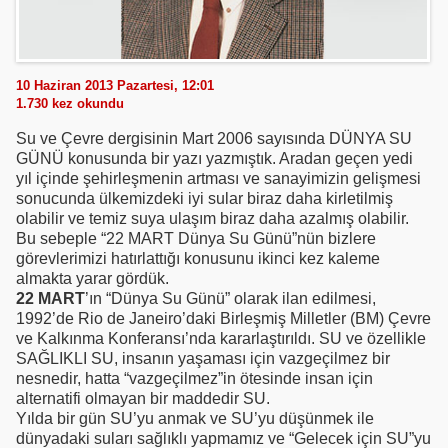
10 Haziran 2013 Pazartesi, 12:01
1.730
kez okundu
Su ve Çevre dergisinin Mart 2006 sayısında DÜNYA SU
GÜNÜ konusunda bir yazı yazmıştık. Aradan geçen yedi
yıl içinde şehirleşmenin artması ve sanayimizin gelişmesi
sonucunda ülkemizdeki iyi sular biraz daha kirletilmiş
olabilir ve temiz suya ulaşım biraz daha azalmış olabilir.
Bu sebeple “22 MART Dünya Su Günü”nün bizlere
görevlerimizi hatırlattığı konusunu ikinci kez kaleme
almakta yarar gördük.
22 MART
’ın “Dünya Su Günü” olarak ilan edilmesi,
1992’de Rio de Janeiro’daki Birleşmiş Milletler (BM) Çevre
ve Kalkınma Konferansı’nda kararlaştırıldı. SU ve özellikle
SAĞLIKLI SU, insanın yaşaması için vazgeçilmez bir
nesnedir, hatta “vazgeçilmez”in ötesinde insan için
alternatifi olmayan bir maddedir SU.
Yılda bir gün SU’yu anmak ve SU’yu düşünmek ile
dünyadaki suları sağlıklı yapmamız ve “Gelecek için SU”yu