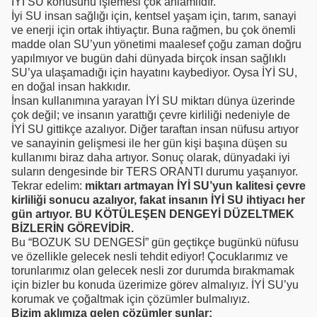
İYİ SU konusunu işlemesi çok anlamlıdır.
İyi SU insan sağlığı için, kentsel yaşam için, tarım, sanayi
ve enerji için ortak ihtiyaçtır. Buna rağmen, bu çok önemli
madde olan SU’yun yönetimi maalesef çoğu zaman doğru
yapılmıyor ve bugün dahi dünyada birçok insan sağlıklı
SU’ya ulaşamadığı için hayatını kaybediyor. Oysa İYİ SU,
en doğal insan hakkıdır.
İnsan kullanımına yarayan İYİ SU miktarı dünya üzerinde
çok değil; ve insanın yarattığı çevre kirliliği nedeniyle de
İYİ SU gittikçe azalıyor. Diğer taraftan insan nüfusu artıyor
ve sanayinin gelişmesi ile her gün kişi başına düşen su
kullanımı biraz daha artıyor. Sonuç olarak, dünyadaki iyi
suların dengesinde bir TERS ORANTI durumu yaşanıyor.
Tekrar edelim:
miktarı artmayan İYİ SU’yun kalitesi çevre
kirliliği sonucu azalıyor, fakat insanın İYİ SU ihtiyacı her
gün artıyor. BU KÖTÜLEŞEN DENGEYİ DÜZELTMEK
BİZLERİN GÖREVİDİR.
Bu “BOZUK SU DENGESİ” gün geçtikçe bugünkü nüfusu
ve özellikle gelecek nesli tehdit ediyor! Çocuklarımız ve
torunlarımız olan gelecek nesli zor durumda bırakmamak
için bizler bu konuda üzerimize görev almalıyız. İYİ SU’yu
korumak ve çoğaltmak için çözümler bulmalıyız.
Bizim aklımıza gelen çözümler şunlar: