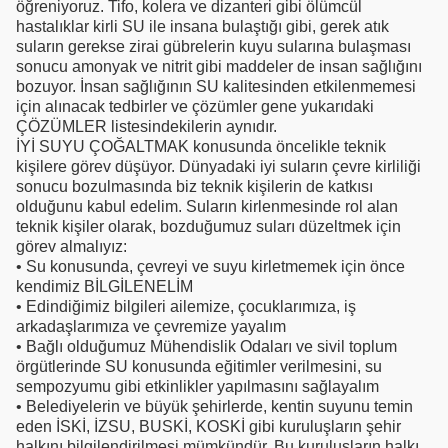
öğreniyoruz. Tifo, kolera ve dizanteri gibi ölümcül
hastalıklar kirli SU ile insana bulaştığı gibi, gerek atık
suların gerekse zirai gübrelerin kuyu sularına bulaşması
sonucu amonyak ve nitrit gibi maddeler de insan sağlığını
bozuyor. İnsan sağlığının SU kalitesinden etkilenmemesi
için alınacak tedbirler ve çözümler gene yukarıdaki
ÇÖZÜMLER listesindekilerin aynıdır.
İYİ SUYU ÇOĞALTMAK konusunda öncelikle teknik
kişilere görev düşüyor. Dünyadaki iyi suların çevre kirliliği
sonucu bozulmasında biz teknik kişilerin de katkısı
olduğunu kabul edelim. Suların kirlenmesinde rol alan
teknik kişiler olarak, bozduğumuz suları düzeltmek için
görev almalıyız:
• Su konusunda, çevreyi ve suyu kirletmemek için önce
kendimiz BİLGİLENELİM
• Edindiğimiz bilgileri ailemize, çocuklarımıza, iş
arkadaşlarımıza ve çevremize yayalım
• Bağlı olduğumuz Mühendislik Odaları ve sivil toplum
örgütlerinde SU konusunda eğitimler verilmesini, su
sempozyumu gibi etkinlikler yapılmasını sağlayalım
• Belediyelerin ve büyük şehirlerde, kentin suyunu temin
eden İSKİ, İZSU, BUSKİ, KOSKİ gibi kuruluşların şehir
halkını bilgilendirilmesi mümkündür. Bu kuruluşların halkı