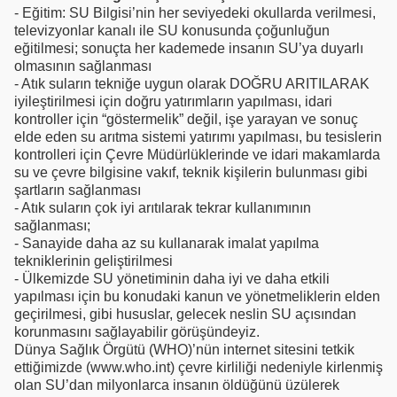
- Eğitim: SU Bilgisi’nin her seviyedeki okullarda verilmesi,
televizyonlar kanalı ile SU konusunda çoğunluğun
eğitilmesi; sonuçta her kademede insanın SU’ya duyarlı
olmasının sağlanması
- Atık suların tekniğe uygun olarak DOĞRU ARITILARAK
iyileştirilmesi için doğru yatırımların yapılması, idari
kontroller için “göstermelik” değil, işe yarayan ve sonuç
elde eden su arıtma sistemi yatırımı yapılması, bu tesislerin
kontrolleri için Çevre Müdürlüklerinde ve idari makamlarda
su ve çevre bilgisine vakıf, teknik kişilerin bulunması gibi
şartların sağlanması
- Atık suların çok iyi arıtılarak tekrar kullanımının
sağlanması;
- Sanayide daha az su kullanarak imalat yapılma
tekniklerinin geliştirilmesi
- Ülkemizde SU yönetiminin daha iyi ve daha etkili
yapılması için bu konudaki kanun ve yönetmeliklerin elden
geçirilmesi, gibi hususlar, gelecek neslin SU açısından
korunmasını sağlayabilir görüşündeyiz.
Dünya Sağlık Örgütü (WHO)’nün internet sitesini tetkik
ettiğimizde (www.who.int) çevre kirliliği nedeniyle kirlenmiş
olan SU’dan milyonlarca insanın öldüğünü üzülerek