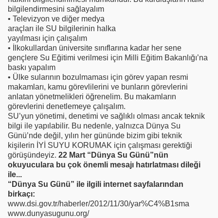
bilgilendirmesini sağlayalım
• Televizyon ve diğer medya
araçları ile SU bilgilerinin halka
yayılması için çalışalım
• İlkokullardan üniversite sınıflarına kadar her sene
gençlere Su Eğitimi verilmesi için Milli Eğitim Bakanlığı’na
baskı yapalım
• Ülke sularının bozulmaması için görev yapan resmi
makamları, kamu görevlilerini ve bunların görevlerini
anlatan yönetmelikleri öğrenelim. Bu makamların
görevlerini denetlemeye çalışalım.
SU’yun yönetimi, denetimi ve sağlıklı olması ancak teknik
bilgi ile yapılabilir. Bu nedenle, yalnızca Dünya Su
Günü’nde değil, yılın her gününde bizim gibi teknik
kişilerin İYİ SUYU KORUMAK için çalışması gerektiği
görüşündeyiz.
22 Mart “Dünya Su Günü”nün
okuyuculara bu çok önemli mesajı hatırlatması dileği
ile...
“Dünya Su Günü” ile ilgili internet sayfalarından
birkaçı:
www.dsi.gov.tr/haberler/2012/11/30/yar%C4%B1sma
www.dunyasugunu.org/