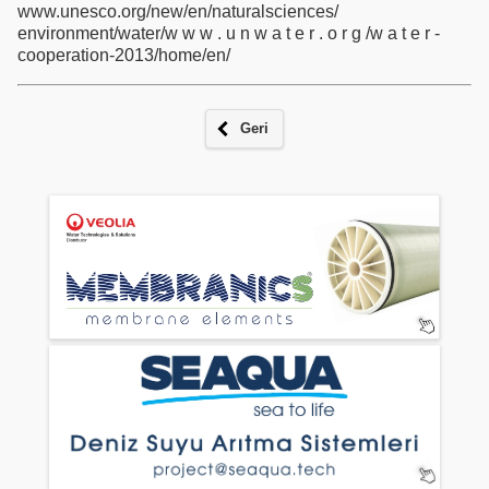
www.unesco.org/new/en/naturalsciences/
environment/water/w w w . u n w a t e r . o r g /w a t e r -
cooperation-2013/home/en/
Geri