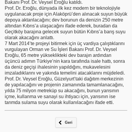
Bakanı Prof. Dr. Veysel Eroğlu katıldı.
Prof. Dr. Eroğlu, dünyada ilk kez modern bir teknolojiyle
uygulanacak proje için Alaköprü’den alınacak suyun büyük
depoya aktarılacağını; dev borunun da denizin 250 metre
altından Kıbrıs’a ulaşacağını ifade ederek, buradan da
Geçitköy barajına gelecek suyun bütün Kıbrıs’a barış suyu
olarak akacağını anlattı.
7 Mart 2014’te projeyi bitirmek için üç vardiya çalıştıklarını
vurgulayan Orman ve Su İşleri Bakanı Prof. Dr. Veysel
Eroğlu, 65 metre yükseklikteki dev barajın ardından
üçüncü adımın Türkiye’nin kara tarafında isale hattı, sonra
da deniz geçişi ihalesinin yapıldığını, mukavelesini
imzaladıklarını ve yakında temelini atacaklarını müjdeledi.
Prof. Dr. Veysel Eroğlu, Güzelyurt’taki dağıtım merkezinin
de yapılacağını ve projenin zamanında tamamlanacağını,
yılda 75 milyon metreküp su akacağını, bunun yarısının
içme, kullanma ve sanayi su ihtiyacı için, yarısının ise
tarımda sulama suyu olarak kullanılacağını ifade etti.
Geri