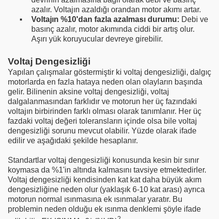
azalır. Voltajın azaldığı orandan motor akımı artar.
▪
Voltajın %10'dan fazla azalması durumu:
Debi ve
basınç azalır, motor akımında ciddi bir artış olur.
Aşırı yük koruyucular devreye girebilir.
Voltaj Dengesizliği
Yapılan çalışmalar göstermiştir ki voltaj dengesizliği, dalgıç
motorlarda en fazla hataya neden olan olayların başında
gelir. Bilinenin aksine voltaj dengesizliği, voltaj
dalgalanmasından farklıdır ve motorun her üç fazındaki
voltajın birbirinden farklı olması olarak tanımlanır. Her üç
fazdaki voltaj değeri toleransların içinde olsa bile voltaj
dengesizliği sorunu mevcut olabilir. Yüzde olarak ifade
edilir ve aşağıdaki şekilde hesaplanır.
Standartlar voltaj dengesizliği konusunda kesin bir sınır
koymasa da %1'in altında kalmasını tavsiye etmektedirler.
Voltaj dengesizliği kendisinden kat kat daha büyük akım
dengesizliğine neden olur (yaklaşık 6-10 kat arası) ayrıca
motorun normal ısınmasına ek ısınmalar yaratır. Bu
problemin neden olduğu ek ısınma denklemi şöyle ifade
2