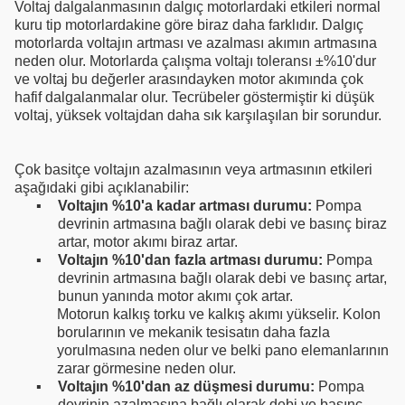
Voltaj dalgalanmasının dalgıç motorlardaki etkileri normal
kuru tip motorlardakine göre biraz daha farklıdır. Dalgıç
motorlarda voltajın artması ve azalması akımın artmasına
neden olur. Motorlarda çalışma voltajı toleransı ±%10'dur
ve voltaj bu değerler arasındayken motor akımında çok
hafif dalgalanmalar olur. Tecrübeler göstermiştir ki düşük
voltaj, yüksek voltajdan daha sık karşılaşılan bir sorundur.
Çok basitçe voltajın azalmasının veya artmasının etkileri
aşağıdaki gibi açıklanabilir:
▪
Voltajın %10'a kadar artması durumu:
Pompa
devrinin artmasına bağlı olarak debi ve basınç biraz
artar, motor akımı biraz artar.
▪
Voltajın %10'dan fazla artması durumu:
Pompa
devrinin artmasına bağlı olarak debi ve basınç artar,
bunun yanında motor akımı çok artar.
Motorun kalkış torku ve kalkış akımı yükselir. Kolon
borularının ve mekanik tesisatın daha fazla
yorulmasına neden olur ve belki pano elemanlarının
zarar görmesine neden olur.
▪
Voltajın %10'dan az düşmesi durumu:
Pompa
devrinin azalmasına bağlı olarak debi ve basınç