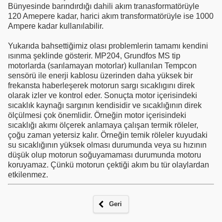
Bünyesinde barındırdığı dahili akım tranasformatörüyle
120 Amepere kadar, harici akım transformatörüyle ise 1000
Ampere kadar kullanılabilir.
Yukarıda bahsettiğimiz olası problemlerin tamamı kendini
ısınma şeklinde gösterir. MP204, Grundfos MS tip
motorlarda (sarılamayan motorlar) kullanılan Tempcon
sensörü ile enerji kablosu üzerinden daha yüksek bir
frekansta haberleşerek motorun sargı sıcaklıgını direk
olarak izler ve kontrol eder. Sonuçta motor içerisindeki
sıcaklık kaynağı sargının kendisidir ve sıcaklığının direk
ölçülmesi
çok önemlidir. Örneğin motor içerisindeki
sıcaklığı akımı ölçerek anlamaya çalışan termik röleler,
çoğu zaman yetersiz kalır. Örneğin temik röleler kuyudaki
su sıcaklığının yüksek olması durumunda veya su hızının
düşük olup motorun soğuyamaması durumunda motoru
koruyamaz. Çünkü motorun çektiği akım bu tür olaylardan
etkilenmez.
Geri