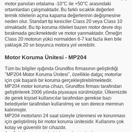
motor panoları ortalama
-10°C
ile +
50°C
arasındaki
ortamlardan çalışmaktadır. Bu farklı sıcaklık değerleri
termik rölelerin açma kapama değerlerinin değişmesine
neden olur. Standart tip kesiciler Class 20 veya Class 10
olmaktadır. Bu tip koruma röleleri bazen motor devre dışı
bırakmada gecikmektedir ve motor yanmaktadır. Örneğin
Class 20 motorun yükü normalden 6-7 kat fazla iken bile
yaklaşık 20 sn boyunca motora yol verebilir.
Motor Koruma Ünitesi - MP204
Tüm bu bilgiler ışığında Grundfos firmasının geliştirdiği
"MP204 Motor Koruma Ünitesi", özellikle dalgıç motorlar
için çok başarılı bir koruma gerçekleştirebilmektedir.
MP204 motor koruma cihazı, Grundfos firması tarafından
geliştirilerek 2006 yılında piyasaya sürülmüştür. Ülkemizde
de gerek kişisel kullanıcılar tarafından gerekse bazı
belediyeler tarafından kullanılmış ve son derece memnun
kalınmıştır.
MP204 motorların 24 saat süreyle izlenmesi ve korunması
için geliştirilmiş bir motor koruma ünitesidir. Kullanımı çok
kolay ve güvenilir bir cihazdır.