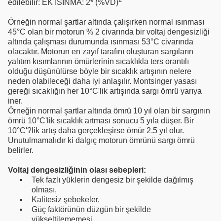
edilebilir: EK ISINMA: 2* (%VD)
Örneğin normal şartlar altında çalışırken normal ısınması
45°C
olan bir motorun % 2 civarında bir voltaj dengesizliği
altında çalışması durumunda ısınması
53°C
civarında
olacaktır. Motorun en zayıf tarafını oluşturan sargıların
yalıtım kısımlarının ömürlerinin sıcaklıkla ters orantılı
olduğu düşünülürse böyle bir sıcaklık artışının nelere
neden olabileceği daha iyi anlaşılır. Montsinger yasası
gereği sıcaklığın her 10°C'lik artışında sargı ömrü yarıya
iner.
Örneğin normal şartlar altında ömrü 10 yıl olan bir sargının
ömrü 10°C'lik sıcaklık artması sonucu 5 yıla düşer. Bir
10°C'?lik artış daha gerçekleşirse ömür 2.5 yıl olur.
Unutulmamalıdır ki dalgıç motorun ömrünü sargı ömrü
belirler.
Voltaj dengesizliğinin olası sebepleri:
▪
Tek fazlı yüklerin dengesiz bir şekilde dağılmış
olması,
▪
Kalitesiz şebekeler,
▪
Güç faktörünün düzgün bir şekilde
yükseltilememesi,