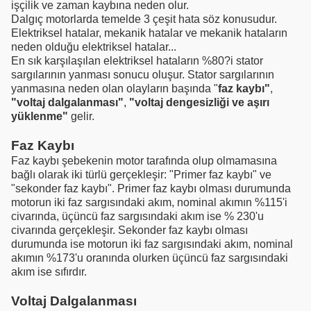
işçilik ve zaman kaybına neden olur.
Dalgıç motorlarda temelde 3 çeşit hata söz konusudur.
Elektriksel hatalar, mekanik hatalar ve mekanik hataların
neden olduğu elektriksel hatalar...
En sık karşılaşılan elektriksel hataların %80?i stator
sargılarının yanması sonucu oluşur. Stator sargılarının
yanmasına neden olan olayların başında "
faz kaybı"
,
"voltaj dalgalanması"
,
"voltaj dengesizliği ve aşırı
yüklenme"
gelir.
Faz Kaybı
Faz kaybı şebekenin motor tarafında olup olmamasına
bağlı olarak iki türlü gerçekleşir: "Primer faz kaybı" ve
"sekonder faz kaybı". Primer faz kaybı olması durumunda
motorun iki faz sargısındaki akım, nominal akımın %115'i
civarında, üçüncü faz sargısındaki akım ise % 230'u
civarında gerçekleşir. Sekonder faz kaybı olması
durumunda ise motorun iki faz sargısındaki akım, nominal
akımın %173'u oranında olurken üçüncü faz sargısındaki
akım ise sıfırdır.
Voltaj Dalgalanması