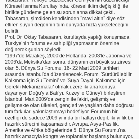
Küresel Isınma Kurultayı'nda, küresel iklim değişikliği ile
birlikte gündeme gelen su sorunlarına dikkat çekti.
Tabasaran, şimdiden kendisinden "mavi altın" diye söz
ettiren suyun değerinin tüm dünyada hızla yükseleceğini
belirtti.
Prof. Dr. Oktay Tabasaran, kurultayda yaptığı konuşmada,
Türkiye'nin foruma ev sahipliği yapmasının önemine
değinerek şunları söyledi:
"1997'de Marakeş, 2000'de Hollanda, 2003'te Japonya ve
2006'da Meksika'dan sonra, dünyanın en büyük su zirvesi
olan 5. Dünya Su Forumu, 16- 22 Mart 2009 tarihleri
arasında İstanbul'da düzenlenecek. Forum, 'Sürdürülebilir
Kalkınma için Su Temini' ve 'Suya Dayalı Kalkınma için
Gerekli Mekanizmalar' olmak üzere iki ana konuya
dayanıyor. Doğu'yla Batı'yı, Kuzey'le Güney'i birleştiren
İstanbul, Mart 2009'da zengin ile fakiri, gelişmiş ve
gelişmekte olan ülkeleri, gençleri ve yaşlıları daha doğrusu
tüm farklıları yakınlaştırmayı hedefliyor. Forumun bir
özelliği de sadece 2009 yılında bir haftayı değil, iki yıllık bir
hazırlık sürecini kapsamasıdır. Avrupa, Asya-Pasifik,
Amerika ve Afrika bölgelerinde 5. Dünya Su Forumu'na
hazırlık amacıyla kongre ve toplantılar başlamış bulunuyor.