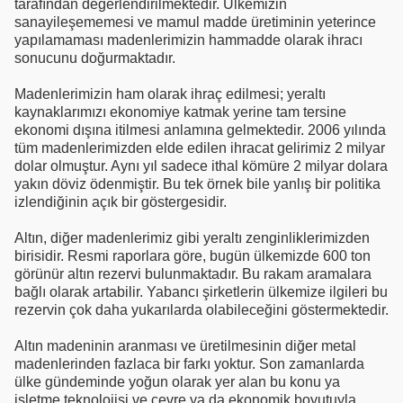
tarafından değerlendirilmektedir. Ülkemizin
sanayileşememesi ve mamul madde üretiminin yeterince
yapılamaması madenlerimizin hammadde olarak ihracı
sonucunu doğurmaktadır.
Madenlerimizin ham olarak ihraç edilmesi; yeraltı
kaynaklarımızı ekonomiye katmak yerine tam tersine
ekonomi dışına itilmesi anlamına gelmektedir. 2006 yılında
tüm madenlerimizden elde edilen ihracat gelirimiz 2 milyar
dolar olmuştur. Aynı yıl sadece ithal kömüre 2 milyar dolara
yakın döviz ödenmiştir. Bu tek örnek bile yanlış bir politika
izlendiğinin açık bir göstergesidir.
Altın, diğer madenlerimiz gibi yeraltı zenginliklerimizden
birisidir. Resmi raporlara göre, bugün ülkemizde 600 ton
görünür altın rezervi bulunmaktadır. Bu rakam aramalara
bağlı olarak artabilir. Yabancı şirketlerin ülkemize ilgileri bu
rezervin çok daha yukarılarda olabileceğini göstermektedir.
Altın madeninin aranması ve üretilmesinin diğer metal
madenlerinden fazlaca bir farkı yoktur. Son zamanlarda
ülke gündeminde yoğun olarak yer alan bu konu ya
işletme teknolojisi ve çevre ya da ekonomik boyutuyla