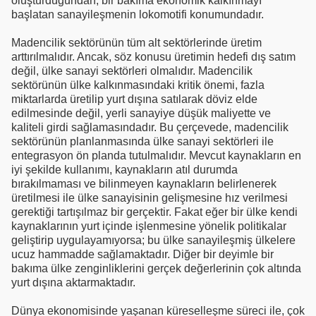
oluşturduğundan, bir bakıma ekonomik kalkınmayı
başlatan sanayileşmenin lokomotifi konumundadır.
Madencilik sektörünün tüm alt sektörlerinde üretim
arttırılmalıdır. Ancak, söz konusu üretimin hedefi dış satım
değil, ülke sanayi sektörleri olmalıdır. Madencilik
sektörünün ülke kalkınmasındaki kritik önemi, fazla
miktarlarda üretilip yurt dışına satılarak döviz elde
edilmesinde değil, yerli sanayiye düşük maliyette ve
kaliteli girdi sağlamasındadır. Bu çerçevede, madencilik
sektörünün planlanmasında ülke sanayi sektörleri ile
entegrasyon ön planda tutulmalıdır. Mevcut kaynakların en
iyi şekilde kullanımı, kaynakların atıl durumda
bırakılmaması ve bilinmeyen kaynakların belirlenerek
üretilmesi ile ülke sanayisinin gelişmesine hız verilmesi
gerektiği tartışılmaz bir gerçektir. Fakat eğer bir ülke kendi
kaynaklarının yurt içinde işlenmesine yönelik politikalar
geliştirip uygulayamıyorsa; bu ülke sanayileşmiş ülkelere
ucuz hammadde sağlamaktadır. Diğer bir deyimle bir
bakıma ülke zenginliklerini gerçek değerlerinin çok altında
yurt dışına aktarmaktadır.
Dünya ekonomisinde yaşanan küreselleşme süreci ile, çok