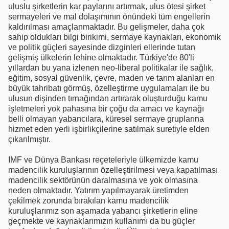
uluslu şirketlerin kar paylarını artırmak, ulus ötesi şirket
sermayeleri ve mal dolaşımının önündeki tüm engellerin
kaldırılması amaçlanmaktadır. Bu gelişmeler, daha çok
sahip oldukları bilgi birikimi, sermaye kaynakları, ekonomik
ve politik güçleri sayesinde dizginleri ellerinde tutan
gelişmiş ülkelerin lehine olmaktadır. Türkiye'de 80'li
yıllardan bu yana izlenen neo-liberal politikalar ile sağlık,
eğitim, sosyal güvenlik, çevre, maden ve tarım alanları en
büyük tahribatı görmüş, özelleştirme uygulamaları ile bu
ulusun dişinden tırnağından artırarak oluşturduğu kamu
işletmeleri yok pahasına bir çoğu da amacı ve kaynağı
belli olmayan yabancılara, küresel sermaye gruplarına
hizmet eden yerli işbirlikçilerine satılmak suretiyle elden
çıkarılmıştır.
IMF ve Dünya Bankası reçeteleriyle ülkemizde kamu
madencilik kuruluşlarının özelleştirilmesi veya kapatılması
madencilik sektörünün daralmasına ve yok olmasına
neden olmaktadır. Yatırım yapılmayarak üretimden
çekilmek zorunda bırakılan kamu madencilik
kuruluşlarımız son aşamada yabancı şirketlerin eline
geçmekte ve kaynaklarımızın kullanımı da bu güçler