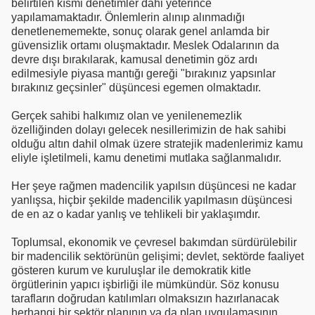
belirtilen kısmi denetimler dahi yeterince
yapılamamaktadır. Önlemlerin alınıp alınmadığı
denetlenememekte, sonuç olarak genel anlamda bir
güvensizlik ortamı oluşmaktadır. Meslek Odalarının da
devre dışı bırakılarak, kamusal denetimin göz ardı
edilmesiyle piyasa mantığı gereği "bırakınız yapsınlar
bırakınız geçsinler" düşüncesi egemen olmaktadır.
Gerçek sahibi halkımız olan ve yenilenemezlik
özelliğinden dolayı gelecek nesillerimizin de hak sahibi
olduğu altın dahil olmak üzere stratejik madenlerimiz kamu
eliyle işletilmeli, kamu denetimi mutlaka sağlanmalıdır.
Her şeye rağmen madencilik yapılsın düşüncesi ne kadar
yanlışsa, hiçbir şekilde madencilik yapılmasın düşüncesi
de en az o kadar yanlış ve tehlikeli bir yaklaşımdır.
Toplumsal, ekonomik ve çevresel bakımdan sürdürülebilir
bir madencilik sektörünün gelişimi; devlet, sektörde faaliyet
gösteren kurum ve kuruluşlar ile demokratik kitle
örgütlerinin yapıcı işbirliği ile mümkündür. Söz konusu
tarafların doğrudan katılımları olmaksızın hazırlanacak
herhangi bir sektör planının ya da plan uygulamasının