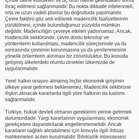
içinde rafine edildikten ve uç ürün haline getirildikten sonra
ihraç edilmesi sağlanmalıdır. Bu nokta dikkatle irdelenmeli,
orta ve uzun vadeli planlar bu doğrultuda yapılmalıdır.
Çevre faktörü göz ardı edilerek madencilik faaliyetlerinin
yürütülmesi, içinde bulunduğumuz yüzyılda mümkün
değildir. Madenciliğin çevreye etkileri yadsınamaz. Ancak,
madencilik sektöründe, çevre dostu teknoloji ve
yöntemlerin kullanılması, madencilik süreçlerinde ya da
sonrasında çevrenin korunmasına ya da yenilenmesine
yönelik önlemlerin alınması bir zorunluluktur. Bu konuda
gelişmiş ülkelerdeki olumlu örnekler ülkemizde de
uygulanmalıdır.
Yerel halkın onayını almamış hiçbir ekonomik girişimin
ülkeye yarar getirmesi beklenemez. Madencilik sektörüne
ilişkin alınacak kararlarda ilgili yöre halkının da katılımı
sağlanmalıdır.
Türkiye, hukuk devleti olmanın gereklerini yerine getirmek
durumundadır. Yargı kararlarının uygulanması, ekonomik
gerekçelere dayandırılarak engellenmemelidir. Ancak
kararların sağlıklı alınabilmesi için konuyla ilgili ihtisas
mahkemeleri acilen kurulmalıdır. Bilirkişilik müessesesi