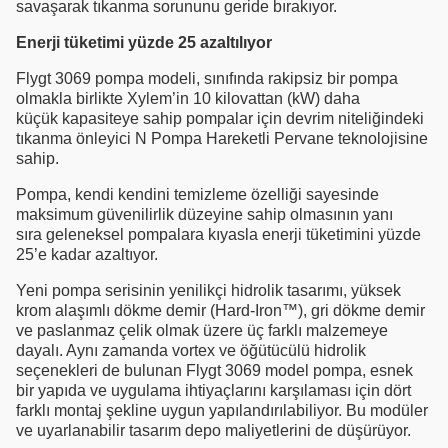
savaşarak tıkanma sorununu geride bırakıyor.
Enerji tüketimi yüzde 25 azaltılıyor
Flygt 3069 pompa modeli, sınıfında rakipsiz bir pompa
olmakla birlikte Xylem’in 10 kilovattan (kW) daha
küçük kapasiteye sahip pompalar için devrim niteliğindeki
tıkanma önleyici N Pompa Hareketli Pervane teknolojisine
sahip.
Pompa, kendi kendini temizleme özelliği sayesinde
maksimum güvenilirlik düzeyine sahip olmasının yanı
sıra geleneksel pompalara kıyasla enerji tüketimini yüzde
25’e kadar azaltıyor.
Yeni pompa serisinin yenilikçi hidrolik tasarımı, yüksek
krom alaşımlı dökme demir (Hard-Iron™), gri dökme demir
ve paslanmaz çelik olmak üzere üç farklı malzemeye
dayalı. Aynı zamanda vortex ve öğütücülü hidrolik
seçenekleri de bulunan Flygt 3069 model pompa, esnek
bir yapıda ve uygulama ihtiyaçlarını karşılaması için dört
farklı montaj şekline uygun yapılandırılabiliyor. Bu modüler
ve uyarlanabilir tasarım depo maliyetlerini de düşürüyor.