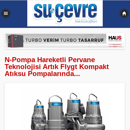
0,516 sn
N-Pompa Hareketli Pervane
Teknolojisi Artık Flygt Kompakt
Atıksu Pompalarında...