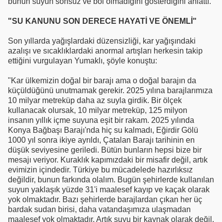
bunun suyun sonsuz ve bol olmadığını gösterdiğini anlattı.
"SU KANUNU SON DERECE HAYATİ VE ÖNEMLİ"
Son yıllarda yağışlardaki düzensizliği, kar yağışındaki
azalışı ve sıcaklıklardaki anormal artışları herkesin takip
ettiğini vurgulayan Yumaklı, şöyle konuştu:
"Kar ülkemizin doğal bir barajı ama o doğal barajın da
küçüldüğünü unutmamak gerekir. 2025 yılına barajlarımıza
10 milyar metreküp daha az suyla girdik. Bir ölçek
kullanacak olursak, 10 milyar metreküp, 125 milyon
insanın yıllık içme suyuna eşit bir rakam. 2025 yılında
Konya Bağbaşı Barajı'nda hiç su kalmadı, Eğirdir Gölü
1000 yıl sonra ikiye ayrıldı, Çatalan Barajı tarihinin en
düşük seviyesine geriledi. Bütün bunların hepsi bize bir
mesajı veriyor. Kuraklık kapımızdaki bir misafir değil, artık
evimizin içindedir. Türkiye bu mücadelede hazırlıksız
değildir, bunun farkında olalım. Bugün şehirlerde kullanılan
suyun yaklaşık yüzde 31'i maalesef kayıp ve kaçak olarak
yok olmaktadır. Bazı şehirlerde barajlardan çıkan her üç
bardak sudan birisi, daha vatandaşımıza ulaşmadan
maalesef yok olmaktadır. Artık suyu bir kaynak olarak değil,