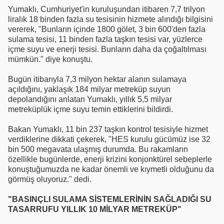
Yumaklı, Cumhuriyet'in kuruluşundan itibaren 7,7 trilyon
liralık 18 binden fazla su tesisinin hizmete alındığı bilgisini
vererek, "Bunların içinde 1800 gölet, 3 bin 600'den fazla
sulama tesisi, 11 binden fazla taşkın tesisi var, yüzlerce
içme suyu ve enerji tesisi. Bunların daha da çoğaltılması
mümkün." diye konuştu.
Bugün itibarıyla 7,3 milyon hektar alanın sulamaya
açıldığını, yaklaşık 184 milyar metreküp suyun
depolandığını anlatan Yumaklı, yıllık 5,5 milyar
metreküplük içme suyu temin ettiklerini bildirdi.
Bakan Yumaklı, 11 bin 237 taşkın kontrol tesisiyle hizmet
verdiklerine dikkati çekerek, "HES kurulu gücümüz ise 32
bin 500 megavata ulaşmış durumda. Bu rakamların
özellikle bugünlerde, enerji krizini konjonktürel sebeplerle
konuştuğumuzda ne kadar önemli ve kıymetli olduğunu da
görmüş oluyoruz." dedi.
"BASINÇLI SULAMA SİSTEMLERİNİN SAĞLADIĞI SU
TASARRUFU YILLIK 10 MİLYAR METREKÜP"