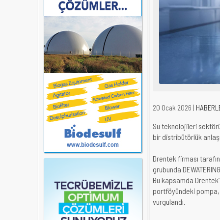
20 Ocak 2026 |
HABERL
Su teknolojileri sektör
bir distribütörlük anla
Drentek firması taraf
grubunda DEWATERING ürü
Bu kapsamda Drentek’in
portföyündeki pompa, s
vurgulandı.