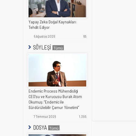
Yapay Zeka Doğal Kaynakları
Tehdit Ediyor
6 Ağustos 2026
65
SÖYLEŞİ
Endemic Process Mühendisliği
CEO'su ve Kurucusu Burak Atom
Okumuş: "Endemic ile
Sürdürülebilir Çamur Yönetimi"
7 Temmuz 2026
1.395
DOSYA