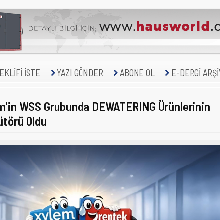
KLİFİ İSTE
YAZI GÖNDER
ABONE OL
E-DERGİ ARŞİ
em'in WSS Grubunda DEWATERING Ürünlerinin
bütörü Oldu