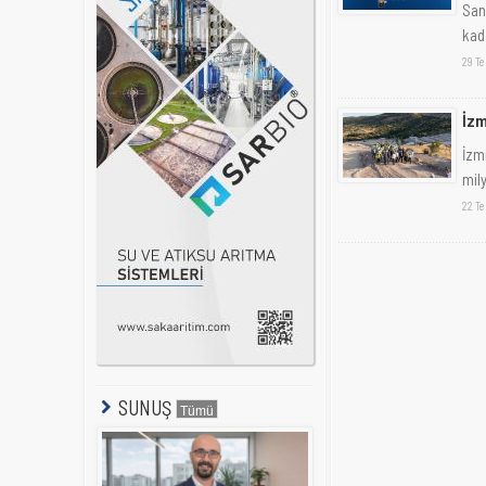
Sana
kad
29 T
İzm
İzmi
mily
22 T
SUNUŞ