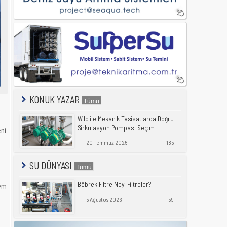
KONUK YAZAR
Wilo ile Mekanik Tesisatlarda Doğru
Sirkülasyon Pompası Seçimi
eni
20 Temmuz 2026
185
SU DÜNYASI
Böbrek Filtre Neyi Filtreler?
lem
5 Ağustos 2026
59