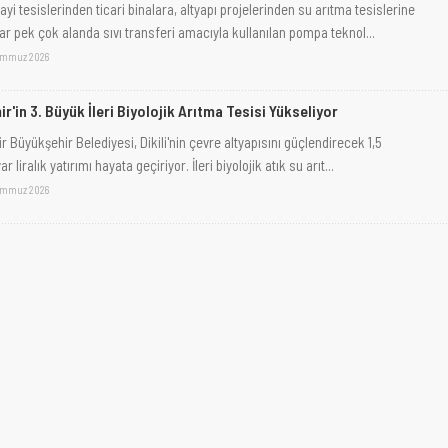
yi tesislerinden ticari binalara, altyapı projelerinden su arıtma tesislerine
ar pek çok alanda sıvı transferi amacıyla kullanılan pompa teknol...
emmuz 2026
ir'in 3. Büyük İleri Biyolojik Arıtma Tesisi Yükseliyor
r Büyükşehir Belediyesi, Dikili'nin çevre altyapısını güçlendirecek 1,5
ar liralık yatırımı hayata geçiriyor. İleri biyolojik atık su arıt...
emmuz 2026