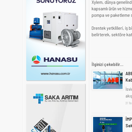
Xylem, dünya genelinde
kapsamlı ürün ve hizme
pompa ve paketleme si
Drentek yetkilileri, iş 
belirterek, sektöre kat
İlginizi çekebilir...
ABB
Kab
İsvi
akış
31 T
İMP
Sek