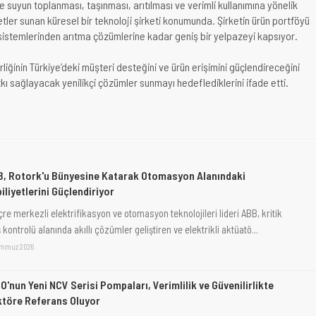
 suyun toplanması, taşınması, arıtılması ve verimli kullanımına yönelik
tler sunan küresel bir teknoloji şirketi konumunda. Şirketin ürün portföyü
stemlerinden arıtma çözümlerine kadar geniş bir yelpazeyi kapsıyor.
birliğinin Türkiye’deki müşteri desteğini ve ürün erişimini güçlendireceğini
kı sağlayacak yenilikçi çözümler sunmayı hedeflediklerini ifade etti.
, Rotork'u Bünyesine Katarak Otomasyon Alanındaki
iliyetlerini Güçlendiriyor
çre merkezli elektrifikasyon ve otomasyon teknolojileri lideri ABB, kritik
 kontrolü alanında akıllı çözümler geliştiren ve elektrikli aktüatö...
emmuz 2026
O'nun Yeni NCV Serisi Pompaları, Verimlilik ve Güvenilirlikte
töre Referans Oluyor