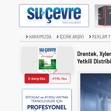
HAKKIMIZDA
İÇERİK ARŞİVİ
REKLAM TE
Drentek, Xyl
Yetkili Distri
E-Dergi Oku
HTML Oku