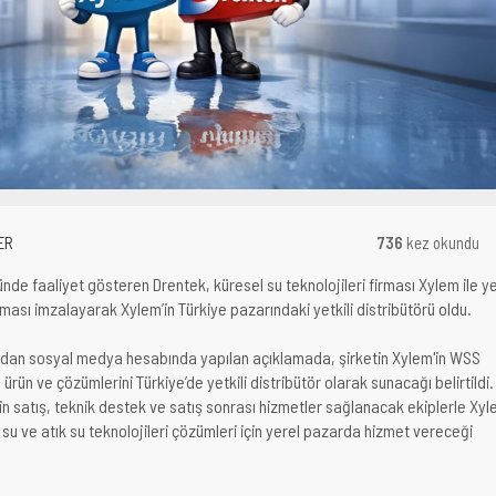
ER
736
kez okundu
ünde faaliyet gösteren Drentek, küresel su teknolojileri firması Xylem ile y
şması imzalayarak Xylem’in Türkiye pazarındaki yetkili distribütörü oldu.
ından sosyal medya hesabında yapılan açıklamada, şirketin Xylem'in WSS
n ve çözümlerini Türkiye’de yetkili distribütör olarak sunacağı belirtildi.
 satış, teknik destek ve satış sonrası hizmetler sağlanacak ekiplerle Xy
u ve atık su teknolojileri çözümleri için yerel pazarda hizmet vereceği