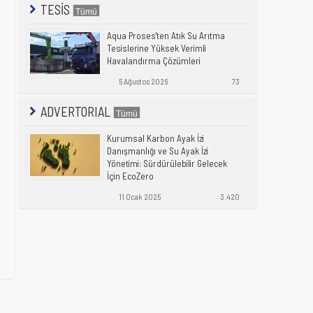
TESİS
Aqua Proses'ten Atık Su Arıtma
Tesislerine Yüksek Verimli
Havalandırma Çözümleri
5 Ağustos 2026
73
ADVERTORIAL
Kurumsal Karbon Ayak İzi
Danışmanlığı ve Su Ayak İzi
Yönetimi: Sürdürülebilir Gelecek
İçin EcoZero
11 Ocak 2025
3.420