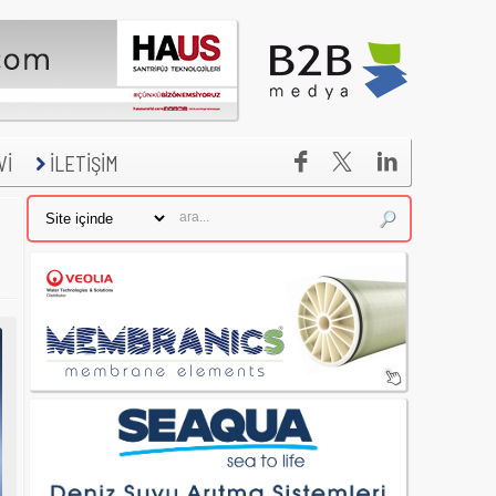


Vİ
İLETİŞİM