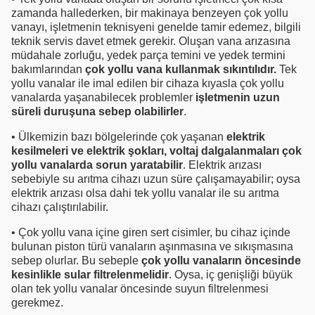
zamanda hallederken, bir makinaya benzeyen çok yollu
vanayı, işletmenin teknisyeni genelde tamir edemez, bilgili
teknik servis davet etmek gerekir. Oluşan vana arızasına
müdahale zorluğu, yedek parça temini ve yedek termini
bakımlarından
çok yollu vana kullanmak sıkıntılıdır.
Tek
yollu vanalar ile imal edilen bir cihaza kıyasla çok yollu
vanalarda yaşanabilecek problemler
işletmenin uzun
süreli duruşuna sebep olabilirler
.
• Ülkemizin bazı bölgelerinde çok yaşanan
elektrik
kesilmeleri ve elektrik şokları, voltaj dalgalanmaları çok
yollu vanalarda sorun yaratabilir
. Elektrik arızası
sebebiyle su arıtma cihazı uzun süre çalışamayabilir; oysa
elektrik arızası olsa dahi tek yollu vanalar ile su arıtma
cihazı çalıştırılabilir.
• Çok yollu vana içine giren sert cisimler, bu cihaz içinde
bulunan piston türü vanaların aşınmasına ve sıkışmasına
sebep olurlar. Bu sebeple
çok yollu vanaların öncesinde
kesinlikle sular filtrelenmelidir
. Oysa, iç genişliği büyük
olan tek yollu vanalar öncesinde suyun filtrelenmesi
gerekmez.