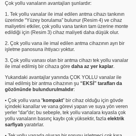
Çok yollu vanaların avantajları şunlardır:
1. Tek yollu vanalar ile imal edilen arıtma cihazı tankının
üzerinde “Yüzey borulama” bulunur (Resim 4) ve cihaz
maliyetini etkiler, çok yollu vana tankın tam üzerine monte
edildiği için (Resim 3) cihaz maliyeti daha düşük olur.
2. Çok yollu vana ile imal edilen arıtma cihazının ayrı bir
işletme panosuna ihtiyacı yoktur.
3. Çok yollu vanası olan bir arıtma cihazı tek yollu vanalar
ile imal edilmiş bir cihaza göre
daha az yer kaplar
.
Yukarıdaki avantajlar yanında ÇOK YOLLU vanalar ile
imal edilmiş bir arıtma cihazının şu
“EKSİ” tarafları da
gözönünde bulundurulmalıdır
:
• Çok yollu vana “
kompakt
” bir cihaz olduğu için gövde
içindeki kanallar ve vana görevi yapan ve suya yön veren
yerler “dar”dır; bu sebeple, tek yollu vanalara kıyasla çok
yollu vanaların basınç kaybı çok yüksektir, fazla
elektrik
sarfiyatı
yaratırlar.
• Tek yollu vanada oluşan bir sorunu işletmeci çok kısa