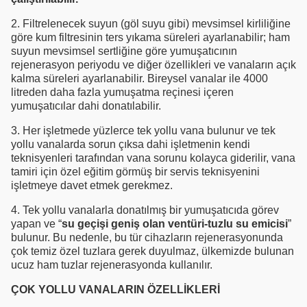
2. Filtrelenecek suyun (göl suyu gibi) mevsimsel kirliliğine
göre kum filtresinin ters yıkama süreleri ayarlanabilir; ham
suyun mevsimsel sertliğine göre yumuşatıcının
rejenerasyon periyodu ve diğer özellikleri ve vanaların açık
kalma süreleri ayarlanabilir. Bireysel vanalar ile 4000
litreden daha fazla yumuşatma reçinesi içeren
yumuşatıcılar dahi donatılabilir.
3. Her işletmede yüzlerce tek yollu vana bulunur ve tek
yollu vanalarda sorun çıksa dahi işletmenin kendi
teknisyenleri tarafından vana sorunu kolayca giderilir, vana
tamiri için özel eğitim görmüş bir servis teknisyenini
işletmeye davet etmek gerekmez.
4. Tek yollu vanalarla donatılmış bir yumuşatıcıda görev
yapan ve “
su geçişi geniş olan ventüri-tuzlu su emicisi
”
bulunur. Bu nedenle, bu tür cihazların rejenerasyonunda
çok temiz özel tuzlara gerek duyulmaz, ülkemizde bulunan
ucuz ham tuzlar rejenerasyonda kullanılır.
ÇOK YOLLU VANALARIN ÖZELLİKLERİ