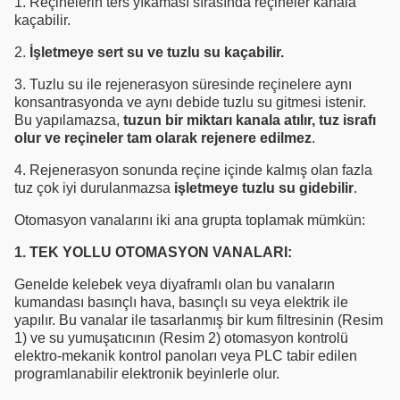
1. Reçinelerin ters yıkaması sırasında reçineler kanala
kaçabilir.
2.
İşletmeye sert su ve tuzlu su kaçabilir.
3. Tuzlu su ile rejenerasyon süresinde reçinelere aynı
konsantrasyonda ve aynı debide tuzlu su gitmesi istenir.
Bu yapılamazsa,
tuzun bir miktarı kanala atılır, tuz israfı
olur ve reçineler tam olarak rejenere edilmez
.
4. Rejenerasyon sonunda reçine içinde kalmış olan fazla
tuz çok iyi durulanmazsa
işletmeye tuzlu su gidebilir
.
Otomasyon vanalarını iki ana grupta toplamak mümkün:
1. TEK YOLLU OTOMASYON VANALARI:
Genelde kelebek veya diyaframlı olan bu vanaların
kumandası basınçlı hava, basınçlı su veya elektrik ile
yapılır. Bu vanalar ile tasarlanmış bir kum filtresinin (Resim
1) ve su yumuşatıcının (Resim 2) otomasyon kontrolü
elektro-mekanik kontrol panoları veya PLC tabir edilen
programlanabilir elektronik beyinlerle olur.