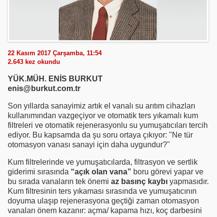
22 Kasım 2017 Çarşamba, 11:54
2.643
kez okundu
YÜK.MÜH. ENİS BURKUT
enis@burkut.com.tr
Son yıllarda sanayimiz artık el vanalı su arıtım cihazları
kullanımından vazgeçiyor ve otomatik ters yıkamalı kum
filtreleri ve otomatik rejenerasyonlu su yumuşatıcıları tercih
ediyor. Bu kapsamda da şu soru ortaya çıkıyor: "Ne tür
otomasyon vanası sanayi için daha uygundur?"
Kum filtrelerinde ve yumuşatıcılarda, filtrasyon ve sertlik
giderimi sırasında
“açık olan vana”
boru görevi yapar ve
bu sırada vanaların tek önemi
az basınç kaybı
yapmasıdır.
Kum filtresinin ters yıkaması sırasında ve yumuşatıcının
doyuma ulaşıp rejenerasyona geçtiği zaman otomasyon
vanaları önem kazanır: açma/ kapama hızı, koç darbesini