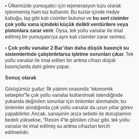
• Ülkemizde yumuşatıcı için rejenerasyon tuzu olarak
işlenmemiş ham tuz kullanılır. Bu tuzlar içinde midye
kabuğu, taş gibi katı cisimler bulunur ve
bu sert cisimler
çok yollu vana içindeki küçük delikli ventürilere veya
pistonlara zarar verir
. Oysa, tek yollu vanalar ile imal
edilmiş bir yumuşatıcıya aynı katı cisimler zarar vermez.
•
Çok yollu vanalar 2 Bar’dan daha düşük basınçlı su
sistemlerinde çalıştırılırlarsa işletme sorunları çıkar.
Tek
yollu vanalar ile imal edilen bir arıtma cihazı düşük
basınçlarda dahi görev yapar.
Sonuç olarak
Görüşümüz şudur: İlk yatırım sırasında “ekonomik
sebepler”le çok yollu vanalar kullanılmak istendiğinde
yukarıda değinilen sorunlar için önlemler alınmalıdır, bu
önlemler alındığında çok yollu vanalar da uzun yıllar görev
yapabilirler. Ancak, sanayinin arıza sebebi ile duruşlarının
bedeli yüksekse, “Resim 4”te görülen cihaz gibi, tek yollu
vanalar ile imal edilmiş su arıtma cihazları tercih
edilmelidir.