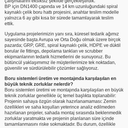
çalışmalarını eksiksiz şekilde gerçekleştirdik.
BP için DN1400 çapında ve 14 km uzunluğundaki spiral
kaynaklı çelik boru hattı projesini, anahtar teslim modelle
yalnızca 6 ay gibi kısa bir sürede tamamlayarak teslim
ettik.
Uygulama projelerimizin yanı sıra, küresel tedarik ağımız
sayesinde başta Avrupa ve Orta Doğu olmak üzere birçok
pazarda; GRP, GRE, spiral kaynaklı çelik, HDPE ve düktil
borular ile fittings, depolama tankları ve scrubber
ekipmanlarının tedarik hizmetlerini de sunuyoruz. Bu
bütüncül yaklaşımımız ile müşterilerimize tek noktadan,
güvenilir ve sürdürülebilir çözümler sağlıyoruz.
Boru sistemleri üretim ve montajında karşılaşılan en
büyük teknik zorluklar nelerdir?
Boru sistemleri üretimi ve montajında karşılaşılan en büyük
teknik zorluklar genellikle üç temel başlıkta toplanabilir:
Projenin sahaya özgün olarak hazırlanamaması: Zemin
özellikleri ve saha koşulları yeterince analiz edilmeden
hazırlanan projeler, sahada montaj sırasında beklenmedik
zorluklar yaratmakta ve projenin planlanan süre içinde
tamamlanmasını riske sokmaktadır. Bu durum, özellikle