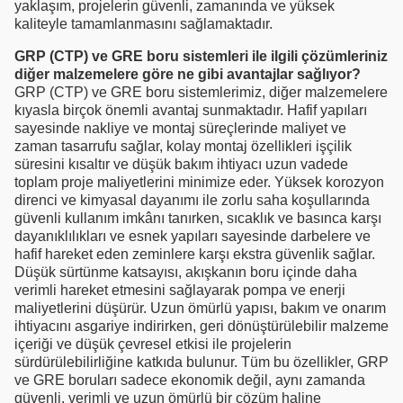
yaklaşım, projelerin güvenli, zamanında ve yüksek
kaliteyle tamamlanmasını sağlamaktadır.
GRP (CTP) ve GRE boru sistemleri ile ilgili çözümleriniz
diğer malzemelere göre ne gibi avantajlar sağlıyor?
GRP (CTP) ve GRE boru sistemlerimiz, diğer malzemelere
kıyasla birçok önemli avantaj sunmaktadır. Hafif yapıları
sayesinde nakliye ve montaj süreçlerinde maliyet ve
zaman tasarrufu sağlar, kolay montaj özellikleri işçilik
süresini kısaltır ve düşük bakım ihtiyacı uzun vadede
toplam proje maliyetlerini minimize eder. Yüksek korozyon
direnci ve kimyasal dayanımı ile zorlu saha koşullarında
güvenli kullanım imkânı tanırken, sıcaklık ve basınca karşı
dayanıklılıkları ve esnek yapıları sayesinde darbelere ve
hafif hareket eden zeminlere karşı ekstra güvenlik sağlar.
Düşük sürtünme katsayısı, akışkanın boru içinde daha
verimli hareket etmesini sağlayarak pompa ve enerji
maliyetlerini düşürür. Uzun ömürlü yapısı, bakım ve onarım
ihtiyacını asgariye indirirken, geri dönüştürülebilir malzeme
içeriği ve düşük çevresel etkisi ile projelerin
sürdürülebilirliğine katkıda bulunur. Tüm bu özellikler, GRP
ve GRE boruları sadece ekonomik değil, aynı zamanda
güvenli, verimli ve uzun ömürlü bir çözüm haline