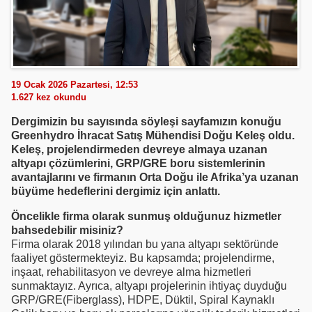
19 Ocak 2026 Pazartesi, 12:53
1.627
kez okundu
Dergimizin bu sayısında söyleşi sayfamızın konuğu
Greenhydro İhracat Satış Mühendisi Doğu Keleş oldu.
Keleş, projelendirmeden devreye almaya uzanan
altyapı çözümlerini, GRP/GRE boru sistemlerinin
avantajlarını ve firmanın Orta Doğu ile Afrika’ya uzanan
büyüme hedeflerini dergimiz için anlattı.
Öncelikle firma olarak sunmuş olduğunuz hizmetler
bahsedebilir misiniz?
Firma olarak 2018 yılından bu yana altyapı sektöründe
faaliyet göstermekteyiz. Bu kapsamda; projelendirme,
inşaat, rehabilitasyon ve devreye alma hizmetleri
sunmaktayız. Ayrıca, altyapı projelerinin ihtiyaç duyduğu
GRP/GRE(Fiberglass), HDPE, Düktil, Spiral Kaynaklı