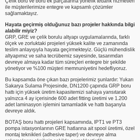
Çelik boru ve boru ek parçalarına yönelik tedarik hizmetleri
ile müşterilerimize entegre ve kapsamlı çözümler
sağlamaktayız.
Hayata geçirmiş olduğunuz bazı projeler hakkında bilgi
alabilir miyiz?
GRP, GRE ve çelik borulu altyapı uygulamalarında, farklı
ölçek ve zorluktaki projeleri yüksek kalite ve zamanında
teslim anlayışıyla hayata geçirmekteyiz. Güçlü mühendislik
altyapımız ve saha tecrübemiz sayesinde, tasarımdan
devreye almaya kadar tüm süreçleri entegre bir şekilde
yönetiyor ve %100 müşteri memnuniyetini hedefliyoruz.
Bu kapsamda öne çıkan bazı projelerimiz şunlardır: Yukarı
Sakarya Sulama Projesinde, DN1200 çapında GRP boru
hattı için yüksek üretim kapasitemizi sahaya yansıtarak
yalnızca 4 ay içerisinde 600 adet fitting üretimi ve 1.200
adet laminasyon işlemini tamamladık ve hattı başarıyla
devreye aldık.
BOTAŞ boru hattı projeleri kapsamında, IPT1 ve PT3
pompa istasyonlarının GRE hatlarına ait spool üretimi, özel
montaj teknikleri (adhesive taper) ve devreye alma