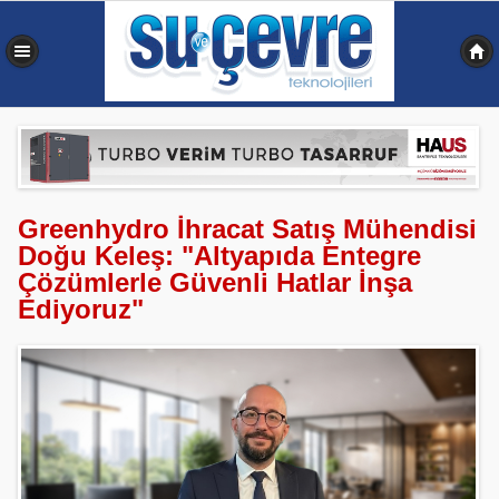
0,340 sn
Greenhydro İhracat Satış Mühendisi
Doğu Keleş: "Altyapıda Entegre
Çözümlerle Güvenli Hatlar İnşa
Ediyoruz"