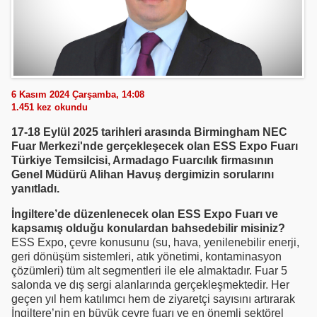
6 Kasım 2024 Çarşamba, 14:08
1.451
kez okundu
17-18 Eylül 2025 tarihleri arasında Birmingham NEC
Fuar Merkezi'nde gerçekleşecek olan ESS Expo Fuarı
Türkiye Temsilcisi, Armadago Fuarcılık firmasının
Genel Müdürü Alihan Havuş dergimizin sorularını
yanıtladı.
İngiltere’de düzenlenecek olan ESS Expo Fuarı ve
kapsamış olduğu konulardan bahsedebilir misiniz?
ESS Expo, çevre konusunu (su, hava, yenilenebilir enerji,
geri dönüşüm sistemleri, atık yönetimi, kontaminasyon
çözümleri) tüm alt segmentleri ile ele almaktadır. Fuar 5
salonda ve dış sergi alanlarında gerçekleşmektedir. Her
geçen yıl hem katılımcı hem de ziyaretçi sayısını artırarak
İngiltere’nin en büyük çevre fuarı ve en önemli sektörel