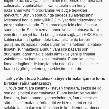
İngiltere’de, su altyapı sisteminin modernize edilmesi için
çalışmalar yapılmaktadır. Kamu tarafından her yıl
hazırlanan yatırım programları ve bütçe teşvikleri
mevcuttur. Bunun sonucunda sadece su altyapısının
iyileşmesi konusunda yıllık 2,2 milyar dolar düzeyinde bir
pazar bulunmaktadır. Türk ihracatçısı için ciddi fırsatlar
sunmaktadır. Sektör uzmanlarının ve satın almaya karar
vericilerin her yıl fuarda buluşmasını sağlayan ESS Expo,
katılımcılarına İngiltere’deki karar alıcılar ile birebir
görüşme, ilk ağızdan onlara ürün ve hizmetlerini anlatma
fırsatını sunmaktadır. Bunun yanı sıra pazarın son
durumunu öğrenmek, sipariş almak ve yeni iş fırsatları
yakalamak bu fuarı cazip kılmaktadır. Fuara katılacak
firmalar İngiltere’de karşılarında nitelikli alıcı bir kitle ile
fuarda iş görüşmelerini gerçekleştireceklerdir.
Türkiye’den fuara katılmak isteyen firmalar için ne tür iş
birlikleri sağlamaktasınız?
Türkiye’den fuara katılmak isteyen firmalara, sektör ile ilgili
son gelişmeleri aktarmaktayız. Fuara katılım kararı alan
firmalara, fuar planında yer seçiminden, fuar öncesi ve
süresince firmaların, ürünlerini ve hizmetlerini en iyi
şekilde tanıtmaları için tüm süreçte kendilerine yardımcı