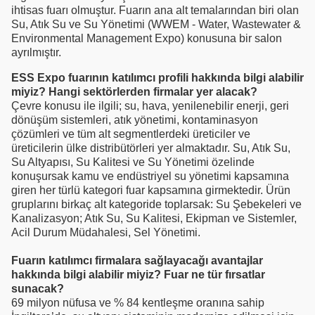
ihtisas fuarı olmuştur. Fuarın ana alt temalarından biri olan
Su, Atık Su ve Su Yönetimi (WWEM - Water, Wastewater &
Environmental Management Expo) konusuna bir salon
ayrılmıştır.
ESS Expo fuarının katılımcı profili hakkında bilgi alabilir
miyiz? Hangi sektörlerden firmalar yer alacak?
Çevre konusu ile ilgili; su, hava, yenilenebilir enerji, geri
dönüşüm sistemleri, atık yönetimi, kontaminasyon
çözümleri ve tüm alt segmentlerdeki üreticiler ve
üreticilerin ülke distribütörleri yer almaktadır. Su, Atık Su,
Su Altyapısı, Su Kalitesi ve Su Yönetimi özelinde
konuşursak kamu ve endüstriyel su yönetimi kapsamına
giren her türlü kategori fuar kapsamına girmektedir. Ürün
gruplarını birkaç alt kategoride toplarsak: Su Şebekeleri ve
Kanalizasyon; Atık Su, Su Kalitesi, Ekipman ve Sistemler,
Acil Durum Müdahalesi, Sel Yönetimi.
Fuarın katılımcı firmalara sağlayacağı avantajlar
hakkında bilgi alabilir miyiz? Fuar ne tür fırsatlar
sunacak?
69 milyon nüfusa ve % 84 kentleşme oranına sahip