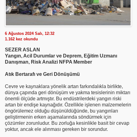
6 Ağustos 2024 Salı, 12:32
1.162
kez okundu
SEZER ASLAN
Yangın, Acil Durumlar ve Deprem, Eğitim Uzmanı
Danışman, Risk Analizi NFPA Member
Atık Bertarafı ve Geri Dönüşümü
Cevre ve kaynaklara yönelik artan farkındalıkla birlikte,
dünya çapında geri dönüşüm ve yakma tesislerinin miktarı
önemli ölçüde artmıştır. Bu endüstrilerdeki yangın riski
artan bir endişe kaynağıdır. Özellikle işlenen malzemelerin
öngörülemez olduğu düşünüldüğünde, bu yangınları
geliştirmenin erken aşamalarında söndürmek için
çözümler zorunludur. Bu zorluğa kesinlikle basit bir cevap
yoktur, ancak ele alınması gereken bir sorundur.