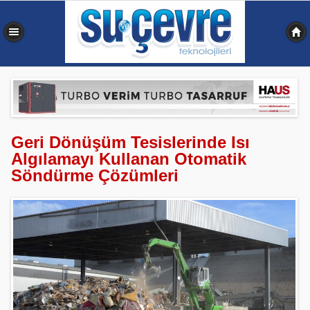
0,389 sn
Geri Dönüşüm Tesislerinde Isı
Algılamayı Kullanan Otomatik
Söndürme Çözümleri