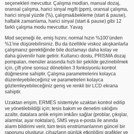
seçenekleri mevcuttur. Çalışma modları, manual dozaj,
oransal çalışma, harici sinyal mg/lt (ppm), oransal çalışma,
harici sinyal yüzde (%), çalışma&bekleme (start & pause),
haftalık zamanlama, harici sinyal (start & pause) gibi 12
farklı çalışma modu mevcuttur. Yavaş
Mod seçeneği ile, emiş hızını; normal hızın %100’ünden
%1'ine düşürebilirsiniz. Bu da özellikle viskoz akışkanlarla
çalışmanız gerektiğinde bile dozlamayı daha kolay ve
daha güvenilir hale getirir. Kullanıcı dostu, PRISMA dozaj
pompaları, menüler arasında hızlı bir şekilde gezinebilmek
için, çift yöne sonsuz dönebilen 3 fonksiyonlu kontrol
düğmesine sahiptir. Çalışma parametrelerini kolayca
düzenleyebileceğiniz ve parametreleri kolayca
gözlemleyebileceğiniz geniş ve renkli bir LCD ekrana
sahiptir.
Uzaktan erişim, ERMES sistemiyle uzaktan kontrol edilip
ve yönetilebildiği için; tesis bakım ve denetim sıklığını
azaltır, datalara anlık erişim imkânı sağlar (problar, çıkışlar,
alarmlar, ayar noktaları), SMS veya e-posta ile anında
alarm bildirimi verir, tüm tesis enstrümanlarının güncel bir
raporunu oluşturur, cihazların günlük etkinliğini grafikler ve