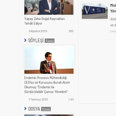
Mob
Yön
Yapay Zeka Doğal Kaynakları
Art
Tehdit Ediyor
ve 
6 Ağustos 2026
630
9 Ni
SÖYLEŞİ
Endemic Process Mühendisliği
CEO'su ve Kurucusu Burak Atom
Okumuş: "Endemic ile
Sürdürülebilir Çamur Yönetimi"
7 Temmuz 2026
1.411
DOSYA