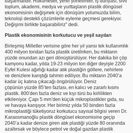
başarmalıdır. Hükümetler, yerel yönetimler, iş dünyası, sivil
toplum, akademi, medya ve yurttaşların plastik döngüsel
ekonomisinin değişmek için dönüşüm yolumuzda bilim,
teknoloji destekli çözümlerle eyleme geçmesi gerekiyor.
Değişimi birlikte başarabiliriz” dedi.
Plastik ekonomisinin korkutucu ve yeşil sayıları
Birleşmiş Milletler verisine göre her yıl yarısı tek kullanımlık
400 milyon tondan fazla plastik üretilirken, bu miktarın
yüzde onundan azı geri dönüştürülüyor. Her dakika bir çöp
kamyonu kadar, yılda 19-23 milyon ton diğer deyişle 2200
Eyfel Kulesi ağırlığı kadar atık plastiğin göllere, nehirlere
ve denizlere karıştığı tahmin ediliyor. Bu miktarın 2040’a
kadar üç katına çıkacağı öngörülüyor. Deniz
çöpünün yüzde 85’ten fazlası, en kalıcı ve zararlı kısmı
plastik. 800'den fazla deniz ve kıyı türü bu kirlilikten
etkileniyor. Çapı 5 mm’den küçük mikroplastikler gıda, su
ve havaya karışıyor. Her birimiz yılda 50 binden fazla
mikroplastiği tüketiyoruz korkutucu sayısal bilgisi veren Dr.
Karaosmanoğlu plastik döngüsel ekonomisine geçip
2040’a kadar denize giren atık plastiği yüzde 80 oranında
azaltırsak ve böylece petrol ve doğal gazdan plastik