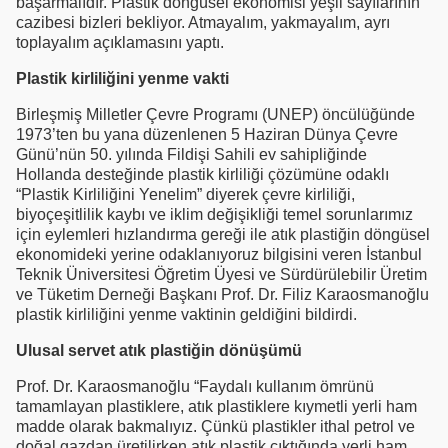
başarmalıdır. Plastik döngüsel ekonomisi yeşil sayılarının
cazibesi bizleri bekliyor. Atmayalım, yakmayalım, ayrı
toplayalım açıklamasını yaptı.
Plastik kirliliğini yenme vakti
Birleşmiş Milletler Çevre Programı (UNEP) öncülüğünde
1973’ten bu yana düzenlenen 5 Haziran Dünya Çevre
Günü’nün 50. yılında Fildişi Sahili ev sahipliğinde
Hollanda desteğinde plastik kirliliği çözümüne odaklı
“Plastik Kirliliğini Yenelim” diyerek çevre kirliliği,
biyoçeşitlilik kaybı ve iklim değişikliği temel sorunlarımız
için eylemleri hızlandırma gereği ile atık plastiğin döngüsel
ekonomideki yerine odaklanıyoruz bilgisini veren İstanbul
Teknik Üniversitesi Öğretim Üyesi ve Sürdürülebilir Üretim
ve Tüketim Derneği Başkanı Prof. Dr. Filiz Karaosmanoğlu
plastik kirliliğini yenme vaktinin geldiğini bildirdi.
Ulusal servet atık plastiğin dönüşümü
Prof. Dr. Karaosmanoğlu “Faydalı kullanım ömrünü
tamamlayan plastiklere, atık plastiklere kıymetli yerli ham
madde olarak bakmalıyız. Çünkü plastikler ithal petrol ve
doğal gazdan üretilirken atık plastik çıktığında yerli ham