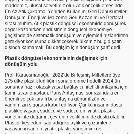
maddemiz, ulusal servetimiz olur. Atık önceliklemesinde
En Az Atık Çıkarma; Yeniden Kullanım; Geri Dönüşüm/İleri
Dönüşüm; Enerji ve Malzeme Geri Kazanımı ve Bertaraf
sırası mühim. Atık plastik döngüsel ekonomide dönüşürek
değer kazanırken endüstrinin döngüsel ekonomiye
geçişinde de sistematik dönüşüm ve eylemleri hızlandırma
gerekiyor konusuna dikkat çekerek ülkemiz bu gidişatın
dışında kalmamalı. Bu değişim için dönüşüm şart” dedi.
Plastik döngüsel ekonomisinin değişmek için
dönüşüm yolu
Prof. Karaosmanoğlu “2022’de Birleşmiş Milletlere üye
175 ülke plastik kirliliğini sona erdirme hedefli 2024’ün
sonunda hazır olacak yasal bağlayıcı nitelikli anlaşma için
tarihi kararı onayladı. Paris Anlaşması sonrasındaki en
önemli ve çok taraflı bu anlaşma günümüzün ve
yarınımızın sigortası kabul ediliyor. Çünkü insanın dostu
plastikle yaşam, sadece ve sadece en iyi atık plastik
yönetimi ile doğanın, çevrenin ve iklimin de dostu olabilir.
Plastiği keşfeden, sağladığı kolaylık ve çözümlerle
yaşayan insan en iyi atık plastik yönetimini de