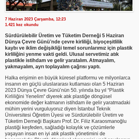
7 Haziran 2023 Çarşamba, 12:23
1.421
kez okundu
Sürdürülebilir Üretim ve Tüketim Derneği 5 Haziran
Dünya Çevre Günü’nde çevre kirliliği, biyoçeşitlilik
kaybı ve iklim değişikliği temel sorunlarımız için plastik
kirliliğini yenme vakti geldi. Ulusal servetimiz atık
plastikle istihdam ve gelir yaratalım. Atmayalım,
yakmayalım, ayrı toplayalım çağrısı yaptı.
Halka erişimin en büyük küresel platformu ve milyonlarca
insanın en güçlü uluslararası kutlaması olan 5 Haziran
2023 Dünya Çevre Günü’nün 50. yılında bu yıl “Plastik
Kirliliğini Yenelim“ diyerek atık plastiğe döngüsel
ekonomide değer katmanın istihdam ile gelir yaratmadaki
mühim yerini vurguluyoruz diyen İstanbul Teknik
Üniversitesi Öğretim Üyesi ve Sürdürülebilir Üretim ve
Tüketim Derneği Başkanı Prof. Dr. Filiz Karaosmanoğlu
plastiği keşfeden, sağladığı kolaylık ve çözümlerle
yaşayan insan en iyi atık plastik yönetimini de