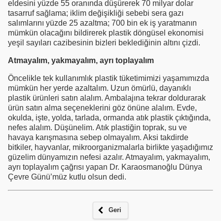
eldesini yüzde 55 oranında düşürerek 70 milyar dolar
tasarruf sağlama; iklim değişikliği sebebi sera gazı
salımlarını yüzde 25 azaltma; 700 bin ek iş yaratmanın
mümkün olacağını bildirerek plastik döngüsel ekonomisi
yeşil sayıları cazibesinin bizleri beklediğinin altını çizdi.
Atmayalım, yakmayalım, ayrı toplayalım
Öncelikle tek kullanımlık plastik tüketimimizi yaşamımızda
mümkün her yerde azaltalım. Uzun ömürlü, dayanıklı
plastik ürünleri satın alalım. Ambalajına tekrar doldurarak
ürün satın alma seçeneklerini göz önüne alalım. Evde,
okulda, işte, yolda, tarlada, ormanda atık plastik çıktığında,
nefes alalım. Düşünelim. Atık plastiğin toprak, su ve
havaya karışmasına sebep olmayalım. Aksi takdirde
bitkiler, hayvanlar, mikroorganizmalarla birlikte yaşadığımız
güzelim dünyamızın nefesi azalır. Atmayalım, yakmayalım,
ayrı toplayalım çağrısı yapan Dr. Karaosmanoğlu Dünya
Çevre Günü’müz kutlu olsun dedi.
Geri