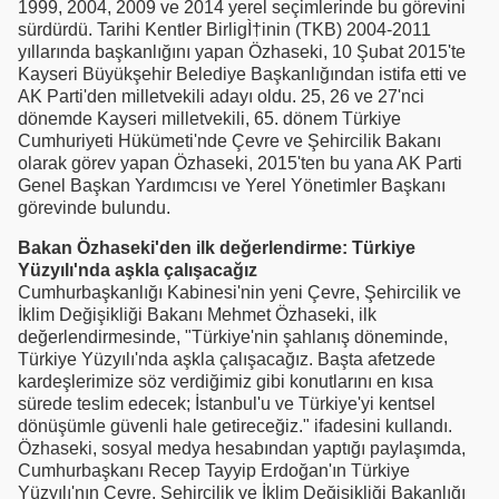
1999, 2004, 2009 ve 2014 yerel seçimlerinde bu görevini
sürdürdü. Tarihi Kentler BirligÌ†inin (TKB) 2004-2011
yıllarında başkanlığını yapan Özhaseki, 10 Şubat 2015'te
Kayseri Büyükşehir Belediye Başkanlığından istifa etti ve
AK Parti'den milletvekili adayı oldu. 25, 26 ve 27'nci
dönemde Kayseri milletvekili, 65. dönem Türkiye
Cumhuriyeti Hükümeti'nde Çevre ve Şehircilik Bakanı
olarak görev yapan Özhaseki, 2015'ten bu yana AK Parti
Genel Başkan Yardımcısı ve Yerel Yönetimler Başkanı
görevinde bulundu.
Bakan Özhaseki'den ilk değerlendirme: Türkiye
Yüzyılı'nda aşkla çalışacağız
Cumhurbaşkanlığı Kabinesi'nin yeni Çevre, Şehircilik ve
İklim Değişikliği Bakanı Mehmet Özhaseki, ilk
değerlendirmesinde, "Türkiye'nin şahlanış döneminde,
Türkiye Yüzyılı'nda aşkla çalışacağız. Başta afetzede
kardeşlerimize söz verdiğimiz gibi konutlarını en kısa
sürede teslim edecek; İstanbul'u ve Türkiye'yi kentsel
dönüşümle güvenli hale getireceğiz." ifadesini kullandı.
Özhaseki, sosyal medya hesabından yaptığı paylaşımda,
Cumhurbaşkanı Recep Tayyip Erdoğan'ın Türkiye
Yüzyılı'nın Çevre, Şehircilik ve İklim Değişikliği Bakanlığı