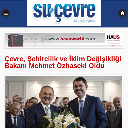
0,336 sn
Çevre, Şehircilik ve İklim Değişikliği
Bakanı Mehmet Özhaseki Oldu