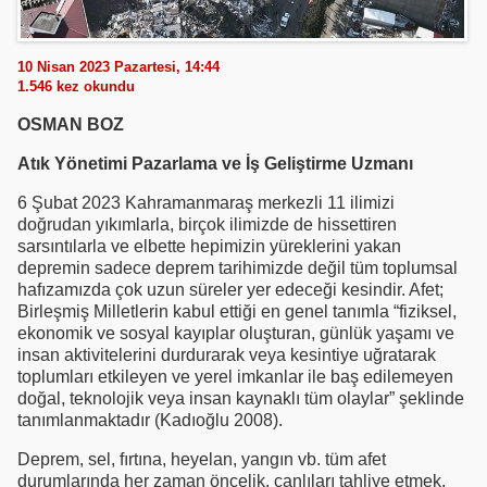
10 Nisan 2023 Pazartesi, 14:44
1.546
kez okundu
OSMAN BOZ
Atık Yönetimi Pazarlama ve İş Geliştirme Uzmanı
6 Şubat 2023 Kahramanmaraş merkezli 11 ilimizi
doğrudan yıkımlarla, birçok ilimizde de hissettiren
sarsıntılarla ve elbette hepimizin yüreklerini yakan
depremin sadece deprem tarihimizde değil tüm toplumsal
hafızamızda çok uzun süreler yer edeceği kesindir. Afet;
Birleşmiş Milletlerin kabul ettiği en genel tanımla “fiziksel,
ekonomik ve sosyal kayıplar oluşturan, günlük yaşamı ve
insan aktivitelerini durdurarak veya kesintiye uğratarak
toplumları etkileyen ve yerel imkanlar ile baş edilemeyen
doğal, teknolojik veya insan kaynaklı tüm olaylar” şeklinde
tanımlanmaktadır (Kadıoğlu 2008).
Deprem, sel, fırtına, heyelan, yangın vb. tüm afet
durumlarında her zaman öncelik, canlıları tahliye etmek,