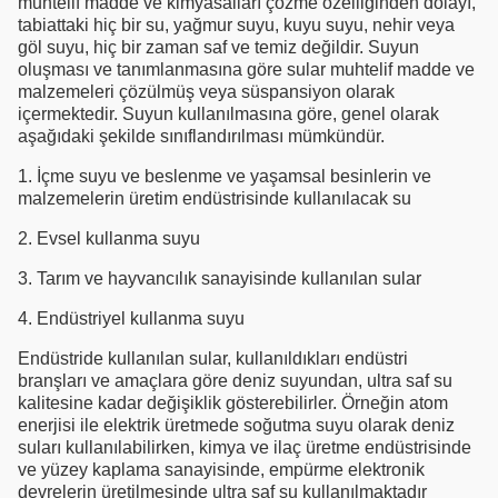
muhtelif madde ve kimyasalları çözme özelliğinden dolayı,
tabiattaki hiç bir su, yağmur suyu, kuyu suyu, nehir veya
göl suyu, hiç bir zaman saf ve temiz değildir. Suyun
oluşması ve tanımlanmasına göre sular muhtelif madde ve
malzemeleri çözülmüş veya süspansiyon olarak
içermektedir. Suyun kullanılmasına göre, genel olarak
aşağıdaki şekilde sınıflandırılması mümkündür.
1. İçme suyu ve beslenme ve yaşamsal besinlerin ve
malzemelerin üretim endüstrisinde kullanılacak su
2. Evsel kullanma suyu
3. Tarım ve hayvancılık sanayisinde kullanılan sular
4. Endüstriyel kullanma suyu
Endüstride kullanılan sular, kullanıldıkları endüstri
branşları ve amaçlara göre deniz suyundan, ultra saf su
kalitesine kadar değişiklik gösterebilirler. Örneğin atom
enerjisi ile elektrik üretmede soğutma suyu olarak deniz
suları kullanılabilirken, kimya ve ilaç üretme endüstrisinde
ve yüzey kaplama sanayisinde, empürme elektronik
devrelerin üretilmesinde ultra saf su kullanılmaktadır