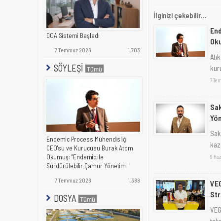
İlginizi çekebilir...
End
DOA Sistemi Başladı
Oku
7 Temmuz 2026
1.703
Atı
SÖYLEŞİ
kuru
7 Te
Sak
Yön
Sak
Endemic Process Mühendisliği
kaza
CEO'su ve Kurucusu Burak Atom
Okumuş: "Endemic ile
9 Ha
Sürdürülebilir Çamur Yönetimi"
7 Temmuz 2026
1.388
VEG
Str
DOSYA
VEG
tekn