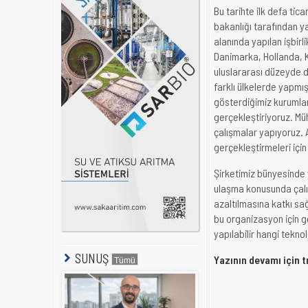
Bu tarihte ilk defa tica
bakanlığı tarafından ya
alanında yapılan işbirl
Danimarka, Hollanda, K
uluslararası düzeyde dı
farklı ülkelerde yapmış 
gösterdiğimiz kurumlar
gerçekleştiriyoruz. Mü
çalışmalar yapıyoruz. 
gerçekleştirmeleri içi
Şirketimiz bünyesinde 
ulaşma konusunda çalış
azaltılmasına katkı sağ
bu organizasyon için g
yapılabilir hangi teknol
SUNUŞ
Yazının devamı için t