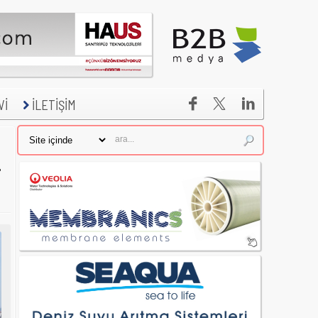


Vİ
İLETİŞİM
i