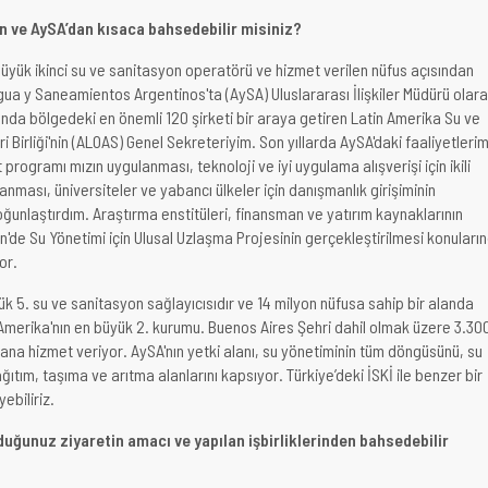
n ve AySA’dan kısaca bahsedebilir misiniz?
üyük ikinci su ve sanitasyon operatörü ve hizmet verilen nüfus açısından
gua y Saneamientos Argentinos'ta (AySA) Uluslararası İlişkiler Müdürü olar
nda bölgedeki en önemli 120 şirketi bir araya getiren Latin Amerika Su ve
 Birliği'nin (ALOAS) Genel Sekreteriyim. Son yıllarda AySA'daki faaliyetlerim
programı mızın uygulanması, teknoloji ve iyi uygulama alışverişi için ikili
nması, üniversiteler ve yabancı ülkeler için danışmanlık girişiminin
oğunlaştırdım. Araştırma enstitüleri, finansman ve yatırım kaynaklarının
in'de Su Yönetimi için Ulusal Uzlaşma Projesinin gerçekleştirilmesi konuları
or.
k 5. su ve sanitasyon sağlayıcısıdır ve 14 milyon nüfusa sahip bir alanda
 Amerika'nın en büyük 2. kurumu. Buenos Aires Şehri dahil olmak üzere 3.30
lana hizmet veriyor. AySA'nın yetki alanı, su yönetiminin tüm döngüsünü, su
ıtım, taşıma ve arıtma alanlarını kapsıyor. Türkiye’deki İSKİ ile benzer bir
ebiliriz.
duğunuz ziyaretin amacı ve yapılan işbirliklerinden bahsedebilir