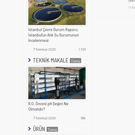
11 Ma
İstanbul Çevre Durum Raporu:
İstanbul'un Atık Su Durumunun
İncelenmesi
7 Temmuz 2026
1.726
TEKNİK MAKALE
R.O. Öncesi pH Değeri Ne
Olmalıdır?
7 Temmuz 2026
669
ÜRÜN