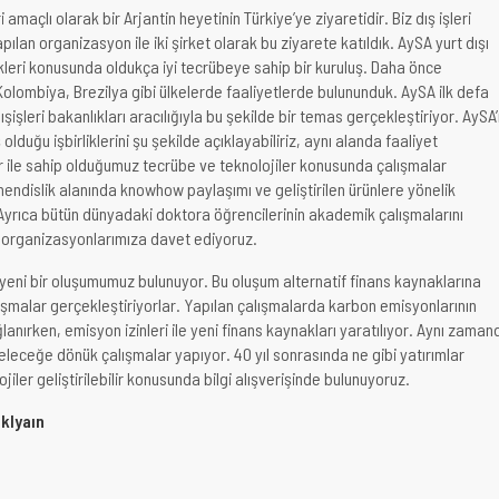
ri amaçlı olarak bir Arjantin heyetinin Türkiye’ye ziyaretidir. Biz dış işleri
pılan organizasyon ile iki şirket olarak bu ziyarete katıldık. AySA yurt dışı
ikleri konusunda oldukça iyi tecrübeye sahip bir kuruluş. Daha önce
olombiya, Brezilya gibi ülkelerde faaliyetlerde bulununduk. AySA ilk defa
şişleri bakanlıkları aracılığıyla bu şekilde bir temas gerçekleştiriyor. AySA’
olduğu işbirliklerini şu şekilde açıklayabiliriz, aynı alanda faaliyet
 ile sahip olduğumuz tecrübe ve teknolojiler konusunda çalışmalar
hendislik alanında knowhow paylaşımı ve geliştirilen ürünlere yönelik
Ayrıca bütün dünyadaki doktora öğrencilerinin akademik çalışmalarını
n organizasyonlarımıza davet ediyoruz.
yeni bir oluşumumuz bulunuyor. Bu oluşum alternatif finans kaynaklarına
malar gerçekleştiriyorlar. Yapılan çalışmalarda karbon emisyonlarının
lanırken, emisyon izinleri ile yeni finans kaynakları yaratılıyor. Aynı zaman
eleceğe dönük çalışmalar yapıyor. 40 yıl sonrasında ne gibi yatırımlar
ojiler geliştirilebilir konusunda bilgi alışverişinde bulunuyoruz.
ıklyaın