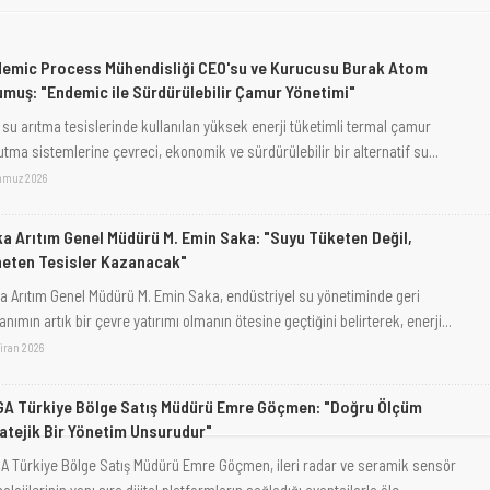
emic Process Mühendisliği CEO'su ve Kurucusu Burak Atom
muş: "Endemic ile Sürdürülebilir Çamur Yönetimi"
k su arıtma tesislerinde kullanılan yüksek enerji tüketimli termal çamur
tma sistemlerine çevreci, ekonomik ve sürdürülebilir bir alternatif su...
mmuz 2026
a Arıtım Genel Müdürü M. Emin Saka: "Suyu Tüketen Değil,
eten Tesisler Kazanacak"
a Arıtım Genel Müdürü M. Emin Saka, endüstriyel su yönetiminde geri
nımın artık bir çevre yatırımı olmanın ötesine geçtiğini belirterek, enerji...
ziran 2026
A Türkiye Bölge Satış Müdürü Emre Göçmen: "Doğru Ölçüm
atejik Bir Yönetim Unsurudur"
A Türkiye Bölge Satış Müdürü Emre Göçmen, ileri radar ve seramik sensör
olojilerinin yanı sıra dijital platformların sağladığı avantajlarla ölç...