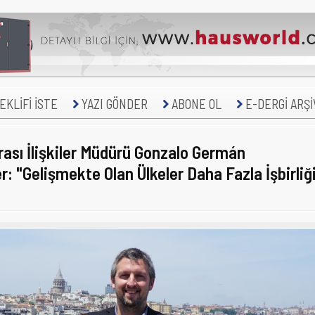
KLİFİ İSTE
YAZI GÖNDER
ABONE OL
E-DERGİ ARŞİ
rası İlişkiler Müdürü Gonzalo Germán
 "Gelişmekte Olan Ülkeler Daha Fazla İşbirliğ