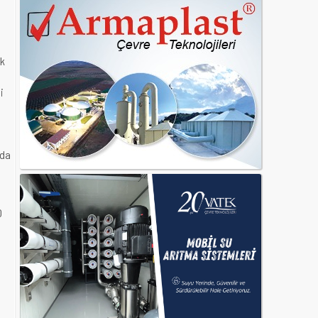
ak
i
nda
0