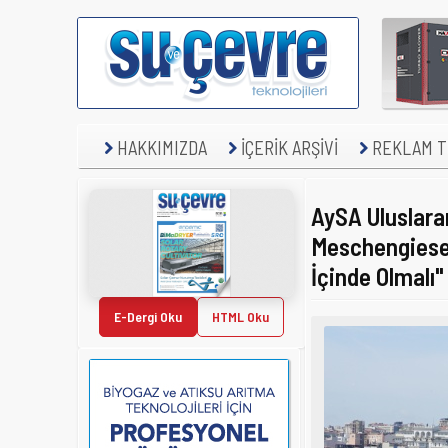
HAKKIMIZDA
İÇERİK ARŞİVİ
REKLAM TE
AySA Uluslara
Meschengieser:
İçinde Olmalı"
E-Dergi Oku
HTML Oku