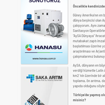
Öncelikle kendinizde
Güney Amerika’nın en b
dünya beşincisi olan A
çalışıyorum. Aynı zama
Sanitasyon Operatörleri
“AySA Dünyaya” ihracat 
mutabakat zaptı imzala
başlatılması üzerine y
araştırılması ve Arjant
çalışmalarımız bulunuy
AySA, dünyanın en büyü
verdiği hizmetle Latin
km2 'nin üzerinde bir a
toplama, ön arıtma, dağ
yapıda olduğunu söyley
Türkiye’de yapmış ol
misiniz?