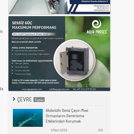
nı
da
ÇEVRE
Akdeniz'in Deniz Çayırı Mavi
Ormanlarını Demirleme
Etkilerinden Korumak
6 Mart 2026
916